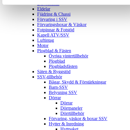
Drivremmar
Eldelar
Fjädring & Chassi
Förvaring i SSV
Förvaringsboxar & Väskor
Fotpinnar & Fotstöd
Kapell ATV/SSV
Luftintag
Motor
Plogblad & Fästen
Övriga vintertillbehör
Plogblad
Plogbladsfästen
Säten & Ryggstöd
SSV-tillbehör
Bågar, Skydd & Förstärkningar
Barn-SSV
Belysning SSV
Dörrar
Dörrar
Dörrpaneler
Dörrtillbehör
Förvaring, väskor & boxar SSV
Hytter & Inredning
Hyttpaket