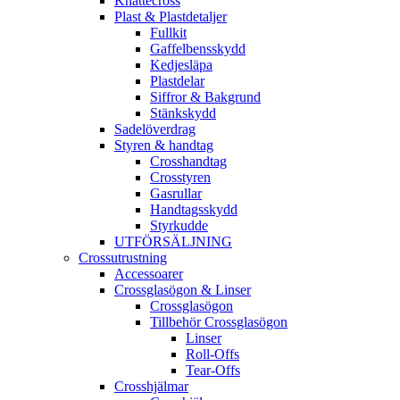
Knattecross
Plast & Plastdetaljer
Fullkit
Gaffelbensskydd
Kedjesläpa
Plastdelar
Siffror & Bakgrund
Stänkskydd
Sadelöverdrag
Styren & handtag
Crosshandtag
Crosstyren
Gasrullar
Handtagsskydd
Styrkudde
UTFÖRSÄLJNING
Crossutrustning
Accessoarer
Crossglasögon & Linser
Crossglasögon
Tillbehör Crossglasögon
Linser
Roll-Offs
Tear-Offs
Crosshjälmar