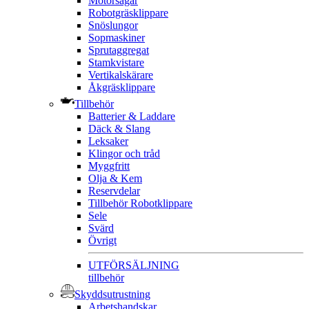
Motorsågar
Robotgräsklippare
Snöslungor
Sopmaskiner
Sprutaggregat
Stamkvistare
Vertikalskärare
Åkgräsklippare
Tillbehör
Batterier & Laddare
Däck & Slang
Leksaker
Klingor och tråd
Myggfritt
Olja & Kem
Reservdelar
Tillbehör Robotklippare
Sele
Svärd
Övrigt
UTFÖRSÄLJNING
tillbehör
Skyddsutrustning
Arbetshandskar