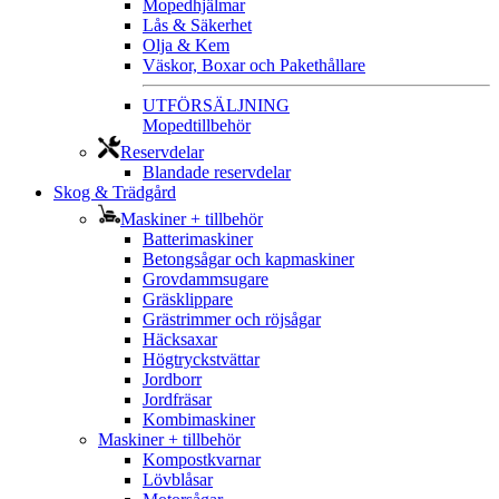
Mopedhjälmar
Lås & Säkerhet
Olja & Kem
Väskor, Boxar och Pakethållare
UTFÖRSÄLJNING
Mopedtillbehör
Reservdelar
Blandade reservdelar
Skog & Trädgård
Maskiner + tillbehör
Batterimaskiner
Betongsågar och kapmaskiner
Grovdammsugare
Gräsklippare
Grästrimmer och röjsågar
Häcksaxar
Högtryckstvättar
Jordborr
Jordfräsar
Kombimaskiner
Maskiner + tillbehör
Kompostkvarnar
Lövblåsar