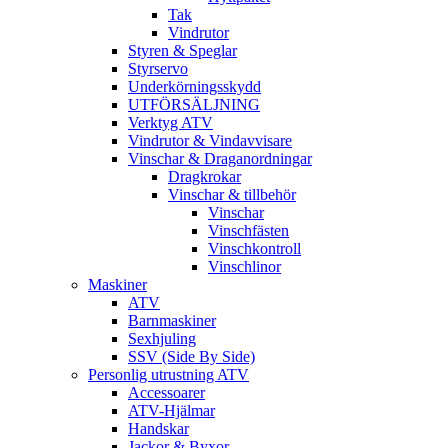
Tak
Vindrutor
Styren & Speglar
Styrservo
Underkörningsskydd
UTFÖRSÄLJNING
Verktyg ATV
Vindrutor & Vindavvisare
Vinschar & Draganordningar
Dragkrokar
Vinschar & tillbehör
Vinschar
Vinschfästen
Vinschkontroll
Vinschlinor
Maskiner
ATV
Barnmaskiner
Sexhjuling
SSV (Side By Side)
Personlig utrustning ATV
Accessoarer
ATV-Hjälmar
Handskar
Jackor & Byxor