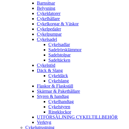
Barnsitsar
Belysning
Cykeldatorer
Cykelhållare
Cykelkorgar & Väskor
Cykelpedaler
Cykelpumpar
Cykelsadel
Cykelsadlar
Sadelrörsklämmor
Sadelstolpar
Sadeltäcken
Cykelstöd
Däck & Slang
Cykeldäck
Cykelslang
Flaskor & Flaskställ
Skärmar & Pakethållare
Styren & handtag
Cykelhandtag
Cykelstyren
Ringklockor
UTFÖRSÄLJNING CYKELTILLBEHÖR
Verktyg
Cykelutrustning