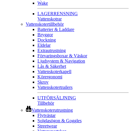
Wake
LAGERRENSNING
Vattenskotrar
Vattenskotertillbehör
Batterier & Laddare
Bryggor
Dockning
Eldelar
Extrautrustning
Förvaringsboxar & Väskor
Ljudsystem & Navigation
Lås & Säkerhet
Vattenskoterkapell
Körergonomi
Skrov
Vattenskotertrailers
UTFÖRSÄLJNING
Tillbehör
Vattenskoterutrustning
Flytvästar
Solglasögon & Goggles
Streetwear