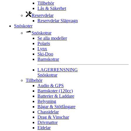
Tillbehör
Lås & Säkerhet
Reservdelar
Reservdelar Släpvagn
Snöskoter
Snöskotrar
Se alla modeller
Polaris
Lynx
Ski-Doo
Barnskotrar
LAGERRENSNING
Snöskotrar
Tillbehör
Audio & GPS
Barnskoter (120cc)
Batterier & Laddare
Belysning
Bågar & Stötfångare
Chassidelar
Drag & Vinschar
Drivmattor
Eldelar