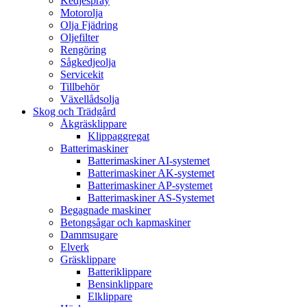
Kedjespray
Motorolja
Olja Fjädring
Oljefilter
Rengöring
Sågkedjeolja
Servicekit
Tillbehör
Växellådsolja
Skog och Trädgård
Åkgräsklippare
Klippaggregat
Batterimaskiner
Batterimaskiner AI-systemet
Batterimaskiner AK-systemet
Batterimaskiner AP-systemet
Batterimaskiner AS-Systemet
Begagnade maskiner
Betongsågar och kapmaskiner
Dammsugare
Elverk
Gräsklippare
Batteriklippare
Bensinklippare
Elklippare