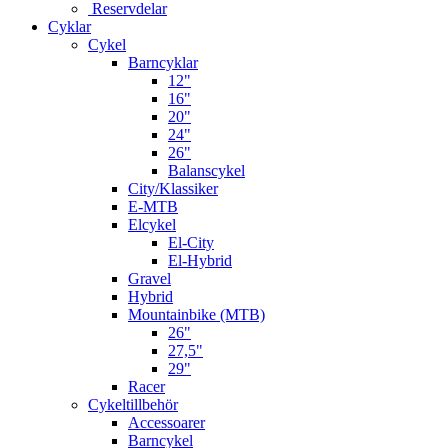
Reservdelar
Cyklar
Cykel
Barncyklar
12"
16"
20"
24"
26"
Balanscykel
City/Klassiker
E-MTB
Elcykel
El-City
El-Hybrid
Gravel
Hybrid
Mountainbike (MTB)
26"
27,5"
29"
Racer
Cykeltillbehör
Accessoarer
Barncykel