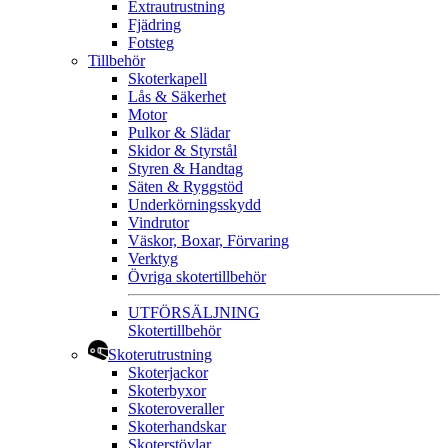
Extrautrustning
Fjädring
Fotsteg
Tillbehör
Skoterkapell
Lås & Säkerhet
Motor
Pulkor & Slädar
Skidor & Styrstål
Styren & Handtag
Säten & Ryggstöd
Underkörningsskydd
Vindrutor
Väskor, Boxar, Förvaring
Verktyg
Övriga skotertillbehör
UTFÖRSÄLJNING
Skotertillbehör
Skoterutrustning
Skoterjackor
Skoterbyxor
Skoteroveraller
Skoterhandskar
Skoterstövlar