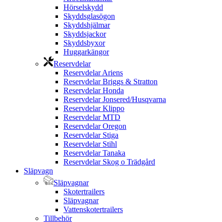
Hörselskydd
Skyddsglasögon
Skyddshjälmar
Skyddsjackor
Skyddsbyxor
Huggarkängor
Reservdelar
Reservdelar Ariens
Reservdelar Briggs & Stratton
Reservdelar Honda
Reservdelar Jonsered/Husqvarna
Reservdelar Klippo
Reservdelar MTD
Reservdelar Oregon
Reservdelar Stiga
Reservdelar Stihl
Reservdelar Tanaka
Reservdelar Skog o Trädgård
Släpvagn
Släpvagnar
Skotertrailers
Släpvagnar
Vattenskotertrailers
Tillbehör