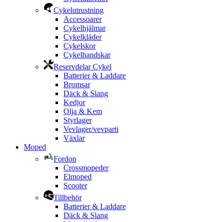
Cykelutrustning
Accessoarer
Cykelhjälmar
Cykelkläder
Cykelskor
Cykelhandskar
Reservdelar Cykel
Batterier & Laddare
Bromsar
Däck & Slang
Kedjor
Olja & Kem
Styrlager
Vevlager/vevparti
Växlar
Moped
Fordon
Crossmopeder
Elmoped
Scooter
Tillbehör
Batterier & Laddare
Däck & Slang