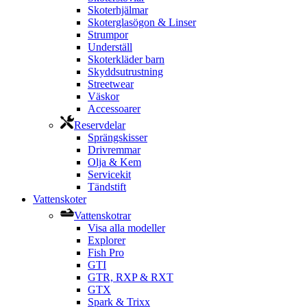
Skoterhjälmar
Skoterglasögon & Linser
Strumpor
Underställ
Skoterkläder barn
Skyddsutrustning
Streetwear
Väskor
Accessoarer
Reservdelar
Sprängskisser
Drivremmar
Olja & Kem
Servicekit
Tändstift
Vattenskoter
Vattenskotrar
Visa alla modeller
Explorer
Fish Pro
GTI
GTR, RXP & RXT
GTX
Spark & Trixx