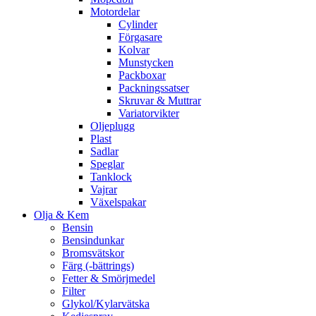
Motordelar
Cylinder
Förgasare
Kolvar
Munstycken
Packboxar
Packningssatser
Skruvar & Muttrar
Variatorvikter
Oljeplugg
Plast
Sadlar
Speglar
Tanklock
Vajrar
Växelspakar
Olja & Kem
Bensin
Bensindunkar
Bromsvätskor
Färg (-bättrings)
Fetter & Smörjmedel
Filter
Glykol/Kylarvätska