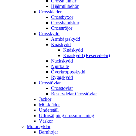
Crosshjälmar
Hjälmtillbehör
Crosskläder
Crossbyxor
Crosshandskar
Crosströjor
Crosskydd
Armbågsskydd
Knäskydd
Knäskydd
Knäskydd (Reservdelar)
Nackskydd
Njurbälte
Överkroppsskydd
Ryggskydd
Crosstövlar
Crosstövlar
Reservdelar Crosstövlar
Jackor
MC-kläder
Underställ
Utförsäljning crossutrustning
Väskor
Motorcyklar
Barnhojar