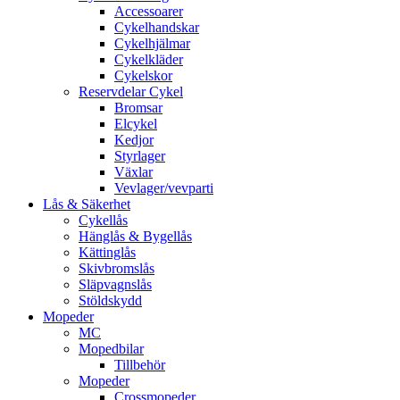
Accessoarer
Cykelhandskar
Cykelhjälmar
Cykelkläder
Cykelskor
Reservdelar Cykel
Bromsar
Elcykel
Kedjor
Styrlager
Växlar
Vevlager/vevparti
Lås & Säkerhet
Cykellås
Hänglås & Bygellås
Kättinglås
Skivbromslås
Släpvagnslås
Stöldskydd
Mopeder
MC
Mopedbilar
Tillbehör
Mopeder
Crossmopeder