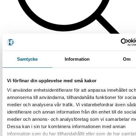
Produktsökning
Samtycke
Information
Om
ATV
/
ATV-Tillbehör
/
Förvaringsboxar & Väskor
/
Sida 6
Filtrera
Vi förfinar din upplevelse med små kakor
Visar 151–180 av 224 resultat
Sortera efter senaste
Vi använder enhetsidentifierare för att anpassa innehållet oc
annonserna till användarna, tillhandahålla funktioner för socia
Filtrera produkter
medier och analysera vår trafik. Vi vidarebefordrar även såd
identifierare och annan information från din enhet till de socia
medier och annons- och analysföretag som vi samarbetar m
Dessa kan i sin tur kombinera informationen med annan
information som du har tillhandahållit eller som de har samlat