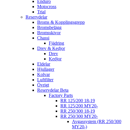
Enduro
Motocross
Trial
Reservdelar
Broms & Kopplingsgrepp
Bromsbelägg
Bromsskivor
Chassi
Fjädring
Drev & Kedjor
Drev
Kedjor
Eldelar
Hjullager
Kolvar
Luftfilter
Övrigt
Reservdelar Beta
Factory Parts
RR 125/200 18-19
RR 125/200 MY20-
RR 250/300 18-19
RR 250/300 MY20-
Avgassystem (RR 250/300
MY20-)