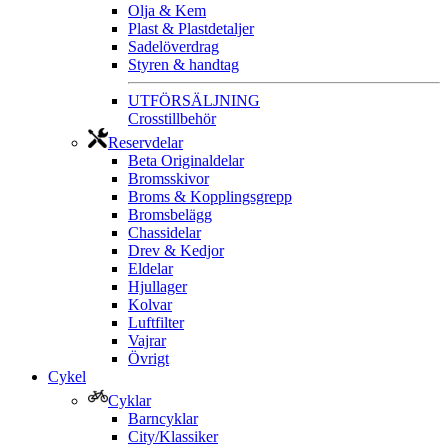
Olja & Kem
Plast & Plastdetaljer
Sadelöverdrag
Styren & handtag
UTFÖRSÄLJNING
Crosstillbehör
Reservdelar
Beta Originaldelar
Bromsskivor
Broms & Kopplingsgrepp
Bromsbelägg
Chassidelar
Drev & Kedjor
Eldelar
Hjullager
Kolvar
Luftfilter
Vajrar
Övrigt
Cykel
Cyklar
Barncyklar
City/Klassiker