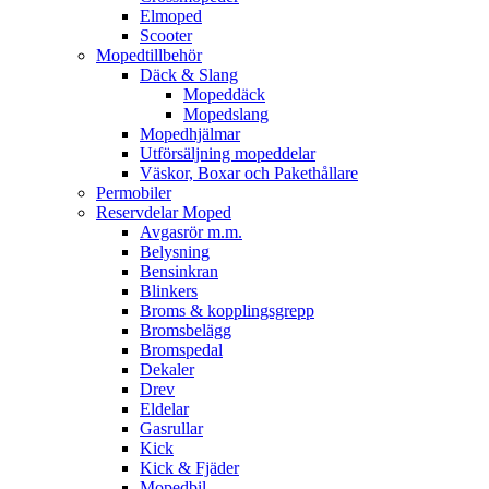
Elmoped
Scooter
Mopedtillbehör
Däck & Slang
Mopeddäck
Mopedslang
Mopedhjälmar
Utförsäljning mopeddelar
Väskor, Boxar och Pakethållare
Permobiler
Reservdelar Moped
Avgasrör m.m.
Belysning
Bensinkran
Blinkers
Broms & kopplingsgrepp
Bromsbelägg
Bromspedal
Dekaler
Drev
Eldelar
Gasrullar
Kick
Kick & Fjäder
Mopedbil