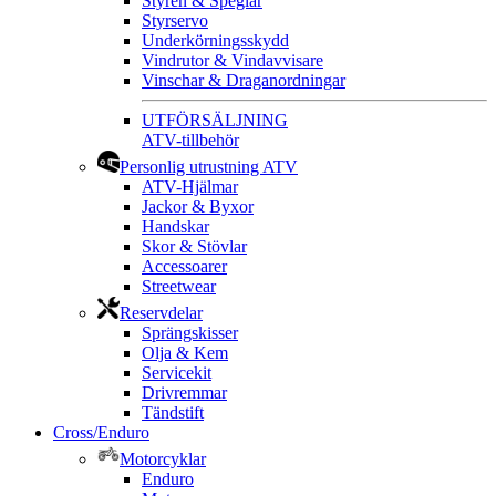
Styren & Speglar
Styrservo
Underkörningsskydd
Vindrutor & Vindavvisare
Vinschar & Draganordningar
UTFÖRSÄLJNING
ATV-tillbehör
Personlig utrustning ATV
ATV-Hjälmar
Jackor & Byxor
Handskar
Skor & Stövlar
Accessoarer
Streetwear
Reservdelar
Sprängskisser
Olja & Kem
Servicekit
Drivremmar
Tändstift
Cross/Enduro
Motorcyklar
Enduro