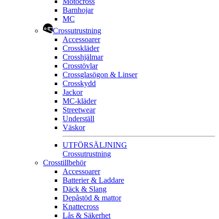
Motocross
Barnhojar
MC
Crossutrustning
Accessoarer
Crosskläder
Crosshjälmar
Crosstövlar
Crossglasögon & Linser
Crosskydd
Jackor
MC-kläder
Streetwear
Underställ
Väskor
UTFÖRSÄLJNING
Crossutrustning
Crosstillbehör
Accessoarer
Batterier & Laddare
Däck & Slang
Depåstöd & mattor
Knattecross
Lås & Säkerhet