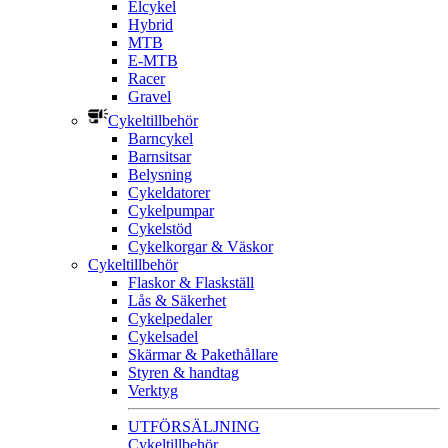
Elcykel
Hybrid
MTB
E-MTB
Racer
Gravel
Cykeltillbehör
Barncykel
Barnsitsar
Belysning
Cykeldatorer
Cykelpumpar
Cykelstöd
Cykelkorgar & Väskor
Cykeltillbehör
Flaskor & Flaskställ
Lås & Säkerhet
Cykelpedaler
Cykelsadel
Skärmar & Pakethållare
Styren & handtag
Verktyg
UTFÖRSÄLJNING
Cykeltillbehör