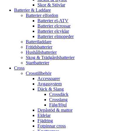
Skor & Stövlar
Batterier & Laddare
Batterier elfordon
Batterier el-ATV
Batterier elcrossar
Batterier elcyklar
Batterier elmopeder
Batteriladdare
Fritidsbatterier
Hushållsbatterier
Skog & Trädgårdsbatterier
Startbatterier
Cross
Crosstillbehör
Accessoarer
Avgassystem
Däck & Slang
Crossdäck
Crosslang
Fälg/Hjul
Depåstöd & mattor
Eldelar
Fjädring
Fotpinnar cross