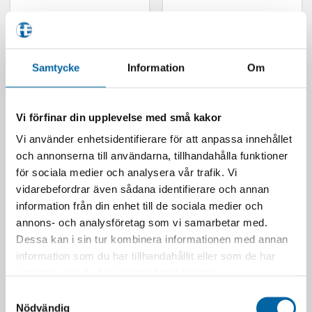
Scott Can-Am System För
Barocook Mugg 400ml
Fastsättning Av
275,00
kr
Snabbspänne På Hjälm
I lager
Samtycke
Information
Om
Det
Det
329,00
kr
99,00
kr
ursprungliga
nuvaran
I lager
LÄGG I VARUKORG
priset
priset
var:
är:
329,00 kr.
99,00 kr.
LÄGG I VARUKORG
Vi förfinar din upplevelse med små kakor
Vi använder enhetsidentifierare för att anpassa innehållet
och annonserna till användarna, tillhandahålla funktioner
för sociala medier och analysera vår trafik. Vi
vidarebefordrar även sådana identifierare och annan
information från din enhet till de sociala medier och
annons- och analysföretag som vi samarbetar med.
SLUT I LAGER
SLUT I LAGER
Dessa kan i sin tur kombinera informationen med annan
information som du har tillhandahållit eller som de har
samlat in när du har använt deras tjänster.
Samtyckesval
Klim Covert Gore-Tex
Polaris Baby Body
Nödvändig