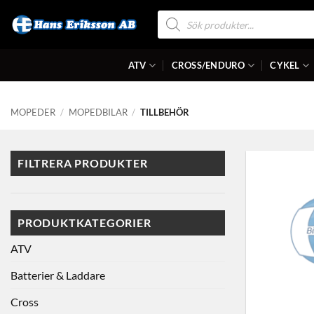
Skip
Produktsökning
to
content
ATV
CROSS/ENDURO
CYKEL
MOPEDER
/
MOPEDBILAR
/
TILLBEHÖR
FILTRERA PRODUKTER
PRODUKTKATEGORIER
ATV
Batterier & Laddare
Cross