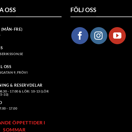
A OSS
FÖLJ OSS
 (MÅN-FRE)
5
SS
SERIKSSON.SE
LL OSS
GATAN 9, FRÖVI
NING & RESERVDELAR
.30 - 17.00 & LÖR: 10-13 (LÖR
5-33)
D
00 - 17.00
ANDE ÖPPETTIDER I
SOMMAR