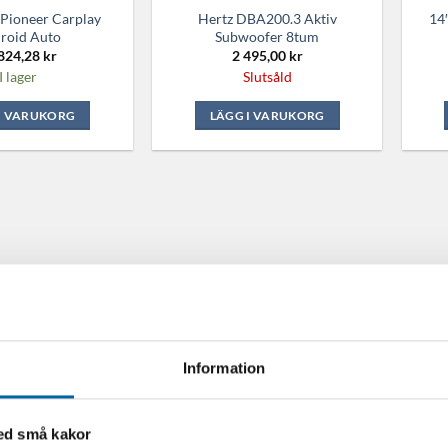
 Pioneer Carplay
Hertz DBA200.3 Aktiv
14
roid Auto
Subwoofer 8tum
824,28
kr
2 495,00
kr
I lager
Slutsåld
I VARUKORG
LÄGG I VARUKORG
Information
med små kakor