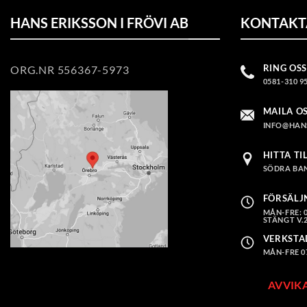
HANS ERIKSSON I FRÖVI AB
KONTAKT
RING OSS
ORG.NR 556367-5973
0581-310 9
MAILA O
INFO@HAN
HITTA TI
SÖDRA BAN
FÖRSÄLJ
MÅN-FRE: 08
STÄNGT V.2
VERKSTA
MÅN-FRE 07.
AVVIK