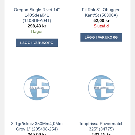
Oregon Single Rivet 14″
Fil Rak 8″, Ohuggen
140Sdea041
Kant/St (56300A)
(140SDEA041)
52,00
kr
298,43
kr
Slutsåld
I lager
LÄGG I VARUKORG
LÄGG I VARUKORG
3-Tgräskniv 350Mm4,0Mm
Topptrissa Powermatch
Grov 1″ (295498-254)
325″ (34775)
245,00
kr
531,15
kr