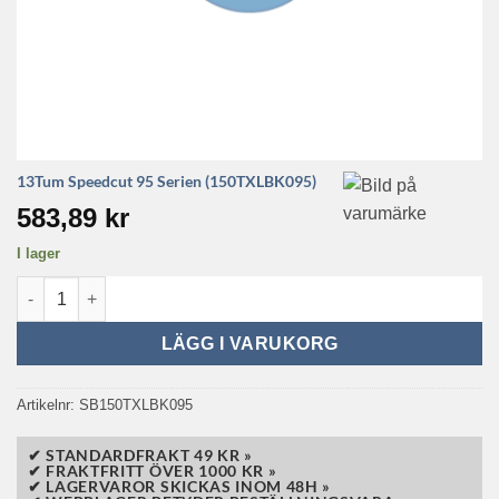
13Tum Speedcut 95 Serien (150TXLBK095)
583,89
kr
I lager
13Tum Speedcut 95 Serien (150TXLBK095) mängd
LÄGG I VARUKORG
Artikelnr:
SB150TXLBK095
✔ STANDARDFRAKT 49 KR »
✔ FRAKTFRITT ÖVER 1000 KR »
✔ LAGERVAROR SKICKAS INOM 48H »