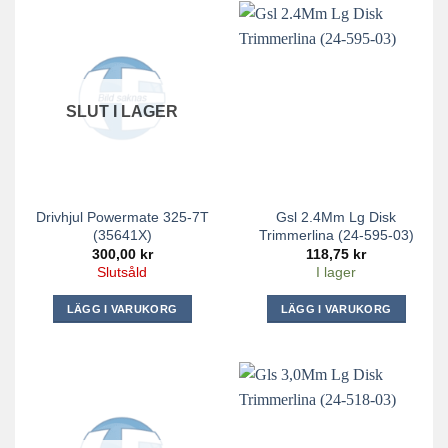
SLUT I LAGER
Drivhjul Powermate 325-7T
Gsl 2.4Mm Lg Disk
(35641X)
Trimmerlina (24-595-03)
300,00
kr
118,75
kr
Slutsåld
I lager
LÄGG I VARUKORG
LÄGG I VARUKORG