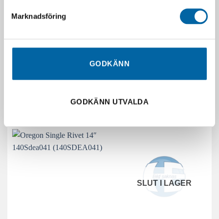
SLUT I LAGER
Marknadsföring
Kedja Micro Lite 90 1,1 Mm
Lina Nylium Sq 2.55 42 Cm
GODKÄNN
(90PX044E)
100-Pack (295371E)
167,00
kr
339,21
kr
Slutsåld
I lager
GODKÄNN UTVALDA
LÄGG I VARUKORG
LÄGG I VARUKORG
SLUT I LAGER