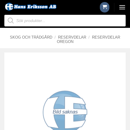
Skip
to
Produktsökning
content
SKOG OCH TRÄDGÅRD
/
RESERVDELAR
/
RESERVDELAR
OREGON