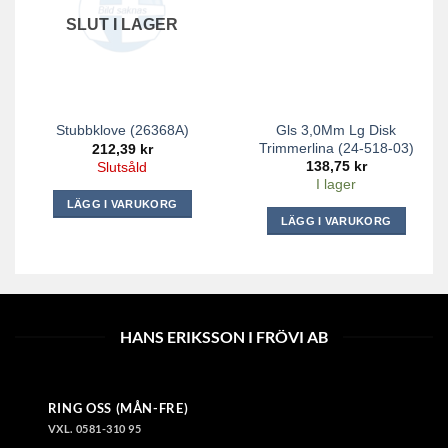
SLUT I LAGER
Gls 3,0Mm Lg Disk
Stubbklove (26368A)
Trimmerlina (24-518-03)
212,39
kr
138,75
kr
Slutsåld
I lager
LÄGG I VARUKORG
LÄGG I VARUKORG
HANS ERIKSSON I FRÖVI AB
RING OSS (MÅN-FRE)
VXL. 0581-310 95