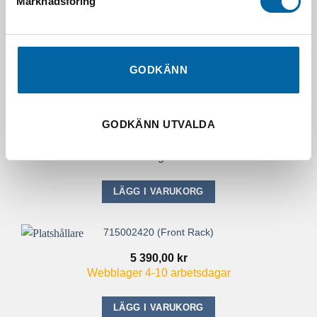
715003612 (Manta Green Rear Bumper Dune Kit)
Marknadsföring
3 490,00
kr
Slutsåld
GODKÄNN
LÄGG I VARUKORG
709400407 (Rh Mirror)
GODKÄNN UTVALDA
640,00
kr
I lager
LÄGG I VARUKORG
715002420 (Front Rack)
5 390,00
kr
Webblager 4-10 arbetsdagar
LÄGG I VARUKORG