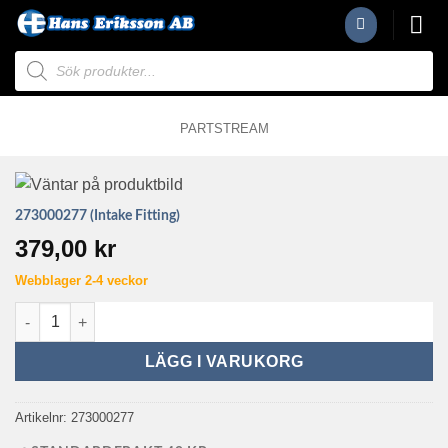
Skip
to
Produktsökning
content
PARTSTREAM
273000277 (Intake Fitting)
379,00
kr
Webblager 2-4 veckor
273000277 (Intake Fitting) mängd
LÄGG I VARUKORG
Artikelnr:
273000277