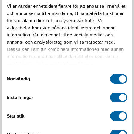
LÄGG I VARUKORG
Vi använder enhetsidentifierare för att anpassa innehållet
och annonserna till användarna, tillhandahålla funktioner
för sociala medier och analysera vår trafik. Vi
715001699 (Sup. Treuil *Winch Sup.)
vidarebefordrar även sådana identifierare och annan
1 890,00
kr
information från din enhet till de sociala medier och
Webblager 4-10 arbetsdagar
annons- och analysföretag som vi samarbetar med.
Dessa kan i sin tur kombinera informationen med annan
LÄGG I VARUKORG
information som du har tillhandahållit eller som de har
samlat in när du har använt deras tjänster.
Slut i lager
Samtyckesval
715003599 (Manta Green Rear Intrusion Kit)
Nödvändig
3 190,00
kr
Slutsåld
Inställningar
LÄGG I VARUKORG
Statistik
Slut i lager