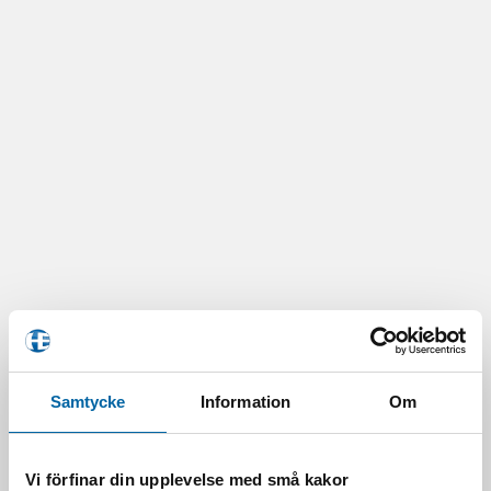
RELATERADE PRODUKTER
5131446 (Ramp Sta.Mach Hvy Ret)
Samtycke
Information
Om
1 750,68
kr
I lager
Vi förfinar din upplevelse med små kakor