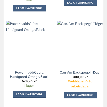
LÄGG I VARUKORG
Den
LÄGG I VARUKORG
här
produkten
har
flera
varianter.
De
olika
alternativen
kan
väljas
på
produktsidan
Powermadd/Cobra
Can-Am Backspegel Höger
Handguard Orange/Black
490,00
kr
576,25
kr
Webblager 4-10
I lager
arbetsdagar
LÄGG I VARUKORG
LÄGG I VARUKORG