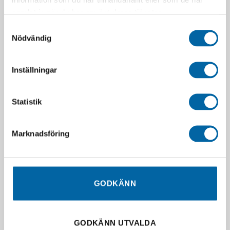
samlat in när du har använt deras tjänster.
Samtyckesval
Nödvändig
Handtagsvärme Polaris
Inställningar
Sportsman
1 575,59
kr
I lager
Statistik
LÄGG I VARUKORG
Marknadsföring
RELATERADE PRODUKTER
GODKÄNN
GODKÄNN UTVALDA
SLUT I LAGER