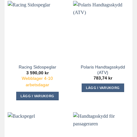
Polaris Handtagsskydd
Racing Sidospeglar
(ATV)
3 590,00
kr
783,74
kr
Webblager 4-10
arbetsdagar
LÄGG I VARUKORG
Den
LÄGG I VARUKORG
här
produkten
har
flera
varianter.
De