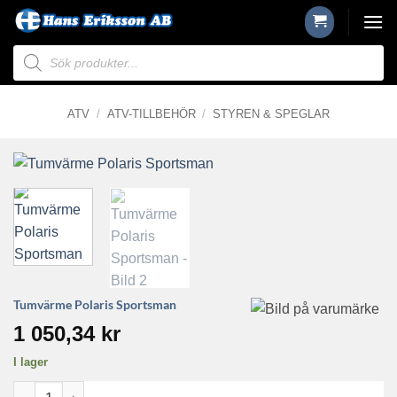
Skip
to
Produktsökning
content
ATV
/
ATV-TILLBEHÖR
/
STYREN & SPEGLAR
Tumvärme Polaris Sportsman
1 050,34
kr
I lager
Tumvärme Polaris Sportsman mängd