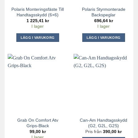
Polaris Monteringsfäste Till
Polaris Styrmonterade
Handtagsskydd (6×6)
Backspeglar
1 225,41
kr
696,64
kr
I lager
I lager
LÄGG I VARUKORG
LÄGG I VARUKORG
Grab On Comfort Atv
Can-Am Handtagsskydd
Grips-Black
(G2, G2L, G2S)
99,00
kr
Pris från
390,00
kr
I lager