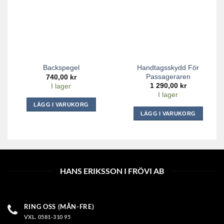
olika
alternativen
kan
väljas
på
produktsidan
Handtagsskydd För
Backspegel
Passageraren
740,00
kr
1 290,00
kr
I lager
I lager
LÄGG I VARUKORG
LÄGG I VARUKORG
HANS ERIKSSON I FRÖVI AB
RING OSS (MÅN-FRE)
VXL. 0581-310 95