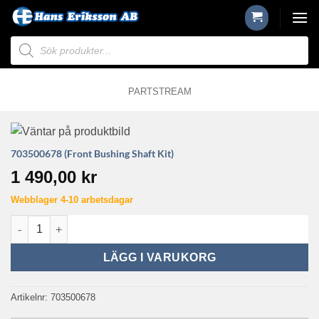
Skip
to
Produktsökning
content
PARTSTREAM
703500678 (Front Bushing Shaft Kit)
1 490,00
kr
Webblager 4-10 arbetsdagar
703500678 (Front Bushing Shaft Kit) mängd
LÄGG I VARUKORG
Artikelnr:
703500678