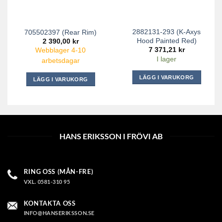
2882131-293 (K-Axys
705502397 (Rear Rim)
Hood Painted Red)
2 390,00
kr
7 371,21
kr
Webblager 4-10
I lager
arbetsdagar
LÄGG I VARUKORG
LÄGG I VARUKORG
HANS ERIKSSON I FRÖVI AB
RING OSS (MÅN-FRE)
VXL. 0581-310 95
KONTAKTA OSS
INFO@HANSERIKSSON.SE