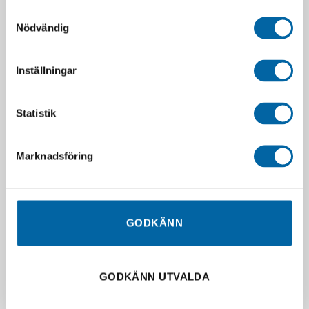
Samtyckesval
715001699 (Sup. Treuil
5132062 (Spacer-1/2-20)
Nödvändig
*Winch Sup.)
326,49
kr
1 890,00
kr
I lager
Webblager 4-10
Inställningar
LÄGG I VARUKORG
arbetsdagar
LÄGG I VARUKORG
Statistik
Marknadsföring
SLUT I LAGER
SLUT I LAGER
GODKÄNN
GODKÄNN UTVALDA
715000286 (Trailer Hook
715001639 (Protec. Bras
Kit)
*A-Arm Protec.)
490,00
kr
1 790,00
kr