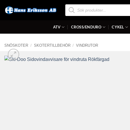
Skip
Produktsökning
to
content
ATV
CROSS/ENDURO
CYKEL
SNÖSKOTER
/
SKOTERTILLBEHÖR
/
VINDRUTOR