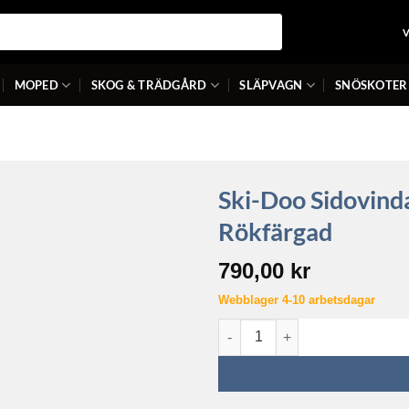
MOPED
SKOG & TRÄDGÅRD
SLÄPVAGN
SNÖSKOTER
Ski-Doo Sidovind
Rökfärgad
790,00
kr
Webblager 4-10 arbetsdagar
Ski-Doo Sidovindavvisare för