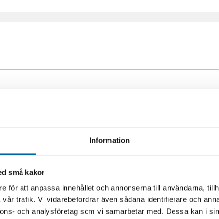
Information
med små kakor
e för att anpassa innehållet och annonserna till användarna, tillh
vår trafik. Vi vidarebefordrar även sådana identifierare och anna
nnons- och analysföretag som vi samarbetar med. Dessa kan i sin
extrautrustning m.m. om du vill ha en offert på en maskin)
*