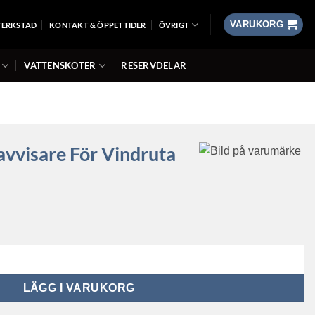
VARUKORG
VERKSTAD
KONTAKT & ÖPPETTIDER
ÖVRIGT
VATTENSKOTER
RESERVDELAR
avvisare För Vindruta
 vindruta Rökfärgad mängd
LÄGG I VARUKORG