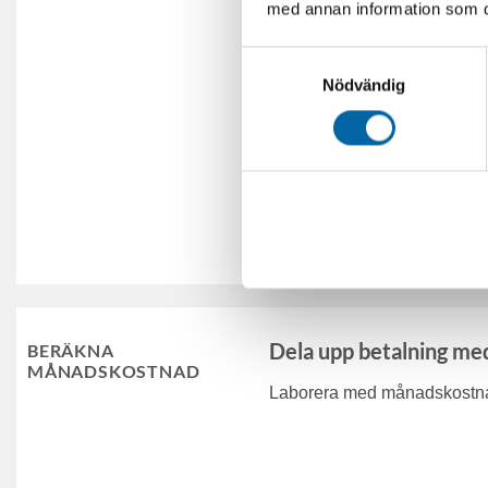
med annan information som du 
Samtyckesval
Nödvändig
Skicka
Dela upp betalning me
BERÄKNA
MÅNADSKOSTNAD
Laborera med månadskostnad