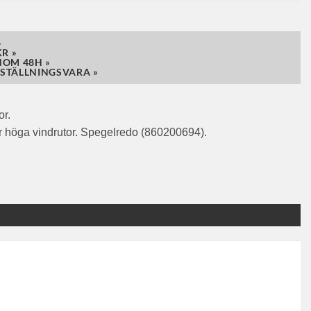
»
R »
NOM 48H »
STÄLLNINGSVARA »
or.
er höga vindrutor. Spegelredo (860200694).