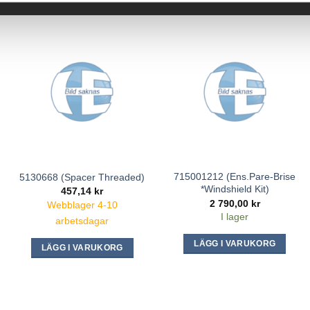
715001212 (Ens.Pare-Brise
5130668 (Spacer Threaded)
*Windshield Kit)
457,14
kr
2 790,00
kr
Webblager 4-10
I lager
arbetsdagar
LÄGG I VARUKORG
LÄGG I VARUKORG