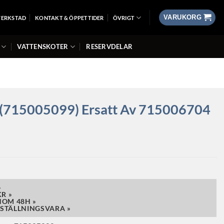
VARUKORG
VERKSTAD
KONTAKT & ÖPPETTIDER
ÖVRIGT
VATTENSKOTER
RESERVDELAR
t (715005099) Ersatt Av 715006704
»
R »
NOM 48H »
STÄLLNINGSVARA »