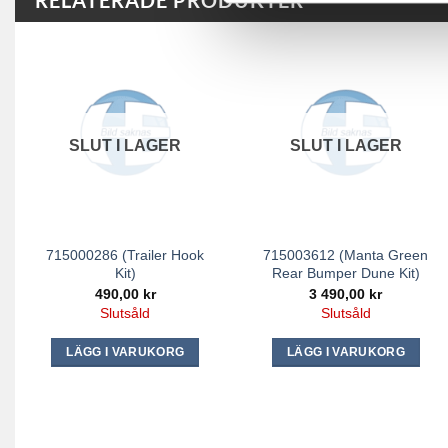
RELATERADE PRODUKTER
SLUT I LAGER
SLUT I LAGER
715000286 (Trailer Hook
715003612 (Manta Green
Kit)
Rear Bumper Dune Kit)
490,00
kr
3 490,00
kr
Slutsåld
Slutsåld
LÄGG I VARUKORG
LÄGG I VARUKORG