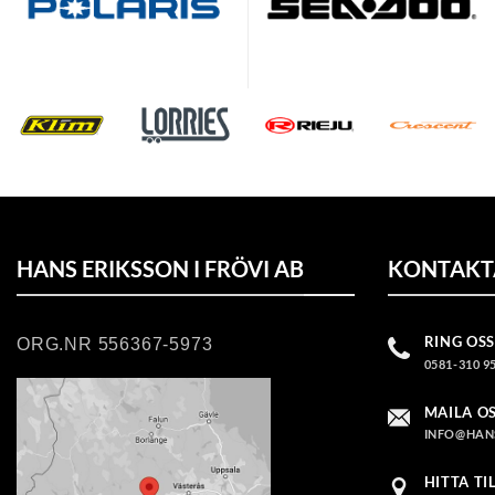
HANS ERIKSSON I FRÖVI AB
KONTAKT
RING OSS
ORG.NR 556367-5973
0581-310 9
MAILA O
INFO@HAN
HITTA TI