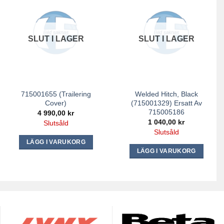
SLUT I LAGER
SLUT I LAGER
715001655 (Trailering
Welded Hitch, Black
Cover)
(715001329) Ersatt Av
715005186
4 990,00
kr
1 040,00
kr
Slutsåld
Slutsåld
LÄGG I VARUKORG
LÄGG I VARUKORG