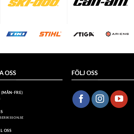
A OSS
FÖLJ OSS
 (MÅN-FRE)
5
SS
SERIKSSON.SE
LL OSS