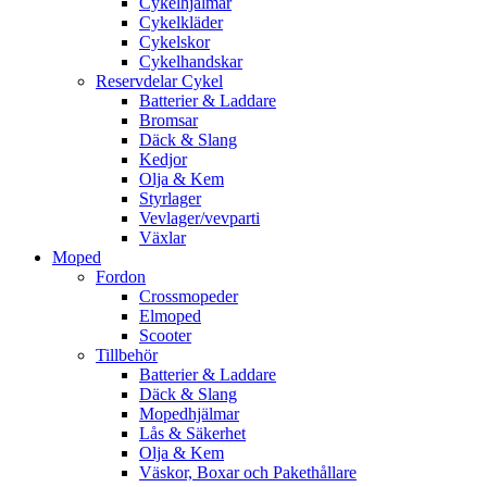
Cykelhjälmar
Cykelkläder
Cykelskor
Cykelhandskar
Reservdelar Cykel
Batterier & Laddare
Bromsar
Däck & Slang
Kedjor
Olja & Kem
Styrlager
Vevlager/vevparti
Växlar
Moped
Fordon
Crossmopeder
Elmoped
Scooter
Tillbehör
Batterier & Laddare
Däck & Slang
Mopedhjälmar
Lås & Säkerhet
Olja & Kem
Väskor, Boxar och Pakethållare