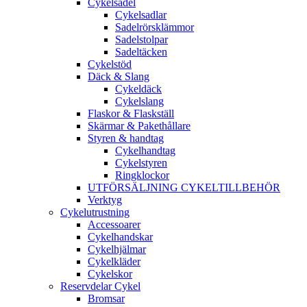
Cykelsadel
Cykelsadlar
Sadelrörsklämmor
Sadelstolpar
Sadeltäcken
Cykelstöd
Däck & Slang
Cykeldäck
Cykelslang
Flaskor & Flaskställ
Skärmar & Pakethållare
Styren & handtag
Cykelhandtag
Cykelstyren
Ringklockor
UTFÖRSÄLJNING CYKELTILLBEHÖR
Verktyg
Cykelutrustning
Accessoarer
Cykelhandskar
Cykelhjälmar
Cykelkläder
Cykelskor
Reservdelar Cykel
Bromsar