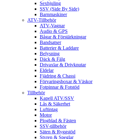
Sexhjuling
SSV (Side By Side)
Barnmaskiner
ATV-Tillbehör
ATV-Vagnar
Audio & GPS
Bågar & Förstärkningar
Bandsatser
Batterier & Laddare
Belysning
Däck & Fälg
Drivaxlar & Drivknutar
Eldelar
Fjädring & Chassi
Förvaringsboxar & Väskor
Fotpinnar & Fotstöd
Tillbehör
Kapell ATV/SSV
Lås & Säkerhet
Luftintag
Motor
Plogblad & Fästen
SSV-tillbehör
Säten & Ryggstöd
Styren & Speglar