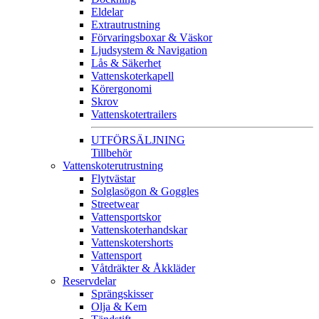
Eldelar
Extrautrustning
Förvaringsboxar & Väskor
Ljudsystem & Navigation
Lås & Säkerhet
Vattenskoterkapell
Körergonomi
Skrov
Vattenskotertrailers
UTFÖRSÄLJNING
Tillbehör
Vattenskoterutrustning
Flytvästar
Solglasögon & Goggles
Streetwear
Vattensportskor
Vattenskoterhandskar
Vattenskotershorts
Vattensport
Våtdräkter & Åkkläder
Reservdelar
Sprängskisser
Olja & Kem