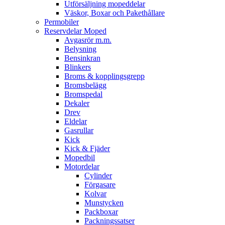
Utförsäljning mopeddelar
Väskor, Boxar och Pakethållare
Permobiler
Reservdelar Moped
Avgasrör m.m.
Belysning
Bensinkran
Blinkers
Broms & kopplingsgrepp
Bromsbelägg
Bromspedal
Dekaler
Drev
Eldelar
Gasrullar
Kick
Kick & Fjäder
Mopedbil
Motordelar
Cylinder
Förgasare
Kolvar
Munstycken
Packboxar
Packningssatser