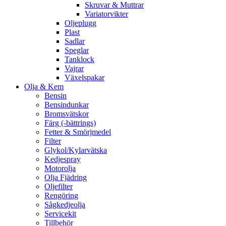
Skruvar & Muttrar
Variatorvikter
Oljeplugg
Plast
Sadlar
Speglar
Tanklock
Vajrar
Växelspakar
Olja & Kem
Bensin
Bensindunkar
Bromsvätskor
Färg (-bättrings)
Fetter & Smörjmedel
Filter
Glykol/Kylarvätska
Kedjespray
Motorolja
Olja Fjädring
Oljefilter
Rengöring
Sågkedjeolja
Servicekit
Tillbehör