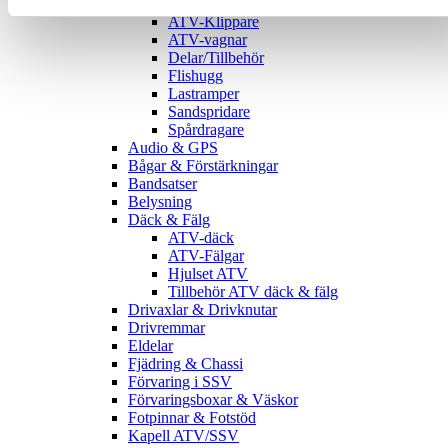
ATV-Redskap
ATV-Klippare
ATV-vagnar
Delar/Tillbehör
Flishugg
Lastramper
Sandspridare
Spårdragare
Audio & GPS
Bågar & Förstärkningar
Bandsatser
Belysning
Däck & Fälg
ATV-däck
ATV-Fälgar
Hjulset ATV
Tillbehör ATV däck & fälg
Drivaxlar & Drivknutar
Drivremmar
Eldelar
Fjädring & Chassi
Förvaring i SSV
Förvaringsboxar & Väskor
Fotpinnar & Fotstöd
Kapell ATV/SSV