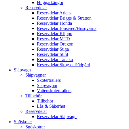
Huggarkängor
Reservdelar
Reservdelar Ariens
Reservdelar Briggs & Stratton
Reservdelar Honda
Reservdelar Jonsered/Husqvarna
Reservdelar Klippo
Reservdelar MTD
Reservdelar Oregon
Reservdelar Stiga
Reservdelar Stihl
Reservdelar Tanaka
Reservdelar Skog o Trädgård
Släpvagn
Släpvagnar
Skotertrailers
Släpvagnar
Vattenskotertrailers
Tillbehör
Tillbehör
Lås & Säkerhet
Reservdelar
Reservdelar Släpvagn
Snöskoter
Snöskotrar