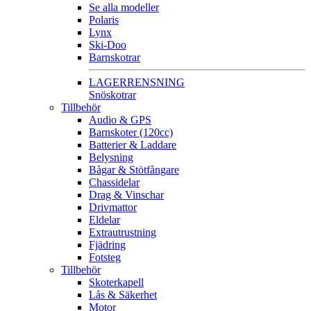
Se alla modeller
Polaris
Lynx
Ski-Doo
Barnskotrar
LAGERRENSNING
Snöskotrar
Tillbehör
Audio & GPS
Barnskoter (120cc)
Batterier & Laddare
Belysning
Bågar & Stötfångare
Chassidelar
Drag & Vinschar
Drivmattor
Eldelar
Extrautrustning
Fjädring
Fotsteg
Tillbehör
Skoterkapell
Lås & Säkerhet
Motor