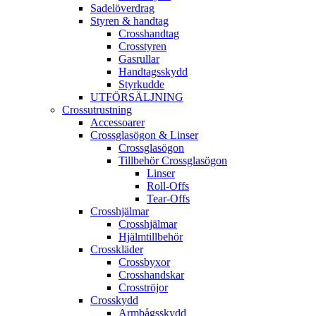
Sadelöverdrag
Styren & handtag
Crosshandtag
Crosstyren
Gasrullar
Handtagsskydd
Styrkudde
UTFÖRSÄLJNING
Crossutrustning
Accessoarer
Crossglasögon & Linser
Crossglasögon
Tillbehör Crossglasögon
Linser
Roll-Offs
Tear-Offs
Crosshjälmar
Crosshjälmar
Hjälmtillbehör
Crosskläder
Crossbyxor
Crosshandskar
Crosströjor
Crosskydd
Armbågsskydd