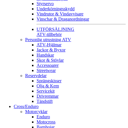
Styrservo
Underkörningsskydd
Vindrutor & Vindavvisare
Vinschar & Draganordningar
UTFÖRSÄLJNING
ATV-tillbehör
Personlig utrustning ATV
ATV-Hjälmar
Jackor & Byxor
Handskar
Skor & Stövlar
Accessoarer
Streetwear
Reservdelar
Sprängskisser
Olja & Kem
Servicekit
Drivremmar
Tändstift
Cross/Enduro
Motorcyklar
Enduro
Motocross
Barnhojar