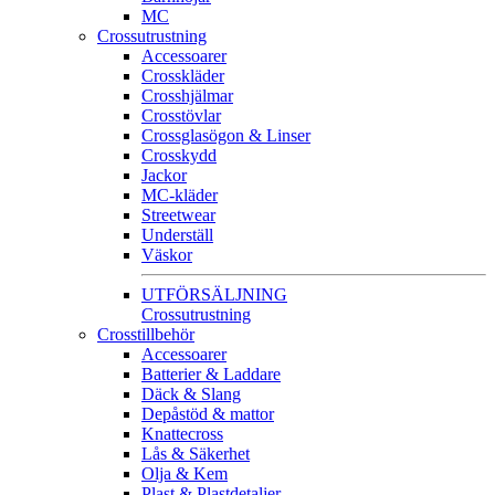
MC
Crossutrustning
Accessoarer
Crosskläder
Crosshjälmar
Crosstövlar
Crossglasögon & Linser
Crosskydd
Jackor
MC-kläder
Streetwear
Underställ
Väskor
UTFÖRSÄLJNING
Crossutrustning
Crosstillbehör
Accessoarer
Batterier & Laddare
Däck & Slang
Depåstöd & mattor
Knattecross
Lås & Säkerhet
Olja & Kem
Plast & Plastdetaljer