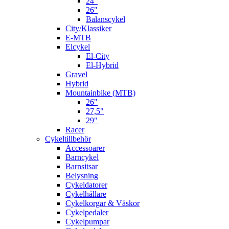
24"
26"
Balanscykel
City/Klassiker
E-MTB
Elcykel
El-City
El-Hybrid
Gravel
Hybrid
Mountainbike (MTB)
26"
27,5"
29"
Racer
Cykeltillbehör
Accessoarer
Barncykel
Barnsitsar
Belysning
Cykeldatorer
Cykelhållare
Cykelkorgar & Väskor
Cykelpedaler
Cykelpumpar