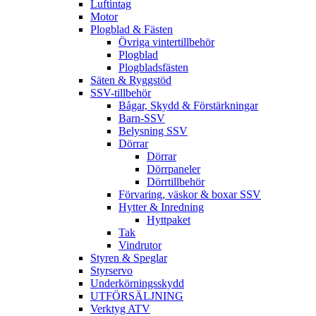
Luftintag
Motor
Plogblad & Fästen
Övriga vintertillbehör
Plogblad
Plogbladsfästen
Säten & Ryggstöd
SSV-tillbehör
Bågar, Skydd & Förstärkningar
Barn-SSV
Belysning SSV
Dörrar
Dörrar
Dörrpaneler
Dörrtillbehör
Förvaring, väskor & boxar SSV
Hytter & Inredning
Hyttpaket
Tak
Vindrutor
Styren & Speglar
Styrservo
Underkörningsskydd
UTFÖRSÄLJNING
Verktyg ATV