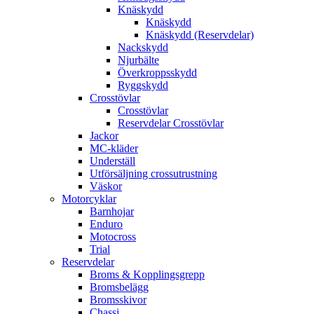
Knäskydd
Knäskydd
Knäskydd (Reservdelar)
Nackskydd
Njurbälte
Överkroppsskydd
Ryggskydd
Crosstövlar
Crosstövlar
Reservdelar Crosstövlar
Jackor
MC-kläder
Underställ
Utförsäljning crossutrustning
Väskor
Motorcyklar
Barnhojar
Enduro
Motocross
Trial
Reservdelar
Broms & Kopplingsgrepp
Bromsbelägg
Bromsskivor
Chassi