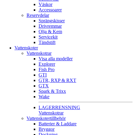
Väskor
Accessoarer
Reservdelar
Sprängskisser
Drivremmar
Olja & Kem
Servicekit
Tändstift
Vattenskoter
Vattenskotrar
Visa alla modeller
Explorer
Fish Pro
GTI
GTR, RXP & RXT
GTX
Spark & Trixx
Wake
LAGERRENSNING
Vattenskotrar
Vattenskotertillbehör
Batterier & Laddare
Bryggor
Dockning