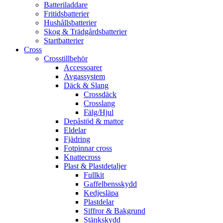
Batteriladdare
Fritidsbatterier
Hushållsbatterier
Skog & Trädgårdsbatterier
Startbatterier
Cross
Crosstillbehör
Accessoarer
Avgassystem
Däck & Slang
Crossdäck
Crosslang
Fälg/Hjul
Depåstöd & mattor
Eldelar
Fjädring
Fotpinnar cross
Knattecross
Plast & Plastdetaljer
Fullkit
Gaffelbensskydd
Kedjesläpa
Plastdelar
Siffror & Bakgrund
Stänkskydd