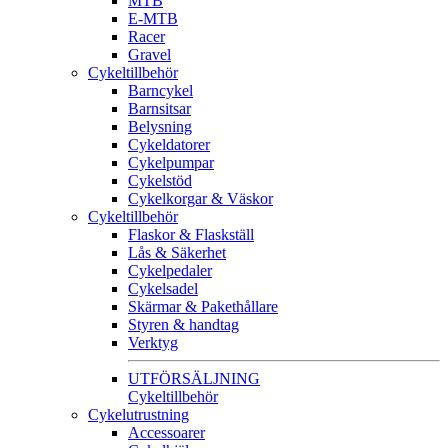
MTB
E-MTB
Racer
Gravel
Cykeltillbehör
Barncykel
Barnsitsar
Belysning
Cykeldatorer
Cykelpumpar
Cykelstöd
Cykelkorgar & Väskor
Cykeltillbehör
Flaskor & Flaskställ
Lås & Säkerhet
Cykelpedaler
Cykelsadel
Skärmar & Pakethållare
Styren & handtag
Verktyg
UTFÖRSÄLJNING
Cykeltillbehör
Cykelutrustning
Accessoarer