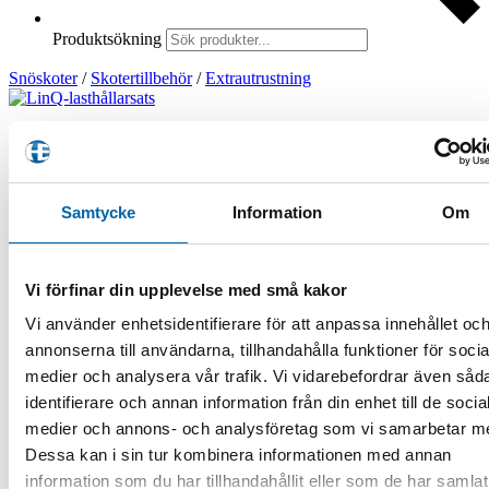
Produktsökning
Snöskoter
/
Skotertillbehör
/
Extrautrustning
LinQ-lasthållarsats
540,00
kr
Samtycke
Information
Om
I lager
LinQ-lasthållarsats mängd
Vi förfinar din upplevelse med små kakor
Lägg i varukorg
Vi använder enhetsidentifierare för att anpassa innehållet oc
Artikelnr:
860202482
Kategori:
Extrautrustning
annonserna till användarna, tillhandahålla funktioner för socia
✔ Standardfrakt 49 kr »
medier och analysera vår trafik. Vi vidarebefordrar även såd
✔ Fraktfritt över 1000 kr »
✔ Lagervaror skickas inom 48h »
identifierare och annan information från din enhet till de socia
✔ Webblager betyder beställningsvara »
medier och annons- och analysföretag som vi samarbetar m
Dessa kan i sin tur kombinera informationen med annan
×
Leveranstid
information som du har tillhandahållit eller som de har samlat