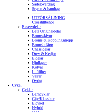
Sadelöverdrag
Styren & handtag
UTFÖRSÄLJNING
Crosstillbehör
Reservdelar
Beta Originaldelar
Bromsskivor
Broms & Kopplingsgrepp
Bromsbelägg
Chassidelar
Drev & Kedjor
Eldelar
Hjullager
Kolvar
Luftfilter
Vajrar
Övrigt
Cykel
Cyklar
Barncyklar
City/Klassiker
Elcykel
Hybrid