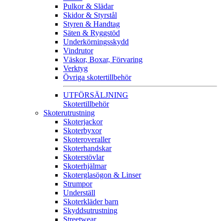
Pulkor & Slädar
Skidor & Styrstål
Styren & Handtag
Säten & Ryggstöd
Underkörningsskydd
Vindrutor
Väskor, Boxar, Förvaring
Verktyg
Övriga skotertillbehör
UTFÖRSÄLJNING
Skotertillbehör
Skoterutrustning
Skoterjackor
Skoterbyxor
Skoteroveraller
Skoterhandskar
Skoterstövlar
Skoterhjälmar
Skoterglasögon & Linser
Strumpor
Underställ
Skoterkläder barn
Skyddsutrustning
Streetwear