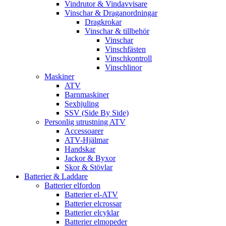
Vindrutor & Vindavvisare
Vinschar & Draganordningar
Dragkrokar
Vinschar & tillbehör
Vinschar
Vinschfästen
Vinschkontroll
Vinschlinor
Maskiner
ATV
Barnmaskiner
Sexhjuling
SSV (Side By Side)
Personlig utrustning ATV
Accessoarer
ATV-Hjälmar
Handskar
Jackor & Byxor
Skor & Stövlar
Batterier & Laddare
Batterier elfordon
Batterier el-ATV
Batterier elcrossar
Batterier elcyklar
Batterier elmopeder