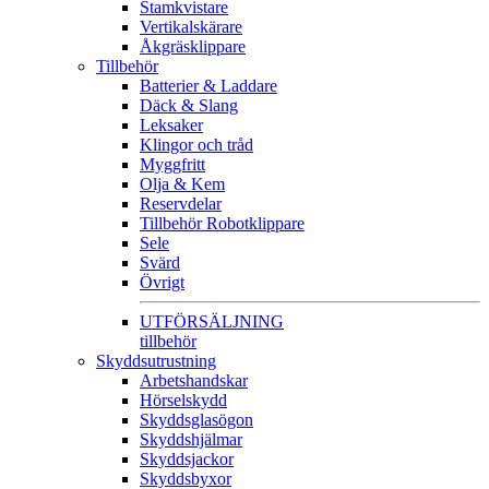
Stamkvistare
Vertikalskärare
Åkgräsklippare
Tillbehör
Batterier & Laddare
Däck & Slang
Leksaker
Klingor och tråd
Myggfritt
Olja & Kem
Reservdelar
Tillbehör Robotklippare
Sele
Svärd
Övrigt
UTFÖRSÄLJNING
tillbehör
Skyddsutrustning
Arbetshandskar
Hörselskydd
Skyddsglasögon
Skyddshjälmar
Skyddsjackor
Skyddsbyxor