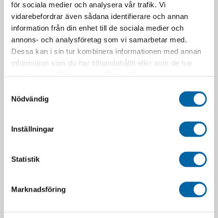
för sociala medier och analysera vår trafik. Vi
vidarebefordrar även sådana identifierare och annan
information från din enhet till de sociala medier och
annons- och analysföretag som vi samarbetar med.
RELATERADE PRODUKTER
Dessa kan i sin tur kombinera informationen med annan
information som du har tillhandahållit eller som de har
-70%
-70%
samlat in när du har använt deras tjänster.
Samtyckesval
Nödvändig
SLUT I LAGER
Inställningar
Statistik
Polisport Fästsats
SDG MX Complete Seat
Handskydd
STD Black (Honda CRF
250R 2004-2008)
Det
Det
249,00
kr
75,00
kr
ursprungliga
nuvarande
Det
Det
699,00
kr
210,00
kr
I lager
Marknadsföring
priset
priset
ursprungliga
nuvara
Slutsåld
var:
är:
priset
priset
249,00 kr.
75,00 kr.
var:
är:
LÄGG I VARUKORG
699,00 kr.
210,00 
LÄGG I VARUKORG