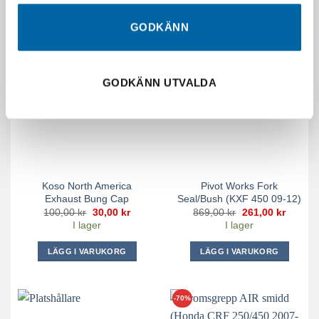
GODKÄNN
-70%
-70%
GODKÄNN UTVALDA
Koso North America
Pivot Works Fork
Exhaust Bung Cap
Seal/Bush (KXF 450 09-12)
Det
Det
Det
Det
100,00
kr
30,00
kr
869,00
kr
261,00
kr
ursprungliga
nuvarande
ursprungliga
nuvara
I lager
I lager
priset
priset
priset
priset
var:
är:
var:
är:
100,00 kr.
30,00 kr.
869,00 kr.
261,00 
LÄGG I VARUKORG
LÄGG I VARUKORG
-70%