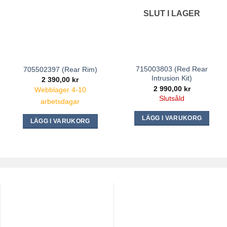
SLUT I LAGER
715003803 (Red Rear
705502397 (Rear Rim)
Intrusion Kit)
2 390,00
kr
2 990,00
kr
Webblager 4-10
Slutsåld
arbetsdagar
LÄGG I VARUKORG
LÄGG I VARUKORG