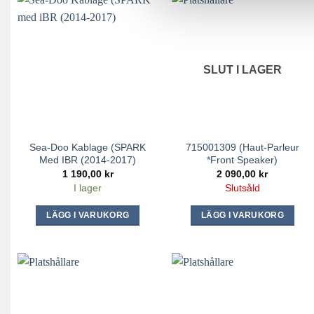
SLUT I LAGER
Sea-Doo Kablage (SPARK
715001309 (Haut-Parleur
Med IBR (2014-2017)
*Front Speaker)
1 190,00
kr
2 090,00
kr
I lager
Slutsåld
LÄGG I VARUKORG
LÄGG I VARUKORG