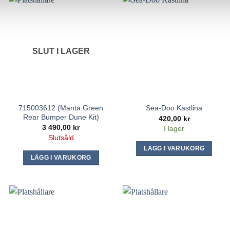
SLUT I LAGER
715003612 (Manta Green
Sea-Doo Kastlina
Rear Bumper Dune Kit)
420,00
kr
3 490,00
kr
I lager
Slutsåld
LÄGG I VARUKORG
LÄGG I VARUKORG