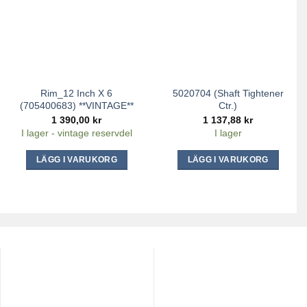
Rim_12 Inch X 6
5020704 (Shaft Tightener
(705400683) **VINTAGE**
Ctr.)
1 390,00
kr
1 137,88
kr
I lager - vintage reservdel
I lager
LÄGG I VARUKORG
LÄGG I VARUKORG