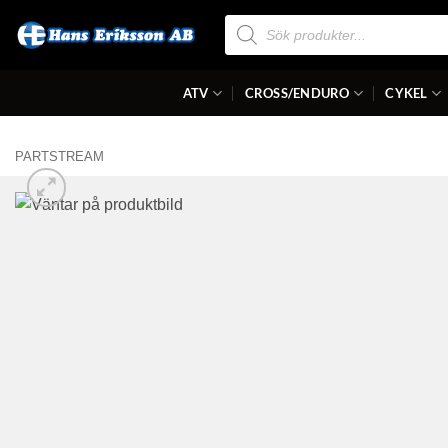
Skip
Produktsökning
to
content
ATV
CROSS/ENDURO
CYKEL
PARTSTREAM