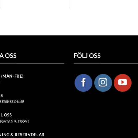
A OSS
FÖLJ OSS
 (MÅN-FRE)
5
SS
SERIKSSON.SE
LL OSS
GATAN 9, FRÖVI
NING & RESERVDELAR