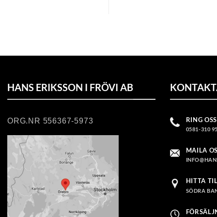
HANS ERIKSSON I FRÖVI AB
KONTAKT
RING OSS
ORG.NR 556367-5973
0581-310 9
MAILA O
INFO@HAN
HITTA TI
SÖDRA BAN
FÖRSÄLJ