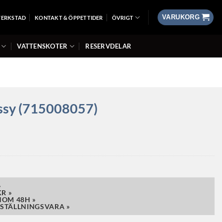
VARUKORG
VERKSTAD
KONTAKT & ÖPPETTIDER
ÖVRIGT
VATTENSKOTER
RESERVDELAR
Assy (715008057)
»
R »
NOM 48H »
STÄLLNINGSVARA »