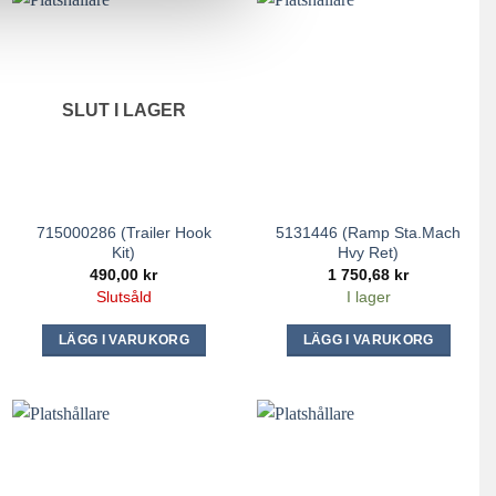
SLUT I LAGER
715000286 (Trailer Hook
5131446 (Ramp Sta.Mach
Kit)
Hvy Ret)
490,00
kr
1 750,68
kr
Slutsåld
I lager
LÄGG I VARUKORG
LÄGG I VARUKORG