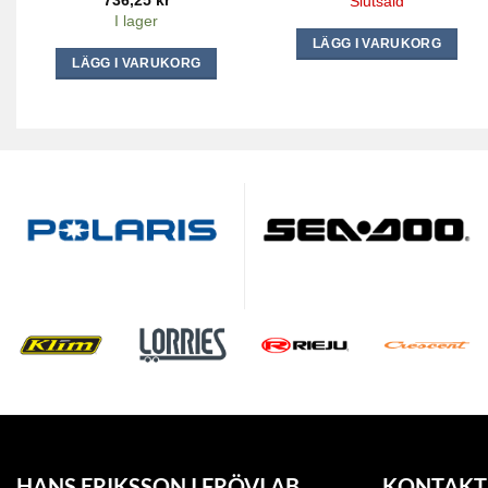
Slutsåld
I lager
LÄGG I VARUKORG
LÄGG I VARUKORG
HANS ERIKSSON I FRÖVI AB
KONTAKT