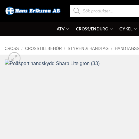
Skip
Produktsökning
to
content
ATV
CROSS/ENDURO
CYKEL
CROSS
/
CROSSTILLBEHÖR
/
STYREN & HANDTAG
/
HANDTAGS