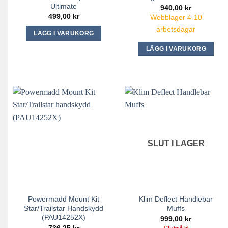
Ultimate
940,00
kr
499,00
kr
Webblager 4-10
arbetsdagar
LÄGG I VARUKORG
Den
LÄGG I VARUKORG
här
produkten
har
flera
varianter.
De
olika
alternativen
SLUT I LAGER
kan
väljas
på
produktsidan
Powermadd Mount Kit
Klim Deflect Handlebar
Star/Trailstar Handskydd
Muffs
(PAU14252X)
999,00
kr
736,25
kr