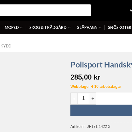
MOPED
SKOG & TRÄDGÅRD
SLÄPVAGN
SNÖSKOTER
SKYDD
Polisport Handsk
285,00
kr
Webblager 4-10 arbetsdagar
Polisport handskydd Sharp Li
Artikelnr:
JF171-1422-3