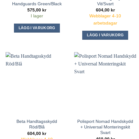
Handguards Green/Black
Vit/Svart
575,00
kr
604,00
kr
I lager
Webblager 4-10
arbetsdagar
LÄGG I VARUKORG
LÄGG I VARUKORG
Beta Handtagsskydd
Polisport Nomad Handskydd
Röd/Blå
+ Universal Monteringskit
Svart
604,00
kr
460,00
kr