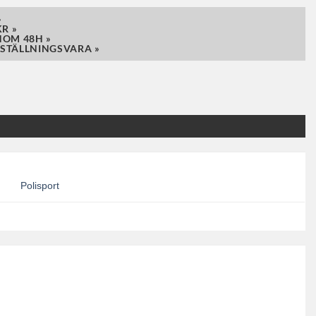
»
R »
NOM 48H »
STÄLLNINGSVARA »
Polisport