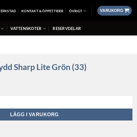
VARUKORG
VERKSTAD
KONTAKT & ÖPPETTIDER
ÖVRIGT
VATTENSKOTER
RESERVDELAR
ydd Sharp Lite Grön (33)
te grön (33) mängd
LÄGG I VARUKORG