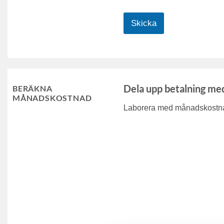
Skicka
Dela upp betalning me
BERÄKNA
MÅNADSKOSTNAD
Laborera med månadskostnad