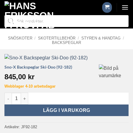
Skip
to
Produktsökning
content
SNÖSKOTER
/
SKOTERTILLBEHÖR
/
STYREN & HANDTAG
/
BACKSPEGLAR
Sno-X Backspeglar Ski-Doo (92-182)
845,00
kr
Webblager 4-10 arbetsdagar
Sno-X Backspeglar Ski-Doo (92-182) mängd
LÄGG I VARUKORG
Artikelnr:
JF92-182