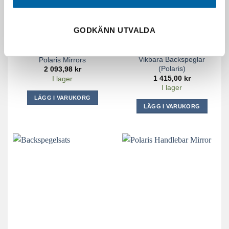
GODKÄNN UTVALDA
Vikbara Backspeglar
Polaris Mirrors
(Polaris)
2 093,98
kr
1 415,00
kr
I lager
I lager
LÄGG I VARUKORG
LÄGG I VARUKORG