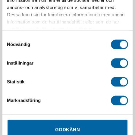
information från din enhet till de sociala medier och
annons- och analysföretag som vi samarbetar med.
Dessa kan i sin tur kombinera informationen med annan
information som du har tillhandahållit eller som de har
samlat in när du har använt deras tjänster.
Samtyckesval
Nödvändig
Polaris Titan Utility Mirrors
Sno-X Backspeglar
(MATRYX)
Lynx/Ski-Doo Universal
Inställningar
1 750,68
kr
485,00
kr
Webblager 4-10
Webblager 4-10
arbetsdagar
arbetsdagar
Statistik
LÄGG I VARUKORG
LÄGG I VARUKORG
Marknadsföring
GODKÄNN