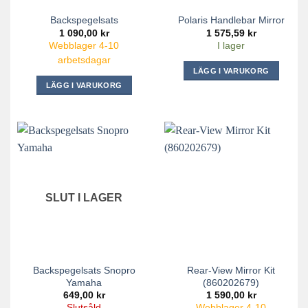
Backspegelsats
Polaris Handlebar Mirror
1 090,00
kr
1 575,59
kr
Webblager 4-10
I lager
arbetsdagar
LÄGG I VARUKORG
LÄGG I VARUKORG
SLUT I LAGER
Backspegelsats Snopro
Rear-View Mirror Kit
Yamaha
(860202679)
649,00
kr
1 590,00
kr
Slutsåld
Webblager 4-10