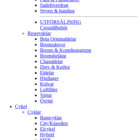
Sadelöverdrag
Styren & handtag
UTFÖRSÄLJNING
Crosstillbehör
Reservdelar
Beta Originaldelar
Bromsskivor
Broms & Kopplingsgrepp
Bromsbelägg
Chassidelar
Drev & Kedjor
Eldelar
Hjullager
Kolvar
Luftfilter
Vajrar
Övrigt
Cykel
Cyklar
Barncyklar
City/Klassiker
Elcykel
Hybrid