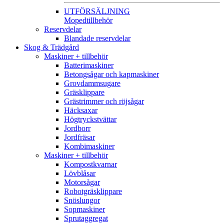
UTFÖRSÄLJNING
Mopedtillbehör
Reservdelar
Blandade reservdelar
Skog & Trädgård
Maskiner + tillbehör
Batterimaskiner
Betongsågar och kapmaskiner
Grovdammsugare
Gräsklippare
Grästrimmer och röjsågar
Häcksaxar
Högtryckstvättar
Jordborr
Jordfräsar
Kombimaskiner
Maskiner + tillbehör
Kompostkvarnar
Lövblåsar
Motorsågar
Robotgräsklippare
Snöslungor
Sopmaskiner
Sprutaggregat