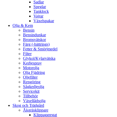
Sadlar
Speglar
Tanklock
Vajrar
Växelspakar
Olja & Kem
Bensin
Bensindunkar
Bromsvätskor
Färg (-bättrings)
Fetter & Smörjmedel
Filter
Glykol/Kylarvätska
Kedjespray
Motorolja
Olja Fjädring
Oljefilter
Rengöring
Sågkedjeolja
Servicekit
Tillbehör
Växellådsolja
Skog och Trädgård
Åkgräsklippare
Klippaggregat