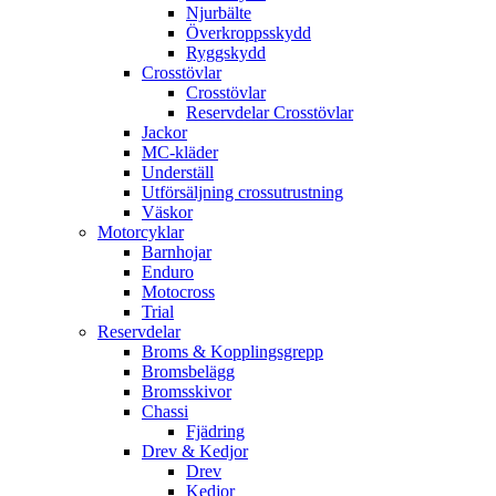
Njurbälte
Överkroppsskydd
Ryggskydd
Crosstövlar
Crosstövlar
Reservdelar Crosstövlar
Jackor
MC-kläder
Underställ
Utförsäljning crossutrustning
Väskor
Motorcyklar
Barnhojar
Enduro
Motocross
Trial
Reservdelar
Broms & Kopplingsgrepp
Bromsbelägg
Bromsskivor
Chassi
Fjädring
Drev & Kedjor
Drev
Kedjor