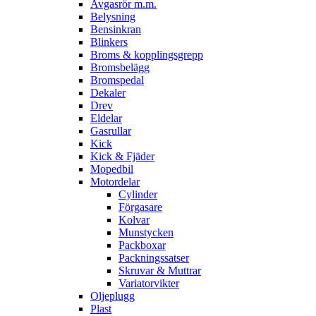
Avgasrör m.m.
Belysning
Bensinkran
Blinkers
Broms & kopplingsgrepp
Bromsbelägg
Bromspedal
Dekaler
Drev
Eldelar
Gasrullar
Kick
Kick & Fjäder
Mopedbil
Motordelar
Cylinder
Förgasare
Kolvar
Munstycken
Packboxar
Packningssatser
Skruvar & Muttrar
Variatorvikter
Oljeplugg
Plast