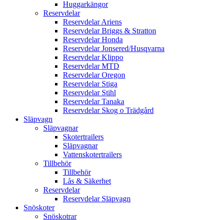
Huggarkängor
Reservdelar
Reservdelar Ariens
Reservdelar Briggs & Stratton
Reservdelar Honda
Reservdelar Jonsered/Husqvarna
Reservdelar Klippo
Reservdelar MTD
Reservdelar Oregon
Reservdelar Stiga
Reservdelar Stihl
Reservdelar Tanaka
Reservdelar Skog o Trädgård
Släpvagn
Släpvagnar
Skotertrailers
Släpvagnar
Vattenskotertrailers
Tillbehör
Tillbehör
Lås & Säkerhet
Reservdelar
Reservdelar Släpvagn
Snöskoter
Snöskotrar