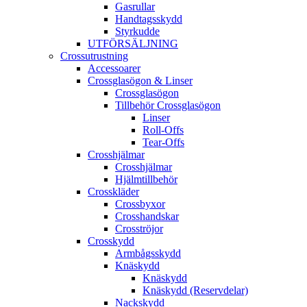
Gasrullar
Handtagsskydd
Styrkudde
UTFÖRSÄLJNING
Crossutrustning
Accessoarer
Crossglasögon & Linser
Crossglasögon
Tillbehör Crossglasögon
Linser
Roll-Offs
Tear-Offs
Crosshjälmar
Crosshjälmar
Hjälmtillbehör
Crosskläder
Crossbyxor
Crosshandskar
Crosströjor
Crosskydd
Armbågsskydd
Knäskydd
Knäskydd
Knäskydd (Reservdelar)
Nackskydd