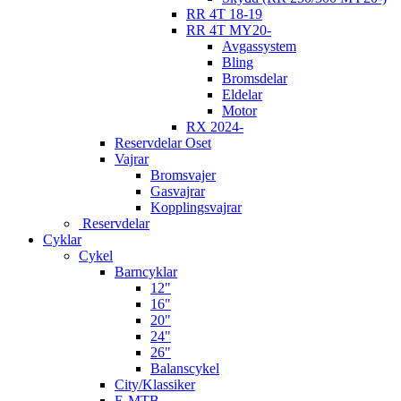
RR 4T 18-19
RR 4T MY20-
Avgassystem
Bling
Bromsdelar
Eldelar
Motor
RX 2024-
Reservdelar Oset
Vajrar
Bromsvajer
Gasvajrar
Kopplingsvajrar
Reservdelar
Cyklar
Cykel
Barncyklar
12"
16"
20"
24"
26"
Balanscykel
City/Klassiker
E-MTB