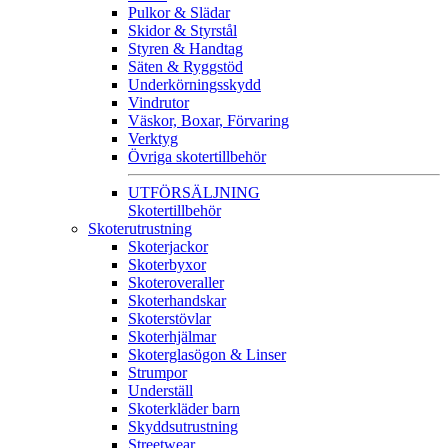
Pulkor & Slädar
Skidor & Styrstål
Styren & Handtag
Säten & Ryggstöd
Underkörningsskydd
Vindrutor
Väskor, Boxar, Förvaring
Verktyg
Övriga skotertillbehör
UTFÖRSÄLJNING
Skotertillbehör
Skoterutrustning
Skoterjackor
Skoterbyxor
Skoteroveraller
Skoterhandskar
Skoterstövlar
Skoterhjälmar
Skoterglasögon & Linser
Strumpor
Underställ
Skoterkläder barn
Skyddsutrustning
Streetwear