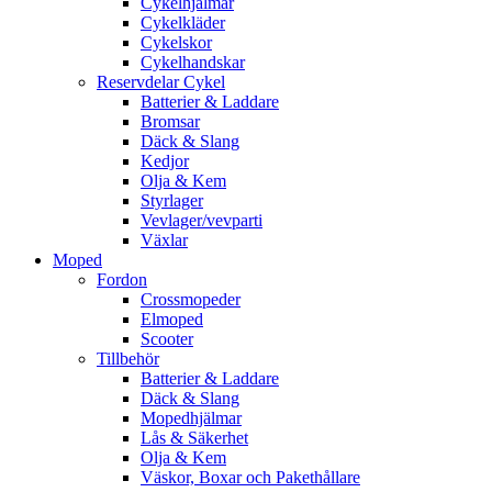
Cykelhjälmar
Cykelkläder
Cykelskor
Cykelhandskar
Reservdelar Cykel
Batterier & Laddare
Bromsar
Däck & Slang
Kedjor
Olja & Kem
Styrlager
Vevlager/vevparti
Växlar
Moped
Fordon
Crossmopeder
Elmoped
Scooter
Tillbehör
Batterier & Laddare
Däck & Slang
Mopedhjälmar
Lås & Säkerhet
Olja & Kem
Väskor, Boxar och Pakethållare