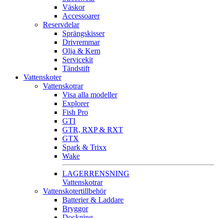
Väskor
Accessoarer
Reservdelar
Sprängskisser
Drivremmar
Olja & Kem
Servicekit
Tändstift
Vattenskoter
Vattenskotrar
Visa alla modeller
Explorer
Fish Pro
GTI
GTR, RXP & RXT
GTX
Spark & Trixx
Wake
LAGERRENSNING
Vattenskotrar
Vattenskotertillbehör
Batterier & Laddare
Bryggor
Dockning