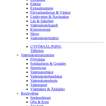
Eldelar
Extrautrustning
Förvaringsboxar & Väskor
Ljudsystem & Navigation
Lås & Säkerhet
Vattenskoterkapell
Körergonomi
Skrov
Vattenskotertrailers
UTFÖRSÄLJNING
Tillbehör
Vattenskoterutrustning
Flytvästar
Solglasögon & Goggles
Streetwear
Vattensportskor
Vattenskoterhandskar
Vattenskotershorts
Vattensport
Våtdräkter & Åkkläder
Reservdelar
Sprängskisser
Olja & Kem