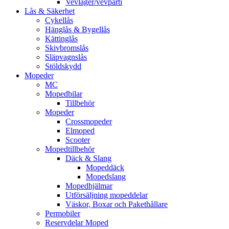
Vevlager/vevparti
Lås & Säkerhet
Cykellås
Hänglås & Bygellås
Kättinglås
Skivbromslås
Släpvagnslås
Stöldskydd
Mopeder
MC
Mopedbilar
Tillbehör
Mopeder
Crossmopeder
Elmoped
Scooter
Mopedtillbehör
Däck & Slang
Mopeddäck
Mopedslang
Mopedhjälmar
Utförsäljning mopeddelar
Väskor, Boxar och Pakethållare
Permobiler
Reservdelar Moped