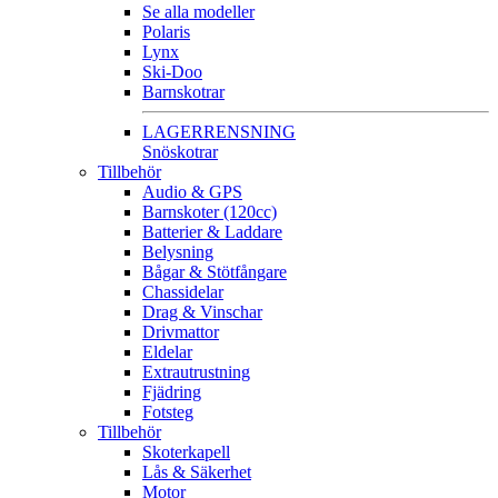
Se alla modeller
Polaris
Lynx
Ski-Doo
Barnskotrar
LAGERRENSNING
Snöskotrar
Tillbehör
Audio & GPS
Barnskoter (120cc)
Batterier & Laddare
Belysning
Bågar & Stötfångare
Chassidelar
Drag & Vinschar
Drivmattor
Eldelar
Extrautrustning
Fjädring
Fotsteg
Tillbehör
Skoterkapell
Lås & Säkerhet
Motor