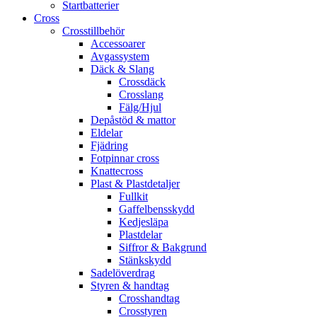
Startbatterier
Cross
Crosstillbehör
Accessoarer
Avgassystem
Däck & Slang
Crossdäck
Crosslang
Fälg/Hjul
Depåstöd & mattor
Eldelar
Fjädring
Fotpinnar cross
Knattecross
Plast & Plastdetaljer
Fullkit
Gaffelbensskydd
Kedjesläpa
Plastdelar
Siffror & Bakgrund
Stänkskydd
Sadelöverdrag
Styren & handtag
Crosshandtag
Crosstyren