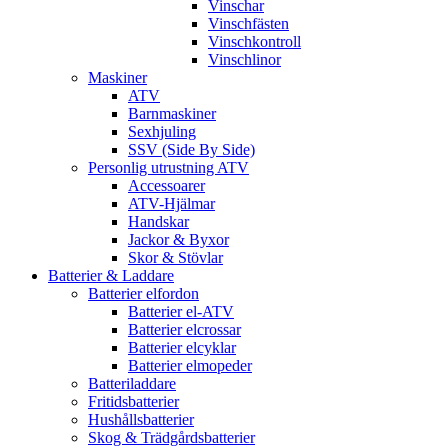
Vinschar
Vinschfästen
Vinschkontroll
Vinschlinor
Maskiner
ATV
Barnmaskiner
Sexhjuling
SSV (Side By Side)
Personlig utrustning ATV
Accessoarer
ATV-Hjälmar
Handskar
Jackor & Byxor
Skor & Stövlar
Batterier & Laddare
Batterier elfordon
Batterier el-ATV
Batterier elcrossar
Batterier elcyklar
Batterier elmopeder
Batteriladdare
Fritidsbatterier
Hushållsbatterier
Skog & Trädgårdsbatterier