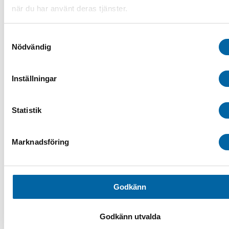
Flishugg
när du har använt deras tjänster.
Lastramper
Sandspridare
Spårdragare
Samtyckesval
Audio & GPS
Nödvändig
Bågar & Förstärkningar
Bandsatser
Belysning
Däck & Fälg
Inställningar
ATV-däck
ATV-Fälgar
Hjulset ATV
Statistik
Tillbehör ATV däck & fälg
Drivaxlar & Drivknutar
Drivremmar
Eldelar
Marknadsföring
Fjädring & Chassi
Förvaring i SSV
Förvaringsboxar & Väskor
Fotpinnar & Fotstöd
Kapell ATV/SSV
Godkänn
Luftintag
Motor
Plogblad & Fästen
Godkänn utvalda
Övriga vintertillbehör