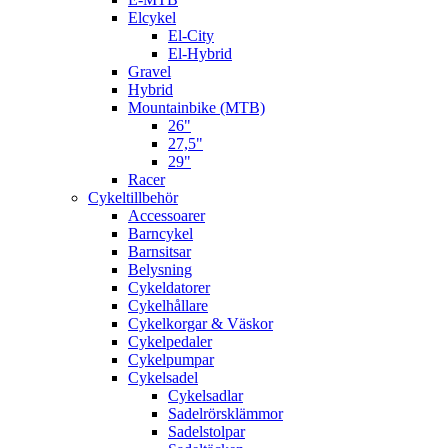
Elcykel
El-City
El-Hybrid
Gravel
Hybrid
Mountainbike (MTB)
26"
27,5"
29"
Racer
Cykeltillbehör
Accessoarer
Barncykel
Barnsitsar
Belysning
Cykeldatorer
Cykelhållare
Cykelkorgar & Väskor
Cykelpedaler
Cykelpumpar
Cykelsadel
Cykelsadlar
Sadelrörsklämmor
Sadelstolpar