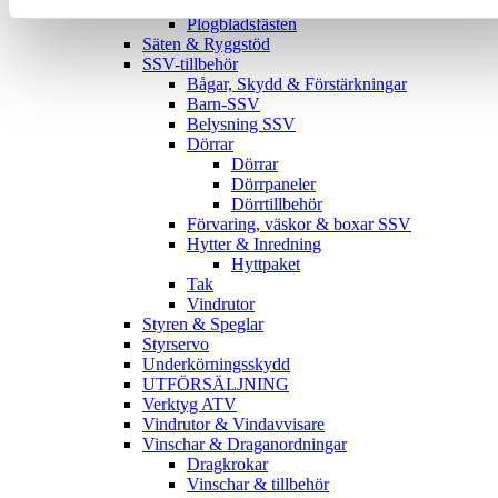
Plogblad
Plogbladsfästen
Säten & Ryggstöd
SSV-tillbehör
Bågar, Skydd & Förstärkningar
Barn-SSV
Belysning SSV
Dörrar
Dörrar
Dörrpaneler
Dörrtillbehör
Förvaring, väskor & boxar SSV
Hytter & Inredning
Hyttpaket
Tak
Vindrutor
Styren & Speglar
Styrservo
Underkörningsskydd
UTFÖRSÄLJNING
Verktyg ATV
Vindrutor & Vindavvisare
Vinschar & Draganordningar
Dragkrokar
Vinschar & tillbehör