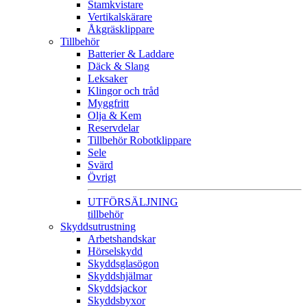
Stamkvistare
Vertikalskärare
Åkgräsklippare
Tillbehör
Batterier & Laddare
Däck & Slang
Leksaker
Klingor och tråd
Myggfritt
Olja & Kem
Reservdelar
Tillbehör Robotklippare
Sele
Svärd
Övrigt
UTFÖRSÄLJNING
tillbehör
Skyddsutrustning
Arbetshandskar
Hörselskydd
Skyddsglasögon
Skyddshjälmar
Skyddsjackor
Skyddsbyxor