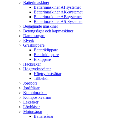
Batterimaskiner
Batterimaskiner AI-systemet
Batterimaskiner AK-systemet
Batterimaskiner AP-systemet
Batterimaskiner AS-Systemet
Begagnade maskiner
Betongsågar och kapmaskiner
Dammsugare
Elverk
Gräsklippare
Batteriklippare
Bensinklippare
Elklippare
Häcksaxar
Högtryckstvättar
Högtryckstvättar
Tillbehör
Jordborr
Jordfräsar
Kombimaskin
Kompostkvarnar
Leksaker
Lövblåsar
Motorsågar
Batterisågar