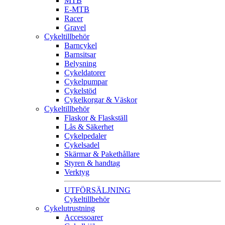
MTB
E-MTB
Racer
Gravel
Cykeltillbehör
Barncykel
Barnsitsar
Belysning
Cykeldatorer
Cykelpumpar
Cykelstöd
Cykelkorgar & Väskor
Cykeltillbehör
Flaskor & Flaskställ
Lås & Säkerhet
Cykelpedaler
Cykelsadel
Skärmar & Pakethållare
Styren & handtag
Verktyg
UTFÖRSÄLJNING
Cykeltillbehör
Cykelutrustning
Accessoarer