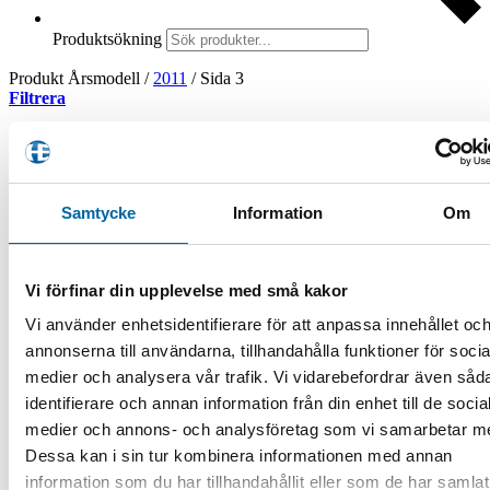
Produktsökning
Produkt Årsmodell
/
2011
/
Sida 3
Filtrera
Visar 61–90 av 122 resultat
Sortera efter senaste
Filtrera produkter
Samtycke
Information
Om
Vi förfinar din upplevelse med små kakor
Vi använder enhetsidentifierare för att anpassa innehållet oc
Produktkategorier
annonserna till användarna, tillhandahålla funktioner för socia
ATV
medier och analysera vår trafik. Vi vidarebefordrar även såd
ATV-Tillbehör
identifierare och annan information från din enhet till de socia
ATV-Redskap
medier och annons- och analysföretag som vi samarbetar m
ATV-Klippare
ATV-vagnar
Dessa kan i sin tur kombinera informationen med annan
Delar/Tillbehör
information som du har tillhandahållit eller som de har samlat