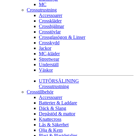
MC
Crossutrustning
Accessoarer
Crosskläder
Crosshjälmar
Crosstövlar
Crossglasögon & Linser
Crosskydd
Jackor
MC-kläder
Streetwear
Underställ
Väskor
UTFÖRSÄLJNING
Crossutrustning
Crosstillbehör
Accessoarer
Batterier & Laddare
Däck & Slang
Depåstöd & mattor
Knattecross
Lås & Säkerhet
Olja & Kem
Plast & Plastdetaljer