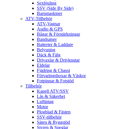
Sexhjuling
SSV (Side By Side)
Barnmaskiner
ATV-Tillbehör
ATV-Vagnar
Audio & GPS
Bågar & Förstärkningar
Bandsatser
Batterier & Laddare
Belysning
Däck & Fälg
Drivaxlar & Drivknutar
Eldelar
Fjädring & Chassi
Förvaringsboxar & Väskor
Fotpinnar & Fotstöd
Tillbehör
Kapell ATV/SSV
Lås & Säkerhet
Luftintag
Motor
Plogblad & Fästen
SSV-tillbehör
Säten & Ryggstöd
Styren & Speglar