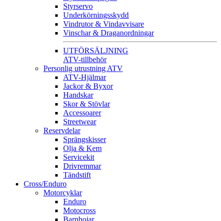
Styrservo
Underkörningsskydd
Vindrutor & Vindavvisare
Vinschar & Draganordningar
UTFÖRSÄLJNING
ATV-tillbehör
Personlig utrustning ATV
ATV-Hjälmar
Jackor & Byxor
Handskar
Skor & Stövlar
Accessoarer
Streetwear
Reservdelar
Sprängskisser
Olja & Kem
Servicekit
Drivremmar
Tändstift
Cross/Enduro
Motorcyklar
Enduro
Motocross
Barnhojar