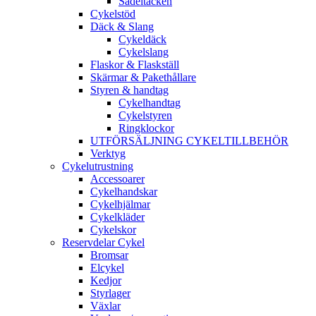
Sadeltäcken
Cykelstöd
Däck & Slang
Cykeldäck
Cykelslang
Flaskor & Flaskställ
Skärmar & Pakethållare
Styren & handtag
Cykelhandtag
Cykelstyren
Ringklockor
UTFÖRSÄLJNING CYKELTILLBEHÖR
Verktyg
Cykelutrustning
Accessoarer
Cykelhandskar
Cykelhjälmar
Cykelkläder
Cykelskor
Reservdelar Cykel
Bromsar
Elcykel
Kedjor
Styrlager
Växlar