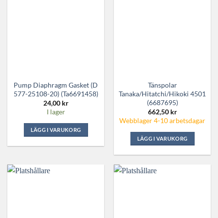
Pump Diaphragm Gasket (d
Tänspolar
577-25108-20) (Ta6691458)
Tanaka/Hitatchi/Hikoki 4501
(6687695)
24,00
kr
662,50
kr
I lager
Webblager 4-10 arbetsdagar
LÄGG I VARUKORG
LÄGG I VARUKORG