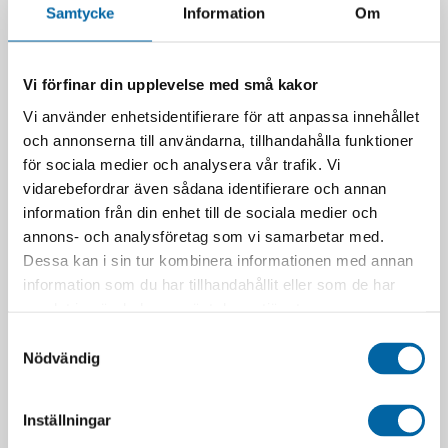
75,00
kr
Webblager 4-10 arbetsdagar
Samtycke
Information
Om
I lager
LÄGG I VARUKORG
LÄGG I VARUKORG
Vi förfinar din upplevelse med små kakor
Vi använder enhetsidentifierare för att anpassa innehållet
och annonserna till användarna, tillhandahålla funktioner
för sociala medier och analysera vår trafik. Vi
vidarebefordrar även sådana identifierare och annan
information från din enhet till de sociala medier och
annons- och analysföretag som vi samarbetar med.
Dessa kan i sin tur kombinera informationen med annan
information som du har tillhandahållit eller som de har
samlat in när du har använt deras tjänster.
Samtyckesval
CLUTCH SPRING (OLD 342-
CHAIN TENSION BOLT
Nödvändig
04063-21) (6689426)
ASSY (6687067)
50,00
kr
44,00
kr
Webblager 4-10 arbetsdagar
Webblager 4-10 arbetsdagar
Inställningar
LÄGG I VARUKORG
LÄGG I VARUKORG