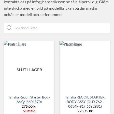
kontakta oss på info@hanseriksson.se så hjälper vi dig. Glöm
inte skicka med en bild på modellbrickan på din maskin
och/eller modell och serienummer.
Produktsökning
SLUT I LAGER
Tanaka Recoil Starter Body
Tanaka RECOIL STARTER
Ass’y (6601570)
BODY ASSY (OLD 762-
0634F-91) (6692981)
275,00
kr
293,75
kr
Slutsåld