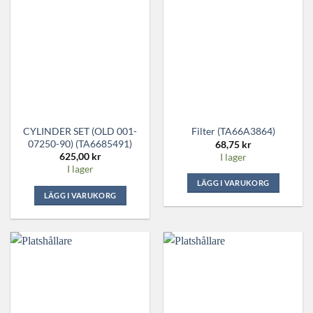
CYLINDER SET (OLD 001-
Filter (TA66A3864)
07250-90) (TA6685491)
68,75
kr
625,00
kr
I lager
I lager
LÄGG I VARUKORG
LÄGG I VARUKORG