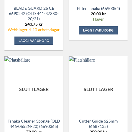
BLADE GUARD 26 CE
Filter Tanaka (6690354)
6690242 (OLD 441-37380-
20,00
kr
20/21)
I lager
243,75
kr
Webblager 4-10 arbetsdagar
LÄGG I VARUKORG
LÄGG I VARUKORG
SLUT I LAGER
SLUT I LAGER
Tanaka Cleaner Sponge (OLD
Cutter Guide 625mm
446-0652N-20) (6690365)
(6687135)
79,00
kr
350,00
kr