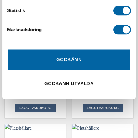
Statistik
Marknadsföring
SLUT I LAGER
GODKÄNN
Trimmerhuvud TAP&GO
CLUTCH HOUSING
GODKÄNN UTVALDA
109MM <33CC M8
COMP.7T 0.325″ (6689009)
350,00
kr
431,25
kr
Slutsåld
Webblager 4-10 arbetsdagar
LÄGG I VARUKORG
LÄGG I VARUKORG