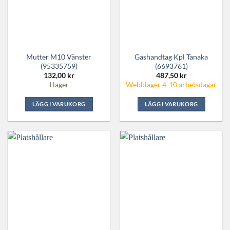
Mutter M10 Vänster
Gashandtag Kpl Tanaka
(95335759)
(6693761)
132,00
kr
487,50
kr
I lager
Webblager 4-10 arbetsdagar
LÄGG I VARUKORG
LÄGG I VARUKORG