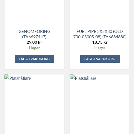
GENOMFÖRING
FUEL PIPE 3X5X80 (OLD
(TA6697447)
700-03005-08) (TA6684880)
29,00
kr
18,75
kr
I lager
I lager
LÄGG I VARUKORG
LÄGG I VARUKORG