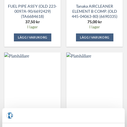
FUEL PIPE ASS’Y (OLD 223-
Tanaka AIRCLEANER
0097A-90/6692429)
ELEMENT B COMP. (OLD
(TA6684618)
445-04063-80) (6690335)
37,50
kr
75,00
kr
I lager
I lager
LÄGG I VARUKORG
LÄGG I VARUKORG
Tanaka Aircleaner Element A
Tanaka Front Damper (old
Comp. (old 444-04063-80)
232-3252K-20) (6688241)
(6690325)
37,50
kr