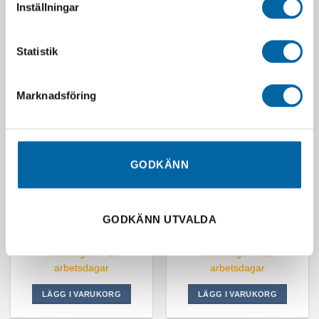
LÄGG I VARUKORG
Inställningar
LÄGG I VARUKORG
Statistik
Marknadsföring
GODKÄNN
Polaris Off-Road Tool Kit By
Heavy Duty Grease Gun Kit
GODKÄNN UTVALDA
CruzTOOLS
(3 Oz – 14 Oz)
5 528,36
kr
696,64
kr
Webblager 4-10
Webblager 4-10
arbetsdagar
arbetsdagar
LÄGG I VARUKORG
LÄGG I VARUKORG