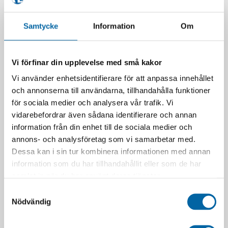
(38110137 / 08-0766)
220,53
kr
373,40
kr
Webblager 4-10
I lager
Samtycke
Information
Om
arbetsdagar
LÄGG I VARUKORG
LÄGG I VARUKORG
Vi förfinar din upplevelse med små kakor
Vi använder enhetsidentifierare för att anpassa innehållet
och annonserna till användarna, tillhandahålla funktioner
för sociala medier och analysera vår trafik. Vi
vidarebefordrar även sådana identifierare och annan
information från din enhet till de sociala medier och
annons- och analysföretag som vi samarbetar med.
Dessa kan i sin tur kombinera informationen med annan
information som du har tillhandahållit eller som de har
samlat in när du har använt deras tjänster.
Belt Change Tool Kit
Iron Baltic Drive Clutch
Samtyckesval
(2830611)
Puller Tool (CFMOTO)
Nödvändig
3 400,00
kr
695,00
kr
Webblager 4-10
I lager
arbetsdagar