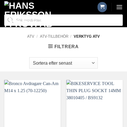
Skip
to
Produktsökning
content
ATV
/
ATV-TILLBEHÖR
/
VERKTYG ATV
FILTRERA