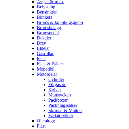
Avgasrör m.m.
Belysning
Bensinkran
Blinkers
Broms & kopplingsgrepp
Bromsbelägg
Bromspedal
Dekaler
Drev
Eldelar
Gasrullar
Kick
Kick & Fjäder
Mopedbil
Motordelar
Cylinder
Förgasare
Kolvar
Munstycken
Packboxar
Packningssatser
Skruvar & Muttrar
Variatorvikter
Oljeplugg
Plast