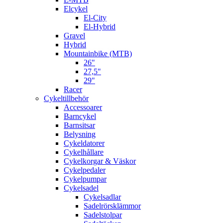
Elcykel
El-City
El-Hybrid
Gravel
Hybrid
Mountainbike (MTB)
26"
27,5"
29"
Racer
Cykeltillbehör
Accessoarer
Barncykel
Barnsitsar
Belysning
Cykeldatorer
Cykelhållare
Cykelkorgar & Väskor
Cykelpedaler
Cykelpumpar
Cykelsadel
Cykelsadlar
Sadelrörsklämmor
Sadelstolpar