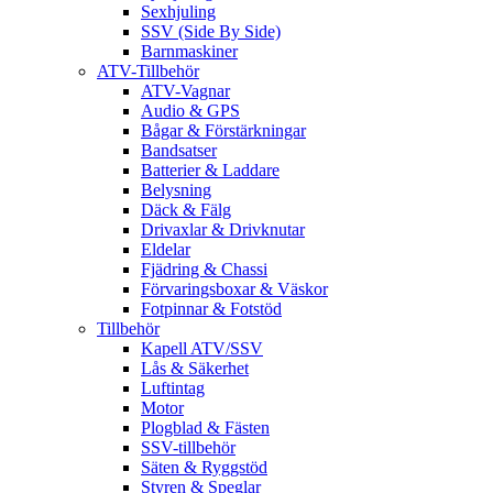
Sexhjuling
SSV (Side By Side)
Barnmaskiner
ATV-Tillbehör
ATV-Vagnar
Audio & GPS
Bågar & Förstärkningar
Bandsatser
Batterier & Laddare
Belysning
Däck & Fälg
Drivaxlar & Drivknutar
Eldelar
Fjädring & Chassi
Förvaringsboxar & Väskor
Fotpinnar & Fotstöd
Tillbehör
Kapell ATV/SSV
Lås & Säkerhet
Luftintag
Motor
Plogblad & Fästen
SSV-tillbehör
Säten & Ryggstöd
Styren & Speglar