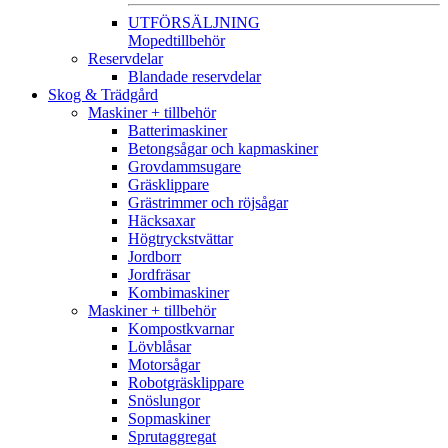
UTFÖRSÄLJNING
Mopedtillbehör
Reservdelar
Blandade reservdelar
Skog & Trädgård
Maskiner + tillbehör
Batterimaskiner
Betongsågar och kapmaskiner
Grovdammsugare
Gräsklippare
Grästrimmer och röjsågar
Häcksaxar
Högtryckstvättar
Jordborr
Jordfräsar
Kombimaskiner
Maskiner + tillbehör
Kompostkvarnar
Lövblåsar
Motorsågar
Robotgräsklippare
Snöslungor
Sopmaskiner
Sprutaggregat