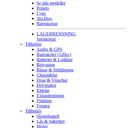
Se alla modeller
Polaris
Lynx
Ski-Doo
Barnskotrar
LAGERRENSNING
Snöskotrar
Tillbehör
Audio & GPS
Barnskoter (120cc)
Batterier & Laddare
Belysning
Bågar & Stötfångare
Chassidelar
Drag & Vinschar
Drivmattor
Eldelar
Extrautrustning
Fjädring
Fotsteg
Tillbehör
Skoterkapell
Lås & Säkerhet
Motor