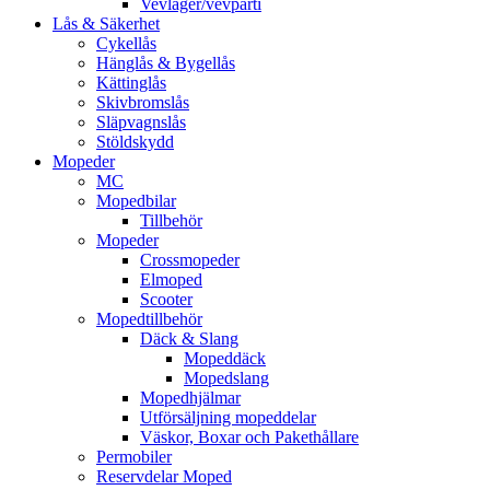
Vevlager/vevparti
Lås & Säkerhet
Cykellås
Hänglås & Bygellås
Kättinglås
Skivbromslås
Släpvagnslås
Stöldskydd
Mopeder
MC
Mopedbilar
Tillbehör
Mopeder
Crossmopeder
Elmoped
Scooter
Mopedtillbehör
Däck & Slang
Mopeddäck
Mopedslang
Mopedhjälmar
Utförsäljning mopeddelar
Väskor, Boxar och Pakethållare
Permobiler
Reservdelar Moped