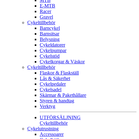
MTB
E-MTB
Racer
Gravel
Cykeltillbehör
Barncykel
Barnsitsar
Belysning
Cykeldatorer
Cykelpumpar
Cykelstöd
Cykelkorgar & Väskor
Cykeltillbehör
Flaskor & Flaskställ
Lås & Säkerhet
Cykelpedaler
Cykelsadel
Skärmar & Pakethållare
Styren & handtag
Verktyg
UTFÖRSÄLJNING
Cykeltillbehör
Cykelutrustning
Accessoarer