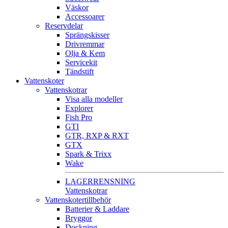
Väskor
Accessoarer
Reservdelar
Sprängskisser
Drivremmar
Olja & Kem
Servicekit
Tändstift
Vattenskoter
Vattenskotrar
Visa alla modeller
Explorer
Fish Pro
GTI
GTR, RXP & RXT
GTX
Spark & Trixx
Wake
LAGERRENSNING
Vattenskotrar
Vattenskotertillbehör
Batterier & Laddare
Bryggor
Dockning