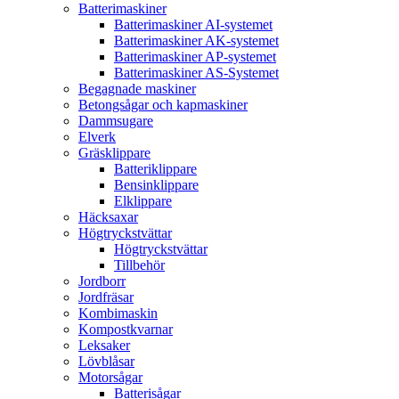
Batterimaskiner
Batterimaskiner AI-systemet
Batterimaskiner AK-systemet
Batterimaskiner AP-systemet
Batterimaskiner AS-Systemet
Begagnade maskiner
Betongsågar och kapmaskiner
Dammsugare
Elverk
Gräsklippare
Batteriklippare
Bensinklippare
Elklippare
Häcksaxar
Högtryckstvättar
Högtryckstvättar
Tillbehör
Jordborr
Jordfräsar
Kombimaskin
Kompostkvarnar
Leksaker
Lövblåsar
Motorsågar
Batterisågar