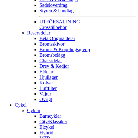
Sadelöverdrag
Styren & handtag
UTFÖRSÄLJNING
Crosstillbehör
Reservdelar
Beta Originaldelar
Bromsskivor
Broms & Kopplingsgrepp
Bromsbelägg
Chassidelar
Drev & Kedjor
Eldelar
Hjullager
Kolvar
Luftfilter
Vajrar
Övrigt
Cykel
Cyklar
Barncyklar
City/Klassiker
Elcykel
Hybrid