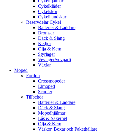
Cykelhjälmar
Cykelkläder
Cykelskor
Cykelhandskar
Reservdelar Cykel
Batterier & Laddare
Bromsar
Däck & Slang
Kedjor
Olja & Kem
Styrlager
Vevlager/vevparti
Växlar
Moped
Fordon
Crossmopeder
Elmoped
Scooter
Tillbehör
Batterier & Laddare
Däck & Slang
Mopedhjälmar
Lås & Säkerhet
Olja & Kem
Väskor, Boxar och Pakethållare