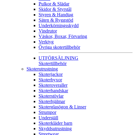
Pulkor & Slädar
Skidor & Styrstål
Styren & Handtag
Säten & Ryggstöd
Underkörningsskydd
Vindrutor
Väskor, Boxar, Förvaring
Verktyg
Övriga skotertillbehör
UTFÖRSÄLJNING
Skotertillbehör
Skoterutrustning
Skoterjackor
Skoterbyxor
Skoteroveraller
Skoterhandskar
Skoterstövlar
Skoterhjälmar
Skoterglasögon & Linser
Strumpor
Underställ
Skoterkläder barn
Skyddsutrustning
Streetwear