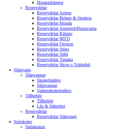
Huggarkängor
Reservdelar
Reservdelar Ariens
Reservdelar Briggs & Stratton
Reservdelar Honda
Reservdelar Jonsered/Husqvarna
Reservdelar Klippo
Reservdelar MTD
Reservdelar Oregon
Reservdelar Stiga
Reservdelar Stihl
Reservdelar Tanaka
Reservdelar Skog o Trädgård
Släpvagn
Släpvagnar
Skotertrailers
Släpvagnar
Vattenskotertrailers
Tillbehör
Tillbehör
Lås & Säkerhet
Reservdelar
Reservdelar Släpvagn
Snöskoter
Snöskotrar