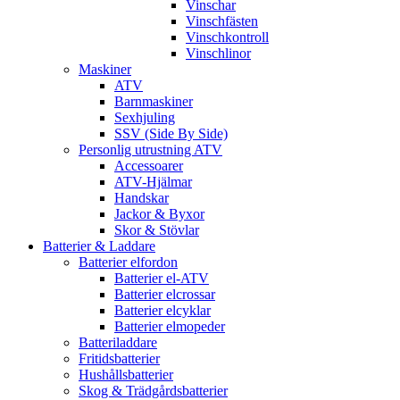
Vinschar
Vinschfästen
Vinschkontroll
Vinschlinor
Maskiner
ATV
Barnmaskiner
Sexhjuling
SSV (Side By Side)
Personlig utrustning ATV
Accessoarer
ATV-Hjälmar
Handskar
Jackor & Byxor
Skor & Stövlar
Batterier & Laddare
Batterier elfordon
Batterier el-ATV
Batterier elcrossar
Batterier elcyklar
Batterier elmopeder
Batteriladdare
Fritidsbatterier
Hushållsbatterier
Skog & Trädgårdsbatterier