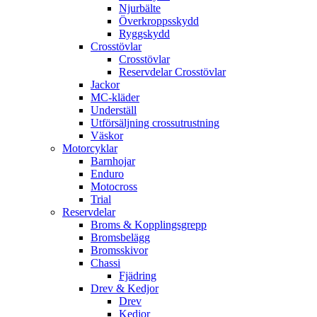
Njurbälte
Överkroppsskydd
Ryggskydd
Crosstövlar
Crosstövlar
Reservdelar Crosstövlar
Jackor
MC-kläder
Underställ
Utförsäljning crossutrustning
Väskor
Motorcyklar
Barnhojar
Enduro
Motocross
Trial
Reservdelar
Broms & Kopplingsgrepp
Bromsbelägg
Bromsskivor
Chassi
Fjädring
Drev & Kedjor
Drev
Kedjor