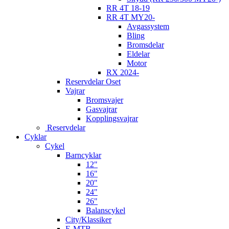
RR 4T 18-19
RR 4T MY20-
Avgassystem
Bling
Bromsdelar
Eldelar
Motor
RX 2024-
Reservdelar Oset
Vajrar
Bromsvajer
Gasvajrar
Kopplingsvajrar
Reservdelar
Cyklar
Cykel
Barncyklar
12"
16"
20"
24"
26"
Balanscykel
City/Klassiker
E-MTB