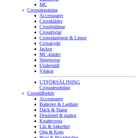
MC
Crossutrustning
Accessoarer
Crosskläder
Crosshjälmar
Crosstövlar
Crossglasögon & Linser
Crosskydd
Jackor
MC-kläder
Streetwear
Underställ
Väskor
UTFÖRSÄLJNING
Crossutrustning
Crosstillbehör
Accessoarer
Batterier & Laddare
Däck & Slang
Depåstöd & mattor
Knattecross
Lås & Säkerhet
Olja & Kem
Plast & Plastdetaljer