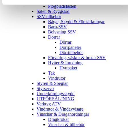
Plogblad
Plogbladsfästen
Säten & Ryggstöd
SSV-tillbehör
Bågar, Skydd & Förstärkningar
Barn-SSV
Belysning SSV
Dörrar
Dörrar
Dörrpaneler
Dörrtillbehör
Förvaring, väskor & boxar SSV
Hytter & Inredning
Hyttpaket
Tak
Vindrutor
Styren & Speglar
Styrservo
Underkörningsskydd
UTFÖRSÄLJNING
Verktyg ATV
Vindrutor & Vindavvisare
Vinschar & Draganordningar
Dragkrokar
Vinschar & tillbehör