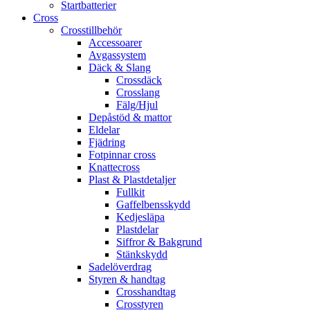
Startbatterier
Cross
Crosstillbehör
Accessoarer
Avgassystem
Däck & Slang
Crossdäck
Crosslang
Fälg/Hjul
Depåstöd & mattor
Eldelar
Fjädring
Fotpinnar cross
Knattecross
Plast & Plastdetaljer
Fullkit
Gaffelbensskydd
Kedjesläpa
Plastdelar
Siffror & Bakgrund
Stänkskydd
Sadelöverdrag
Styren & handtag
Crosshandtag
Crosstyren