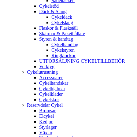
Sadeltäcken
Cykelstöd
Däck & Slang
Cykeldäck
Cykelslang
Flaskor & Flaskställ
Skärmar & Pakethållare
Styren & handtag
Cykelhandtag
Cykelstyren
Ringklockor
UTFÖRSÄLJNING CYKELTILLBEHÖR
Verktyg
Cykelutrustning
Accessoarer
Cykelhandskar
Cykelhjälmar
Cykelkläder
Cykelskor
Reservdelar Cykel
Bromsar
Elcykel
Kedjor
Styrlager
Växlar