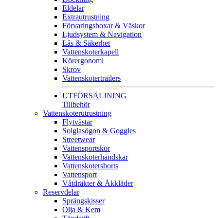
Eldelar
Extrautrustning
Förvaringsboxar & Väskor
Ljudsystem & Navigation
Lås & Säkerhet
Vattenskoterkapell
Körergonomi
Skrov
Vattenskotertrailers
UTFÖRSÄLJNING
Tillbehör
Vattenskoterutrustning
Flytvästar
Solglasögon & Goggles
Streetwear
Vattensportskor
Vattenskoterhandskar
Vattenskotershorts
Vattensport
Våtdräkter & Åkkläder
Reservdelar
Sprängskisser
Olja & Kem