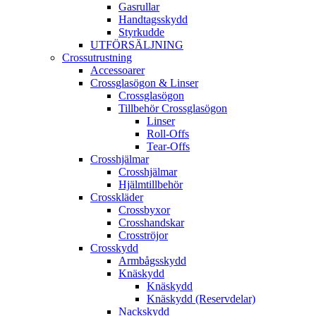
Gasrullar
Handtagsskydd
Styrkudde
UTFÖRSÄLJNING
Crossutrustning
Accessoarer
Crossglasögon & Linser
Crossglasögon
Tillbehör Crossglasögon
Linser
Roll-Offs
Tear-Offs
Crosshjälmar
Crosshjälmar
Hjälmtillbehör
Crosskläder
Crossbyxor
Crosshandskar
Crosströjor
Crosskydd
Armbågsskydd
Knäskydd
Knäskydd
Knäskydd (Reservdelar)
Nackskydd