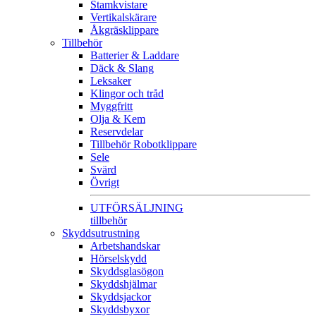
Stamkvistare
Vertikalskärare
Åkgräsklippare
Tillbehör
Batterier & Laddare
Däck & Slang
Leksaker
Klingor och tråd
Myggfritt
Olja & Kem
Reservdelar
Tillbehör Robotklippare
Sele
Svärd
Övrigt
UTFÖRSÄLJNING
tillbehör
Skyddsutrustning
Arbetshandskar
Hörselskydd
Skyddsglasögon
Skyddshjälmar
Skyddsjackor
Skyddsbyxor