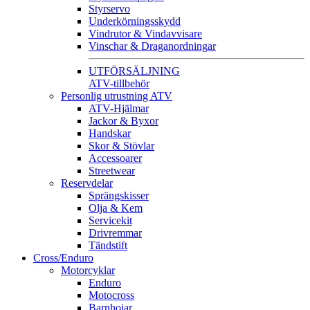
Styrservo
Underkörningsskydd
Vindrutor & Vindavvisare
Vinschar & Draganordningar
UTFÖRSÄLJNING
ATV-tillbehör
Personlig utrustning ATV
ATV-Hjälmar
Jackor & Byxor
Handskar
Skor & Stövlar
Accessoarer
Streetwear
Reservdelar
Sprängskisser
Olja & Kem
Servicekit
Drivremmar
Tändstift
Cross/Enduro
Motorcyklar
Enduro
Motocross
Barnhojar