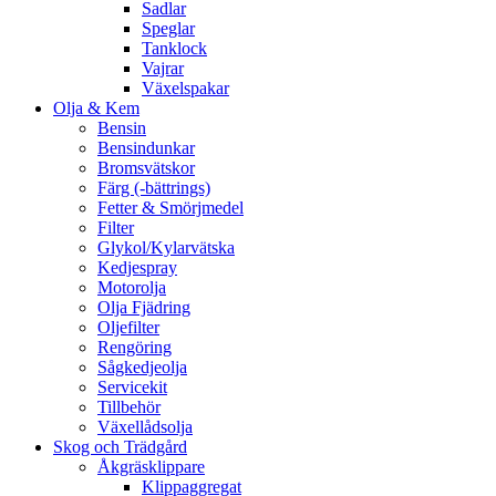
Sadlar
Speglar
Tanklock
Vajrar
Växelspakar
Olja & Kem
Bensin
Bensindunkar
Bromsvätskor
Färg (-bättrings)
Fetter & Smörjmedel
Filter
Glykol/Kylarvätska
Kedjespray
Motorolja
Olja Fjädring
Oljefilter
Rengöring
Sågkedjeolja
Servicekit
Tillbehör
Växellådsolja
Skog och Trädgård
Åkgräsklippare
Klippaggregat