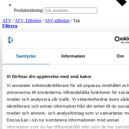
Produktsökning
ATV
/
ATV-Tillbehör
/
SSV-tillbehör
/
Tak
Filtrera
Visar 1–30 av 103 resultat
Sortera efter senaste
Filtrera produkter
Samtycke
Information
Om
Vi förfinar din upplevelse med små kakor
Vi använder enhetsidentifierare för att anpassa innehållet oc
Produktkategorier
annonserna till användarna, tillhandahålla funktioner för socia
ATV
medier och analysera vår trafik. Vi vidarebefordrar även såd
ATV-Tillbehör
identifierare och annan information från din enhet till de socia
ATV-Redskap
medier och annons- och analysföretag som vi samarbetar m
ATV-Klippare
ATV-vagnar
Dessa kan i sin tur kombinera informationen med annan
Delar/Tillbehör
information som du har tillhandahållit eller som de har samlat