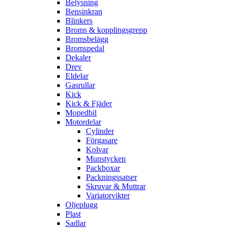
Belysning
Bensinkran
Blinkers
Broms & kopplingsgrepp
Bromsbelägg
Bromspedal
Dekaler
Drev
Eldelar
Gasrullar
Kick
Kick & Fjäder
Mopedbil
Motordelar
Cylinder
Förgasare
Kolvar
Munstycken
Packboxar
Packningssatser
Skruvar & Muttrar
Variatorvikter
Oljeplugg
Plast
Sadlar