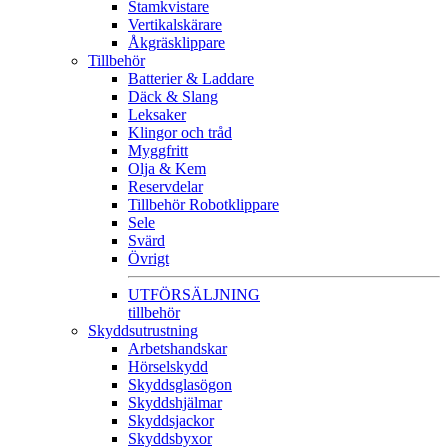
Stamkvistare
Vertikalskärare
Åkgräsklippare
Tillbehör
Batterier & Laddare
Däck & Slang
Leksaker
Klingor och tråd
Myggfritt
Olja & Kem
Reservdelar
Tillbehör Robotklippare
Sele
Svärd
Övrigt
UTFÖRSÄLJNING
tillbehör
Skyddsutrustning
Arbetshandskar
Hörselskydd
Skyddsglasögon
Skyddshjälmar
Skyddsjackor
Skyddsbyxor