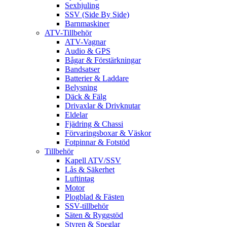
Sexhjuling
SSV (Side By Side)
Barnmaskiner
ATV-Tillbehör
ATV-Vagnar
Audio & GPS
Bågar & Förstärkningar
Bandsatser
Batterier & Laddare
Belysning
Däck & Fälg
Drivaxlar & Drivknutar
Eldelar
Fjädring & Chassi
Förvaringsboxar & Väskor
Fotpinnar & Fotstöd
Tillbehör
Kapell ATV/SSV
Lås & Säkerhet
Luftintag
Motor
Plogblad & Fästen
SSV-tillbehör
Säten & Ryggstöd
Styren & Speglar