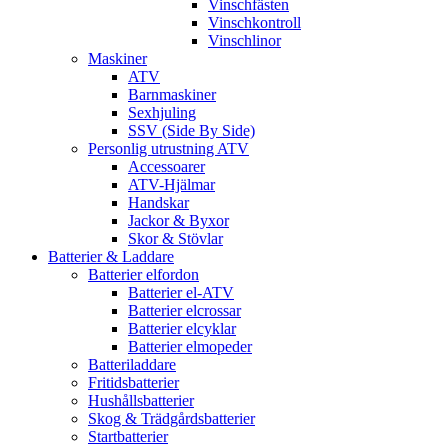
Vinschfästen
Vinschkontroll
Vinschlinor
Maskiner
ATV
Barnmaskiner
Sexhjuling
SSV (Side By Side)
Personlig utrustning ATV
Accessoarer
ATV-Hjälmar
Handskar
Jackor & Byxor
Skor & Stövlar
Batterier & Laddare
Batterier elfordon
Batterier el-ATV
Batterier elcrossar
Batterier elcyklar
Batterier elmopeder
Batteriladdare
Fritidsbatterier
Hushållsbatterier
Skog & Trädgårdsbatterier
Startbatterier