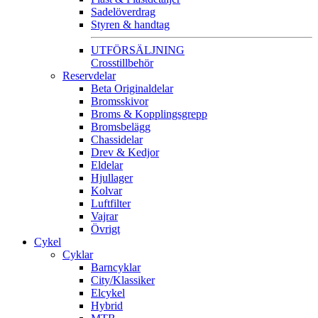
Sadelöverdrag
Styren & handtag
UTFÖRSÄLJNING
Crosstillbehör
Reservdelar
Beta Originaldelar
Bromsskivor
Broms & Kopplingsgrepp
Bromsbelägg
Chassidelar
Drev & Kedjor
Eldelar
Hjullager
Kolvar
Luftfilter
Vajrar
Övrigt
Cykel
Cyklar
Barncyklar
City/Klassiker
Elcykel
Hybrid