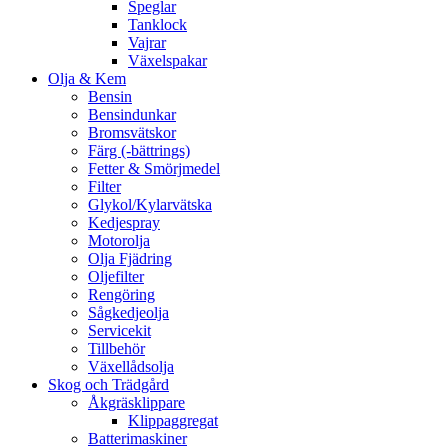
Speglar
Tanklock
Vajrar
Växelspakar
Olja & Kem
Bensin
Bensindunkar
Bromsvätskor
Färg (-bättrings)
Fetter & Smörjmedel
Filter
Glykol/Kylarvätska
Kedjespray
Motorolja
Olja Fjädring
Oljefilter
Rengöring
Sågkedjeolja
Servicekit
Tillbehör
Växellådsolja
Skog och Trädgård
Åkgräsklippare
Klippaggregat
Batterimaskiner