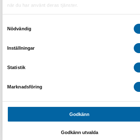
Lastramper
när du har använt deras tjänster.
Sandspridare
Spårdragare
Audio & GPS
Samtyckesval
Bågar & Förstärkningar
Bandsatser
Nödvändig
Belysning
Däck & Fälg
ATV-däck
Inställningar
ATV-Fälgar
Hjulset ATV
Tillbehör ATV däck & fälg
Statistik
Drivaxlar & Drivknutar
Drivremmar
Eldelar
Fjädring & Chassi
Marknadsföring
Förvaring i SSV
Förvaringsboxar & Väskor
Fotpinnar & Fotstöd
Kapell ATV/SSV
Luftintag
Godkänn
Motor
Plogblad & Fästen
Övriga vintertillbehör
Godkänn utvalda
Plogblad