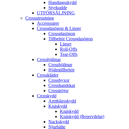
Handtagsskydd
Styrkudde
UTFÖRSÄLJNING
Crossutrustning
Accessoarer
Crossglasögon & Linser
Crossglasögon
Tillbehör Crossglasögon
Linser
Roll-Offs
Tear-Offs
Crosshjälmar
Crosshjälmar
Hjälmtillbehör
Crosskläder
Crossbyxor
Crosshandskar
Crosströjor
Crosskydd
Armbågsskydd
Knäskydd
Knäskydd
Knäskydd (Reservdelar)
Nackskydd
Njurbälte