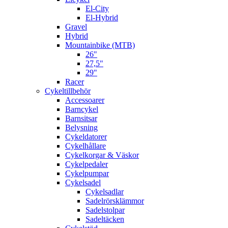
El-City
El-Hybrid
Gravel
Hybrid
Mountainbike (MTB)
26"
27,5"
29"
Racer
Cykeltillbehör
Accessoarer
Barncykel
Barnsitsar
Belysning
Cykeldatorer
Cykelhållare
Cykelkorgar & Väskor
Cykelpedaler
Cykelpumpar
Cykelsadel
Cykelsadlar
Sadelrörsklämmor
Sadelstolpar
Sadeltäcken