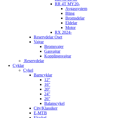
RR 4T MY20-
Avgassystem
Bling
Bromsdelar
Eldelar
Motor
RX 2024-
Reservdelar Oset
Vajrar
Bromsvajer
Gasvajrar
Kopplingsvajrar
Reservdelar
Cyklar
Cykel
Barncyklar
12"
16"
20"
24"
26"
Balanscykel
City/Klassiker
E-MTB
Elcykel