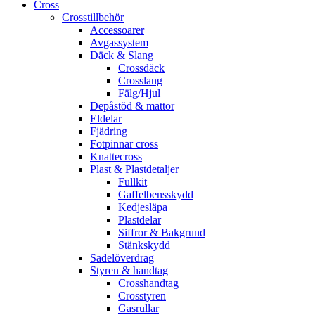
Cross
Crosstillbehör
Accessoarer
Avgassystem
Däck & Slang
Crossdäck
Crosslang
Fälg/Hjul
Depåstöd & mattor
Eldelar
Fjädring
Fotpinnar cross
Knattecross
Plast & Plastdetaljer
Fullkit
Gaffelbensskydd
Kedjesläpa
Plastdelar
Siffror & Bakgrund
Stänkskydd
Sadelöverdrag
Styren & handtag
Crosshandtag
Crosstyren
Gasrullar