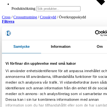
Produktsökning
Cross
/
Crossutrustning
/
Crosskydd
/
Överkroppsskydd
Filtrera
Visar alla 22 resultat
Sortera efter senaste
Filtrera produkter
Samtycke
Information
Om
Vi förfinar din upplevelse med små kakor
Produktkategorier
Vi använder enhetsidentifierare för att anpassa innehållet oc
annonserna till användarna, tillhandahålla funktioner för socia
ATV
ATV-Tillbehör
medier och analysera vår trafik. Vi vidarebefordrar även såd
ATV-Redskap
identifierare och annan information från din enhet till de socia
ATV-Klippare
medier och annons- och analysföretag som vi samarbetar m
ATV-vagnar
Delar/Tillbehör
Dessa kan i sin tur kombinera informationen med annan
Flishugg
information som du har tillhandahållit eller som de har samlat