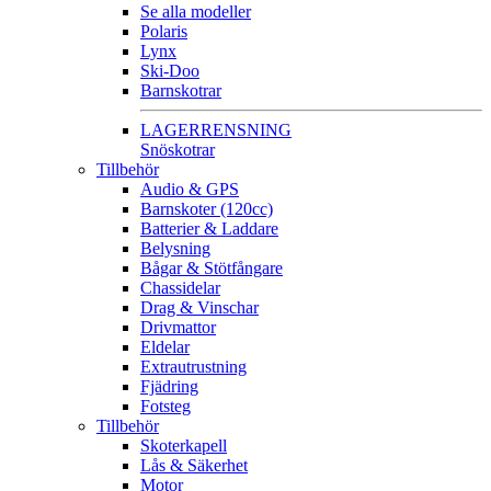
Se alla modeller
Polaris
Lynx
Ski-Doo
Barnskotrar
LAGERRENSNING
Snöskotrar
Tillbehör
Audio & GPS
Barnskoter (120cc)
Batterier & Laddare
Belysning
Bågar & Stötfångare
Chassidelar
Drag & Vinschar
Drivmattor
Eldelar
Extrautrustning
Fjädring
Fotsteg
Tillbehör
Skoterkapell
Lås & Säkerhet
Motor