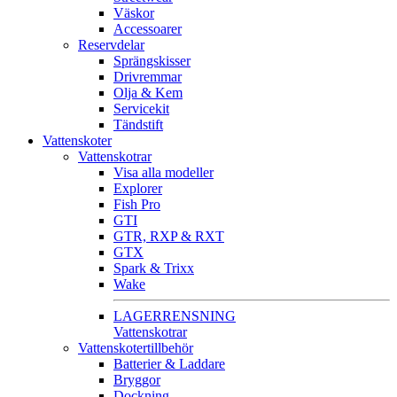
Väskor
Accessoarer
Reservdelar
Sprängskisser
Drivremmar
Olja & Kem
Servicekit
Tändstift
Vattenskoter
Vattenskotrar
Visa alla modeller
Explorer
Fish Pro
GTI
GTR, RXP & RXT
GTX
Spark & Trixx
Wake
LAGERRENSNING
Vattenskotrar
Vattenskotertillbehör
Batterier & Laddare
Bryggor
Dockning