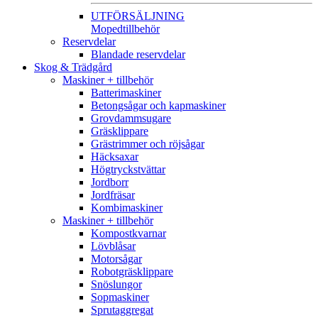
UTFÖRSÄLJNING
Mopedtillbehör
Reservdelar
Blandade reservdelar
Skog & Trädgård
Maskiner + tillbehör
Batterimaskiner
Betongsågar och kapmaskiner
Grovdammsugare
Gräsklippare
Grästrimmer och röjsågar
Häcksaxar
Högtryckstvättar
Jordborr
Jordfräsar
Kombimaskiner
Maskiner + tillbehör
Kompostkvarnar
Lövblåsar
Motorsågar
Robotgräsklippare
Snöslungor
Sopmaskiner
Sprutaggregat