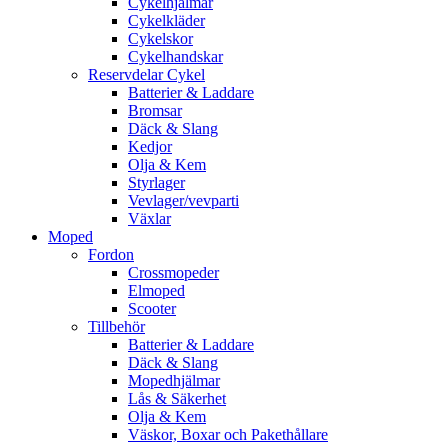
Cykelhjälmar
Cykelkläder
Cykelskor
Cykelhandskar
Reservdelar Cykel
Batterier & Laddare
Bromsar
Däck & Slang
Kedjor
Olja & Kem
Styrlager
Vevlager/vevparti
Växlar
Moped
Fordon
Crossmopeder
Elmoped
Scooter
Tillbehör
Batterier & Laddare
Däck & Slang
Mopedhjälmar
Lås & Säkerhet
Olja & Kem
Väskor, Boxar och Pakethållare