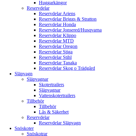
Huggarkängor
Reservdelar
Reservdelar Ariens
Reservdelar Briggs & Stratton
Reservdelar Honda
Reservdelar Jonsered/Husqvarna
Reservdelar Klippo
Reservdelar MTD
Reservdelar Oregon
Reservdelar Stiga
Reservdelar Stihl
Reservdelar Tanaka
Reservdelar Skog o Trädgård
Släpvagn
Släpvagnar
Skotertrailers
Släpvagnar
Vattenskotertrailers
Tillbehör
Tillbehör
Lås & Säkerhet
Reservdelar
Reservdelar Släpvagn
Snöskoter
Snöskotrar