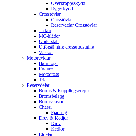
Överkroppsskydd
Ryggskydd
Crosstövlar
Crosstövlar
Reservdelar Crosstövlar
Jackor
MC-kläder
Underställ
Utförsäljning crossutrustning
Väskor
Motorcyklar
Barnhojar
Enduro
Motocross
Trial
Reservdelar
Broms & Kopplingsgrepp
Bromsbelägg
Bromsskivor
Chassi
Fjädring
Drev & Kedjor
Drev
Kedjor
Eldelar