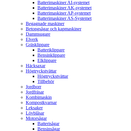
Batterimaskiner AI-systemet
Batterimaskiner AK-systemet
Batterimaskiner AP-systemet
Batterimaskiner AS-Systemet
Begagnade maskiner
Betongsågar och kapmaskiner
Dammsugare
Elverk
Gräsklippare
Batteriklippare
Bensinklippare
Elklippare
Häcksaxar
Högtryckstvättar
Högtryckstvättar
Tillbehör
Jordborr
Jordfräsar
Kombimaskin
Kompostkvarnar
Leksaker
Lövblåsar
Motorsågar
Batterisågar
Bensinsågar