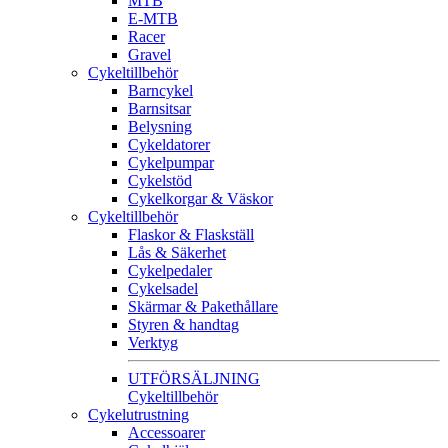
MTB
E-MTB
Racer
Gravel
Cykeltillbehör
Barncykel
Barnsitsar
Belysning
Cykeldatorer
Cykelpumpar
Cykelstöd
Cykelkorgar & Väskor
Cykeltillbehör
Flaskor & Flaskställ
Lås & Säkerhet
Cykelpedaler
Cykelsadel
Skärmar & Pakethållare
Styren & handtag
Verktyg
UTFÖRSÄLJNING
Cykeltillbehör
Cykelutrustning
Accessoarer