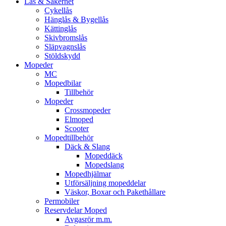
Lås & Säkerhet
Cykellås
Hänglås & Bygellås
Kättinglås
Skivbromslås
Släpvagnslås
Stöldskydd
Mopeder
MC
Mopedbilar
Tillbehör
Mopeder
Crossmopeder
Elmoped
Scooter
Mopedtillbehör
Däck & Slang
Mopeddäck
Mopedslang
Mopedhjälmar
Utförsäljning mopeddelar
Väskor, Boxar och Pakethållare
Permobiler
Reservdelar Moped
Avgasrör m.m.