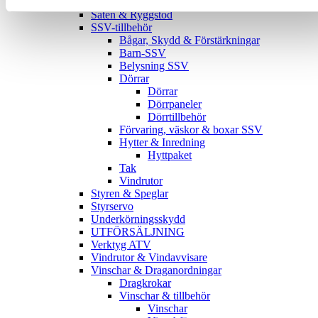
Plogbladsfästen
Säten & Ryggstöd
SSV-tillbehör
Bågar, Skydd & Förstärkningar
Barn-SSV
Belysning SSV
Dörrar
Dörrar
Dörrpaneler
Dörrtillbehör
Förvaring, väskor & boxar SSV
Hytter & Inredning
Hyttpaket
Tak
Vindrutor
Styren & Speglar
Styrservo
Underkörningsskydd
UTFÖRSÄLJNING
Verktyg ATV
Vindrutor & Vindavvisare
Vinschar & Draganordningar
Dragkrokar
Vinschar & tillbehör
Vinschar