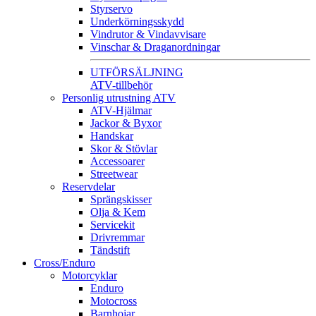
Styrservo
Underkörningsskydd
Vindrutor & Vindavvisare
Vinschar & Draganordningar
UTFÖRSÄLJNING
ATV-tillbehör
Personlig utrustning ATV
ATV-Hjälmar
Jackor & Byxor
Handskar
Skor & Stövlar
Accessoarer
Streetwear
Reservdelar
Sprängskisser
Olja & Kem
Servicekit
Drivremmar
Tändstift
Cross/Enduro
Motorcyklar
Enduro
Motocross
Barnhojar