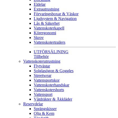
Eldelar
Extrautrustning
Förvaringsboxar & Väskor
Ljudsystem & Navigation
Lås & Säkerhet
Vattenskoterkapell
Körergonomi
Skrov
Vattenskotertrailers
UTFÖRSÄLJNING
Tillbehör
Vattenskoterutrustning
Flytvästar
Solglasögon & Goggles
Streetwear
Vattensportskor
Vattenskoterhandskar
Vattenskotershorts
Vattensport
Våtdräkter & Åkkläder
Reservdelar
Sprängskisser
Olja & Kem