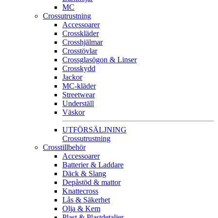
MC
Crossutrustning
Accessoarer
Crosskläder
Crosshjälmar
Crosstövlar
Crossglasögon & Linser
Crosskydd
Jackor
MC-kläder
Streetwear
Underställ
Väskor
UTFÖRSÄLJNING
Crossutrustning
Crosstillbehör
Accessoarer
Batterier & Laddare
Däck & Slang
Depåstöd & mattor
Knattecross
Lås & Säkerhet
Olja & Kem
Plast & Plastdetaljer