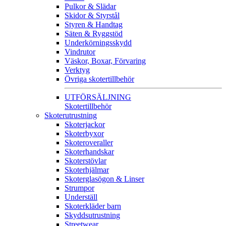
Pulkor & Slädar
Skidor & Styrstål
Styren & Handtag
Säten & Ryggstöd
Underkörningsskydd
Vindrutor
Väskor, Boxar, Förvaring
Verktyg
Övriga skotertillbehör
UTFÖRSÄLJNING
Skotertillbehör
Skoterutrustning
Skoterjackor
Skoterbyxor
Skoteroveraller
Skoterhandskar
Skoterstövlar
Skoterhjälmar
Skoterglasögon & Linser
Strumpor
Underställ
Skoterkläder barn
Skyddsutrustning
Streetwear