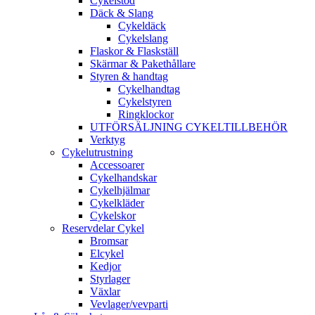
Cykelstöd
Däck & Slang
Cykeldäck
Cykelslang
Flaskor & Flaskställ
Skärmar & Pakethållare
Styren & handtag
Cykelhandtag
Cykelstyren
Ringklockor
UTFÖRSÄLJNING CYKELTILLBEHÖR
Verktyg
Cykelutrustning
Accessoarer
Cykelhandskar
Cykelhjälmar
Cykelkläder
Cykelskor
Reservdelar Cykel
Bromsar
Elcykel
Kedjor
Styrlager
Växlar
Vevlager/vevparti