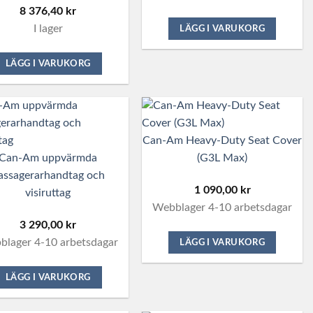
8 376,40
kr
I lager
LÄGG I VARUKORG
LÄGG I VARUKORG
Can-Am Heavy-Duty Seat Cover
Can-Am uppvärmda
(G3L Max)
assagerarhandtag och
1 090,00
kr
visiruttag
Webblager 4-10 arbetsdagar
3 290,00
kr
lager 4-10 arbetsdagar
LÄGG I VARUKORG
LÄGG I VARUKORG