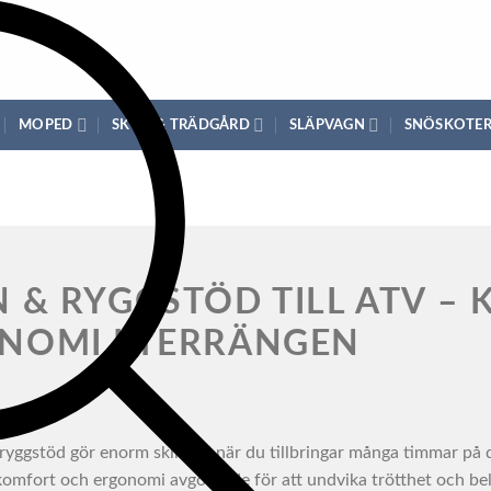
VERKSTAD
MOPED
SKOG & TRÄDGÅRD
SLÄPVAGN
SNÖSKOTE
N & RYGGSTÖD TILL ATV –
NOMI I TERRÄNGEN
 ryggstöd gör enorm skillnad när du tillbringar många timmar på 
är komfort och ergonomi avgörande för att undvika trötthet och 