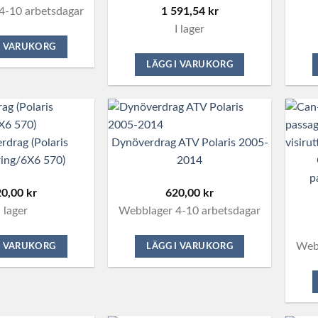
4-10 arbetsdagar
1 591,54
kr
I lager
I VARUKORG
LÄGG I VARUKORG
rdrag (Polaris
Dynöverdrag ATV Polaris 2005-
ing/6X6 570)
2014
p
20,00
kr
620,00
kr
I lager
Webblager 4-10 arbetsdagar
Webb
I VARUKORG
LÄGG I VARUKORG