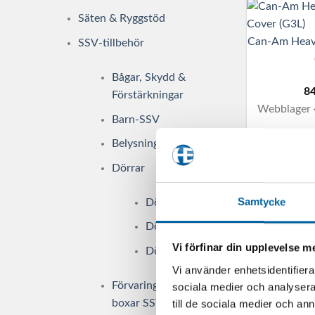
Säten & Ryggstöd
Can-Am Heav
SSV-tillbehör
Bågar, Skydd &
8
Förstärkningar
Webblager 
Barn-SSV
Belysning SSV
LÄGG 
Dörrar
Samtycke
Dörrar
Can-Am
Dörrpaneler
passag
Vi förfinar din upplevelse 
Dörrtillbehör
Vi använder enhetsidentifierar
4 
Förvaring, väskor &
sociala medier och analysera 
Webblager 
boxar SSV
till de sociala medier och a