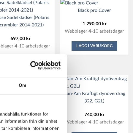
Black pro Cover
se Sadelklädsel (Polaris
1 290,00
kr
crambler 2014-2021)
Webblager 4-10 arbetsdagar
697,00
kr
lager 4-10 arbetsdagar
LÄGG I VARUKORG
LÄGG I VARUKORG
Om
lager
Can-Am Kraftigt dynöverdrag
adelöverdrag (Can-Am
(G2, G2L)
Outlander)
andahålla funktioner för
740,00
kr
n information från din enhet
650,00
kr
Webblager 4-10 arbetsdagar
 tur kombinera informationen
Slutsåld