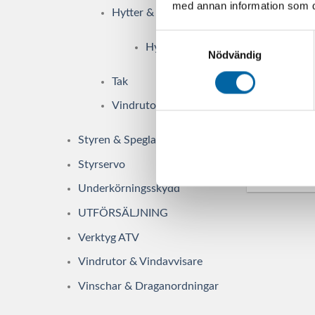
med annan information som du 
LÄGG 
Hytter & Inredning
Samtyckesval
Hyttpaket
Nödvändig
Tak
Can-Am
Vindrutor
1 
Webblager 
Styren & Speglar
Styrservo
LÄGG 
Underkörningsskydd
UTFÖRSÄLJNING
Verktyg ATV
Vindrutor & Vindavvisare
Vinschar & Draganordningar