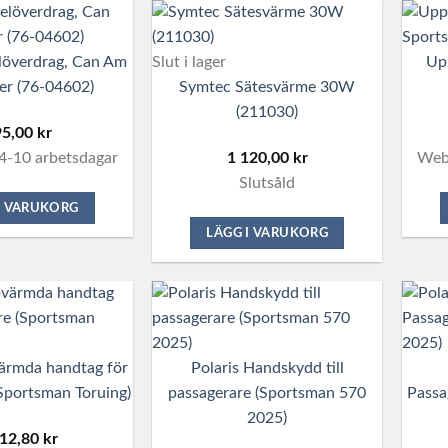
löverdrag, Can Am
Slut i lager
Upp
er (76-04602)
Symtec Sätesvärme 30W
(211030)
95,00
kr
4-10 arbetsdagar
1 120,00
kr
Webb
Slutsåld
I VARUKORG
LÄGG I VARUKORG
ärmda handtag för
Polaris Handskydd till
Sportsman Toruing)
passagerare (Sportsman 570
Passa
2025)
512,80
kr