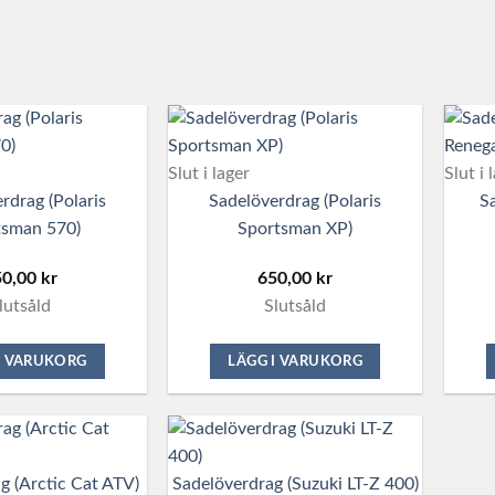
Slut i lager
Slut i 
rdrag (Polaris
Sadelöverdrag (Polaris
S
tsman 570)
Sportsman XP)
50,00
kr
650,00
kr
lutsåld
Slutsåld
I VARUKORG
LÄGG I VARUKORG
g (Arctic Cat ATV)
Sadelöverdrag (Suzuki LT-Z 400)