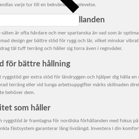
ndlas varje tur till en bekvämare upplevelse.
e körning i alla förhållanden
säten är ofta hårdare och mer spartanska än vad som är optimal
mad design ger bättre stöd för rygg och lår, vilket minskar vibr
rdrag tål tuff terräng och håller sig torra även i regnväder.
 för bättre hållning
t ryggstöd ger extra stöd för ländryggen och hjälper dig hålla en
erad terräng eller vid tunga arbetsuppgifter märks skillnaden dir
nte behöver dem.
litet som håller
h ryggstöd är framtagna för nordiska förhållanden med fokus på
la fästsystem garanterar lång livslängd. Investera i din komfort 