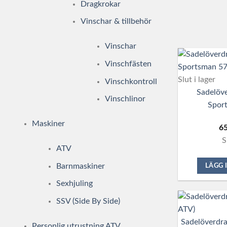
Dragkrokar
Vinschar & tillbehör
Vinschar
Vinschfästen
Slut i lager
Vinschkontroll
Sadelöve
Vinschlinor
Spor
Maskiner
6
S
ATV
Barnmaskiner
LÄGG 
Sexhjuling
SSV (Side By Side)
Sadelöverdra
Personlig utrustning ATV