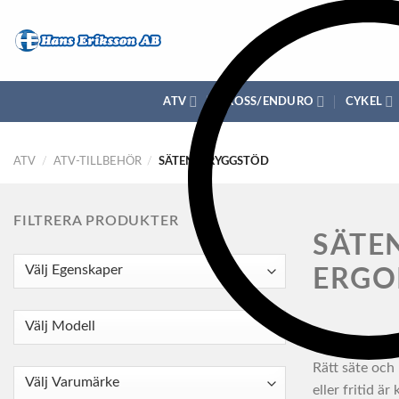
Skip
to
content
ATV
CROSS/ENDURO
CYKEL
ATV
/
ATV-TILLBEHÖR
/
SÄTEN & RYGGSTÖD
FILTRERA PRODUKTER
SÄTE
ERGO
Rätt säte och
eller fritid 