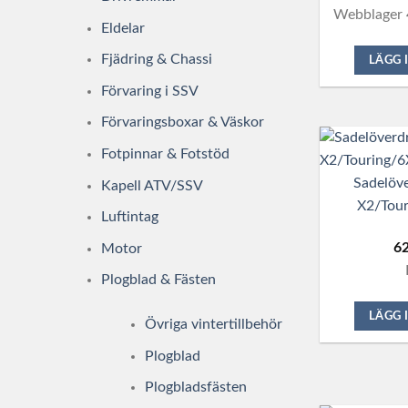
Webblager 
Eldelar
Fjädring & Chassi
LÄGG 
Förvaring i SSV
Förvaringsboxar & Väskor
Fotpinnar & Fotstöd
Sadelöve
Kapell ATV/SSV
X2/Tour
Luftintag
6
Motor
Plogblad & Fästen
LÄGG 
Övriga vintertillbehör
Plogblad
Plogbladsfästen