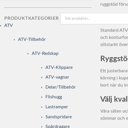
ryggstöd förva
Produktsökning
Bekvämar
PRODUKTKATEGORIER
ATV
Standard ATV-
och konturfor
ATV-Tillbehör
slitstarkt öve
ATV-Redskap
Ryggstöd
ATV-Klippare
Ett justerbara
ATV-vagnar
körning i kup
bort när du i
Delar/Tillbehör
Flishugg
Välj kva
Lastramper
Våra säten oc
Sandspridare
sömmar och enk
Spårdragare