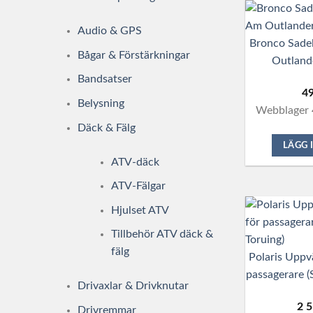
Audio & GPS
Bronco Sade
Bågar & Förstärkningar
Outland
Bandsatser
4
Belysning
Webblager 
Däck & Fälg
LÄGG 
ATV-däck
ATV-Fälgar
Hjulset ATV
Tillbehör ATV däck &
fälg
Polaris Uppv
passagerare (
Drivaxlar & Drivknutar
2 
Drivremmar