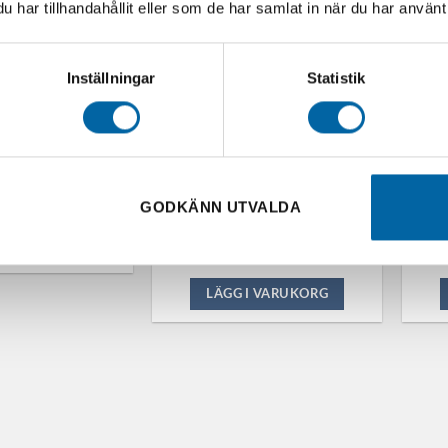
har tillhandahållit eller som de har samlat in när du har använt 
I VARUKORG
Inställningar
Statistik
 Sätesvärme
Polaris Packbox med sits 99L
LinQ-
890,00
kr
Kolpin
4-10 arbetsdagar
GODKÄNN UTVALDA
4 431,99
kr
I lager
Webb
I VARUKORG
LÄGG I VARUKORG