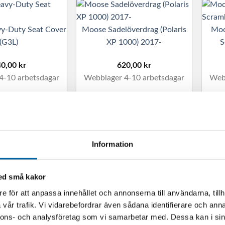
y-Duty Seat Cover
Moose Sadelöverdrag (Polaris
Moo
(G3L)
XP 1000) 2017-
S
40,00
kr
620,00
kr
4-10 arbetsdagar
Webblager 4-10 arbetsdagar
Webb
I VARUKORG
LÄGG I VARUKORG
Information
Sätesvärme till ATV
 Uppvärmda
Slut i 
1 044,03
kr
erarhandtag
S
med små kakor
I lager
e för att anpassa innehållet och annonserna till användarna, tillh
890,00
kr
vår trafik. Vi vidarebefordrar även sådana identifierare och anna
4-10 arbetsdagar
LÄGG I VARUKORG
nnons- och analysföretag som vi samarbetar med. Dessa kan i sin