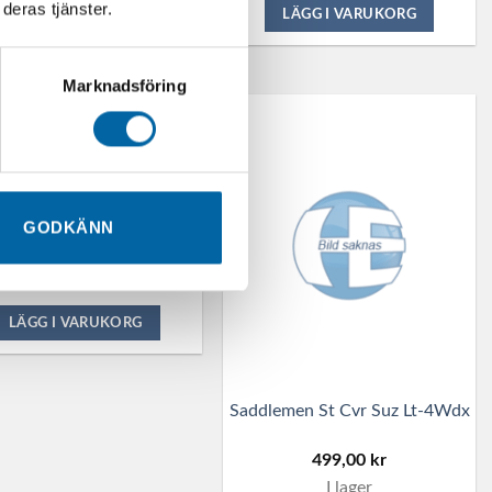
deras tjänster.
LÄGG I VARUKORG
LÄGG I VARUKORG
Marknadsföring
säte för 2 personer (Lynx
Rex2)
GODKÄNN
13 190,00
kr
lager 4-10 arbetsdagar
LÄGG I VARUKORG
Saddlemen St Cvr Suz Lt-4Wdx
499,00
kr
I lager