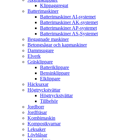
Klippaggregat
Batterimaskiner
Batterimaskiner AI-systemet
Batterimaskiner AK-systemet
Batterimaskiner AP-systemet
Batterimaskiner AS-Systemet
Begagnade maskiner
Betongsågar och kapmaskiner
Dammsugare
Elverk
Gräsklippare
Batteriklippare
Bensinklippare
Elklippare
Häcksaxar
Högtryckstvättar
Högtryckstvättar
Tillbehör
Jordborr
Jordfräsar
Kombimaskin
Kompostkvarnar
Leksaker
Lövblåsar