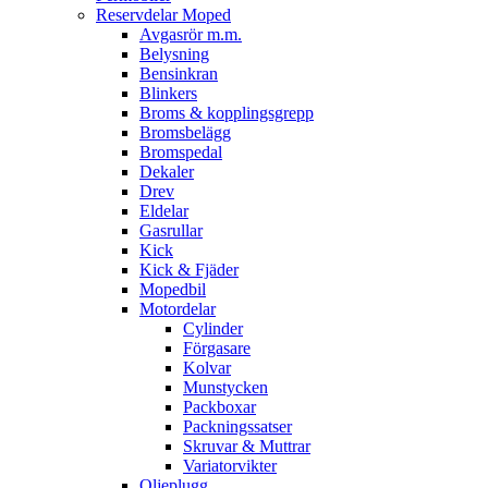
Reservdelar Moped
Avgasrör m.m.
Belysning
Bensinkran
Blinkers
Broms & kopplingsgrepp
Bromsbelägg
Bromspedal
Dekaler
Drev
Eldelar
Gasrullar
Kick
Kick & Fjäder
Mopedbil
Motordelar
Cylinder
Förgasare
Kolvar
Munstycken
Packboxar
Packningssatser
Skruvar & Muttrar
Variatorvikter
Oljeplugg