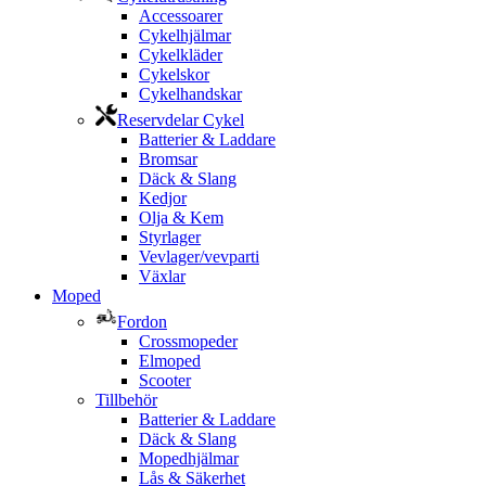
Accessoarer
Cykelhjälmar
Cykelkläder
Cykelskor
Cykelhandskar
Reservdelar Cykel
Batterier & Laddare
Bromsar
Däck & Slang
Kedjor
Olja & Kem
Styrlager
Vevlager/vevparti
Växlar
Moped
Fordon
Crossmopeder
Elmoped
Scooter
Tillbehör
Batterier & Laddare
Däck & Slang
Mopedhjälmar
Lås & Säkerhet