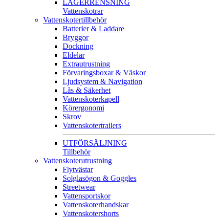
LAGERRENSNING
Vattenskotrar
Vattenskotertillbehör
Batterier & Laddare
Bryggor
Dockning
Eldelar
Extrautrustning
Förvaringsboxar & Väskor
Ljudsystem & Navigation
Lås & Säkerhet
Vattenskoterkapell
Körergonomi
Skrov
Vattenskotertrailers
UTFÖRSÄLJNING
Tillbehör
Vattenskoterutrustning
Flytvästar
Solglasögon & Goggles
Streetwear
Vattensportskor
Vattenskoterhandskar
Vattenskotershorts