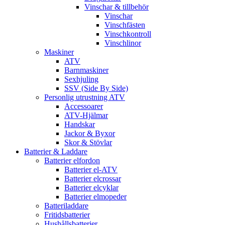
Vinschar & tillbehör
Vinschar
Vinschfästen
Vinschkontroll
Vinschlinor
Maskiner
ATV
Barnmaskiner
Sexhjuling
SSV (Side By Side)
Personlig utrustning ATV
Accessoarer
ATV-Hjälmar
Handskar
Jackor & Byxor
Skor & Stövlar
Batterier & Laddare
Batterier elfordon
Batterier el-ATV
Batterier elcrossar
Batterier elcyklar
Batterier elmopeder
Batteriladdare
Fritidsbatterier
Hushållsbatterier