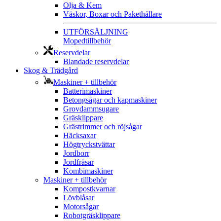
Olja & Kem
Väskor, Boxar och Pakethållare
UTFÖRSÄLJNING
Mopedtillbehör
Reservdelar
Blandade reservdelar
Skog & Trädgård
Maskiner + tillbehör
Batterimaskiner
Betongsågar och kapmaskiner
Grovdammsugare
Gräsklippare
Grästrimmer och röjsågar
Häcksaxar
Högtryckstvättar
Jordborr
Jordfräsar
Kombimaskiner
Maskiner + tillbehör
Kompostkvarnar
Lövblåsar
Motorsågar
Robotgräsklippare