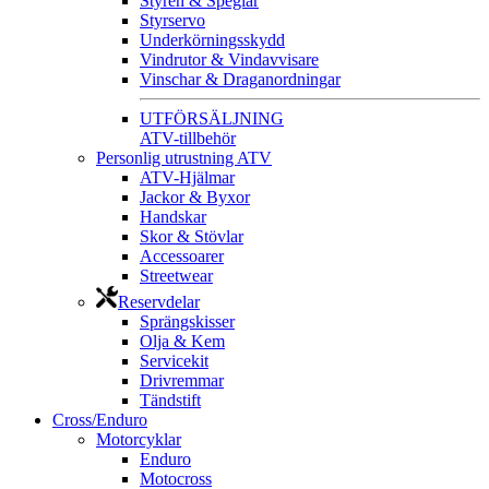
Styren & Speglar
Styrservo
Underkörningsskydd
Vindrutor & Vindavvisare
Vinschar & Draganordningar
UTFÖRSÄLJNING
ATV-tillbehör
Personlig utrustning ATV
ATV-Hjälmar
Jackor & Byxor
Handskar
Skor & Stövlar
Accessoarer
Streetwear
Reservdelar
Sprängskisser
Olja & Kem
Servicekit
Drivremmar
Tändstift
Cross/Enduro
Motorcyklar
Enduro
Motocross