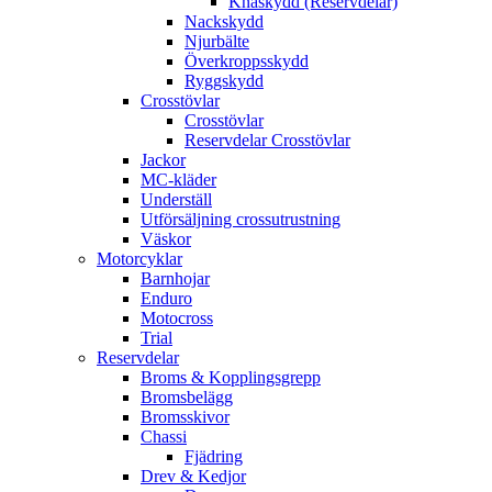
Knäskydd (Reservdelar)
Nackskydd
Njurbälte
Överkroppsskydd
Ryggskydd
Crosstövlar
Crosstövlar
Reservdelar Crosstövlar
Jackor
MC-kläder
Underställ
Utförsäljning crossutrustning
Väskor
Motorcyklar
Barnhojar
Enduro
Motocross
Trial
Reservdelar
Broms & Kopplingsgrepp
Bromsbelägg
Bromsskivor
Chassi
Fjädring
Drev & Kedjor