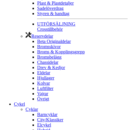
Plast & Plastdetaljer
Sadelöverdrag
Styren & handtag
UTFÖRSÄLJNING
Crosstillbehör
Reservdelar
Beta Originaldelar
Bromsskivor
Broms & Kopplingsgrepp
Bromsbelägg
Chassidelar
Drev & Kedjor
Eldelar
Hjullager
Kolvar
Luftfilter
Vajrar
Övrigt
Cykel
Cyklar
Barncyklar
City/Klassiker
Elcykel