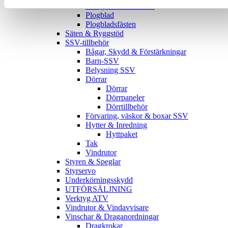
Övriga vintertillbehör
Plogblad
Plogbladsfästen
Säten & Ryggstöd
SSV-tillbehör
Bågar, Skydd & Förstärkningar
Barn-SSV
Belysning SSV
Dörrar
Dörrar
Dörrpaneler
Dörrtillbehör
Förvaring, väskor & boxar SSV
Hytter & Inredning
Hyttpaket
Tak
Vindrutor
Styren & Speglar
Styrservo
Underkörningsskydd
UTFÖRSÄLJNING
Verktyg ATV
Vindrutor & Vindavvisare
Vinschar & Draganordningar
Dragkrokar