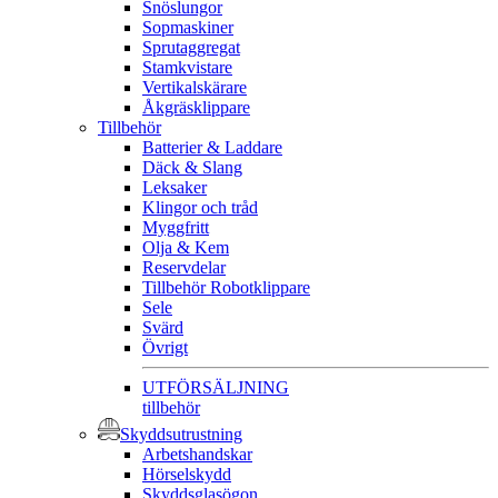
Snöslungor
Sopmaskiner
Sprutaggregat
Stamkvistare
Vertikalskärare
Åkgräsklippare
Tillbehör
Batterier & Laddare
Däck & Slang
Leksaker
Klingor och tråd
Myggfritt
Olja & Kem
Reservdelar
Tillbehör Robotklippare
Sele
Svärd
Övrigt
UTFÖRSÄLJNING
tillbehör
Skyddsutrustning
Arbetshandskar
Hörselskydd
Skyddsglasögon