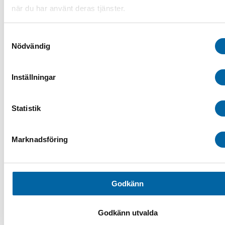
Delar/Tillbehör
när du har använt deras tjänster.
Flishugg
Lastramper
Sandspridare
Samtyckesval
Spårdragare
Nödvändig
Audio & GPS
Bågar & Förstärkningar
Bandsatser
Inställningar
Belysning
Däck & Fälg
ATV-däck
ATV-Fälgar
Statistik
Hjulset ATV
Tillbehör ATV däck & fälg
Drivaxlar & Drivknutar
Marknadsföring
Drivremmar
Eldelar
Fjädring & Chassi
Förvaring i SSV
Förvaringsboxar & Väskor
Godkänn
Fotpinnar & Fotstöd
Kapell ATV/SSV
Luftintag
Godkänn utvalda
Motor
Plogblad & Fästen