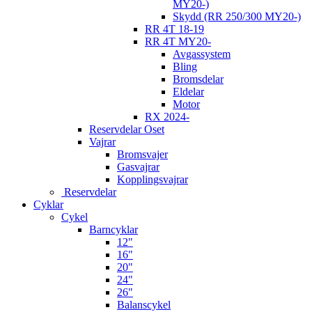
MY20-)
Skydd (RR 250/300 MY20-)
RR 4T 18-19
RR 4T MY20-
Avgassystem
Bling
Bromsdelar
Eldelar
Motor
RX 2024-
Reservdelar Oset
Vajrar
Bromsvajer
Gasvajrar
Kopplingsvajrar
Reservdelar
Cyklar
Cykel
Barncyklar
12"
16"
20"
24"
26"
Balanscykel