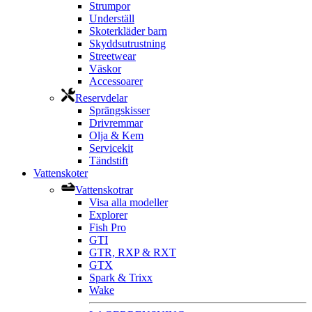
Strumpor
Underställ
Skoterkläder barn
Skyddsutrustning
Streetwear
Väskor
Accessoarer
Reservdelar
Sprängskisser
Drivremmar
Olja & Kem
Servicekit
Tändstift
Vattenskoter
Vattenskotrar
Visa alla modeller
Explorer
Fish Pro
GTI
GTR, RXP & RXT
GTX
Spark & Trixx
Wake