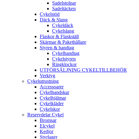
Sadelstolpar
Sadeltäcken
Cykelstöd
Däck & Slang
Cykeldäck
Cykelslang
Flaskor & Flaskställ
Skärmar & Pakethållare
Styren & handtag
Cykelhandtag
Cykelstyren
Ringklockor
UTFÖRSÄLJNING CYKELTILLBEHÖR
Verktyg
Cykelutrustning
Accessoarer
Cykelhandskar
Cykelhjälmar
Cykelkläder
Cykelskor
Reservdelar Cykel
Bromsar
Elcykel
Kedjor
Styrlager