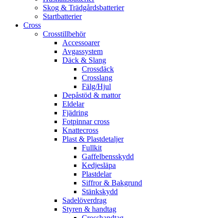
Skog & Trädgårdsbatterier
Startbatterier
Cross
Crosstillbehör
Accessoarer
Avgassystem
Däck & Slang
Crossdäck
Crosslang
Fälg/Hjul
Depåstöd & mattor
Eldelar
Fjädring
Fotpinnar cross
Knattecross
Plast & Plastdetaljer
Fullkit
Gaffelbensskydd
Kedjesläpa
Plastdelar
Siffror & Bakgrund
Stänkskydd
Sadelöverdrag
Styren & handtag
Crosshandtag