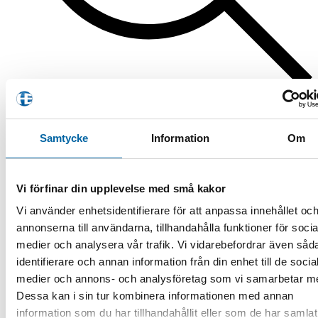
Produktsökning
Lås & Säkerhet
/
Skivbromslås
Filtrera
Samtycke
Information
Om
Visar alla 5 resultat
Sortera efter senaste
Vi förfinar din upplevelse med små kakor
Filtrera produkter
Vi använder enhetsidentifierare för att anpassa innehållet oc
annonserna till användarna, tillhandahålla funktioner för socia
Produktkategorier
medier och analysera vår trafik. Vi vidarebefordrar även såd
ATV
identifierare och annan information från din enhet till de socia
ATV-Tillbehör
medier och annons- och analysföretag som vi samarbetar m
ATV-Redskap
Dessa kan i sin tur kombinera informationen med annan
ATV-Klippare
ATV-vagnar
information som du har tillhandahållit eller som de har samlat