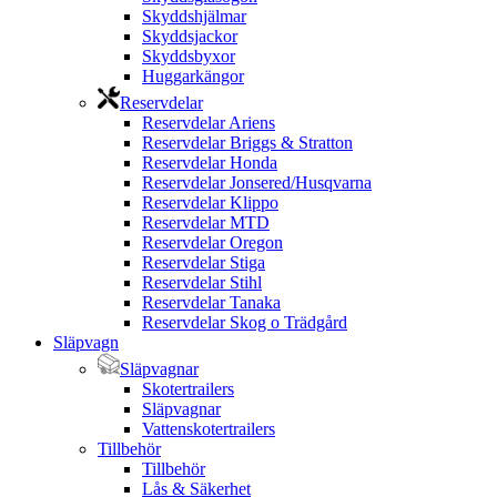
Skyddshjälmar
Skyddsjackor
Skyddsbyxor
Huggarkängor
Reservdelar
Reservdelar Ariens
Reservdelar Briggs & Stratton
Reservdelar Honda
Reservdelar Jonsered/Husqvarna
Reservdelar Klippo
Reservdelar MTD
Reservdelar Oregon
Reservdelar Stiga
Reservdelar Stihl
Reservdelar Tanaka
Reservdelar Skog o Trädgård
Släpvagn
Släpvagnar
Skotertrailers
Släpvagnar
Vattenskotertrailers
Tillbehör
Tillbehör
Lås & Säkerhet