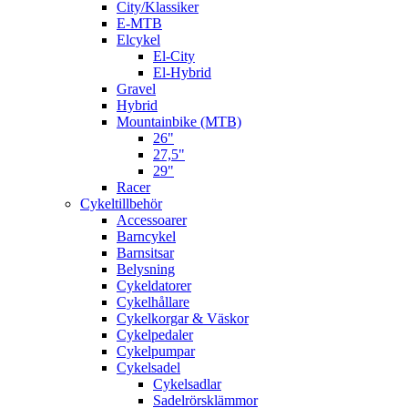
City/Klassiker
E-MTB
Elcykel
El-City
El-Hybrid
Gravel
Hybrid
Mountainbike (MTB)
26"
27,5"
29"
Racer
Cykeltillbehör
Accessoarer
Barncykel
Barnsitsar
Belysning
Cykeldatorer
Cykelhållare
Cykelkorgar & Väskor
Cykelpedaler
Cykelpumpar
Cykelsadel
Cykelsadlar
Sadelrörsklämmor