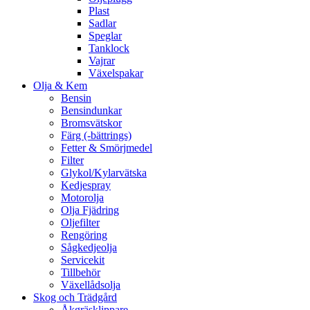
Plast
Sadlar
Speglar
Tanklock
Vajrar
Växelspakar
Olja & Kem
Bensin
Bensindunkar
Bromsvätskor
Färg (-bättrings)
Fetter & Smörjmedel
Filter
Glykol/Kylarvätska
Kedjespray
Motorolja
Olja Fjädring
Oljefilter
Rengöring
Sågkedjeolja
Servicekit
Tillbehör
Växellådsolja
Skog och Trädgård
Åkgräsklippare