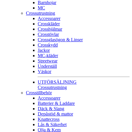
Barnhojar
MC
Crossutrustning
Accessoarer
Crosskläder
Crosshjälmar
Crosstövlar
Crossglasögon & Linser
Crosskydd
Jackor
MC-kläder
Streetwear
Underställ
Väskor
UTFÖRSÄLJNING
Crossutrustning
Crosstillbehör
Accessoarer
Batterier & Laddare
Däck & Slang
Depåstöd & mattor
Knattecross
Lås & Säkerhet
Olja & Kem