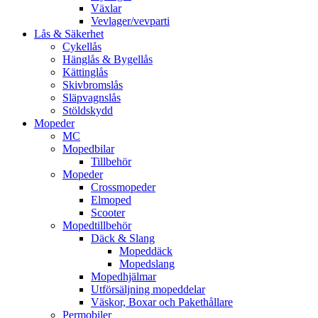
Växlar
Vevlager/vevparti
Lås & Säkerhet
Cykellås
Hänglås & Bygellås
Kättinglås
Skivbromslås
Släpvagnslås
Stöldskydd
Mopeder
MC
Mopedbilar
Tillbehör
Mopeder
Crossmopeder
Elmoped
Scooter
Mopedtillbehör
Däck & Slang
Mopeddäck
Mopedslang
Mopedhjälmar
Utförsäljning mopeddelar
Väskor, Boxar och Pakethållare
Permobiler