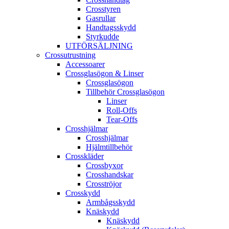
Crosstyren
Gasrullar
Handtagsskydd
Styrkudde
UTFÖRSÄLJNING
Crossutrustning
Accessoarer
Crossglasögon & Linser
Crossglasögon
Tillbehör Crossglasögon
Linser
Roll-Offs
Tear-Offs
Crosshjälmar
Crosshjälmar
Hjälmtillbehör
Crosskläder
Crossbyxor
Crosshandskar
Crosströjor
Crosskydd
Armbågsskydd
Knäskydd
Knäskydd