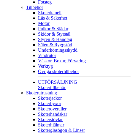
Fotsteg
Tillbehör
Skoterkapell
Lås & Säkerhet
Motor
Pulkor & Slädar
Skidor & Styrstål
Styren & Handtag
Säten & Ryggstöd
Underkörningsskydd
Vindrutor
Väskor, Boxar, Förvaring
Verktyg
Övriga skotertillbehör
UTFÖRSÄLJNING
Skotertillbehör
Skoterutrustning
Skoterjackor
Skoterbyxor
Skoteroveraller
Skoterhandskar
Skoterstövlar
Skoterhjälmar
Skoterglasögon & Linser