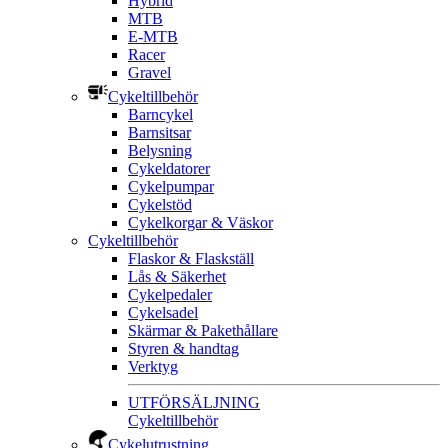
Hybrid
MTB
E-MTB
Racer
Gravel
Cykeltillbehör
Barncykel
Barnsitsar
Belysning
Cykeldatorer
Cykelpumpar
Cykelstöd
Cykelkorgar & Väskor
Cykeltillbehör
Flaskor & Flaskställ
Lås & Säkerhet
Cykelpedaler
Cykelsadel
Skärmar & Pakethållare
Styren & handtag
Verktyg
UTFÖRSÄLJNING
Cykeltillbehör
Cykelutrustning