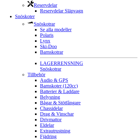
Reservdelar
Reservdelar Släpvagn
Snöskoter
Snöskotrar
Se alla modeller
Polaris
Lynx
Ski-Doo
Barnskotrar
LAGERRENSNING
Snöskotrar
Tillbehör
Audio & GPS
Barnskoter (120cc)
Batterier & Laddare
Belysning
Bågar & Stötfångare
Chassidelar
Drag & Vinschar
Drivmattor
Eldelar
Extrautrustning
Fjädring