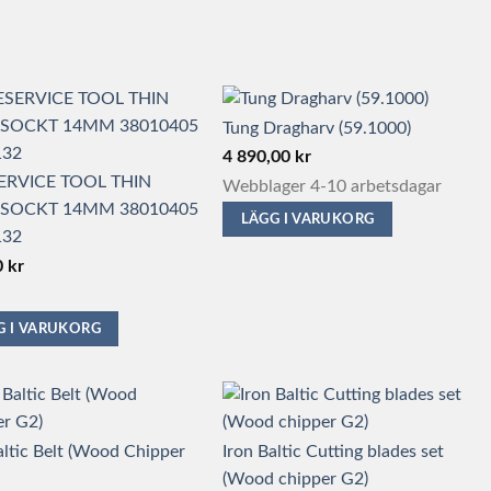
varianter.
De
olika
alternativen
kan
Tung Dragharv (59.1000)
väljas
4 890,00
kr
på
ERVICE TOOL THIN
Webblager 4-10 arbetsdagar
produktsidan
 SOCKT 14MM 38010405
LÄGG I VARUKORG
132
0
kr
G I VARUKORG
altic Belt (Wood Chipper
Iron Baltic Cutting blades set
(Wood chipper G2)