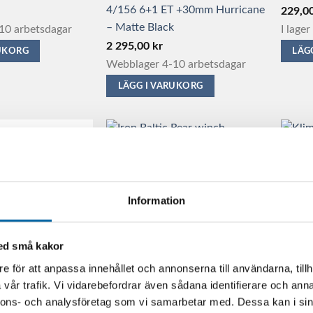
4/156 6+1 ET +30mm Hurricane
229,0
– Matte Black
10 arbetsdagar
I lager
2 295,00
kr
RUKORG
LÄG
Webblager 4-10 arbetsdagar
LÄGG I VARUKORG
Klim 
Iron Baltic Rear winch mounting
Black 
kit (Can-Am Outlander G3
4 199
Information
850/1000 2025-)
LÄG
1 595,00
kr
med små kakor
Den
I lager
här
e för att anpassa innehållet och annonserna till användarna, tillh
LÄGG I VARUKORG
produ
vår trafik. Vi vidarebefordrar även sådana identifierare och anna
har
nnons- och analysföretag som vi samarbetar med. Dessa kan i sin