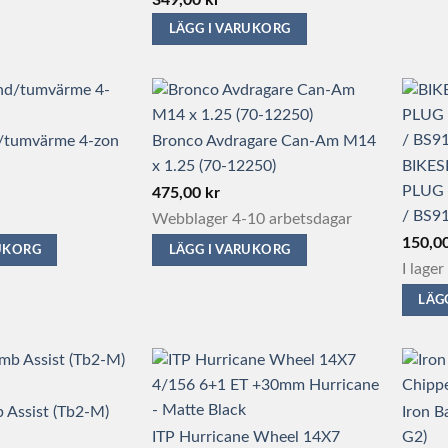
349,00
kr
LÄGG I VARUKORG
Den
här
produkten
/tumvärme 4-zon
Bronco Avdragare Can-Am M14
har
x 1.25 (70-12250)
BIKES
flera
PLUG
475,00
kr
varianter.
/ BS9
Webblager 4-10 arbetsdagar
De
150,0
olika
RUKORG
LÄGG I VARUKORG
I lager
alternativen
kan
LÄG
väljas
på
produktsidan
Assist (Tb2-M)
Iron B
ITP Hurricane Wheel 14X7
G2)