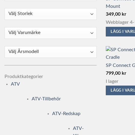
Mount
349,00
kr
Webblager 4-
LÄGG I VA
SP Connect 
799,00
kr
Produktkategorier
I lager
ATV
LÄGG I VA
ATV-Tillbehör
ATV-Redskap
ATV-