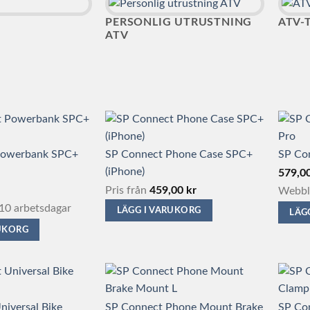
PERSONLIG UTRUSTNING
ATV-
ATV
Powerbank SPC+
SP Connect Phone Case SPC+
SP Co
(iPhone)
579,0
Pris från
459,00
kr
Webbla
10 arbetsdagar
LÄGG I VARUKORG
LÄG
RUKORG
Den
här
produkten
har
niversal Bike
SP Connect Phone Mount Brake
SP Co
flera