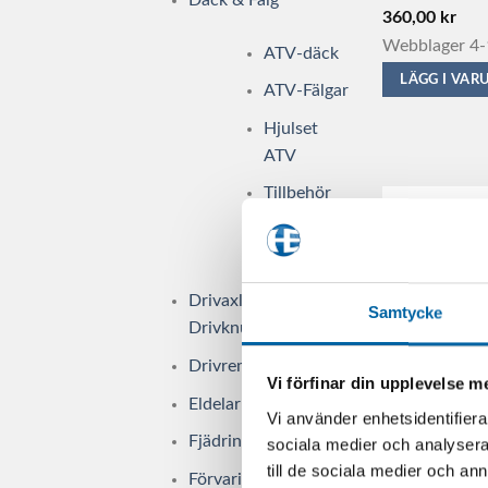
360,00
kr
Webblager 4-
ATV-däck
LÄGG I VA
ATV-Fälgar
Hjulset
ATV
Tillbehör
ATV däck
& fälg
Drivaxlar &
Samtycke
Drivknutar
Drivremmar
Vi förfinar din upplevelse 
Eldelar
Vi använder enhetsidentifierar
Fjädring & Chassi
sociala medier och analysera 
till de sociala medier och a
Förvaring i SSV