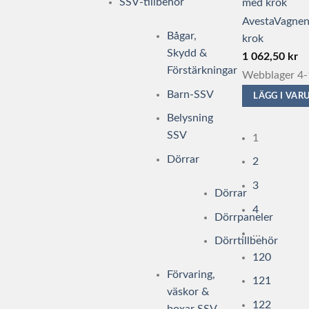
SSV-tillbehör
AvestaVagnen
Bågar,
krok
Skydd &
1 062,50
kr
Förstärkningar
Webblager 4-
Barn-SSV
LÄGG I VA
Belysning
SSV
1
Dörrar
2
3
Dörrar
4
Dörrpaneler
…
Dörrtillbehör
120
Förvaring,
121
väskor &
122