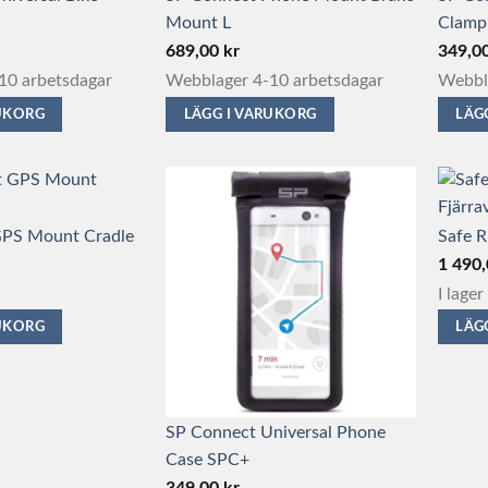
Mount L
Clamp
varianter.
De
689,00
kr
349,0
olika
10 arbetsdagar
Webblager 4-10 arbetsdagar
Webbla
alternativen
RUKORG
LÄGG I VARUKORG
LÄG
kan
väljas
på
produktsidan
GPS Mount Cradle
Safe R
1 490
I lager
RUKORG
LÄG
SP Connect Universal Phone
Case SPC+