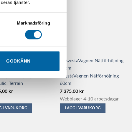
deras tjänster.
flera
er.
varianter.
De
Marknadsföring
olika
ativen
alternativen
kan
väljas
på
GODKÄNN
ktsidan
produktsidan
Vagnen Tipping Trailer L,
AvestaVagnen Nätförhöjning
lic, Terrain
60cm
5,00
kr
7 375,00
kr
Webblager 4-10 arbetsdagar
G I VARUKORG
LÄGG I VARUKORG