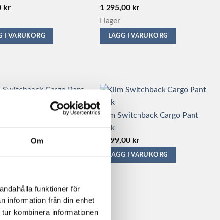
0
kr
1 295,00
kr
I lager
G I VARUKORG
LÄGG I VARUKORG
Switchback Cargo Pant
Klim Switchback Cargo Pant
– Asphalt
Teak
,00
kr
4 199,00
kr
Om
G I VARUKORG
LÄGG I VARUKORG
Den
här
andahålla funktioner för
kten
produkten
n information från din enhet
har
 tur kombinera informationen