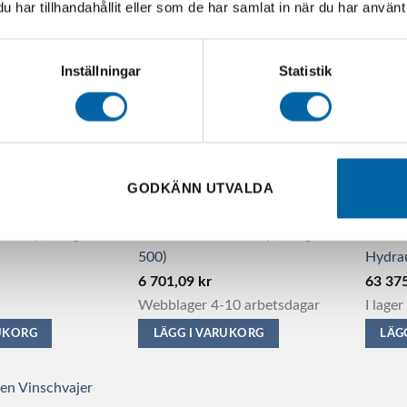
har tillhandahållit eller som de har samlat in när du har använt 
flera
natch block (winch
variant
angle relocator) for
De
sh (14.10200)
Inställningar
Statistik
olika
altern
kan
RUKORG
väljas
på
GODKÄNN UTVALDA
produ
ta Poly (Ranger
Polaris Vindruta Poly (Ranger
Avesta
500)
Hydrau
6 701,09
kr
63 37
Webblager 4-10 arbetsdagar
I lager
RUKORG
LÄGG I VARUKORG
LÄG