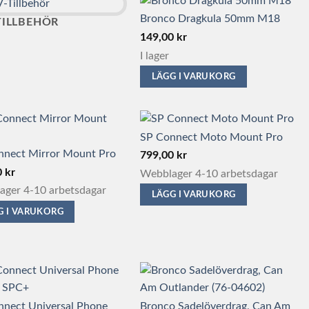
Bronco Dragkula 50mm M18
TILLBEHÖR
149,00
kr
I lager
LÄGG I VARUKORG
SP Connect Moto Mount Pro
nnect Mirror Mount Pro
799,00
kr
0
kr
Webblager 4-10 arbetsdagar
ger 4-10 arbetsdagar
LÄGG I VARUKORG
G I VARUKORG
nnect Universal Phone
Bronco Sadelöverdrag, Can Am