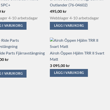
 SPC+
Outlander (76-04602)
0
kr
495,00
kr
ger 4-10 arbetsdagar
Webblager 4-10 arbetsdagar
G I VARUKORG
LÄGG I VARUKORG
ide Parts Fjärravstängning
Airoh Öppen Hjälm TRR II Svart
Matt
,00
kr
3 095,00
kr
LÄGG I VARUKORG
G I VARUKORG
Den
här
produkten
har
flera