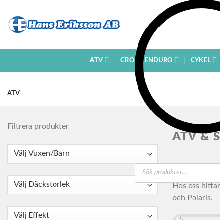
Skip
to
content
ATV
CROSS/ENDURO
CYKEL
ATV
Filtrera produkter
ATV & 
Produktsökning
Hos oss hittar
och Polaris.