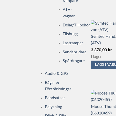
Klippare
ATV-
vagnar
Delar/Tillbehör
Flishugg
Symtec Hand
Lastramper
(ATV)
3 370,00
kr
Sandspridare
I lager
Spårdragare
LÄGG I VA
Audio & GPS
Bågar &
Förstärkningar
Bandsatser
Moose Thumb 
Belysning
(06320459)
Däck & Fälg