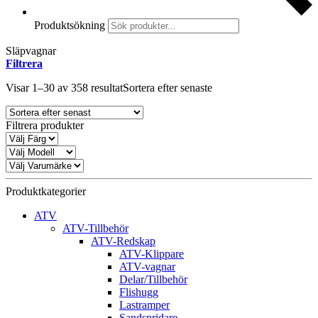
Produktsökning
Släpvagnar
Filtrera
Visar 1–30 av 358 resultat
Sortera efter senaste
Filtrera produkter
Produktkategorier
ATV
ATV-Tillbehör
ATV-Redskap
ATV-Klippare
ATV-vagnar
Delar/Tillbehör
Flishugg
Lastramper
Sandspridare