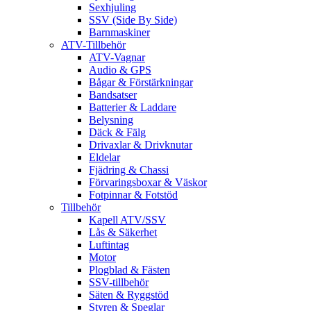
Sexhjuling
SSV (Side By Side)
Barnmaskiner
ATV-Tillbehör
ATV-Vagnar
Audio & GPS
Bågar & Förstärkningar
Bandsatser
Batterier & Laddare
Belysning
Däck & Fälg
Drivaxlar & Drivknutar
Eldelar
Fjädring & Chassi
Förvaringsboxar & Väskor
Fotpinnar & Fotstöd
Tillbehör
Kapell ATV/SSV
Lås & Säkerhet
Luftintag
Motor
Plogblad & Fästen
SSV-tillbehör
Säten & Ryggstöd
Styren & Speglar