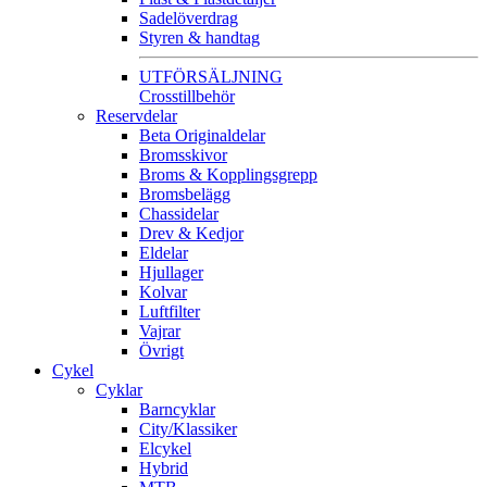
Sadelöverdrag
Styren & handtag
UTFÖRSÄLJNING
Crosstillbehör
Reservdelar
Beta Originaldelar
Bromsskivor
Broms & Kopplingsgrepp
Bromsbelägg
Chassidelar
Drev & Kedjor
Eldelar
Hjullager
Kolvar
Luftfilter
Vajrar
Övrigt
Cykel
Cyklar
Barncyklar
City/Klassiker
Elcykel
Hybrid