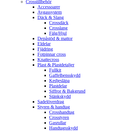
Crosstillbehör
Accessoarer
Avgassystem
Däck & Slang
Crossdäck
Crosslang
Fälg/Hjul
Depåstöd & mattor
Eldelar
Fjädring
Fotpinnar cross
Knattecross
Plast & Plastdetaljer
Fullkit
Gaffelbensskydd
Kedjesläpa
Plastdelar
Siffror & Bakgrund
Stänkskydd
Sadelöverdrag
Styren & handtag
Crosshandtag
Crosstyren
Gasrullar
Handtagsskydd