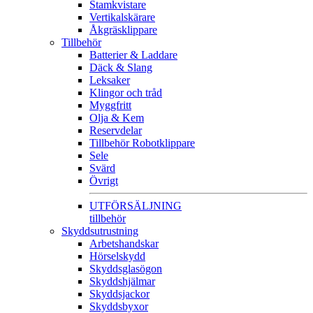
Stamkvistare
Vertikalskärare
Åkgräsklippare
Tillbehör
Batterier & Laddare
Däck & Slang
Leksaker
Klingor och tråd
Myggfritt
Olja & Kem
Reservdelar
Tillbehör Robotklippare
Sele
Svärd
Övrigt
UTFÖRSÄLJNING
tillbehör
Skyddsutrustning
Arbetshandskar
Hörselskydd
Skyddsglasögon
Skyddshjälmar
Skyddsjackor
Skyddsbyxor