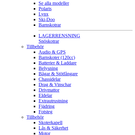
Se alla modeller
Polaris
Lynx
Ski-Doo
Barnskotrar
LAGERRENSNING
Snöskotrar
Tillbehör
Audio & GPS
Barnskoter (120cc)
Batterier & Laddare
Belysning
Bågar & Stötfångare
Chassidelar
Drag & Vinschar
Drivmattor
Eldelar
Extrautrustning
Fjädring
Fotsteg
Tillbehör
Skoterkapell
Lås & Säkerhet
Motor