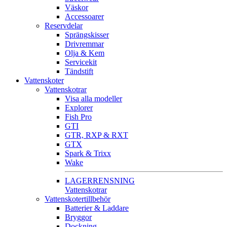
Väskor
Accessoarer
Reservdelar
Sprängskisser
Drivremmar
Olja & Kem
Servicekit
Tändstift
Vattenskoter
Vattenskotrar
Visa alla modeller
Explorer
Fish Pro
GTI
GTR, RXP & RXT
GTX
Spark & Trixx
Wake
LAGERRENSNING
Vattenskotrar
Vattenskotertillbehör
Batterier & Laddare
Bryggor
Dockning