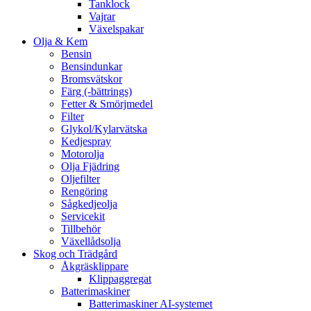
Tanklock
Vajrar
Växelspakar
Olja & Kem
Bensin
Bensindunkar
Bromsvätskor
Färg (-bättrings)
Fetter & Smörjmedel
Filter
Glykol/Kylarvätska
Kedjespray
Motorolja
Olja Fjädring
Oljefilter
Rengöring
Sågkedjeolja
Servicekit
Tillbehör
Växellådsolja
Skog och Trädgård
Åkgräsklippare
Klippaggregat
Batterimaskiner
Batterimaskiner AI-systemet