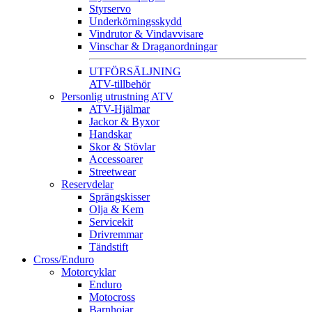
Styrservo
Underkörningsskydd
Vindrutor & Vindavvisare
Vinschar & Draganordningar
UTFÖRSÄLJNING
ATV-tillbehör
Personlig utrustning ATV
ATV-Hjälmar
Jackor & Byxor
Handskar
Skor & Stövlar
Accessoarer
Streetwear
Reservdelar
Sprängskisser
Olja & Kem
Servicekit
Drivremmar
Tändstift
Cross/Enduro
Motorcyklar
Enduro
Motocross
Barnhojar