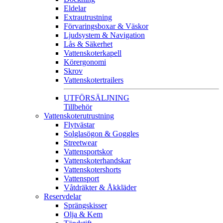
Eldelar
Extrautrustning
Förvaringsboxar & Väskor
Ljudsystem & Navigation
Lås & Säkerhet
Vattenskoterkapell
Körergonomi
Skrov
Vattenskotertrailers
UTFÖRSÄLJNING
Tillbehör
Vattenskoterutrustning
Flytvästar
Solglasögon & Goggles
Streetwear
Vattensportskor
Vattenskoterhandskar
Vattenskotershorts
Vattensport
Våtdräkter & Åkkläder
Reservdelar
Sprängskisser
Olja & Kem