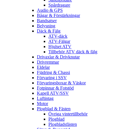
Spårdragare
Audio & GPS
Bågar & Förstärkningar
Bandsatser
Belysning
Däck & Fälg
ATV-däck
ATV-Fälgar
Hjulset ATV
Tillbehör ATV däck & fälg
Drivaxlar & Drivknutar
Drivremmar
Eldelar
Fjädring & Chassi
Förvaring i SSV
Förvaringsboxar & Väskor
Fotpinnar & Fotstöd
Kapell ATV/SSV
Luftintag
Motor
Plogblad & Fästen
Övriga vintertillbehör
Plogblad
Plogbladsfästen