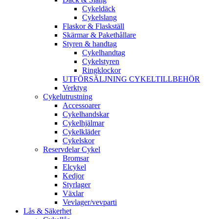
Cykeldäck
Cykelslang
Flaskor & Flaskställ
Skärmar & Pakethållare
Styren & handtag
Cykelhandtag
Cykelstyren
Ringklockor
UTFÖRSÄLJNING CYKELTILLBEHÖR
Verktyg
Cykelutrustning
Accessoarer
Cykelhandskar
Cykelhjälmar
Cykelkläder
Cykelskor
Reservdelar Cykel
Bromsar
Elcykel
Kedjor
Styrlager
Växlar
Vevlager/vevparti
Lås & Säkerhet