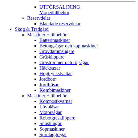
UTFÖRSÄLJNING
Mopedtillbehör
Reservdelar
Blandade reservdelar
Skog & Trädgård
Maskiner + tillbehör
Batterimaskiner
Betongsågar och kapmaskiner
Grovdammsugare
Gräsklippare
Grästrimmer och röjsågar
Häcksaxar
Högtryckstvättar
Jordborr
Jordfräsar
Kombimaskiner
Maskiner + tillbehör
Kompostkvarnar
Lövblåsar
Motorsågar
Robotgräsklippare
Snöslungor
Sopmaskiner
Sprutaggregat