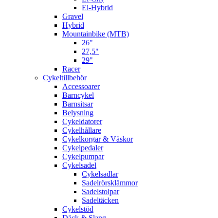
El-Hybrid
Gravel
Hybrid
Mountainbike (MTB)
26"
27,5"
29"
Racer
Cykeltillbehör
Accessoarer
Barncykel
Barnsitsar
Belysning
Cykeldatorer
Cykelhållare
Cykelkorgar & Väskor
Cykelpedaler
Cykelpumpar
Cykelsadel
Cykelsadlar
Sadelrörsklämmor
Sadelstolpar
Sadeltäcken
Cykelstöd
Däck & Slang