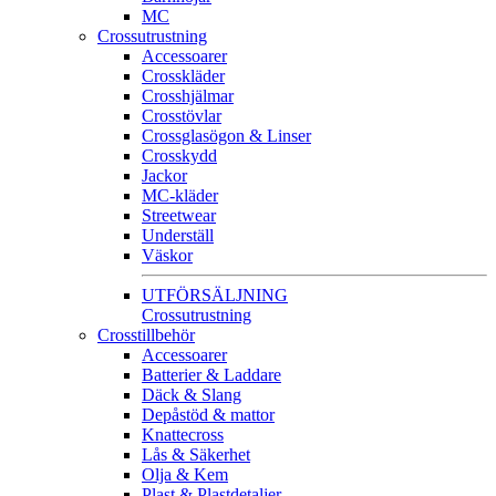
MC
Crossutrustning
Accessoarer
Crosskläder
Crosshjälmar
Crosstövlar
Crossglasögon & Linser
Crosskydd
Jackor
MC-kläder
Streetwear
Underställ
Väskor
UTFÖRSÄLJNING
Crossutrustning
Crosstillbehör
Accessoarer
Batterier & Laddare
Däck & Slang
Depåstöd & mattor
Knattecross
Lås & Säkerhet
Olja & Kem
Plast & Plastdetaljer