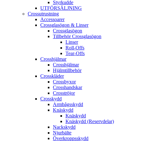
Styrkudde
UTFÖRSÄLJNING
Crossutrustning
Accessoarer
Crossglasögon & Linser
Crossglasögon
Tillbehör Crossglasögon
Linser
Roll-Offs
Tear-Offs
Crosshjälmar
Crosshjälmar
Hjälmtillbehör
Crosskläder
Crossbyxor
Crosshandskar
Crosströjor
Crosskydd
Armbågsskydd
Knäskydd
Knäskydd
Knäskydd (Reservdelar)
Nackskydd
Njurbälte
Överkroppsskydd