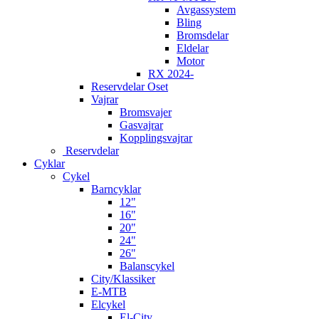
Avgassystem
Bling
Bromsdelar
Eldelar
Motor
RX 2024-
Reservdelar Oset
Vajrar
Bromsvajer
Gasvajrar
Kopplingsvajrar
Reservdelar
Cyklar
Cykel
Barncyklar
12"
16"
20"
24"
26"
Balanscykel
City/Klassiker
E-MTB
Elcykel
El-City