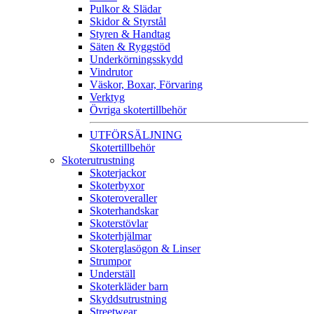
Pulkor & Slädar
Skidor & Styrstål
Styren & Handtag
Säten & Ryggstöd
Underkörningsskydd
Vindrutor
Väskor, Boxar, Förvaring
Verktyg
Övriga skotertillbehör
UTFÖRSÄLJNING
Skotertillbehör
Skoterutrustning
Skoterjackor
Skoterbyxor
Skoteroveraller
Skoterhandskar
Skoterstövlar
Skoterhjälmar
Skoterglasögon & Linser
Strumpor
Underställ
Skoterkläder barn
Skyddsutrustning
Streetwear