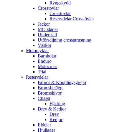
Ryggskydd
Crosstövlar
Crosstövlar
Reservdelar Crosstövlar
Jackor
MC-kläder
Underställ
Utförsäljning crossutrustning
Väskor
Motorcyklar
Barnhojar
Enduro
Motocross
Trial
Reservdelar
Broms & Kopplingsgrepp
Bromsbelägg
Bromsskivor
Chassi
Fjädring
Drev & Kedjor
Drev
Kedjor
Eldelar
Hjullager