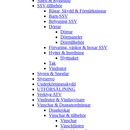
Säten & Ryggstöd
SSV-tillbehör
Bågar, Skydd & Förstärkningar
Barn-SSV
Belysning SSV
Dörrar
Dörrar
Dörrpaneler
Dörrtillbehör
Förvaring, väskor & boxar SSV
Hytter & Inredning
Hyttpaket
Tak
Vindrutor
Styren & Speglar
Styrservo
Underkörningsskydd
UTFÖRSÄLJNING
Verktyg ATV
Vindrutor & Vindavvisare
Vinschar & Draganordningar
Dragkrokar
Vinschar & tillbehör
Vinschar
Vinschfästen