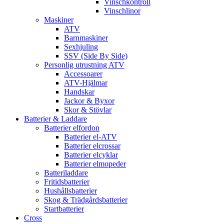
Vinschkontroll
Vinschlinor
Maskiner
ATV
Barnmaskiner
Sexhjuling
SSV (Side By Side)
Personlig utrustning ATV
Accessoarer
ATV-Hjälmar
Handskar
Jackor & Byxor
Skor & Stövlar
Batterier & Laddare
Batterier elfordon
Batterier el-ATV
Batterier elcrossar
Batterier elcyklar
Batterier elmopeder
Batteriladdare
Fritidsbatterier
Hushållsbatterier
Skog & Trädgårdsbatterier
Startbatterier
Cross