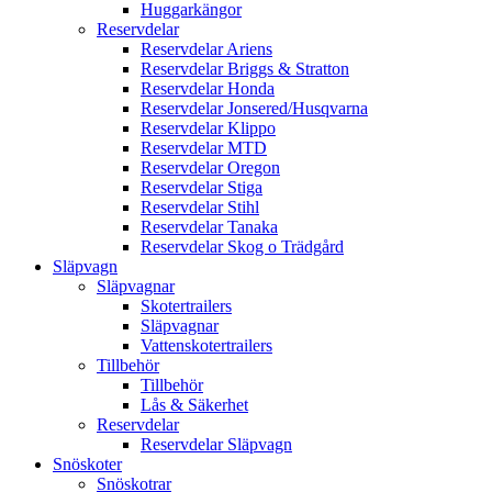
Huggarkängor
Reservdelar
Reservdelar Ariens
Reservdelar Briggs & Stratton
Reservdelar Honda
Reservdelar Jonsered/Husqvarna
Reservdelar Klippo
Reservdelar MTD
Reservdelar Oregon
Reservdelar Stiga
Reservdelar Stihl
Reservdelar Tanaka
Reservdelar Skog o Trädgård
Släpvagn
Släpvagnar
Skotertrailers
Släpvagnar
Vattenskotertrailers
Tillbehör
Tillbehör
Lås & Säkerhet
Reservdelar
Reservdelar Släpvagn
Snöskoter
Snöskotrar