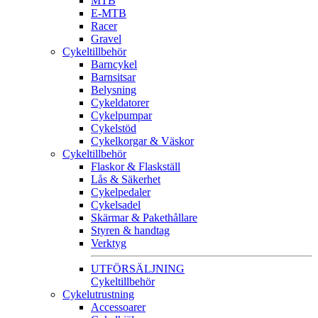
MTB
E-MTB
Racer
Gravel
Cykeltillbehör
Barncykel
Barnsitsar
Belysning
Cykeldatorer
Cykelpumpar
Cykelstöd
Cykelkorgar & Väskor
Cykeltillbehör
Flaskor & Flaskställ
Lås & Säkerhet
Cykelpedaler
Cykelsadel
Skärmar & Pakethållare
Styren & handtag
Verktyg
UTFÖRSÄLJNING
Cykeltillbehör
Cykelutrustning
Accessoarer