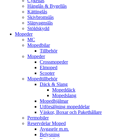
Cykellås
Hänglås & Bygellås
Kättinglås
Skivbromslås
Släpvagnslås
Stöldskydd
Mopeder
MC
Mopedbilar
Tillbehör
Mopeder
Crossmopeder
Elmoped
Scooter
Mopedtillbehör
Däck & Slang
Mopeddäck
Mopedslang
Mopedhjälmar
Utförsäljning mopeddelar
Väskor, Boxar och Pakethållare
Permobiler
Reservdelar Moped
Avgasrör m.m.
Belysning