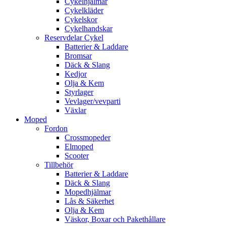
Cykelhjälmar
Cykelkläder
Cykelskor
Cykelhandskar
Reservdelar Cykel
Batterier & Laddare
Bromsar
Däck & Slang
Kedjor
Olja & Kem
Styrlager
Vevlager/vevparti
Växlar
Moped
Fordon
Crossmopeder
Elmoped
Scooter
Tillbehör
Batterier & Laddare
Däck & Slang
Mopedhjälmar
Lås & Säkerhet
Olja & Kem
Väskor, Boxar och Pakethållare