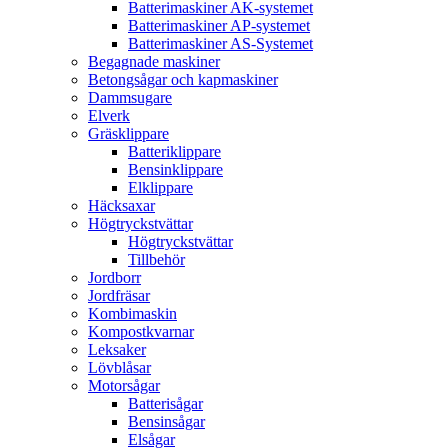
Batterimaskiner AK-systemet
Batterimaskiner AP-systemet
Batterimaskiner AS-Systemet
Begagnade maskiner
Betongsågar och kapmaskiner
Dammsugare
Elverk
Gräsklippare
Batteriklippare
Bensinklippare
Elklippare
Häcksaxar
Högtryckstvättar
Högtryckstvättar
Tillbehör
Jordborr
Jordfräsar
Kombimaskin
Kompostkvarnar
Leksaker
Lövblåsar
Motorsågar
Batterisågar
Bensinsågar
Elsågar