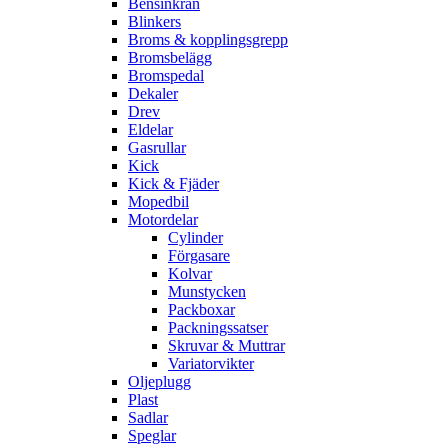
Bensinkran
Blinkers
Broms & kopplingsgrepp
Bromsbelägg
Bromspedal
Dekaler
Drev
Eldelar
Gasrullar
Kick
Kick & Fjäder
Mopedbil
Motordelar
Cylinder
Förgasare
Kolvar
Munstycken
Packboxar
Packningssatser
Skruvar & Muttrar
Variatorvikter
Oljeplugg
Plast
Sadlar
Speglar