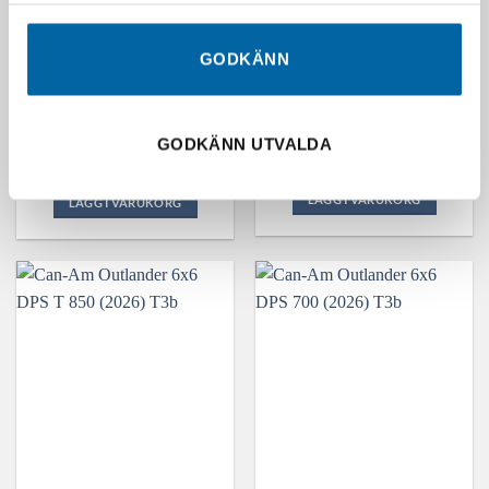
GODKÄNN
Can-Am Outlander MAX
Can-Am Outlander 6×6
6×6 DPS 700 (2026) T3b
BACKCOUNTRY 1000R
(2026) T3b
203 900,00
kr
250 900,00
kr
I lager - kontakta oss för
GODKÄNN UTVALDA
Kontakta oss för offert
offert
LÄGG I VARUKORG
LÄGG I VARUKORG