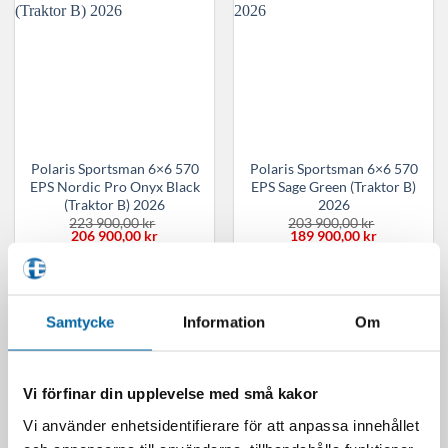
Polaris Sportsman 6×6 570
Polaris Sportsman 6×6 570
EPS Nordic Pro Onyx Black
EPS Sage Green (Traktor B)
(Traktor B) 2026
2026
223 900,00
kr
203 900,00
kr
Det
Det
Det
Det
206 900,00
kr
189 900,00
kr
ursprungliga
nuvarande
ursprungliga
nuvarande
I lager - kontakta oss för
I lager - kontakta oss för
priset
priset
priset
priset
var:
är:
var:
är:
offert
offert
223
206
203
189
900,00 kr.
900,00 kr.
900,00 kr.
900,00 kr.
LÄGG I VARUKORG
LÄGG I VARUKORG
Samtycke
Information
Om
Vi förfinar din upplevelse med små kakor
Vi använder enhetsidentifierare för att anpassa innehållet