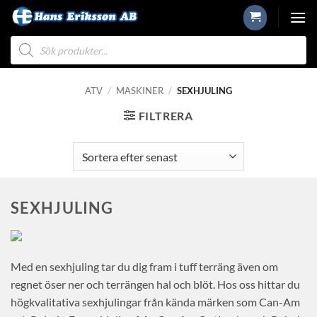
Skip
to
Produktsökning
content
ATV
/
MASKINER
/
SEXHJULING
FILTRERA
SEXHJULING
Med en sexhjuling tar du dig fram i tuff terräng även om
regnet öser ner och terrängen hal och blöt. Hos oss hittar du
högkvalitativa sexhjulingar från kända märken som Can-Am