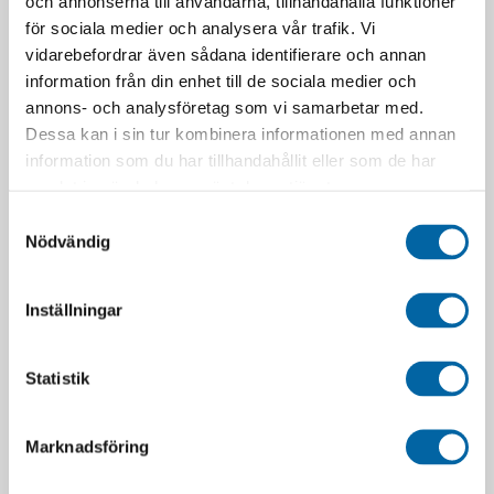
och annonserna till användarna, tillhandahålla funktioner
för sociala medier och analysera vår trafik. Vi
vidarebefordrar även sådana identifierare och annan
information från din enhet till de sociala medier och
annons- och analysföretag som vi samarbetar med.
Dessa kan i sin tur kombinera informationen med annan
Can-Am Outlander MAX
Can-Am Outlander MAX
information som du har tillhandahållit eller som de har
6×6 BACKCOUNTRY 1000R
6×6 DPS 850 (2026) T3b
samlat in när du har använt deras tjänster.
(2026) T3b
228 900,00
kr
261 900,00
kr
Kontakta oss för offert
Samtyckesval
Kontakta oss för offert
Nödvändig
LÄGG I VARUKORG
LÄGG I VARUKORG
Inställningar
Statistik
Marknadsföring