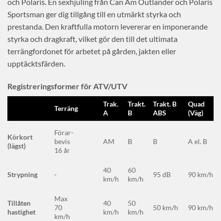
och Polaris. En sexhjuling från Can Am Outlander och Polaris
Sportsman ger dig tillgång till en utmärkt styrka och
prestanda. Den kraftfulla motorn levererar en imponerande
styrka och dragkraft, vilket gör den till det ultimata
terrängfordonet för arbetet på gården, jakten eller
upptäcktsfärden.
Registreringsformer för ATV/UTV
Trak.
Trakt.
Trakt. B
Quad
Terräng
A
B
ABS
(Väg)
Förar-
Körkort
AM
B
B
A el. B
bevis
(lägst)
16 år
40
60
Strypning
-
95 dB
90 km/h
km/h
km/h
Max
Tillåten
40
50
50 km/h
90 km/h
70
hastighet
km/h
km/h
km/h