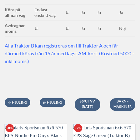
Köra på
Endasr
Ja
Ja
Ja
Ja
allmän väg
enskild väg
Avdragbar
Ja
Ja
Ja
Ja
Nej
moms
Alla Traktor B kan registreras om till Traktor A och får
därmed köras från 15 år med lägst AM-kort. (Kostnad 5000:-
inkl moms.)
SS/UTVV
BARN -
4- HJULING
6- HJULING
(RATT)
MASKINER
-8%
-7%