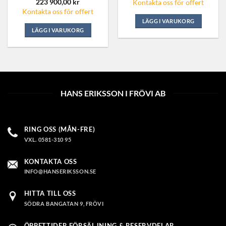
223 900,00
kr
Kontakta oss för offert
Kontakta oss för offert
LÄGG I VARUKORG
LÄGG I VARUKORG
HANS ERIKSSON I FRÖVI AB
RING OSS (MÅN-FRE)
VXL. 0581-310 95
KONTAKTA OSS
INFO@HANSERIKSSON.SE
HITTA TILL OSS
SÖDRA BANGATAN 9, FRÖVI
ÖPPETTIDER FÖRSÄLJNING & RESERVDELAR