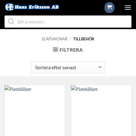
Skip
to
Produktsökning
content
SLÄPVAGNAR
/
TILLBEHÖR
FILTRERA