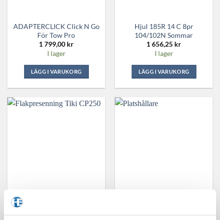
ADAPTERCLICK Click N Go
Hjul 185R 14 C 8pr
För Tow Pro
104/102N Sommar
1 799,00
kr
1 656,25
kr
I lager
I lager
LÄGG I VARUKORG
LÄGG I VARUKORG
Vinterhjul Dubb 195/65-15
Flakpresenning Tiki CP250
Plåt
3 368,75
kr