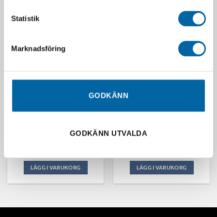
Statistik
Marknadsföring
SLUT I LAGER
SLUT I LAGER
GODKÄNN
Dubbade Vinterdäck På
Fulton Performance Carpet
Plåtfälg
Bunk 12″X144″
GODKÄNN UTVALDA
3 450,00
kr
370,00
kr
Slutsåld
Slutsåld
LÄGG I VARUKORG
LÄGG I VARUKORG