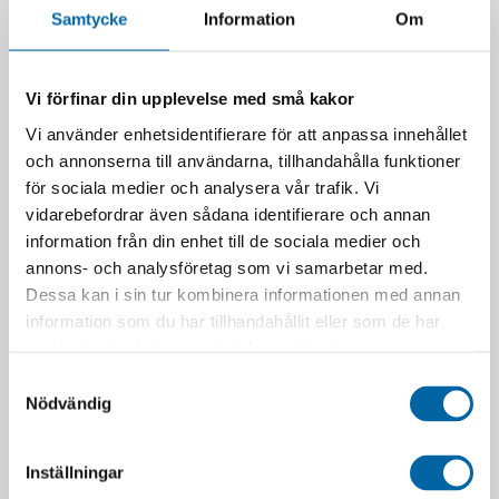
1 995,00
kr
I lager
Samtycke
Information
Om
I lager
LÄGG I VARUKORG
LÄGG I VARUKORG
Vi förfinar din upplevelse med små kakor
Vi använder enhetsidentifierare för att anpassa innehållet
och annonserna till användarna, tillhandahålla funktioner
för sociala medier och analysera vår trafik. Vi
vidarebefordrar även sådana identifierare och annan
information från din enhet till de sociala medier och
annons- och analysföretag som vi samarbetar med.
Dessa kan i sin tur kombinera informationen med annan
information som du har tillhandahållit eller som de har
samlat in när du har använt deras tjänster.
Vinterdäck Dubb 155×13
Hjul 195/65R15
Samtyckesval
Kpl Med Plåtfälg
2 850,00
kr
Nödvändig
1 620,00
kr
I lager
I lager
LÄGG I VARUKORG
Inställningar
LÄGG I VARUKORG