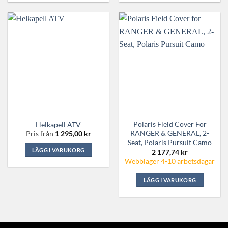
Polaris Field Cover For
Helkapell ATV
RANGER & GENERAL, 2-
Pris från
1 295,00
kr
Seat, Polaris Pursuit Camo
LÄGG I VARUKORG
2 177,74
kr
Webblager 4-10 arbetsdagar
Den
här
LÄGG I VARUKORG
produkten
har
flera
varianter.
De