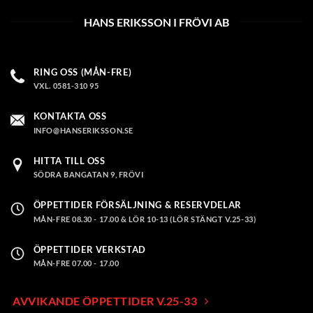
olika
HANS ERIKSSON I FRÖVI AB
alternativen
kan
väljas
på
RING OSS (MÅN-FRE)
produktsidan
VXL. 0581-310 95
KONTAKTA OSS
INFO@HANSERIKSSON.SE
HITTA TILL OSS
SÖDRA BANGATAN 9, FRÖVI
ÖPPETTIDER FÖRSÄLJNING & RESERVDELAR
MÅN-FRE 08.30 - 17.00 & LÖR 10-13 (LÖR STÄNGT V.25-33)
ÖPPETTIDER VERKSTAD
MÅN-FRE 07.00 - 17.00
AVVIKANDE ÖPPETTIDER V.25-33