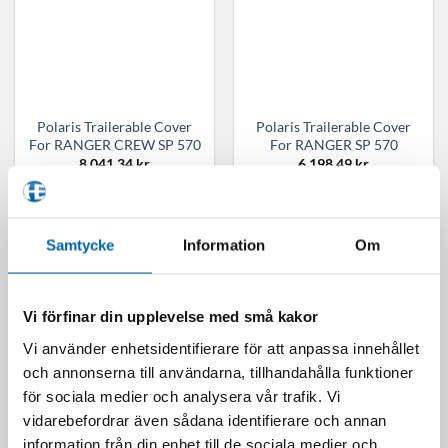
Polaris Trailerable Cover
Polaris Trailerable Cover
For RANGER CREW SP 570
For RANGER SP 570
8 041,34
kr
6 198,49
kr
Webblager 4-10 arbetsdagar
Webblager 4-10 arbetsdagar
LÄGG I VARUKORG
LÄGG I VARUKORG
Samtycke
Information
Om
Vi förfinar din upplevelse med små kakor
Vi använder enhetsidentifierare för att anpassa innehållet
och annonserna till användarna, tillhandahålla funktioner
för sociala medier och analysera vår trafik. Vi
vidarebefordrar även sådana identifierare och annan
information från din enhet till de sociala medier och