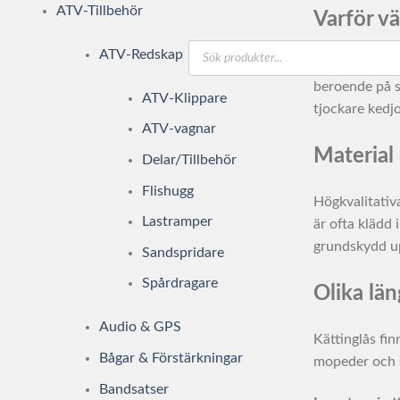
ATV-Tillbehör
Varför vä
Produktsökning
ATV-Redskap
Den största fö
beroende på si
ATV-Klippare
tjockare kedj
ATV-vagnar
Material
Delar/Tillbehör
Flishugg
Högkvalitativ
Lastramper
är ofta klädd 
grundskydd up
Sandspridare
Spårdragare
Olika lä
Audio & GPS
Kättinglås fin
Bågar & Förstärkningar
mopeder och st
Bandsatser