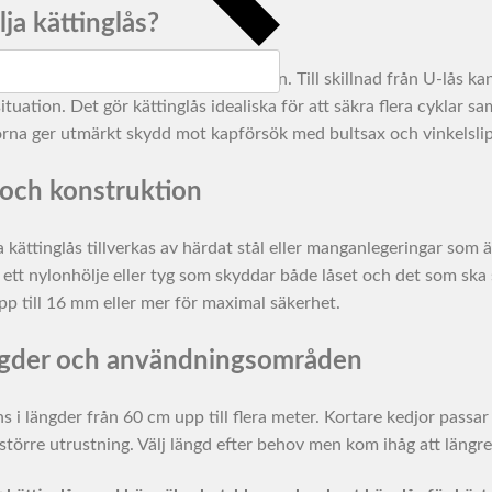
lja kättinglås?
rdelen med kättinglås är flexibiliteten. Till skillnad från U-lås k
tuation. Det gör kättinglås idealiska för att säkra flera cyklar sa
orna ger utmärkt skydd mot kapförsök med bultsax och vinkelslip
 och konstruktion
a kättinglås tillverkas av härdat stål eller manganlegeringar som
i ett nylonhölje eller tyg som skyddar både låset och det som ska
p till 16 mm eller mer för maximal säkerhet.
ngder och användningsområden
ns i längder från 60 cm upp till flera meter. Kortare kedjor passa
örre utrustning. Välj längd efter behov men kom ihåg att längre 