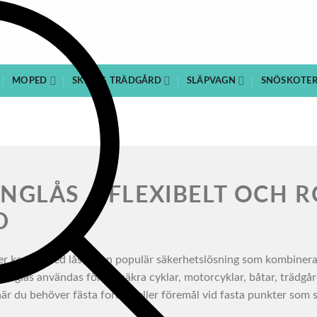
VERKSTAD
MOPED
SKOG & TRÄDGÅRD
SLÄPVAGN
SNÖSKOTE
INGLÅS – FLEXIBELT OCH 
D
ller kedjor med lås, är en populär säkerhetslösning som kombinera
tinglås användas för att säkra cyklar, motorcyklar, båtar, trädgå
r du behöver fästa fordon eller föremål vid fasta punkter som st