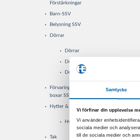
Förstärkningar
Barn-SSV
Belysning SSV
Dörrar
Dörrar
Dörrpaneler
Dörrtillbehör
Förvaring, väskor &
Samtycke
boxar SSV
Hytter & Inredning
Vi förfinar din upplevelse 
Vi använder enhetsidentifierar
Hyttpaket
sociala medier och analysera 
till de sociala medier och a
Tak