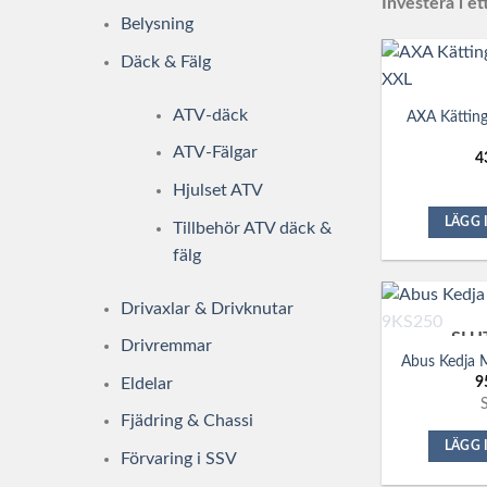
Investera i e
Belysning
Däck & Fälg
ATV-däck
AXA Kätting
ATV-Fälgar
4
Hjulset ATV
LÄGG 
Tillbehör ATV däck &
fälg
Drivaxlar & Drivknutar
SLU
Drivremmar
Abus Kedja 
9
Eldelar
S
Fjädring & Chassi
LÄGG 
Förvaring i SSV