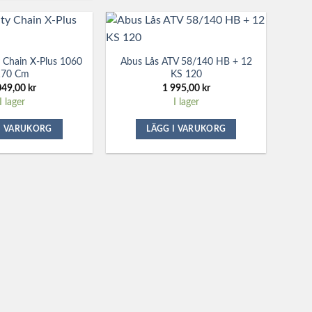
y Chain X-Plus 1060
Abus Lås ATV 58/140 HB + 12
170 Cm
KS 120
049,00
kr
1 995,00
kr
I lager
I lager
I VARUKORG
LÄGG I VARUKORG