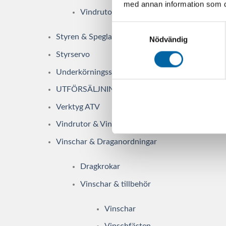
med annan information som du 
Vindrutor
Samtyckesval
Styren & Speglar
Nödvändig
Styrservo
Underkörningsskydd
UTFÖRSÄLJNING
Verktyg ATV
Vindrutor & Vindavvisare
Vinschar & Draganordningar
Dragkrokar
Vinschar & tillbehör
Vinschar