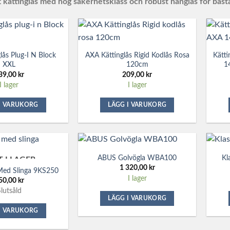
tt kättinglås med hög säkerhetsklass och robust hänglås för bäst
lås Plug-I N Block
AXA Kättinglås Rigid Kodlås Rosa
Kätti
XXL
120cm
1
39,00
kr
209,00
kr
I lager
I lager
I VARUKORG
LÄGG I VARUKORG
ABUS Golvögla WBA100
Kl
T I LAGER
1 320,00
kr
Med Slinga 9KS250
I lager
50,00
kr
lutsåld
LÄGG I VARUKORG
I VARUKORG