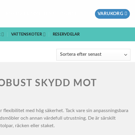
VARUKORG
KONTAKT & ÖPPETTIDER
ÖVRIGT
R
VATTENSKOTER
RESERVDELAR
ROBUST SKYDD MOT
r flexibilitet med hög säkerhet. Tack vare sin anpassningsbara
rdsmöbler och annan värdefull utrustning. De är särskilt
olpar, räcken eller staket.