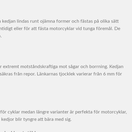
an kedjan lindas runt ojämna former och fästas på olika sätt
mtidigt eller för att fästa motorcyklar vid tunga föremål. De
.
 är extremt motståndskraftiga mot sågar och borrning. Kedjan
 säkras från repor. Länkarnas tjocklek varierar från 6 mm för
r för cyklar medan längre varianter är perfekta för motorcyklar,
kedjor blir tyngre att bära med sig.