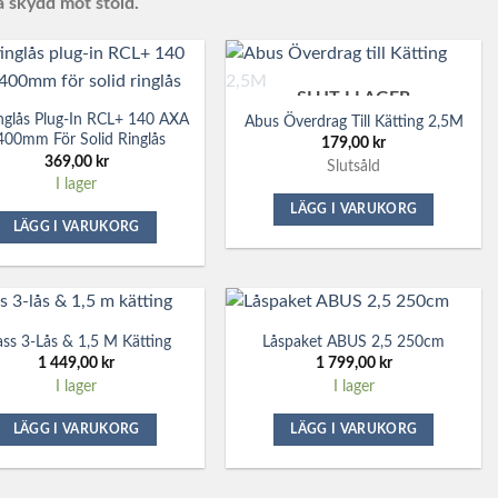
a skydd mot stöld.
SLUT I LAGER
nglås Plug-In RCL+ 140 AXA
Abus Överdrag Till Kätting 2,5M
400mm För Solid Ringlås
179,00
kr
369,00
kr
Slutsåld
I lager
LÄGG I VARUKORG
LÄGG I VARUKORG
ass 3-Lås & 1,5 M Kätting
Låspaket ABUS 2,5 250cm
1 449,00
kr
1 799,00
kr
I lager
I lager
LÄGG I VARUKORG
LÄGG I VARUKORG