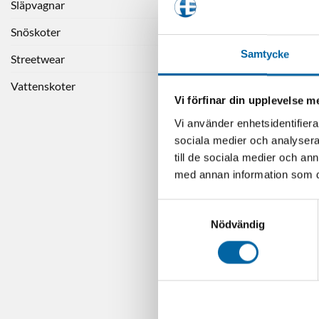
Släpvagnar
LÄGG 
Snöskoter
Samtycke
Streetwear
-50%
Vattenskoter
Vi förfinar din upplevelse 
Vi använder enhetsidentifierar
sociala medier och analysera 
till de sociala medier och a
med annan information som du 
Samtyckesval
Nödvändig
TEC Universa
F
129,0
LÄGG 