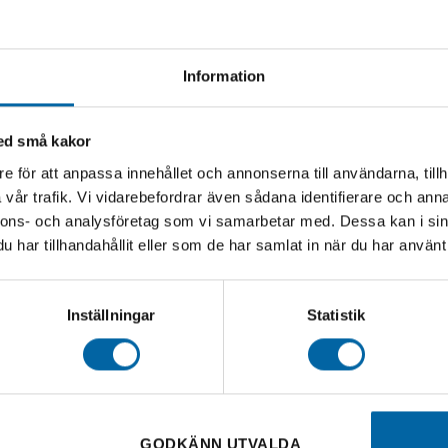
I lager
I VARUKORG
LÄGG I VARUKORG
Information
med små kakor
e för att anpassa innehållet och annonserna till användarna, tillh
vår trafik. Vi vidarebefordrar även sådana identifierare och anna
nnons- och analysföretag som vi samarbetar med. Dessa kan i sin
har tillhandahållit eller som de har samlat in när du har använt 
Inställningar
Statistik
lborste ”kam” Bred
TEC Universalborste ”kam” Smal
T
ör Cykel
För Krans Och Kedja
Det
Det
0
kr
65,00
kr
129,00
kr
ursprungliga
nuvarande
I lager
I lager
priset
priset
var:
är:
129,00 kr.
65,00 kr.
GODKÄNN UTVALDA
I VARUKORG
LÄGG I VARUKORG