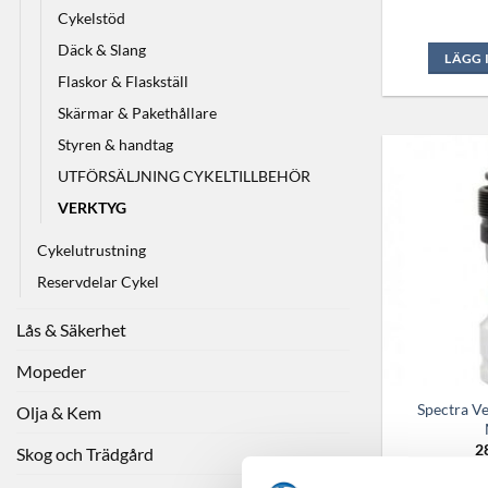
Cykelstöd
Däck & Slang
LÄGG 
Flaskor & Flaskställ
Skärmar & Pakethållare
Styren & handtag
UTFÖRSÄLJNING CYKELTILLBEHÖR
VERKTYG
Cykelutrustning
Reservdelar Cykel
Lås & Säkerhet
Mopeder
Spectra V
Olja & Kem
2
Skog och Trädgård
Webblager 