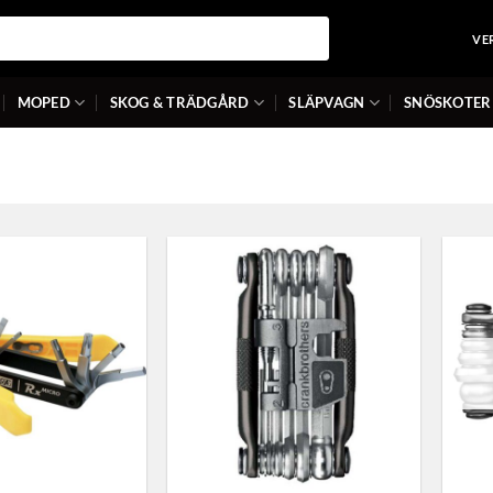
VE
MOPED
SKOG & TRÄDGÅRD
SLÄPVAGN
SNÖSKOTER