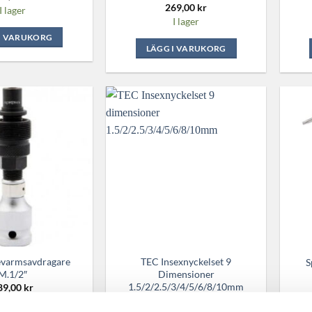
269,00
kr
I lager
I lager
I VARUKORG
LÄGG I VARUKORG
evarmsavdragare
TEC Insexnyckelset 9
S
M.1/2″
Dimensioner
1.5/2/2.5/3/4/5/6/8/10mm
89,00
kr
389,00
kr
4-10 arbetsdagar