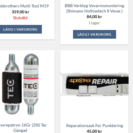
BBB Verktyg Vevarmsmontering
nkbrothers Multi-Tool M19
(Shimano Hollowtech II Vevar.)
359,00
kr
84,00
kr
Slutsåld
I lager
LÄGG I VARUKORG
LÄGG I VARUKORG
syrepatron 16Gr (2St) Tec
Reparationsask För Punktering
Gängad
45,00
kr