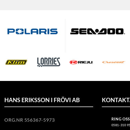
HANS ERIKSSON I FRÖVI AB
KONTAKT
RING OSS
ORG.NR 556367-5973
0581-310 9