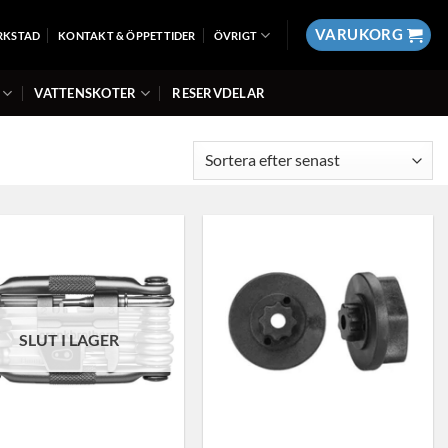
VARUKORG
RKSTAD
KONTAKT & ÖPPETTIDER
ÖVRIGT
VATTENSKOTER
RESERVDELAR
SLUT I LAGER