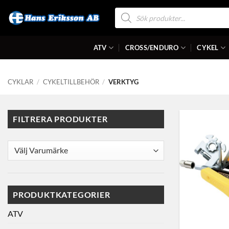
Skip
Produktsökning
to
content
ATV
CROSS/ENDURO
CYKEL
CYKLAR
/
CYKELTILLBEHÖR
/
VERKTYG
FILTRERA PRODUKTER
PRODUKTKATEGORIER
ATV