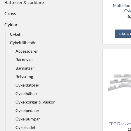
Batterier & Laddare
Multi-Tool
Cyk
Cross
6
Cyklar
Cykel
LÄGG 
Cykeltillbehör
Accessoarer
Barncykel
Barnsitsar
Belysning
Cykeldatorer
Cykelhållare
Cykelkorgar & Väskor
Cykelpedaler
Cykelpumpar
TEC Däckverk
Cykelsadel
1