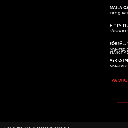
MAILA O
INFO@HAN
HITTA TI
SÖDRA BAN
FÖRSÄLJ
MÅN-FRE: 08
STÄNGT V.2
VERKSTA
MÅN-FRE 07.
AVVIK
Copyright 2026 ©
Hans Eriksson AB