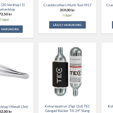
 (20 Verktyg I 1)
Crankbrothers Multi-Tool M17
Cra
elverktyg
359,00
kr
72,50
kr
I lager
I lager
LÄGG I VARUKORG
I VARUKORG
Kolsyrepatron 25gr (2st) TEC
Kol
tyg I Metall (3st)
Gängad Räcker Till 29″ Slang
02,00
kr