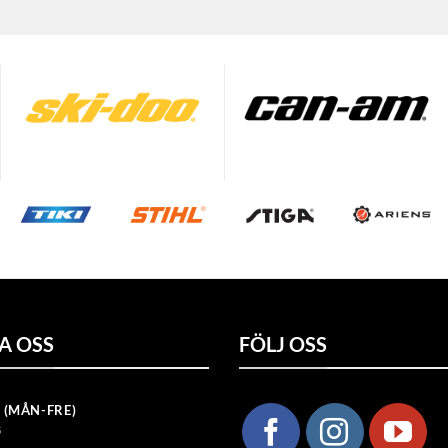
A OSS
FÖLJ OSS
 (MÅN-FRE)
5