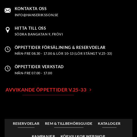
väljas
på
KONTAKTA OSS
produktsidan
INFO@HANSERIKSSON.SE
HITTA TILL OSS
SÖDRA BANGATAN 9, FRÖVI
ÖPPETTIDER FÖRSÄLJNING & RESERVDELAR
MÅN-FRE 08.30 - 17.00 & LÖR 10-13 (LÖR STÄNGT V.25-33)
ÖPPETTIDER VERKSTAD
MÅN-FRE 07.00 - 17.00
AVVIKANDE ÖPPETTIDER V.25-33
RESERVDELAR
REM & TILLBEHÖRSGUIDE
KATALOGER
KAMPANJER
KÖPVILLKOR WEBSHOP