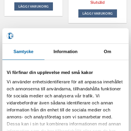
Slutsåld
LÄGG I VARUKORG
Den
LÄGG I VARUKORG
här
produkten
har
flera
varianter.
De
Samtycke
Information
Om
olika
SLUT I LAGER
alternativen
kan
Vi förfinar din upplevelse med små kakor
väljas
på
Vi använder enhetsidentifierare för att anpassa innehållet
produktsidan
och annonserna till användarna, tillhandahålla funktioner
Klim Temperflask 1L (kyla
ProGreen Arm Pump 100ml
för sociala medier och analysera vår trafik. Vi
24h+, Värme 12h+)
259,00
kr
vidarebefordrar även sådana identifierare och annan
Vattenflaska
Slutsåld
399,00
kr
information från din enhet till de sociala medier och
I lager
LÄGG I VARUKORG
annons- och analysföretag som vi samarbetar med.
Dessa kan i sin tur kombinera informationen med annan
LÄGG I VARUKORG
information som du har tillhandahållit eller som de har