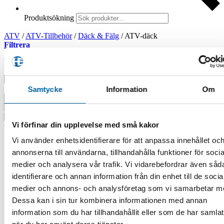
Produktsökning
ATV
/
ATV-Tillbehör
/
Däck & Fälg
/
ATV-däck
Filtrera
Visar 1–30 av 146 resultat
Sortera efter senaste
Filtrera produkter
Samtycke
Information
Om
Vi förfinar din upplevelse med små kakor
Produktkategorier
Vi använder enhetsidentifierare för att anpassa innehållet oc
ATV
annonserna till användarna, tillhandahålla funktioner för socia
ATV-Tillbehör
medier och analysera vår trafik. Vi vidarebefordrar även såd
ATV-Redskap
identifierare och annan information från din enhet till de socia
ATV-Klippare
ATV-vagnar
medier och annons- och analysföretag som vi samarbetar m
Delar/Tillbehör
Dessa kan i sin tur kombinera informationen med annan
Flishugg
information som du har tillhandahållit eller som de har samlat
Lastramper
Sandspridare