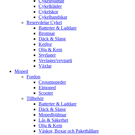
Cykelhjälmar
Cykelkläder
Cykelskor
Cykelhandskar
Reservdelar Cykel
Batterier & Laddare
Bromsar
Däck & Slang
Kedjor
Olja & Kem
Styrlager
Vevlager/vevparti
Växlar
Moped
Fordon
Crossmopeder
Elmoped
Scooter
Tillbehör
Batterier & Laddare
Däck & Slang
Mopedhjälmar
Lås & Säkerhet
Olja & Kem
Väskor, Boxar och Pakethållare