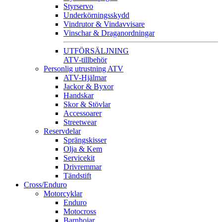
Styrservo
Underkörningsskydd
Vindrutor & Vindavvisare
Vinschar & Draganordningar
UTFÖRSÄLJNING
ATV-tillbehör
Personlig utrustning ATV
ATV-Hjälmar
Jackor & Byxor
Handskar
Skor & Stövlar
Accessoarer
Streetwear
Reservdelar
Sprängskisser
Olja & Kem
Servicekit
Drivremmar
Tändstift
Cross/Enduro
Motorcyklar
Enduro
Motocross
Barnhojar