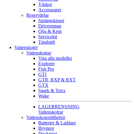
Väskor
Accessoarer
Reservdelar
Sprängskisser
Drivremmar
Olja & Kem
Servicekit
Tändstift
Vattenskoter
Vattenskotrar
Visa alla modeller
Explorer
Fish Pro
GTI
GTR, RXP & RXT
GTX
Spark & Trixx
Wake
LAGERRENSNING
Vattenskotrar
Vattenskotertillbehör
Batterier & Laddare
Bryggor
Dockning