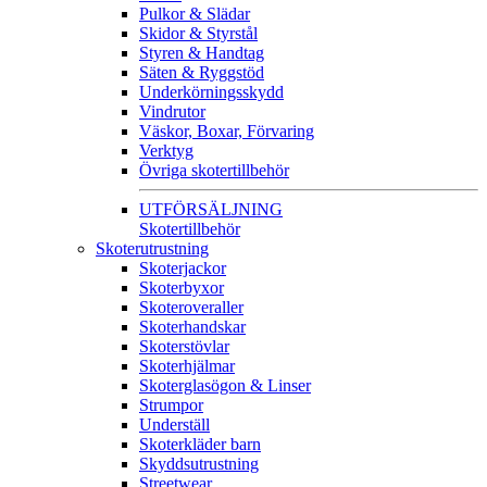
Pulkor & Slädar
Skidor & Styrstål
Styren & Handtag
Säten & Ryggstöd
Underkörningsskydd
Vindrutor
Väskor, Boxar, Förvaring
Verktyg
Övriga skotertillbehör
UTFÖRSÄLJNING
Skotertillbehör
Skoterutrustning
Skoterjackor
Skoterbyxor
Skoteroveraller
Skoterhandskar
Skoterstövlar
Skoterhjälmar
Skoterglasögon & Linser
Strumpor
Underställ
Skoterkläder barn
Skyddsutrustning
Streetwear