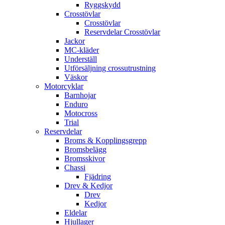
Ryggskydd
Crosstövlar
Crosstövlar
Reservdelar Crosstövlar
Jackor
MC-kläder
Underställ
Utförsäljning crossutrustning
Väskor
Motorcyklar
Barnhojar
Enduro
Motocross
Trial
Reservdelar
Broms & Kopplingsgrepp
Bromsbelägg
Bromsskivor
Chassi
Fjädring
Drev & Kedjor
Drev
Kedjor
Eldelar
Hjullager