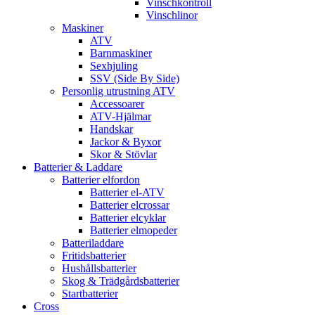
Vinschkontroll
Vinschlinor
Maskiner
ATV
Barnmaskiner
Sexhjuling
SSV (Side By Side)
Personlig utrustning ATV
Accessoarer
ATV-Hjälmar
Handskar
Jackor & Byxor
Skor & Stövlar
Batterier & Laddare
Batterier elfordon
Batterier el-ATV
Batterier elcrossar
Batterier elcyklar
Batterier elmopeder
Batteriladdare
Fritidsbatterier
Hushållsbatterier
Skog & Trädgårdsbatterier
Startbatterier
Cross