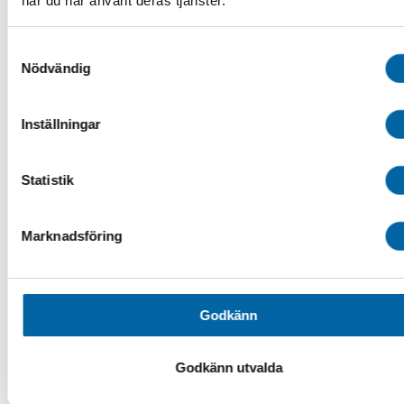
när du har använt deras tjänster.
Spårdragare
Audio & GPS
Bågar & Förstärkningar
Samtyckesval
Bandsatser
Nödvändig
Belysning
Däck & Fälg
ATV-däck
Inställningar
ATV-Fälgar
Hjulset ATV
Tillbehör ATV däck & fälg
Drivaxlar & Drivknutar
Statistik
Drivremmar
Eldelar
Fjädring & Chassi
Marknadsföring
Förvaring i SSV
Förvaringsboxar & Väskor
Fotpinnar & Fotstöd
Kapell ATV/SSV
Luftintag
Godkänn
Motor
Plogblad & Fästen
Övriga vintertillbehör
Godkänn utvalda
Plogblad
Plogbladsfästen