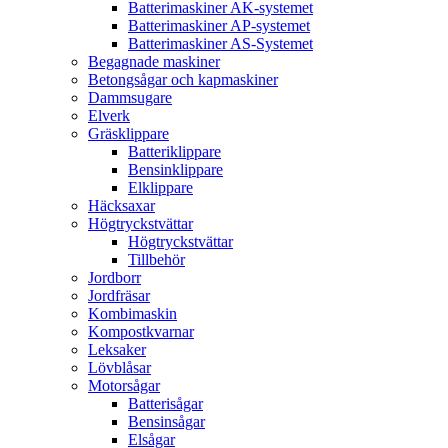
Batterimaskiner AK-systemet
Batterimaskiner AP-systemet
Batterimaskiner AS-Systemet
Begagnade maskiner
Betongsågar och kapmaskiner
Dammsugare
Elverk
Gräsklippare
Batteriklippare
Bensinklippare
Elklippare
Häcksaxar
Högtryckstvättar
Högtryckstvättar
Tillbehör
Jordborr
Jordfräsar
Kombimaskin
Kompostkvarnar
Leksaker
Lövblåsar
Motorsågar
Batterisågar
Bensinsågar
Elsågar