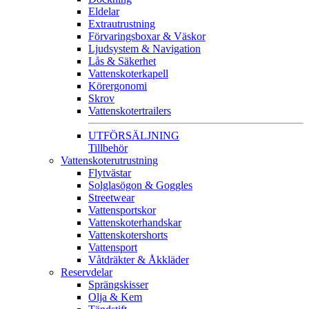
Eldelar
Extrautrustning
Förvaringsboxar & Väskor
Ljudsystem & Navigation
Lås & Säkerhet
Vattenskoterkapell
Körergonomi
Skrov
Vattenskotertrailers
UTFÖRSÄLJNING
Tillbehör
Vattenskoterutrustning
Flytvästar
Solglasögon & Goggles
Streetwear
Vattensportskor
Vattenskoterhandskar
Vattenskotershorts
Vattensport
Våtdräkter & Åkkläder
Reservdelar
Sprängskisser
Olja & Kem