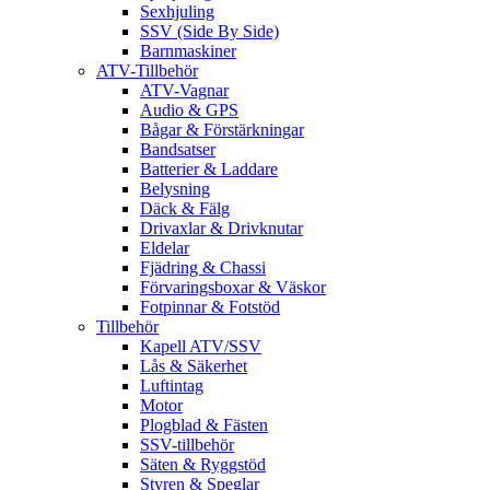
Sexhjuling
SSV (Side By Side)
Barnmaskiner
ATV-Tillbehör
ATV-Vagnar
Audio & GPS
Bågar & Förstärkningar
Bandsatser
Batterier & Laddare
Belysning
Däck & Fälg
Drivaxlar & Drivknutar
Eldelar
Fjädring & Chassi
Förvaringsboxar & Väskor
Fotpinnar & Fotstöd
Tillbehör
Kapell ATV/SSV
Lås & Säkerhet
Luftintag
Motor
Plogblad & Fästen
SSV-tillbehör
Säten & Ryggstöd
Styren & Speglar