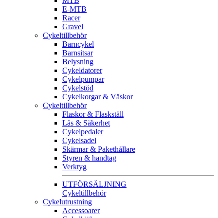
MTB
E-MTB
Racer
Gravel
Cykeltillbehör
Barncykel
Barnsitsar
Belysning
Cykeldatorer
Cykelpumpar
Cykelstöd
Cykelkorgar & Väskor
Cykeltillbehör
Flaskor & Flaskställ
Lås & Säkerhet
Cykelpedaler
Cykelsadel
Skärmar & Pakethållare
Styren & handtag
Verktyg
UTFÖRSÄLJNING
Cykeltillbehör
Cykelutrustning
Accessoarer