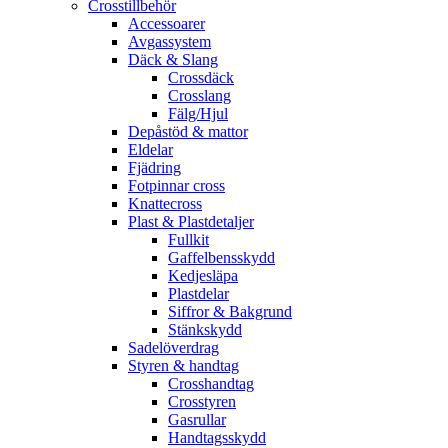
Crosstillbehör
Accessoarer
Avgassystem
Däck & Slang
Crossdäck
Crosslang
Fälg/Hjul
Depåstöd & mattor
Eldelar
Fjädring
Fotpinnar cross
Knattecross
Plast & Plastdetaljer
Fullkit
Gaffelbensskydd
Kedjesläpa
Plastdelar
Siffror & Bakgrund
Stänkskydd
Sadelöverdrag
Styren & handtag
Crosshandtag
Crosstyren
Gasrullar
Handtagsskydd