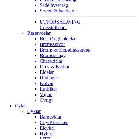
Sadelöverdrag
Styren & handtag
UTFÖRSÄLJNING
Crosstillbehör
Reservdelar
Beta Originaldelar
Bromsskivor
Broms & Kopplingsgrepp
Bromsbelägg
Chassidelar
Drev & Kedjor
Eldelar
Hjullager
Kolvar
Luftfilter
Vajrar
Övrigt
Cykel
Cyklar
Barncyklar
City/Klassiker
Elcykel
Hybrid