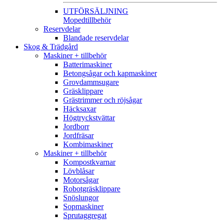
UTFÖRSÄLJNING
Mopedtillbehör
Reservdelar
Blandade reservdelar
Skog & Trädgård
Maskiner + tillbehör
Batterimaskiner
Betongsågar och kapmaskiner
Grovdammsugare
Gräsklippare
Grästrimmer och röjsågar
Häcksaxar
Högtryckstvättar
Jordborr
Jordfräsar
Kombimaskiner
Maskiner + tillbehör
Kompostkvarnar
Lövblåsar
Motorsågar
Robotgräsklippare
Snöslungor
Sopmaskiner
Sprutaggregat