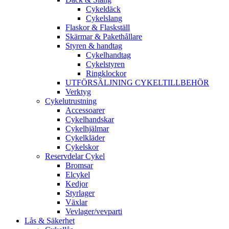
Cykeldäck
Cykelslang
Flaskor & Flaskställ
Skärmar & Pakethållare
Styren & handtag
Cykelhandtag
Cykelstyren
Ringklockor
UTFÖRSÄLJNING CYKELTILLBEHÖR
Verktyg
Cykelutrustning
Accessoarer
Cykelhandskar
Cykelhjälmar
Cykelkläder
Cykelskor
Reservdelar Cykel
Bromsar
Elcykel
Kedjor
Styrlager
Växlar
Vevlager/vevparti
Lås & Säkerhet