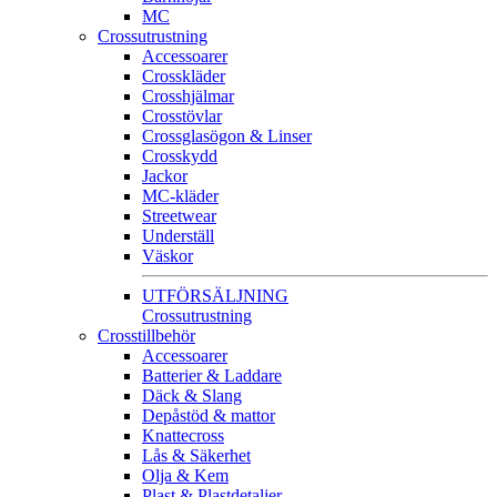
MC
Crossutrustning
Accessoarer
Crosskläder
Crosshjälmar
Crosstövlar
Crossglasögon & Linser
Crosskydd
Jackor
MC-kläder
Streetwear
Underställ
Väskor
UTFÖRSÄLJNING
Crossutrustning
Crosstillbehör
Accessoarer
Batterier & Laddare
Däck & Slang
Depåstöd & mattor
Knattecross
Lås & Säkerhet
Olja & Kem
Plast & Plastdetaljer