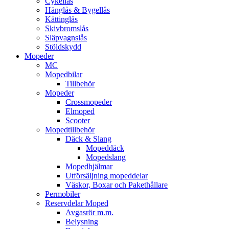
Cykellås
Hänglås & Bygellås
Kättinglås
Skivbromslås
Släpvagnslås
Stöldskydd
Mopeder
MC
Mopedbilar
Tillbehör
Mopeder
Crossmopeder
Elmoped
Scooter
Mopedtillbehör
Däck & Slang
Mopeddäck
Mopedslang
Mopedhjälmar
Utförsäljning mopeddelar
Väskor, Boxar och Pakethållare
Permobiler
Reservdelar Moped
Avgasrör m.m.
Belysning