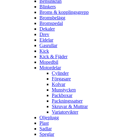
Bensinkran
Blinkers
Broms & kopplingsgrepp
Bromsbelägg
Bromspedal
Dekaler
Drev
Eldelar
Gasrullar
Kick
Kick & Fjäder
Mopedbil
Motordelar
Cylinder
Förgasare
Kolvar
Munstycken
Packboxar
Packningssatser
Skruvar & Muttrar
Variatorvikter
Oljeplugg
Plast
Sadlar
Speglar