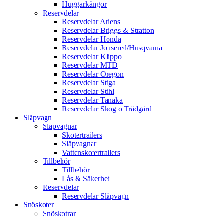
Huggarkängor
Reservdelar
Reservdelar Ariens
Reservdelar Briggs & Stratton
Reservdelar Honda
Reservdelar Jonsered/Husqvarna
Reservdelar Klippo
Reservdelar MTD
Reservdelar Oregon
Reservdelar Stiga
Reservdelar Stihl
Reservdelar Tanaka
Reservdelar Skog o Trädgård
Släpvagn
Släpvagnar
Skotertrailers
Släpvagnar
Vattenskotertrailers
Tillbehör
Tillbehör
Lås & Säkerhet
Reservdelar
Reservdelar Släpvagn
Snöskoter
Snöskotrar