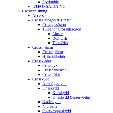
Styrkudde
UTFÖRSÄLJNING
Crossutrustning
Accessoarer
Crossglasögon & Linser
Crossglasögon
Tillbehör Crossglasögon
Linser
Roll-Offs
Tear-Offs
Crosshjälmar
Crosshjälmar
Hjälmtillbehör
Crosskläder
Crossbyxor
Crosshandskar
Crosströjor
Crosskydd
Armbågsskydd
Knäskydd
Knäskydd
Knäskydd (Reservdelar)
Nackskydd
Njurbälte
Överkroppsskydd