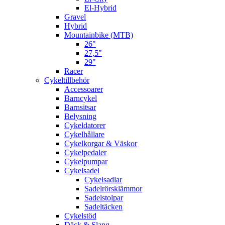
El-Hybrid
Gravel
Hybrid
Mountainbike (MTB)
26"
27,5"
29"
Racer
Cykeltillbehör
Accessoarer
Barncykel
Barnsitsar
Belysning
Cykeldatorer
Cykelhållare
Cykelkorgar & Väskor
Cykelpedaler
Cykelpumpar
Cykelsadel
Cykelsadlar
Sadelrörsklämmor
Sadelstolpar
Sadeltäcken
Cykelstöd
Däck & Slang