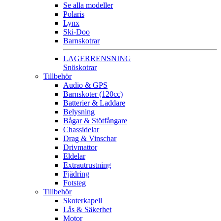
Se alla modeller
Polaris
Lynx
Ski-Doo
Barnskotrar
LAGERRENSNING
Snöskotrar
Tillbehör
Audio & GPS
Barnskoter (120cc)
Batterier & Laddare
Belysning
Bågar & Stötfångare
Chassidelar
Drag & Vinschar
Drivmattor
Eldelar
Extrautrustning
Fjädring
Fotsteg
Tillbehör
Skoterkapell
Lås & Säkerhet
Motor