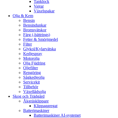
Tanklock
Vajrar
Växelspakar
Olja & Kem
Bensin
Bensindunkar
Bromsvätskor
Färg (-bättrings)
Fetter & Smörjmedel
Filter
Glykol/Kylarvätska
Kedjespray
Motorolja
Olja Fjädring
Oljefilter
Rengöring
Sågkedjeolja
Servicekit
Tillbehör
Växellådsolja
Skog och Trädgård
Åkgräsklippare
Klippaggregat
Batterimaskiner
Batterimaskiner AI-systemet