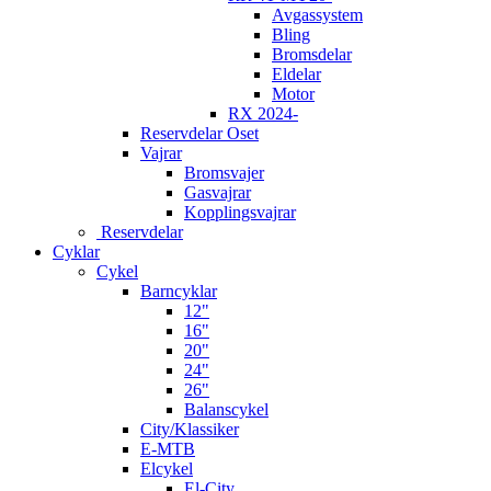
Avgassystem
Bling
Bromsdelar
Eldelar
Motor
RX 2024-
Reservdelar Oset
Vajrar
Bromsvajer
Gasvajrar
Kopplingsvajrar
Reservdelar
Cyklar
Cykel
Barncyklar
12"
16"
20"
24"
26"
Balanscykel
City/Klassiker
E-MTB
Elcykel
El-City