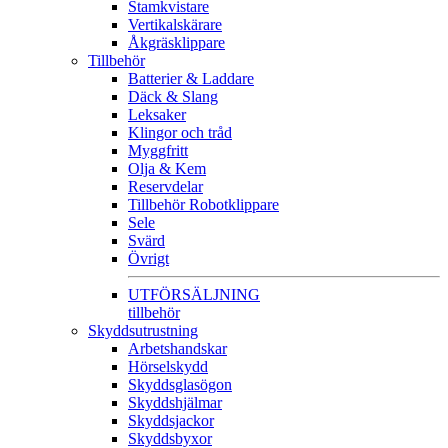
Stamkvistare
Vertikalskärare
Åkgräsklippare
Tillbehör
Batterier & Laddare
Däck & Slang
Leksaker
Klingor och tråd
Myggfritt
Olja & Kem
Reservdelar
Tillbehör Robotklippare
Sele
Svärd
Övrigt
UTFÖRSÄLJNING
tillbehör
Skyddsutrustning
Arbetshandskar
Hörselskydd
Skyddsglasögon
Skyddshjälmar
Skyddsjackor
Skyddsbyxor