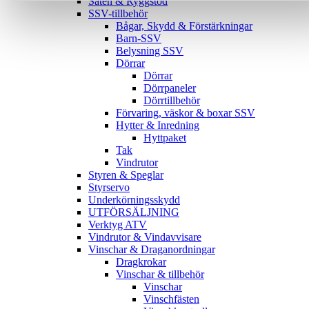
Säten & Ryggstöd
SSV-tillbehör
Bågar, Skydd & Förstärkningar
Barn-SSV
Belysning SSV
Dörrar
Dörrar
Dörrpaneler
Dörrtillbehör
Förvaring, väskor & boxar SSV
Hytter & Inredning
Hyttpaket
Tak
Vindrutor
Styren & Speglar
Styrservo
Underkörningsskydd
UTFÖRSÄLJNING
Verktyg ATV
Vindrutor & Vindavvisare
Vinschar & Draganordningar
Dragkrokar
Vinschar & tillbehör
Vinschar
Vinschfästen