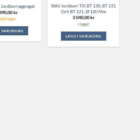
Stihl Jordborr Till BT 130, BT 131
1 Jordborraggregat
Och BT 121, Ø 120 Mm
990,00
kr
3 040,00
kr
bblager
I lager
I VARUKORG
LÄGG I VARUKORG