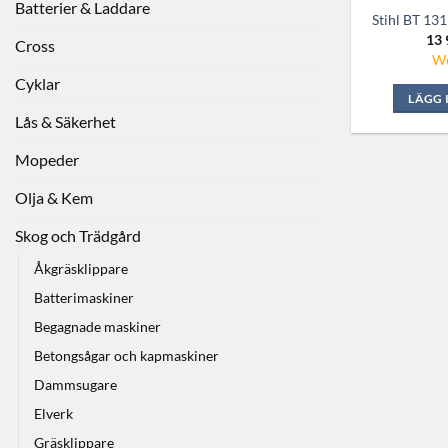
Batterier & Laddare
Stihl BT 13
13 
Cross
We
Cyklar
LÄGG 
Lås & Säkerhet
Mopeder
Olja & Kem
Skog och Trädgård
Åkgräsklippare
Batterimaskiner
Begagnade maskiner
Betongsågar och kapmaskiner
Dammsugare
Elverk
Gräsklippare