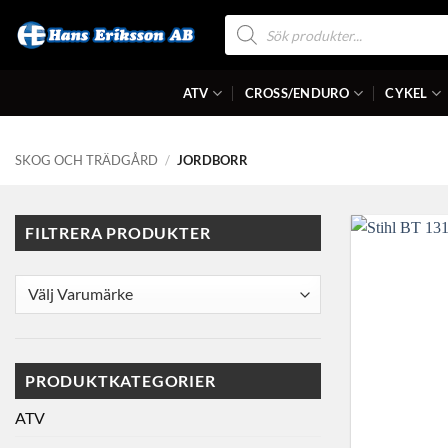
Skip
Produktsökning
to
content
ATV
CROSS/ENDURO
CYKEL
SKOG OCH TRÄDGÅRD
/
JORDBORR
FILTRERA PRODUKTER
PRODUKTKATEGORIER
ATV