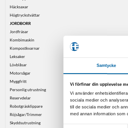
Häcksaxar
Högtryckstvättar
JORDBORR
Jordfräsar
Kombimaskin
Kompostkvarnar
Leksaker
Lövblåsar
Samtycke
Motorsågar
Myggfritt
Vi förfinar din upplevelse 
Personlig utrustning
Vi använder enhetsidentifierar
Reservdelar
sociala medier och analysera 
Robotgräsklippare
till de sociala medier och a
med annan information som du 
Röjsågar/Trimmer
Skyddsutrustning
Samtyckesval