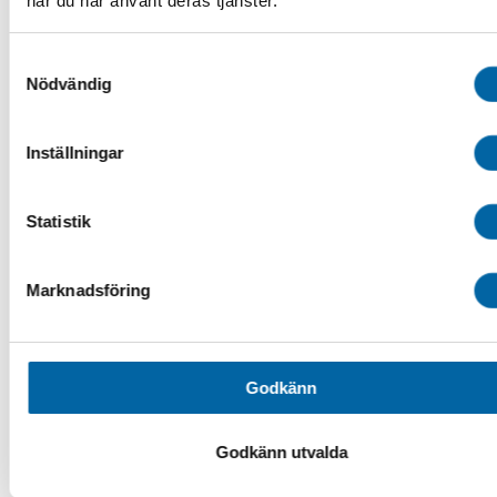
när du har använt deras tjänster.
Spårdragare
Audio & GPS
Bågar & Förstärkningar
Samtyckesval
Bandsatser
Nödvändig
Belysning
Däck & Fälg
ATV-däck
Inställningar
ATV-Fälgar
Hjulset ATV
Tillbehör ATV däck & fälg
Drivaxlar & Drivknutar
Statistik
Drivremmar
Eldelar
Fjädring & Chassi
Marknadsföring
Förvaring i SSV
Förvaringsboxar & Väskor
Fotpinnar & Fotstöd
Kapell ATV/SSV
Luftintag
Godkänn
Motor
Plogblad & Fästen
Övriga vintertillbehör
Godkänn utvalda
Plogblad
Plogbladsfästen