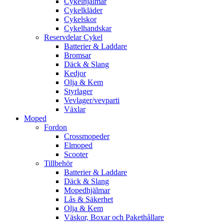
Cykelhjälmar
Cykelkläder
Cykelskor
Cykelhandskar
Reservdelar Cykel
Batterier & Laddare
Bromsar
Däck & Slang
Kedjor
Olja & Kem
Styrlager
Vevlager/vevparti
Växlar
Moped
Fordon
Crossmopeder
Elmoped
Scooter
Tillbehör
Batterier & Laddare
Däck & Slang
Mopedhjälmar
Lås & Säkerhet
Olja & Kem
Väskor, Boxar och Pakethållare