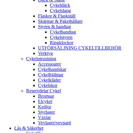
Cykeldäck
Cykelslang
Flaskor & Flaskställ
Skärmar & Pakethållare
Styren & handtag
Cykelhandtag
Cykelstyren
Ringklockor
UTFÖRSÄLJNING CYKELTILLBEHÖR
Verktyg
Cykelutrustning
Accessoarer
Cykelhandskar
Cykelhjälmar
Cykelkläder
Cykelskor
Reservdelar Cykel
Bromsar
Elcykel
Kedjor
Styrlager
Växlar
Vevlager/vevparti
Lås & Säkerhet