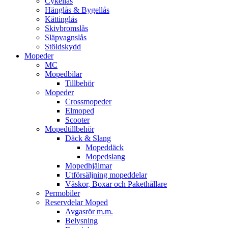
Cykellås
Hänglås & Bygellås
Kättinglås
Skivbromslås
Släpvagnslås
Stöldskydd
Mopeder
MC
Mopedbilar
Tillbehör
Mopeder
Crossmopeder
Elmoped
Scooter
Mopedtillbehör
Däck & Slang
Mopeddäck
Mopedslang
Mopedhjälmar
Utförsäljning mopeddelar
Väskor, Boxar och Pakethållare
Permobiler
Reservdelar Moped
Avgasrör m.m.
Belysning