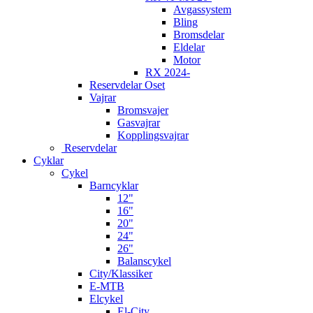
Avgassystem
Bling
Bromsdelar
Eldelar
Motor
RX 2024-
Reservdelar Oset
Vajrar
Bromsvajer
Gasvajrar
Kopplingsvajrar
Reservdelar
Cyklar
Cykel
Barncyklar
12"
16"
20"
24"
26"
Balanscykel
City/Klassiker
E-MTB
Elcykel
El-City