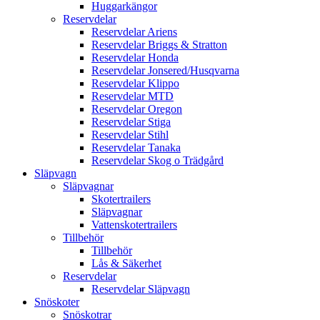
Huggarkängor
Reservdelar
Reservdelar Ariens
Reservdelar Briggs & Stratton
Reservdelar Honda
Reservdelar Jonsered/Husqvarna
Reservdelar Klippo
Reservdelar MTD
Reservdelar Oregon
Reservdelar Stiga
Reservdelar Stihl
Reservdelar Tanaka
Reservdelar Skog o Trädgård
Släpvagn
Släpvagnar
Skotertrailers
Släpvagnar
Vattenskotertrailers
Tillbehör
Tillbehör
Lås & Säkerhet
Reservdelar
Reservdelar Släpvagn
Snöskoter
Snöskotrar