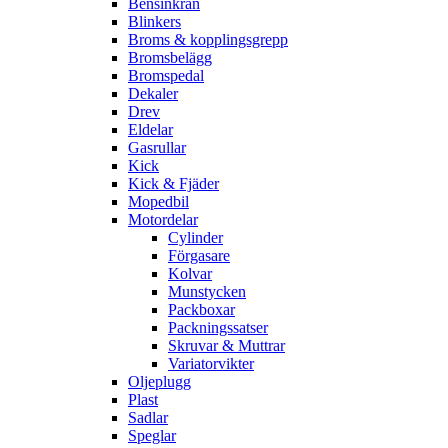
Bensinkran
Blinkers
Broms & kopplingsgrepp
Bromsbelägg
Bromspedal
Dekaler
Drev
Eldelar
Gasrullar
Kick
Kick & Fjäder
Mopedbil
Motordelar
Cylinder
Förgasare
Kolvar
Munstycken
Packboxar
Packningssatser
Skruvar & Muttrar
Variatorvikter
Oljeplugg
Plast
Sadlar
Speglar