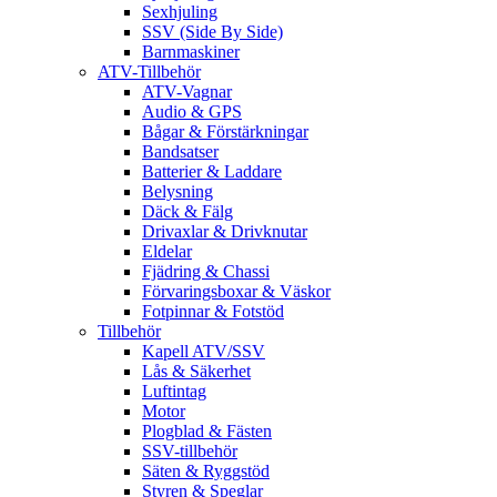
Sexhjuling
SSV (Side By Side)
Barnmaskiner
ATV-Tillbehör
ATV-Vagnar
Audio & GPS
Bågar & Förstärkningar
Bandsatser
Batterier & Laddare
Belysning
Däck & Fälg
Drivaxlar & Drivknutar
Eldelar
Fjädring & Chassi
Förvaringsboxar & Väskor
Fotpinnar & Fotstöd
Tillbehör
Kapell ATV/SSV
Lås & Säkerhet
Luftintag
Motor
Plogblad & Fästen
SSV-tillbehör
Säten & Ryggstöd
Styren & Speglar