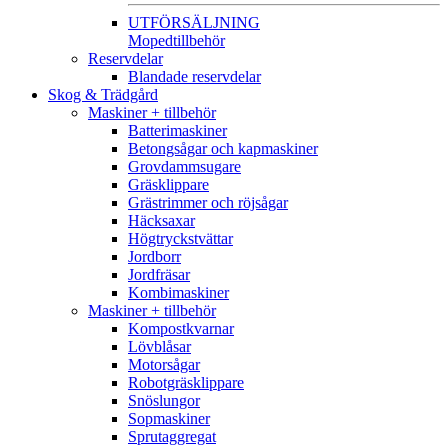
UTFÖRSÄLJNING
Mopedtillbehör
Reservdelar
Blandade reservdelar
Skog & Trädgård
Maskiner + tillbehör
Batterimaskiner
Betongsågar och kapmaskiner
Grovdammsugare
Gräsklippare
Grästrimmer och röjsågar
Häcksaxar
Högtryckstvättar
Jordborr
Jordfräsar
Kombimaskiner
Maskiner + tillbehör
Kompostkvarnar
Lövblåsar
Motorsågar
Robotgräsklippare
Snöslungor
Sopmaskiner
Sprutaggregat