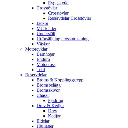
Ryggskydd
Crosstövlar
Crosstövlar
Reservdelar Crosstövlar
Jackor
MC-kläder
Underställ
Utförsäljning crossutrustning
Väskor
Motorcyklar
Barnhojar
Enduro
Motocross
Trial
Reservdelar
Broms & Kopplingsgrepp
Bromsbelägg
Bromsskivor
Chassi
Fjädring
Drev & Kedjor
Drev
Kedjor
Eldelar
Hjullager