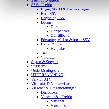
Säten & Ryggstöd
SSV-tillbehör
Bågar, Skydd & Förstärkningar
Barn-SSV
Belysning SSV
Dörrar
Dörrar
Dörrpaneler
Dörrtillbehör
Förvaring, väskor & boxar SSV
Hytter & Inredning
Hyttpaket
Tak
Vindrutor
Styren & Speglar
Styrservo
Underkörningsskydd
UTFÖRSÄLJNING
Verktyg ATV
Vindrutor & Vindavvisare
Vinschar & Draganordningar
Dragkrokar
Vinschar & tillbehör
Vinschar
Vinschfästen