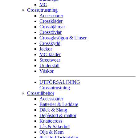
MC
Crossutrustning
Accessoarer
Crosskläder
Crosshjälmar
Crosstövlar
Crossglasögon & Linser
Crosskydd
Jackor
MC-kläder
Streetwear
Underställ
Väskor
UTFÖRSÄLJNING
Crossutrustning
Crosstillbehör
Accessoarer
Batterier & Laddare
Däck & Slang
Depåstöd & mattor
Knattecross
Lås & Säkerhet
Olja & Kem
Plast & Plastdetaljer