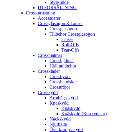
Styrkudde
UTFÖRSÄLJNING
Crossutrustning
Accessoarer
Crossglasögon & Linser
Crossglasögon
Tillbehör Crossglasögon
Linser
Roll-Offs
Tear-Offs
Crosshjälmar
Crosshjälmar
Hjälmtillbehör
Crosskläder
Crossbyxor
Crosshandskar
Crosströjor
Crosskydd
Armbågsskydd
Knäskydd
Knäskydd
Knäskydd (Reservdelar)
Nackskydd
Njurbälte
Överkroppsskydd