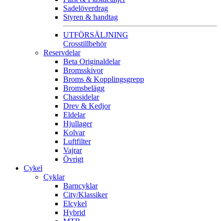
Sadelöverdrag
Styren & handtag
UTFÖRSÄLJNING
Crosstillbehör
Reservdelar
Beta Originaldelar
Bromsskivor
Broms & Kopplingsgrepp
Bromsbelägg
Chassidelar
Drev & Kedjor
Eldelar
Hjullager
Kolvar
Luftfilter
Vajrar
Övrigt
Cykel
Cyklar
Barncyklar
City/Klassiker
Elcykel
Hybrid