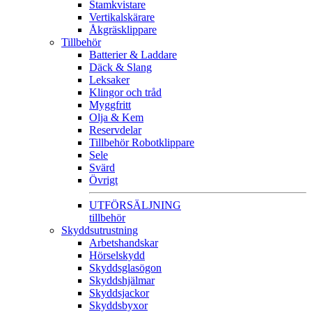
Stamkvistare
Vertikalskärare
Åkgräsklippare
Tillbehör
Batterier & Laddare
Däck & Slang
Leksaker
Klingor och tråd
Myggfritt
Olja & Kem
Reservdelar
Tillbehör Robotklippare
Sele
Svärd
Övrigt
UTFÖRSÄLJNING
tillbehör
Skyddsutrustning
Arbetshandskar
Hörselskydd
Skyddsglasögon
Skyddshjälmar
Skyddsjackor
Skyddsbyxor