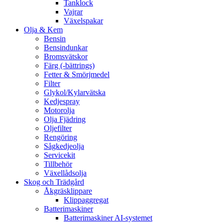
Tanklock
Vajrar
Växelspakar
Olja & Kem
Bensin
Bensindunkar
Bromsvätskor
Färg (-bättrings)
Fetter & Smörjmedel
Filter
Glykol/Kylarvätska
Kedjespray
Motorolja
Olja Fjädring
Oljefilter
Rengöring
Sågkedjeolja
Servicekit
Tillbehör
Växellådsolja
Skog och Trädgård
Åkgräsklippare
Klippaggregat
Batterimaskiner
Batterimaskiner AI-systemet