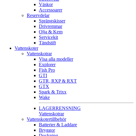
Väskor
Accessoarer
Reservdelar
Sprängskisser
Drivremmar
Olja & Kem
Servicekit
Tändstift
Vattenskoter
Vattenskotrar
Visa alla modeller
Explorer
Fish Pro
GTI
GTR, RXP & RXT
GTX
Spark & Trixx
Wake
LAGERRENSNING
Vattenskotrar
Vattenskotertillbehör
Batterier & Laddare
Bryggor
Dockning