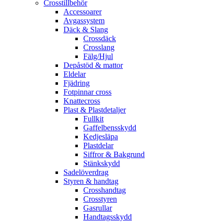
Crosstillbehör
Accessoarer
Avgassystem
Däck & Slang
Crossdäck
Crosslang
Fälg/Hjul
Depåstöd & mattor
Eldelar
Fjädring
Fotpinnar cross
Knattecross
Plast & Plastdetaljer
Fullkit
Gaffelbensskydd
Kedjesläpa
Plastdelar
Siffror & Bakgrund
Stänkskydd
Sadelöverdrag
Styren & handtag
Crosshandtag
Crosstyren
Gasrullar
Handtagsskydd