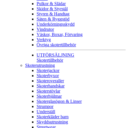
Pulkor & Slädar
Skidor & Styrstål
Styren & Handtag
Säten & Ryggstöd
Underkörningsskydd
Vindrutor
Väskor, Boxar, Förvaring
Verktyg
Övriga skotertillbehör
UTFÖRSÄLJNING
Skotertillbehör
Skoterutrustning
Skoterjackor
Skoterbyxor
Skoteroveraller
Skoterhandskar
Skoterstövlar
Skoterhjälmar
Skoterglasögon & Linser
Strumpor
Underställ
Skoterkläder barn
Skyddsutrustning
Streetwear