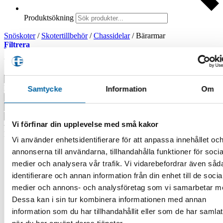
Produktsökning
Snöskoter
/
Skotertillbehör
/
Chassidelar
/
Bärarmar
Filtrera
Visar alla 29 resultat
Sortera efter senaste
Filtrera produkter
Samtycke
Information
Om
Vi förfinar din upplevelse med små kakor
Produktkategorier
Vi använder enhetsidentifierare för att anpassa innehållet oc
ATV
annonserna till användarna, tillhandahålla funktioner för socia
ATV-Tillbehör
medier och analysera vår trafik. Vi vidarebefordrar även såd
ATV-Redskap
identifierare och annan information från din enhet till de socia
ATV-Klippare
ATV-vagnar
medier och annons- och analysföretag som vi samarbetar m
Delar/Tillbehör
Dessa kan i sin tur kombinera informationen med annan
Flishugg
information som du har tillhandahållit eller som de har samlat
Lastramper
Sandspridare