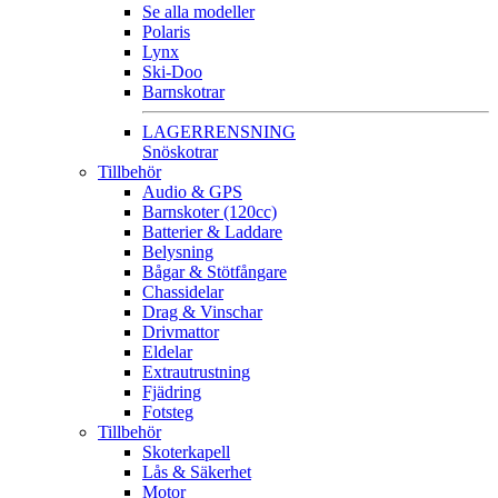
Se alla modeller
Polaris
Lynx
Ski-Doo
Barnskotrar
LAGERRENSNING
Snöskotrar
Tillbehör
Audio & GPS
Barnskoter (120cc)
Batterier & Laddare
Belysning
Bågar & Stötfångare
Chassidelar
Drag & Vinschar
Drivmattor
Eldelar
Extrautrustning
Fjädring
Fotsteg
Tillbehör
Skoterkapell
Lås & Säkerhet
Motor