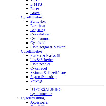
MTB
E-MTB
Racer
Gravel
Cykeltillbehör
Barncykel
Barnsitsar
Belysning
Cykeldatorer
Cykelpumpar
Cykelstöd
Cykelkorgar & Väskor
Cykeltillbehör
Flaskor & Flaskställ
Lås & Säkerhet
Cykelpedaler
Cykelsadel
Skärmar & Pakethållare
Styren & handtag
Verktyg
UTFÖRSÄLJNING
Cykeltillbehör
Cykelutrustning
Accessoarer