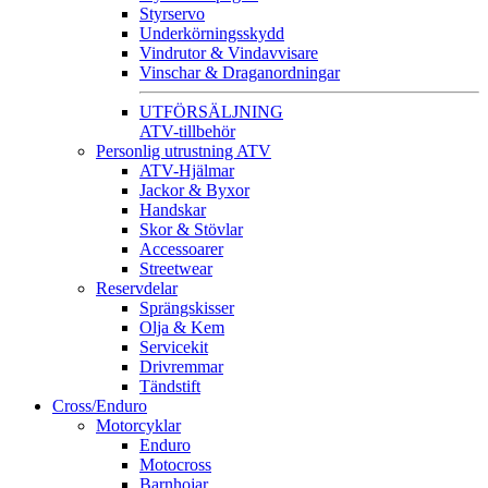
Styrservo
Underkörningsskydd
Vindrutor & Vindavvisare
Vinschar & Draganordningar
UTFÖRSÄLJNING
ATV-tillbehör
Personlig utrustning ATV
ATV-Hjälmar
Jackor & Byxor
Handskar
Skor & Stövlar
Accessoarer
Streetwear
Reservdelar
Sprängskisser
Olja & Kem
Servicekit
Drivremmar
Tändstift
Cross/Enduro
Motorcyklar
Enduro
Motocross
Barnhojar