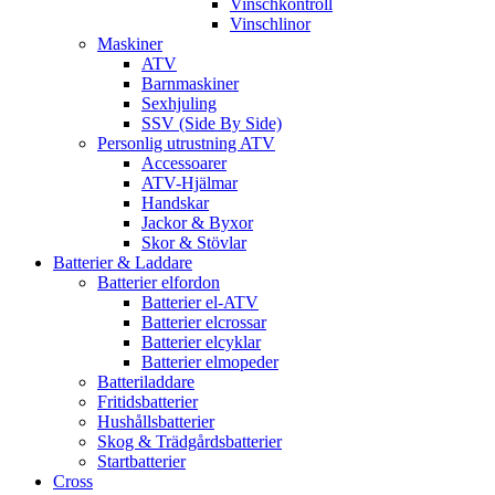
Vinschkontroll
Vinschlinor
Maskiner
ATV
Barnmaskiner
Sexhjuling
SSV (Side By Side)
Personlig utrustning ATV
Accessoarer
ATV-Hjälmar
Handskar
Jackor & Byxor
Skor & Stövlar
Batterier & Laddare
Batterier elfordon
Batterier el-ATV
Batterier elcrossar
Batterier elcyklar
Batterier elmopeder
Batteriladdare
Fritidsbatterier
Hushållsbatterier
Skog & Trädgårdsbatterier
Startbatterier
Cross