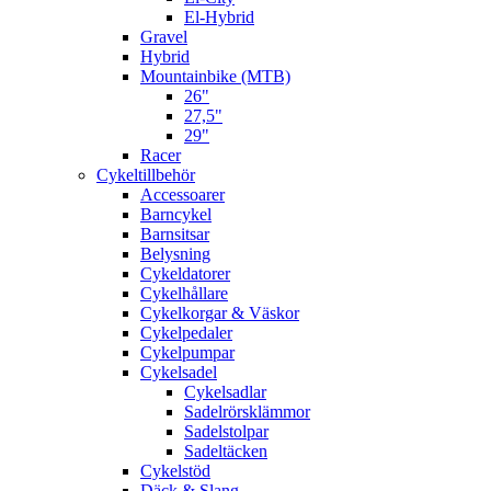
El-Hybrid
Gravel
Hybrid
Mountainbike (MTB)
26"
27,5"
29"
Racer
Cykeltillbehör
Accessoarer
Barncykel
Barnsitsar
Belysning
Cykeldatorer
Cykelhållare
Cykelkorgar & Väskor
Cykelpedaler
Cykelpumpar
Cykelsadel
Cykelsadlar
Sadelrörsklämmor
Sadelstolpar
Sadeltäcken
Cykelstöd
Däck & Slang