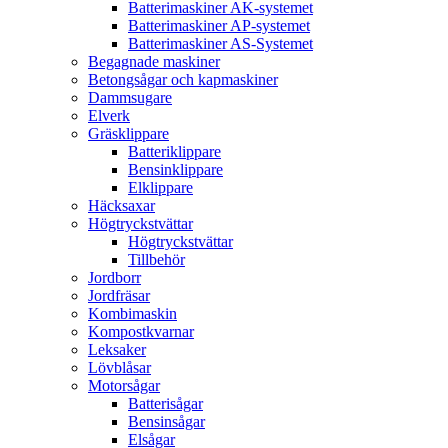
Batterimaskiner AK-systemet
Batterimaskiner AP-systemet
Batterimaskiner AS-Systemet
Begagnade maskiner
Betongsågar och kapmaskiner
Dammsugare
Elverk
Gräsklippare
Batteriklippare
Bensinklippare
Elklippare
Häcksaxar
Högtryckstvättar
Högtryckstvättar
Tillbehör
Jordborr
Jordfräsar
Kombimaskin
Kompostkvarnar
Leksaker
Lövblåsar
Motorsågar
Batterisågar
Bensinsågar
Elsågar