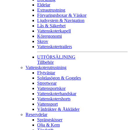
Eldelar
Extrautrustning
Förvaringsboxar & Väskor
Ljudsystem & Navigation
Lås & Säkerhet
Vattenskoterkapell
Körergonomi
Skrov
Vattenskotertrailers
UTFÖRSÄLJNING
Tillbehör
Vattenskoterutrustning
Flytvästar
Solglasögon & Goggles
Streetwear
Vattensportskor
Vattenskoterhandskar
Vattenskotershorts
Vattensport
Våtdräkter & Åkkläder
Reservdelar
Sprängskisser
Olja & Kem