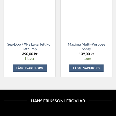
Sea-Doo / XPS Lagerfett För
Maxima Multi-Purpose
Jetpump
Spray
390,00
kr
139,00
kr
I lager
I lager
LÄGG I VARUKORG
LÄGG I VARUKORG
HANS ERIKSSON I FRÖVI AB