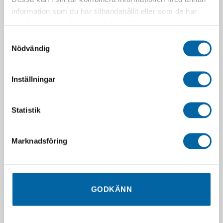
information som du har tillhandahållit eller som de har
samlat in när du har använt deras tjänster.
Samtyckesval
Nödvändig
SLUT I LAGER
Inställningar
Statistik
Specialfett – Dc4 – 100g
KYB Grease 250ml
325,00
kr
359,00
kr
Marknadsföring
Webblager
Slutsåld
LÄGG I VARUKORG
LÄGG I VARUKORG
GODKÄNN