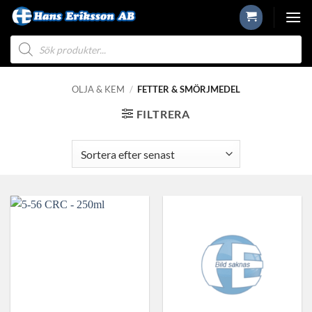
Skip
to
Produktsökning
content
OLJA & KEM
/
FETTER & SMÖRJMEDEL
FILTRERA