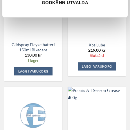
GODKÄNN UTVALDA
SLUT I LAGER
Glidspray Elcykelbatteri
Xps Lube
150ml Bikecare
219,00
kr
130,00
kr
Slutsåld
I lager
LÄGG I VARUKORG
LÄGG I VARUKORG