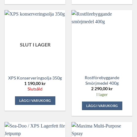
SLUT I LAGER
Rostförebyggande
XPS Konserveringsolja 350g
Smörjmedel 400g
1 190,00
kr
2 290,00
kr
Slutsåld
I lager
LÄGG I VARUKORG
LÄGG I VARUKORG