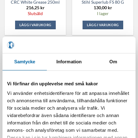
CRC White Grease 250ml
Stihl Superlub FS 80 G
216,25
kr
130,00
kr
Slutsåld
I lager
LÄGG I VARUKORG
LÄGG I VARUKORG
Samtycke
Information
Om
Vi förfinar din upplevelse med små kakor
Vi använder enhetsidentifierare för att anpassa innehållet
och annonserna till användarna, tillhandahålla funktioner
för sociala medier och analysera vår trafik. Vi
Stihl Multilub 225g
Stihl Multilub 80 G
315,00
kr
130,00
kr
vidarebefordrar även sådana identifierare och annan
I lager
I lager
information från din enhet till de sociala medier och
annons- och analysföretag som vi samarbetar med.
LÄGG I VARUKORG
LÄGG I VARUKORG
Dessa kan i sin tur kombinera informationen med annan