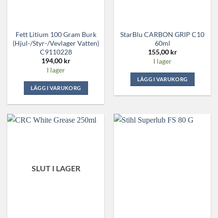
Fett Litium 100 Gram Burk
StarBlu CARBON GRIP C10
(hjul-/styr-/vevlager Vatten)
60ml
C9110228
155,00
kr
194,00
kr
I lager
I lager
LÄGG I VARUKORG
LÄGG I VARUKORG
SLUT I LAGER