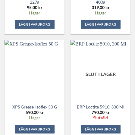
227g
400g
95,00
kr
319,00
kr
I lager
I lager
LÄGG I VARUKORG
LÄGG I VARUKORG
SLUT I LAGER
XPS Grease-Isoflex 50 G
BRP Loctite 5910, 300 Ml
590,00
kr
790,00
kr
I lager
Slutsåld
LÄGG I VARUKORG
LÄGG I VARUKORG