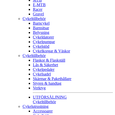
MTB
E-MTB
Racer
Gravel
Cykeltillbehör
Barncykel
Barnsitsar
Belysning
Cykeldatorer
Cykelpumpar
Cykelstöd
Cykelkorgar & Väskor
Cykeltillbehör
Flaskor & Flaskställ
Lås & Säkerhet
Cykelpedaler
Cykelsadel
Skärmar & Pakethållare
Styren & handtag
Verktyg
UTFÖRSÄLJNING
Cykeltillbehör
Cykelutrustning
Accessoarer