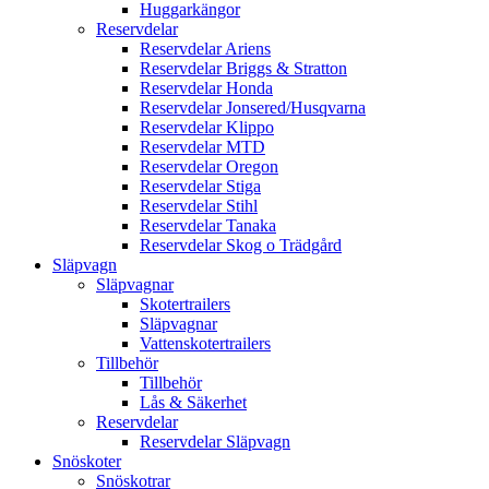
Huggarkängor
Reservdelar
Reservdelar Ariens
Reservdelar Briggs & Stratton
Reservdelar Honda
Reservdelar Jonsered/Husqvarna
Reservdelar Klippo
Reservdelar MTD
Reservdelar Oregon
Reservdelar Stiga
Reservdelar Stihl
Reservdelar Tanaka
Reservdelar Skog o Trädgård
Släpvagn
Släpvagnar
Skotertrailers
Släpvagnar
Vattenskotertrailers
Tillbehör
Tillbehör
Lås & Säkerhet
Reservdelar
Reservdelar Släpvagn
Snöskoter
Snöskotrar