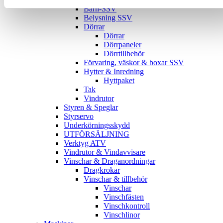
Barn-SSV
Belysning SSV
Dörrar
Dörrar
Dörrpaneler
Dörrtillbehör
Förvaring, väskor & boxar SSV
Hytter & Inredning
Hyttpaket
Tak
Vindrutor
Styren & Speglar
Styrservo
Underkörningsskydd
UTFÖRSÄLJNING
Verktyg ATV
Vindrutor & Vindavvisare
Vinschar & Draganordningar
Dragkrokar
Vinschar & tillbehör
Vinschar
Vinschfästen
Vinschkontroll
Vinschlinor