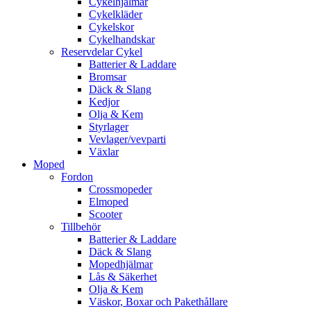
Cykelhjälmar
Cykelkläder
Cykelskor
Cykelhandskar
Reservdelar Cykel
Batterier & Laddare
Bromsar
Däck & Slang
Kedjor
Olja & Kem
Styrlager
Vevlager/vevparti
Växlar
Moped
Fordon
Crossmopeder
Elmoped
Scooter
Tillbehör
Batterier & Laddare
Däck & Slang
Mopedhjälmar
Lås & Säkerhet
Olja & Kem
Väskor, Boxar och Pakethållare