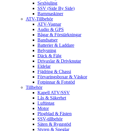
Sexhjuling
SSV (Side By Side)
Barnmaskiner
ATV-Tillbehör
ATV-Vagnar
Audio & GPS
Bågar & Förstärkningar
Bandsatser
Batterier & Laddare
Belysning
Däck & Fälg
Drivaxlar & Drivknutar
Eldelar
Fjädring & Chassi
Förvaringsboxar & Väskor
Fotpinnar & Fotstöd
Tillbehör
Kapell ATV/SSV
Lås & Säkerhet
Luftintag
Motor
Plogblad & Fästen
SSV-tillbehör
Säten & Ryggstöd
Styren & Speglar