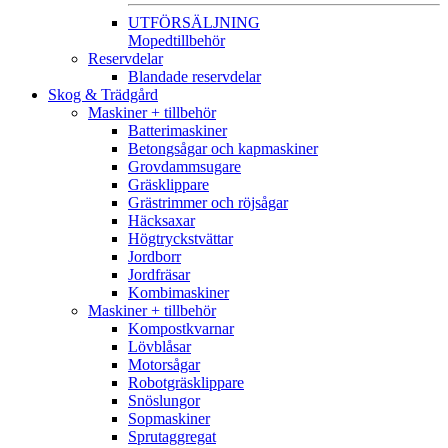
UTFÖRSÄLJNING
Mopedtillbehör
Reservdelar
Blandade reservdelar
Skog & Trädgård
Maskiner + tillbehör
Batterimaskiner
Betongsågar och kapmaskiner
Grovdammsugare
Gräsklippare
Grästrimmer och röjsågar
Häcksaxar
Högtryckstvättar
Jordborr
Jordfräsar
Kombimaskiner
Maskiner + tillbehör
Kompostkvarnar
Lövblåsar
Motorsågar
Robotgräsklippare
Snöslungor
Sopmaskiner
Sprutaggregat