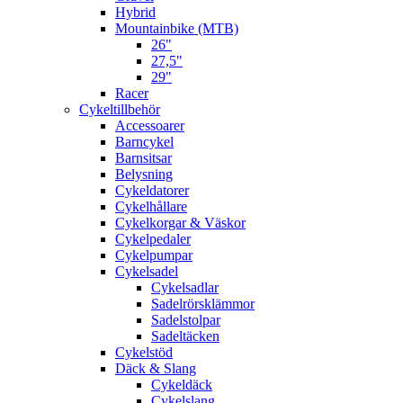
Hybrid
Mountainbike (MTB)
26"
27,5"
29"
Racer
Cykeltillbehör
Accessoarer
Barncykel
Barnsitsar
Belysning
Cykeldatorer
Cykelhållare
Cykelkorgar & Väskor
Cykelpedaler
Cykelpumpar
Cykelsadel
Cykelsadlar
Sadelrörsklämmor
Sadelstolpar
Sadeltäcken
Cykelstöd
Däck & Slang
Cykeldäck
Cykelslang