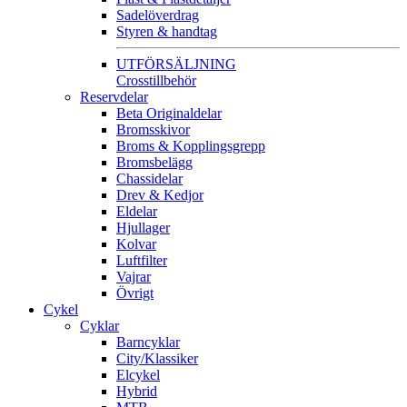
Sadelöverdrag
Styren & handtag
UTFÖRSÄLJNING
Crosstillbehör
Reservdelar
Beta Originaldelar
Bromsskivor
Broms & Kopplingsgrepp
Bromsbelägg
Chassidelar
Drev & Kedjor
Eldelar
Hjullager
Kolvar
Luftfilter
Vajrar
Övrigt
Cykel
Cyklar
Barncyklar
City/Klassiker
Elcykel
Hybrid