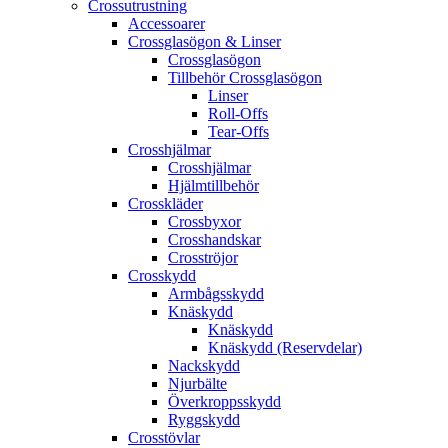
Crossutrustning
Accessoarer
Crossglasögon & Linser
Crossglasögon
Tillbehör Crossglasögon
Linser
Roll-Offs
Tear-Offs
Crosshjälmar
Crosshjälmar
Hjälmtillbehör
Crosskläder
Crossbyxor
Crosshandskar
Crosströjor
Crosskydd
Armbågsskydd
Knäskydd
Knäskydd
Knäskydd (Reservdelar)
Nackskydd
Njurbälte
Överkroppsskydd
Ryggskydd
Crosstövlar