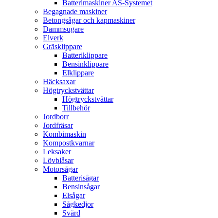
Batterimaskiner AS-Systemet
Begagnade maskiner
Betongsågar och kapmaskiner
Dammsugare
Elverk
Gräsklippare
Batteriklippare
Bensinklippare
Elklippare
Häcksaxar
Högtryckstvättar
Högtryckstvättar
Tillbehör
Jordborr
Jordfräsar
Kombimaskin
Kompostkvarnar
Leksaker
Lövblåsar
Motorsågar
Batterisågar
Bensinsågar
Elsågar
Sågkedjor
Svärd