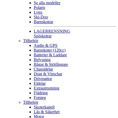
Se alla modeller
Polaris
Lynx
Ski-Doo
Barnskotrar
LAGERRENSNING
Snöskotrar
Tillbehör
Audio & GPS
Barnskoter (120cc)
Batterier & Laddare
Belysning
Bågar & Stötfångare
Chassidelar
Drag & Vinschar
Drivmattor
Eldelar
Extrautrustning
Fjädring
Fotsteg
Tillbehör
Skoterkapell
Lås & Säkerhet
Motor