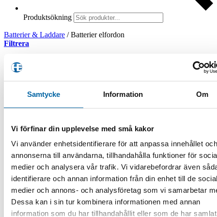
Produktsökning
Batterier & Laddare
/
Batterier elfordon
Filtrera
Visar alla 18 resultat
Sortera efter senaste
Filtrera produkter
Samtycke
Information
Om
Produktkategorier
Vi förfinar din upplevelse med små kakor
ATV
ATV-Tillbehör
Vi använder enhetsidentifierare för att anpassa innehållet oc
ATV-Redskap
ATV-Klippare
annonserna till användarna, tillhandahålla funktioner för socia
ATV-vagnar
medier och analysera vår trafik. Vi vidarebefordrar även såd
Delar/Tillbehör
identifierare och annan information från din enhet till de socia
Flishugg
Lastramper
medier och annons- och analysföretag som vi samarbetar m
Sandspridare
Dessa kan i sin tur kombinera informationen med annan
Spårdragare
information som du har tillhandahållit eller som de har samlat
Audio & GPS