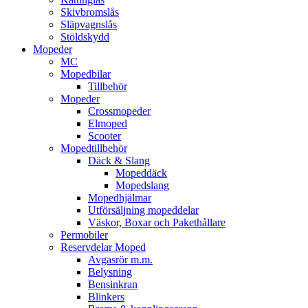
Skivbromslås
Släpvagnslås
Stöldskydd
Mopeder
MC
Mopedbilar
Tillbehör
Mopeder
Crossmopeder
Elmoped
Scooter
Mopedtillbehör
Däck & Slang
Mopeddäck
Mopedslang
Mopedhjälmar
Utförsäljning mopeddelar
Väskor, Boxar och Pakethållare
Permobiler
Reservdelar Moped
Avgasrör m.m.
Belysning
Bensinkran
Blinkers