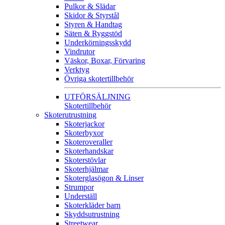
Pulkor & Slädar
Skidor & Styrstål
Styren & Handtag
Säten & Ryggstöd
Underkörningsskydd
Vindrutor
Väskor, Boxar, Förvaring
Verktyg
Övriga skotertillbehör
UTFÖRSÄLJNING
Skotertillbehör
Skoterutrustning
Skoterjackor
Skoterbyxor
Skoteroveraller
Skoterhandskar
Skoterstövlar
Skoterhjälmar
Skoterglasögon & Linser
Strumpor
Underställ
Skoterkläder barn
Skyddsutrustning
Streetwear