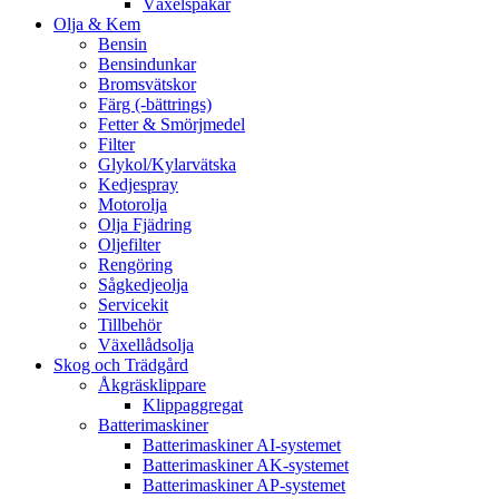
Växelspakar
Olja & Kem
Bensin
Bensindunkar
Bromsvätskor
Färg (-bättrings)
Fetter & Smörjmedel
Filter
Glykol/Kylarvätska
Kedjespray
Motorolja
Olja Fjädring
Oljefilter
Rengöring
Sågkedjeolja
Servicekit
Tillbehör
Växellådsolja
Skog och Trädgård
Åkgräsklippare
Klippaggregat
Batterimaskiner
Batterimaskiner AI-systemet
Batterimaskiner AK-systemet
Batterimaskiner AP-systemet