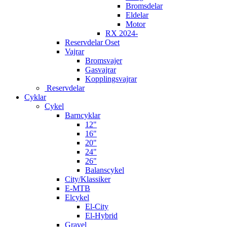
Bromsdelar
Eldelar
Motor
RX 2024-
Reservdelar Oset
Vajrar
Bromsvajer
Gasvajrar
Kopplingsvajrar
Reservdelar
Cyklar
Cykel
Barncyklar
12"
16"
20"
24"
26"
Balanscykel
City/Klassiker
E-MTB
Elcykel
El-City
El-Hybrid
Gravel