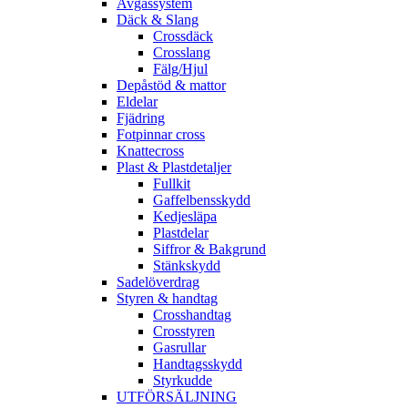
Avgassystem
Däck & Slang
Crossdäck
Crosslang
Fälg/Hjul
Depåstöd & mattor
Eldelar
Fjädring
Fotpinnar cross
Knattecross
Plast & Plastdetaljer
Fullkit
Gaffelbensskydd
Kedjesläpa
Plastdelar
Siffror & Bakgrund
Stänkskydd
Sadelöverdrag
Styren & handtag
Crosshandtag
Crosstyren
Gasrullar
Handtagsskydd
Styrkudde
UTFÖRSÄLJNING