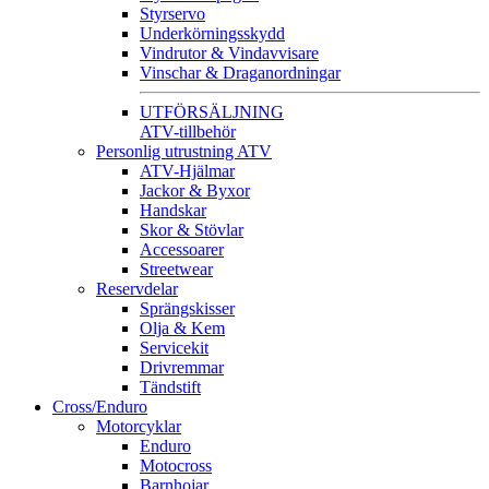
Styrservo
Underkörningsskydd
Vindrutor & Vindavvisare
Vinschar & Draganordningar
UTFÖRSÄLJNING
ATV-tillbehör
Personlig utrustning ATV
ATV-Hjälmar
Jackor & Byxor
Handskar
Skor & Stövlar
Accessoarer
Streetwear
Reservdelar
Sprängskisser
Olja & Kem
Servicekit
Drivremmar
Tändstift
Cross/Enduro
Motorcyklar
Enduro
Motocross
Barnhojar