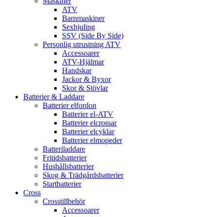
Maskiner
ATV
Barnmaskiner
Sexhjuling
SSV (Side By Side)
Personlig utrustning ATV
Accessoarer
ATV-Hjälmar
Handskar
Jackor & Byxor
Skor & Stövlar
Batterier & Laddare
Batterier elfordon
Batterier el-ATV
Batterier elcrossar
Batterier elcyklar
Batterier elmopeder
Batteriladdare
Fritidsbatterier
Hushållsbatterier
Skog & Trädgårdsbatterier
Startbatterier
Cross
Crosstillbehör
Accessoarer