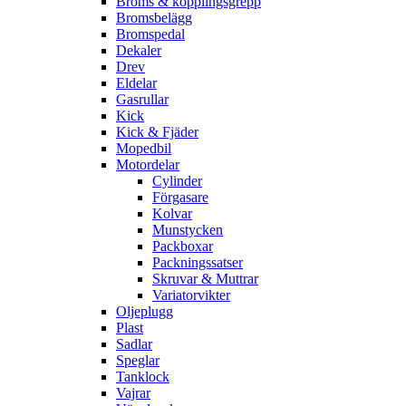
Broms & kopplingsgrepp
Bromsbelägg
Bromspedal
Dekaler
Drev
Eldelar
Gasrullar
Kick
Kick & Fjäder
Mopedbil
Motordelar
Cylinder
Förgasare
Kolvar
Munstycken
Packboxar
Packningssatser
Skruvar & Muttrar
Variatorvikter
Oljeplugg
Plast
Sadlar
Speglar
Tanklock
Vajrar