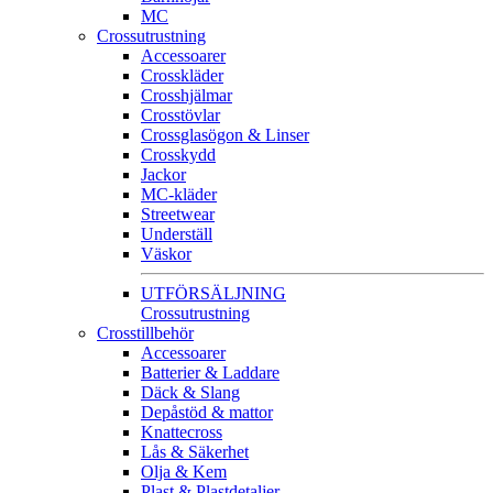
MC
Crossutrustning
Accessoarer
Crosskläder
Crosshjälmar
Crosstövlar
Crossglasögon & Linser
Crosskydd
Jackor
MC-kläder
Streetwear
Underställ
Väskor
UTFÖRSÄLJNING
Crossutrustning
Crosstillbehör
Accessoarer
Batterier & Laddare
Däck & Slang
Depåstöd & mattor
Knattecross
Lås & Säkerhet
Olja & Kem
Plast & Plastdetaljer