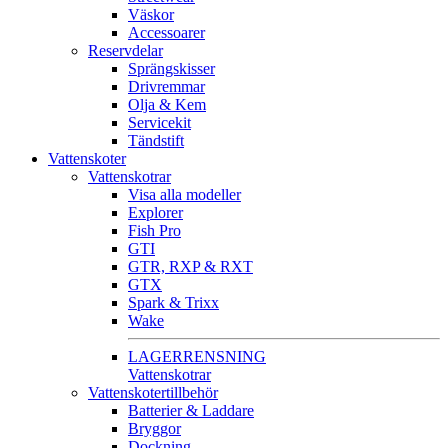
Väskor
Accessoarer
Reservdelar
Sprängskisser
Drivremmar
Olja & Kem
Servicekit
Tändstift
Vattenskoter
Vattenskotrar
Visa alla modeller
Explorer
Fish Pro
GTI
GTR, RXP & RXT
GTX
Spark & Trixx
Wake
LAGERRENSNING
Vattenskotrar
Vattenskotertillbehör
Batterier & Laddare
Bryggor
Dockning