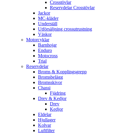
Crosstövlar
Reservdelar Crosstövlar
Jackor
MC-kläder
Underställ
Utförsäljning crossutrustning
Väskor
Motorcyklar
Barnhojar
Enduro
Motocross
Trial
Reservdelar
Broms & Kopplingsgrepp
Bromsbelägg
Bromsskivor
Chassi
Fjädring
Drev & Kedjor
Drev
Kedjor
Eldelar
Hjullager
Kolvar
Luftfilter