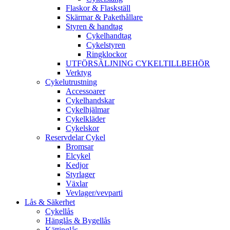
Flaskor & Flaskställ
Skärmar & Pakethållare
Styren & handtag
Cykelhandtag
Cykelstyren
Ringklockor
UTFÖRSÄLJNING CYKELTILLBEHÖR
Verktyg
Cykelutrustning
Accessoarer
Cykelhandskar
Cykelhjälmar
Cykelkläder
Cykelskor
Reservdelar Cykel
Bromsar
Elcykel
Kedjor
Styrlager
Växlar
Vevlager/vevparti
Lås & Säkerhet
Cykellås
Hänglås & Bygellås
Kättinglås