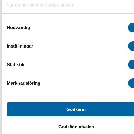
Bågar & Förstärkningar
när du har använt deras tjänster.
Bandsatser
Belysning
Däck & Fälg
Samtyckesval
ATV-däck
Nödvändig
ATV-Fälgar
Hjulset ATV
Tillbehör ATV däck & fälg
Inställningar
Drivaxlar & Drivknutar
Drivremmar
Eldelar
Fjädring & Chassi
Statistik
Förvaring i SSV
Förvaringsboxar & Väskor
Fotpinnar & Fotstöd
Marknadsföring
Kapell ATV/SSV
Luftintag
Motor
Plogblad & Fästen
Övriga vintertillbehör
Godkänn
Plogblad
Plogbladsfästen
Säten & Ryggstöd
Godkänn utvalda
SSV-tillbehör
Bågar, Skydd & Förstärkningar