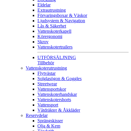
Eldelar
Extrautrustning
Förvaringsboxar & Väskor
Ljudsystem & Navigation
Lås & Säkerhet
Vattenskoterkapell
Körergonomi
Skrov
Vattenskotertrailers
UTFÖRSÄLJNING
Tillbehör
Vattenskoterutrustning
Flytvästar
Solglasögon & Goggles
Streetwear
Vattensportskor
Vattenskoterhandskar
Vattenskotershorts
Vattensport
Våtdräkter & Åkkläder
Reservdelar
Sprängskisser
Olja & Kem