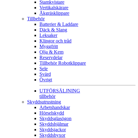
Stamkvistare
Vertikalskärare
Åkgräsklippare
Tillbehör
Batterier & Laddare
Däck & Slang
Leksaker
Klingor och tråd
Myggfritt
Olja & Kem
Reservdelar
Tillbehör Robotklippare
Sele
Svärd
Övrigt
UTFÖRSÄLJNING
tillbehör
Skyddsutrustning
Arbetshandskar
Hörselskydd
Skyddsglasögon
Skyddshjälmar
Skyddsjackor
Skyddsbyxor