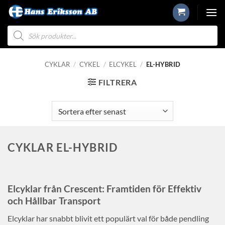
Skip
to
Produktsökning
content
CYKLAR
/
CYKEL
/
ELCYKEL
/
EL-HYBRID
FILTRERA
CYKLAR EL-HYBRID
Elcyklar från Crescent: Framtiden för Effektiv
och Hållbar Transport
Elcyklar har snabbt blivit ett populärt val för både pendling