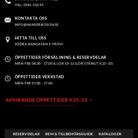
kan
VXL. 0581-310 95
väljas
på
KONTAKTA OSS
produktsidan
INFO@HANSERIKSSON.SE
HITTA TILL OSS
SÖDRA BANGATAN 9, FRÖVI
ÖPPETTIDER FÖRSÄLJNING & RESERVDELAR
MÅN-FRE 08.30 - 17.00 & LÖR 10-13 (LÖR STÄNGT V.25-33)
ÖPPETTIDER VERKSTAD
MÅN-FRE 07.00 - 17.00
AVVIKANDE ÖPPETTIDER V.25-33
RESERVDELAR
REM & TILLBEHÖRSGUIDE
KATALOGER