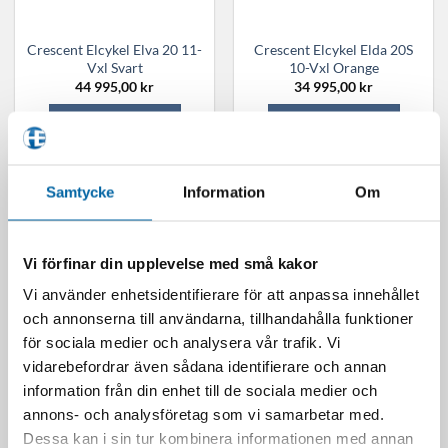
Crescent Elcykel Elva 20 11-
Crescent Elcykel Elda 20S
Vxl Svart
10-Vxl Orange
44 995,00
kr
34 995,00
kr
LÄGG I VARUKORG
LÄGG I VARUKORG
Den
Den
här
här
produkten
produkten
Samtycke
Information
Om
har
har
flera
flera
varianter.
varianter.
Vi förfinar din upplevelse med små kakor
De
De
olika
olika
Vi använder enhetsidentifierare för att anpassa innehållet
alternativen
alternativen
och annonserna till användarna, tillhandahålla funktioner
kan
kan
för sociala medier och analysera vår trafik. Vi
väljas
väljas
vidarebefordrar även sådana identifierare och annan
på
på
information från din enhet till de sociala medier och
Crescent Elcykel Elda 50S 9-
Crescent Elcykel Elder 50S
produktsidan
produktsidan
Vxl Gul
9-Vxl Grön
annons- och analysföretag som vi samarbetar med.
31 995,00
kr
31 995,00
kr
Dessa kan i sin tur kombinera informationen med annan