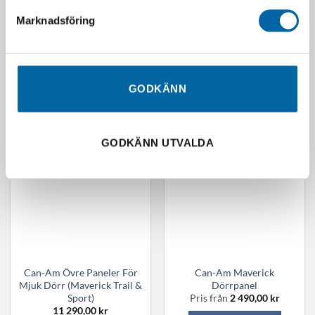
produktsidan
Can-Am Dörrpanel
Can-Am Upper Soft Doors
Marknadsföring
(Maverick Trail)
Panels (Maverick X3)
Pris från
1 890,00
kr
11 690,00
kr
Webblager 4-10 arbetsdagar
LÄGG I VARUKORG
Den
LÄGG I VARUKORG
GODKÄNN
här
produkten
har
flera
GODKÄNN UTVALDA
varianter.
De
olika
alternativen
kan
väljas
på
produktsidan
Can-Am Övre Paneler För
Can-Am Maverick
Mjuk Dörr (Maverick Trail &
Dörrpanel
Sport)
Pris från
2 490,00
kr
11 290,00
kr