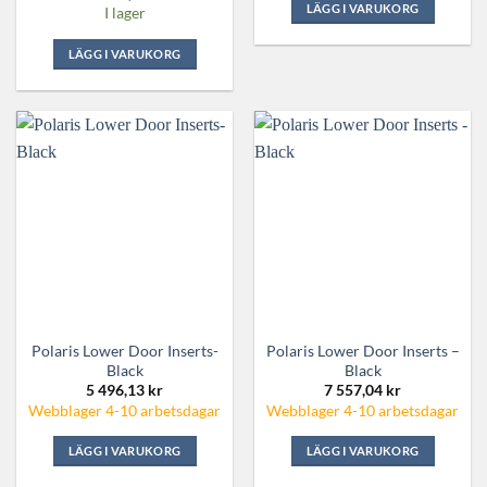
LÄGG I VARUKORG
I lager
Den
LÄGG I VARUKORG
här
produkten
har
flera
varianter.
De
olika
alternativen
kan
väljas
på
produktsidan
Polaris Lower Door Inserts-
Polaris Lower Door Inserts –
Black
Black
5 496,13
kr
7 557,04
kr
Webblager 4-10 arbetsdagar
Webblager 4-10 arbetsdagar
LÄGG I VARUKORG
LÄGG I VARUKORG