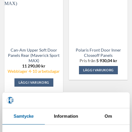
De
olika
alternativen
kan
väljas
på
produktsidan
Can-Am Upper Soft Door
Polaris Front Door Inner
Panels Rear (Maverick Sport
Closeoff Panels
MAX)
Pris från
5 930,04
kr
11 290,00
kr
LÄGG I VARUKORG
Webblager 4-10 arbetsdagar
Den
LÄGG I VARUKORG
här
produkten
har
flera
Välj färg
varianter.
De
Samtycke
Information
Om
olika
alternativen