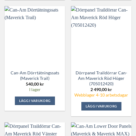
Can-Am Dörrtätningssats
Dörrpanel Traildörrar Can-
(Maverick Trail)
Am Maverick Röd Höger
(705012420)
540,00
kr
2 490,00
kr
I lager
Webblager 4-10 arbetsdagar
LÄGG I VARUKORG
LÄGG I VARUKORG