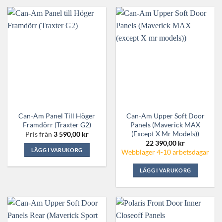
Can-Am Panel Till Höger
Can-Am Upper Soft Door
Framdörr (Traxter G2)
Panels (Maverick MAX
(except X Mr Models))
Pris från
3 590,00
kr
22 390,00
kr
LÄGG I VARUKORG
Webblager 4-10 arbetsdagar
Den
LÄGG I VARUKORG
här
produkten
har
flera
varianter.