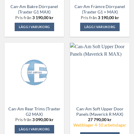
Can-Am Bakre Dörrpanel
Can-Am Främre Dörrpanel
(Traxter G1 MAX)
(Traxter G1 + MAX)
Pris från
3 190,00
kr
Pris från
3 190,00
kr
LÄGG I VARUKORG
LÄGG I VARUKORG
Den
Den
här
här
produkten
produkten
har
har
flera
flera
varianter.
varianter.
De
De
olika
olika
alternativen
alternativen
kan
kan
väljas
väljas
på
på
Can-Am Rear Trims (Traxter
Can-Am Soft Upper Door
produktsidan
produktsidan
G2 MAX)
Panels (Maverick R MAX)
Pris från
3 090,00
kr
27 790,00
kr
Webblager 4-10 arbetsdagar
LÄGG I VARUKORG