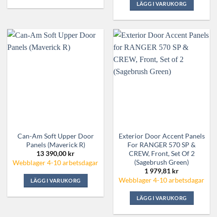
Den
LÄGG I VARUKORG
här
produkten
har
flera
varianter.
De
olika
alternativen
kan
väljas
på
produktsidan
Can-Am Soft Upper Door
Exterior Door Accent Panels
Panels (Maverick R)
For RANGER 570 SP &
CREW, Front, Set Of 2
13 390,00
kr
(Sagebrush Green)
Webblager 4-10 arbetsdagar
1 979,81
kr
Webblager 4-10 arbetsdagar
LÄGG I VARUKORG
LÄGG I VARUKORG