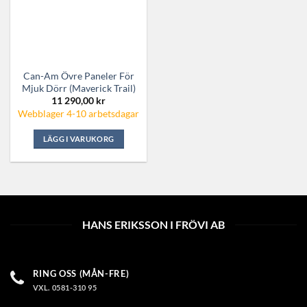
kan
väljas
på
produktsidan
Can-Am Övre Paneler För
Mjuk Dörr (Maverick Trail)
11 290,00
kr
Webblager 4-10 arbetsdagar
LÄGG I VARUKORG
HANS ERIKSSON I FRÖVI AB
RING OSS (MÅN-FRE)
VXL. 0581-310 95