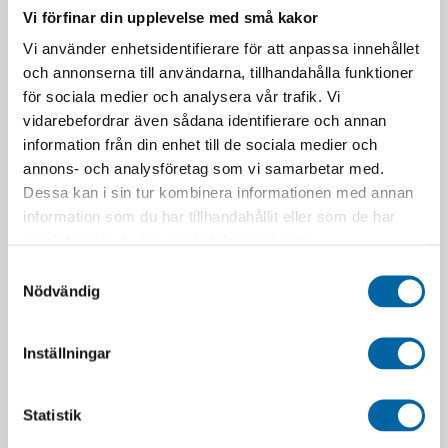
kan
Vi förfinar din upplevelse med små kakor
väljas
på
Vi använder enhetsidentifierare för att anpassa innehållet
produktsidan
och annonserna till användarna, tillhandahålla funktioner
för sociala medier och analysera vår trafik. Vi
Polaris Door Closeoff
Can-Am Dörrpanel
vidarebefordrar även sådana identifierare och annan
Inserts (RZR)
(Maverick Trail & Sport)
3 326,54
kr
Pris från
2 490,00
kr
information från din enhet till de sociala medier och
I lager
annons- och analysföretag som vi samarbetar med.
LÄGG I VARUKORG
Dessa kan i sin tur kombinera informationen med annan
Den
LÄGG I VARUKORG
information som du har tillhandahållit eller som de har
här
produkten
samlat in när du har använt deras tjänster.
har
Samtyckesval
flera
Nödvändig
varianter.
De
olika
Inställningar
alternativen
kan
väljas
Statistik
på