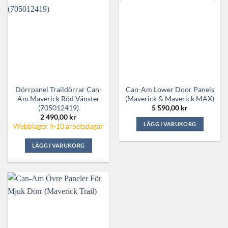
Dörrpanel Traildörrar Can-
Can-Am Lower Door Panels
Am Maverick Röd Vänster
(Maverick & Maverick MAX)
(705012419)
5 590,00
kr
2 490,00
kr
LÄGG I VARUKORG
Webblager 4-10 arbetsdagar
Den
LÄGG I VARUKORG
här
produkten
har
flera
varianter.
De
olika
alternativen