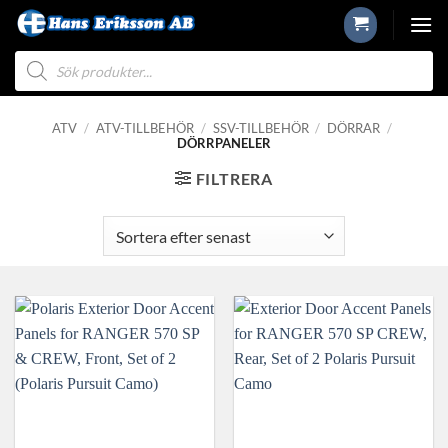
Skip
to
Produktsökning
content
ATV
/
ATV-TILLBEHÖR
/
SSV-TILLBEHÖR
/
DÖRRAR
/
DÖRRPANELER
FILTRERA