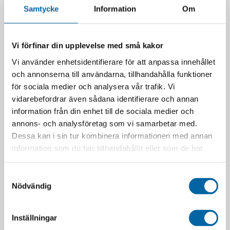
8 995,00
kr
8 995,00
kr
Samtycke
Information
Om
I lager
Webblager
LÄGG I VARUKORG
LÄGG I VARUKORG
Vi förfinar din upplevelse med små kakor
Vi använder enhetsidentifierare för att anpassa innehållet
och annonserna till användarna, tillhandahålla funktioner
för sociala medier och analysera vår trafik. Vi
vidarebefordrar även sådana identifierare och annan
information från din enhet till de sociala medier och
annons- och analysföretag som vi samarbetar med.
Dessa kan i sin tur kombinera informationen med annan
information som du har tillhandahållit eller som de har
samlat in när du har använt deras tjänster.
Stiga Klippaggregat Combi
Slaghack Jonsered 90cm
Samtyckesval
95 Q PLUS
22 900,00
kr
Nödvändig
12 990,00
kr
I lager
Webblager
LÄGG I VARUKORG
Inställningar
LÄGG I VARUKORG