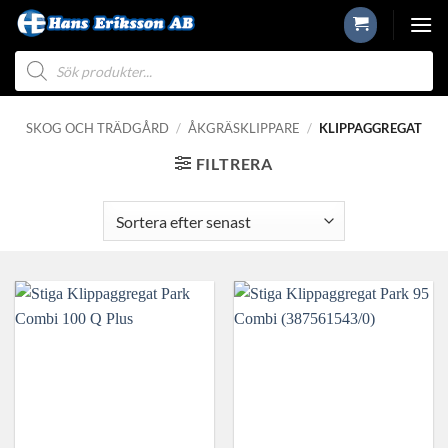
Skip
to
Produktsökning
content
SKOG OCH TRÄDGÅRD
/
ÅKGRÄSKLIPPARE
/
KLIPPAGGREGAT
FILTRERA