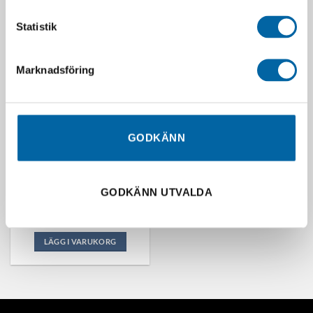
Statistik
Marknadsföring
GODKÄNN
Stiga Deck Park 95 Combi EL
QF
GODKÄNN UTVALDA
10 990,00
kr
Webblager
LÄGG I VARUKORG