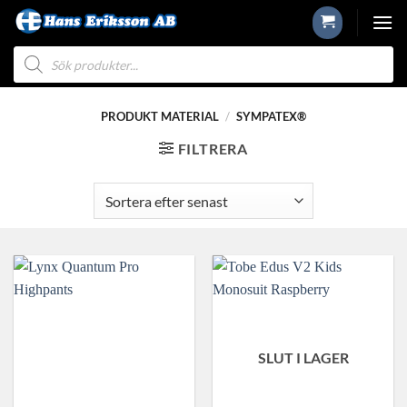
Skip
to
Produktsökning
content
PRODUKT MATERIAL
/
SYMPATEX®
FILTRERA
SLUT I LAGER