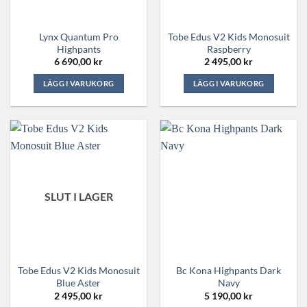
Lynx Quantum Pro
Tobe Edus V2 Kids Monosuit
Highpants
Raspberry
6 690,00
kr
2 495,00
kr
LÄGG I VARUKORG
LÄGG I VARUKORG
Den
Den
här
här
produkten
produkten
har
har
flera
flera
varianter.
varianter.
De
De
SLUT I LAGER
olika
olika
alternativen
alternativen
kan
kan
väljas
väljas
på
på
Tobe Edus V2 Kids Monosuit
Bc Kona Highpants Dark
produktsidan
produktsidan
Blue Aster
Navy
2 495,00
kr
5 190,00
kr