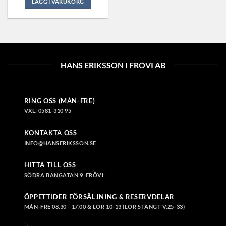
LÄGG I VARUKORG
Den
här
produkten
har
flera
HANS ERIKSSON I FRÖVI AB
varianter.
De
olika
alternativen
RING OSS (MÅN-FRE)
kan
VXL. 0581-310 95
väljas
på
KONTAKTA OSS
produktsidan
INFO@HANSERIKSSON.SE
HITTA TILL OSS
SÖDRA BANGATAN 9, FRÖVI
ÖPPETTIDER FÖRSÄLJNING & RESERVDELAR
MÅN-FRE 08.30 - 17.00 & LÖR 10-13 (LÖR STÄNGT V.25-33)