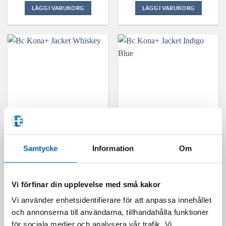
LÄGG I VARUKORG
LÄGG I VARUKORG
Den
Den
här
här
produkten
produkten
har
har
flera
flera
varianter.
varianter.
De
De
olika
olika
alternativen
alternativen
kan
kan
väljas
väljas
på
på
Bc Kona+ Jacket Whiskey
Bc Kona+ Jacket Indigo Blue
produktsidan
produktsidan
Samtycke
Information
Om
5 690,00
kr
5 690,00
kr
LÄGG I VARUKORG
LÄGG I VARUKORG
Den
Den
Vi förfinar din upplevelse med små kakor
här
här
Vi använder enhetsidentifierare för att anpassa innehållet
produkten
produkten
-40%
och annonserna till användarna, tillhandahålla funktioner
har
har
för sociala medier och analysera vår trafik. Vi
flera
flera