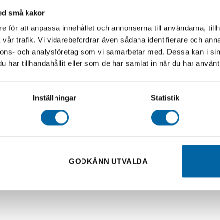
 Bearing Kit
med små kakor
TE/TC/SX/EXC/XC)
50,00
kr
e för att anpassa innehållet och annonserna till användarna, tillh
I lager
vår trafik. Vi vidarebefordrar även sådana identifierare och anna
nnons- och analysföretag som vi samarbetar med. Dessa kan i sin
I VARUKORG
har tillhandahållit eller som de har samlat in när du har använt 
Inställningar
Statistik
GODKÄNN UTVALDA