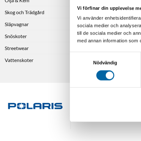
Olja & Kem
Wheel
Vi förfinar din upplevelse 
(FC/FE/FS/
Skog och Trädgård
3
Vi använder enhetsidentifierar
Släpvagnar
sociala medier och analysera 
till de sociala medier och a
LÄGG 
Snöskoter
med annan information som du 
Streetwear
Samtyckesval
Vattenskoter
Nödvändig