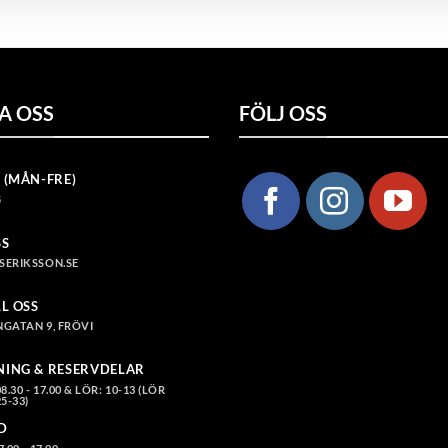
A OSS
FÖLJ OSS
 (MÅN-FRE)
5
SS
SERIKSSON.SE
LL OSS
GATAN 9, FRÖVI
NING & RESERVDELAR
.30 - 17.00 & LÖR: 10-13 (LÖR
5-33)
D