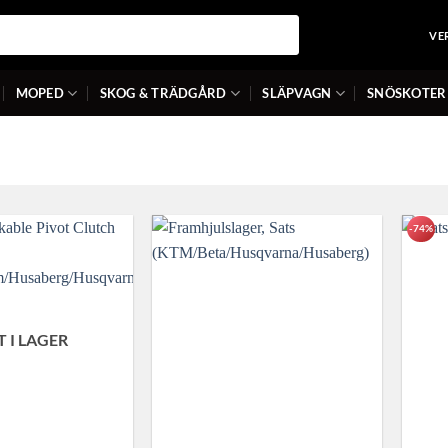
VE
MOPED
SKOG & TRÄDGÅRD
SLÄPVAGN
SNÖSKOTER
-74%
T I LAGER