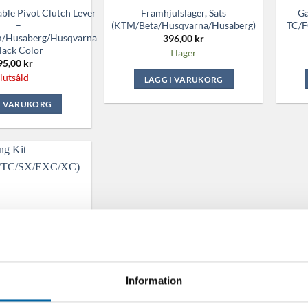
ble Pivot Clutch Lever
Framhjulslager, Sats
Ga
–
(KTM/Beta/Husqvarna/Husaberg)
TC/F
Husaberg/Husqvarna
396,00
kr
lack Color
I lager
95,00
kr
lutsåld
LÄGG I VARUKORG
I VARUKORG
Information