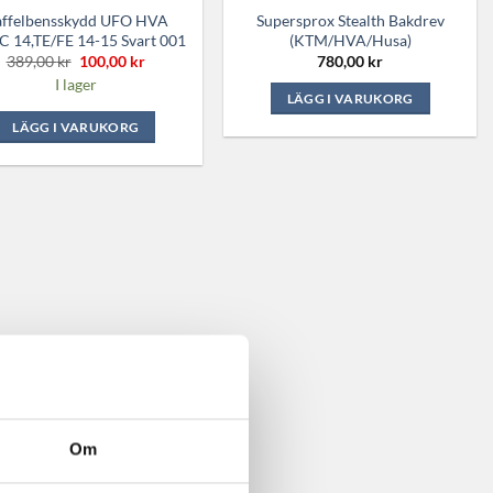
ffelbensskydd UFO HVA
Supersprox Stealth Bakdrev
C 14,TE/FE 14-15 Svart 001
(KTM/HVA/Husa)
Det
Det
389,00
kr
100,00
kr
780,00
kr
ursprungliga
nuvarande
I lager
priset
priset
LÄGG I VARUKORG
var:
är:
389,00 kr.
100,00 kr.
Den
LÄGG I VARUKORG
här
produkten
har
flera
varianter.
De
olika
alternativen
kan
väljas
på
produktsidan
Om