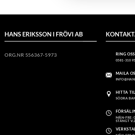
HANS ERIKSSON I FRÖVI AB
KONTAKT
RING OSS
ORG.NR 556367-5973
0581-310 9
MAILA O
INFO@HAN
HITTA TI
SÖDRA BAN
FÖRSÄLJ
MÅN-FRE: 08
STÄNGT V.2
VERKSTA