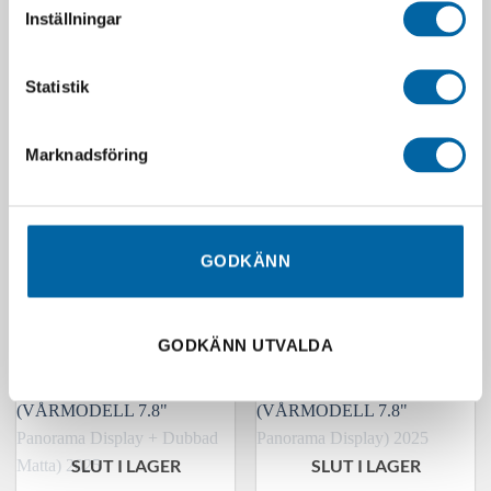
Inställningar
Statistik
Marknadsföring
LinQ Utility Lastbox 135L
Lynx Ski-Doo Underseat
860202826
Storage Bag – 11L
7 390,00
kr
1 090,00
kr
Webblager 4-10 arbetsdagar
I lager
GODKÄNN
LÄGG I VARUKORG
LÄGG I VARUKORG
GODKÄNN UTVALDA
SLUT I LAGER
SLUT I LAGER