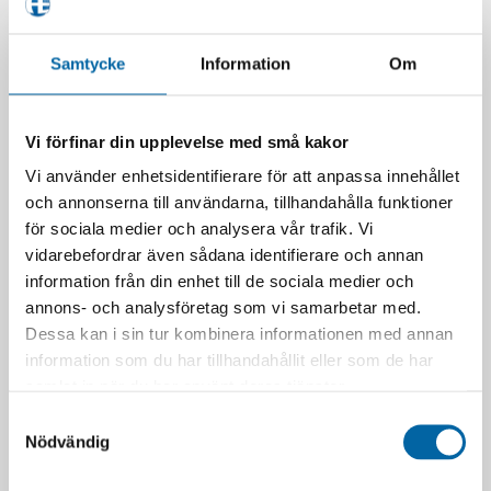
Samtycke
Information
Om
Vi förfinar din upplevelse med små kakor
Vi använder enhetsidentifierare för att anpassa innehållet
och annonserna till användarna, tillhandahålla funktioner
för sociala medier och analysera vår trafik. Vi
Lynx Commander Core 900
Lynx Commander Core 600R
vidarebefordrar även sådana identifierare och annan
ACE (Elstart & 4.5″ Display)
E-TEC (Elstart & 4.5″
information från din enhet till de sociala medier och
2026
Display) 2026
annons- och analysföretag som vi samarbetar med.
195 900,00
kr
205 900,00
kr
Dessa kan i sin tur kombinera informationen med annan
Kontakta oss för offert
Kontakta oss för offert
information som du har tillhandahållit eller som de har
LÄGG I VARUKORG
LÄGG I VARUKORG
samlat in när du har använt deras tjänster.
Samtyckesval
Nödvändig