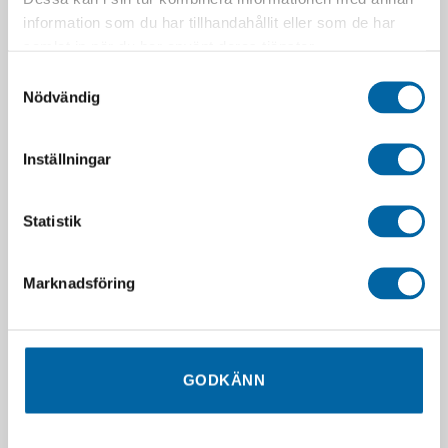
information som du har tillhandahållit eller som de har
samlat in när du har använt deras tjänster.
Samtyckesval
Nödvändig
Inställningar
Statistik
Peugeot Speedfight Sportline
Peugeot Speedfight Sportline
4-Takt Euro5 White/Yellow
4-Takt Euro5 Mad Black
Marknadsföring
42 490,00
kr
43 490,00
kr
Kontakta oss för offert
Kontakta oss för offert
LÄGG I VARUKORG
LÄGG I VARUKORG
GODKÄNN