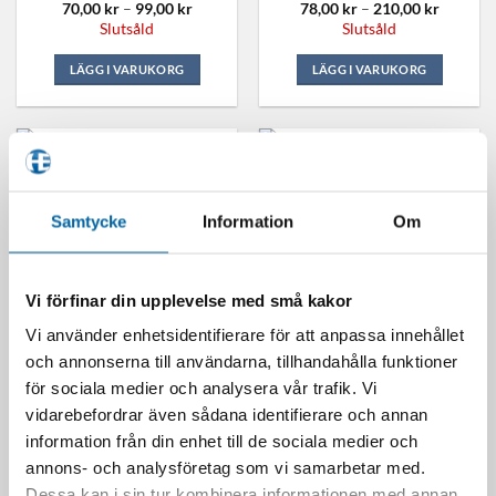
Prisintervall:
Prisinter
70,00
kr
–
99,00
kr
78,00
kr
–
210,00
kr
70,00 kr
78,00 kr
Slutsåld
Slutsåld
till
till
99,00 kr
210,00 k
LÄGG I VARUKORG
LÄGG I VARUKORG
Samtycke
Information
Om
Vi förfinar din upplevelse med små kakor
Vi använder enhetsidentifierare för att anpassa innehållet
och annonserna till användarna, tillhandahålla funktioner
Peugeot Speedfight Sportline
Peugeot Speedfight Sportline
för sociala medier och analysera vår trafik. Vi
4-Takt Euro5 Iced Grey
4-Takt White/Gold
40 490,00
kr
42 490,00
kr
vidarebefordrar även sådana identifierare och annan
Kontakta oss för offert
Kontakta oss för offert
information från din enhet till de sociala medier och
annons- och analysföretag som vi samarbetar med.
LÄGG I VARUKORG
LÄGG I VARUKORG
Dessa kan i sin tur kombinera informationen med annan