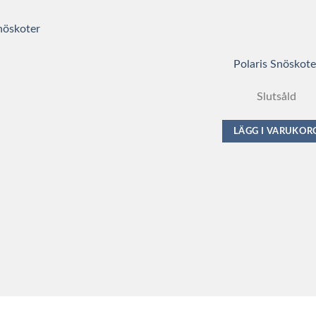
Polaris Snöskote
Slutsåld
LÄGG I VARUKOR