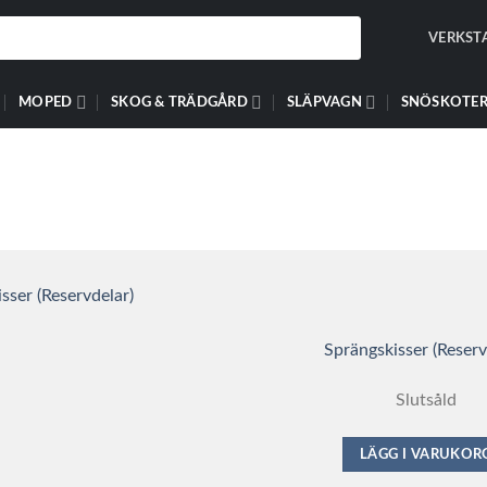
VERKST
MOPED
SKOG & TRÄDGÅRD
SLÄPVAGN
SNÖSKOTE
Sprängskisser (Reserv
Slutsåld
LÄGG I VARUKOR