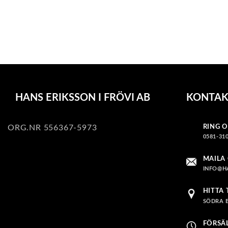
HANS ERIKSSON I FRÖVI AB
KONTAK
ORG.NR 556367-5973
RING O
0581-310
MAILA
INFO@H
HITTA 
SÖDRA B
FÖRSÄ