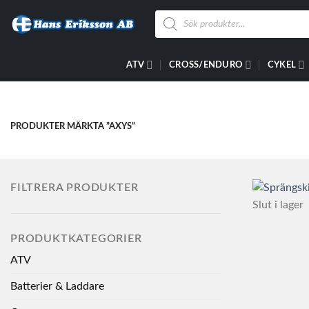
Skip
Produktsökning
to
content
ATV
CROSS/ENDURO
CYKEL
PRODUKTER MÄRKTA ”AXYS”
FILTRERA PRODUKTER
Slut i lager
PRODUKTKATEGORIER
ATV
Batterier & Laddare