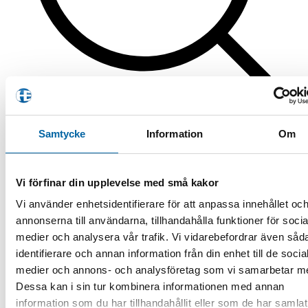
Produktsökning
Samtycke
Information
Om
Produkter märkta ”buk”
Filtrera
Vi förfinar din upplevelse med små kakor
Endast ett sökresultat
Vi använder enhetsidentifierare för att anpassa innehållet oc
annonserna till användarna, tillhandahålla funktioner för socia
Filtrera produkter
medier och analysera vår trafik. Vi vidarebefordrar även såd
identifierare och annan information från din enhet till de socia
medier och annons- och analysföretag som vi samarbetar m
Produktkategorier
Dessa kan i sin tur kombinera informationen med annan
ATV
information som du har tillhandahållit eller som de har samlat