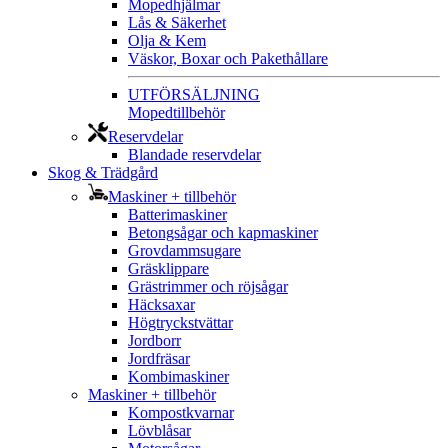
Mopedhjälmar
Lås & Säkerhet
Olja & Kem
Väskor, Boxar och Pakethållare
UTFÖRSÄLJNING
Mopedtillbehör
Reservdelar
Blandade reservdelar
Skog & Trädgård
Maskiner + tillbehör
Batterimaskiner
Betongsågar och kapmaskiner
Grovdammsugare
Gräsklippare
Grästrimmer och röjsågar
Häcksaxar
Högtryckstvättar
Jordborr
Jordfräsar
Kombimaskiner
Maskiner + tillbehör
Kompostkvarnar
Lövblåsar