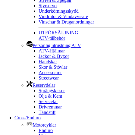
Styren & Speglar
Styrservo
Underkörningsskydd
Vindrutor & Vindavvisare
Vinschar & Draganordningar
UTFÖRSÄLJNING
ATV-tillbehör
Personlig utrustning ATV
ATV-Hjälmar
Jackor & Byxor
Handskar
Skor & Stövlar
Accessoarer
Streetwear
Reservdelar
Sprängskisser
Olja & Kem
Servicekit
Drivremmar
Tändstift
Cross/Enduro
Motorcyklar
Enduro