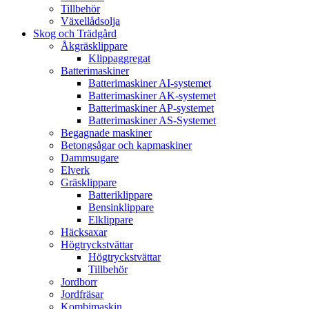
Tillbehör
Växellådsolja
Skog och Trädgård
Åkgräsklippare
Klippaggregat
Batterimaskiner
Batterimaskiner AI-systemet
Batterimaskiner AK-systemet
Batterimaskiner AP-systemet
Batterimaskiner AS-Systemet
Begagnade maskiner
Betongsågar och kapmaskiner
Dammsugare
Elverk
Gräsklippare
Batteriklippare
Bensinklippare
Elklippare
Häcksaxar
Högtryckstvättar
Högtryckstvättar
Tillbehör
Jordborr
Jordfräsar
Kombimaskin