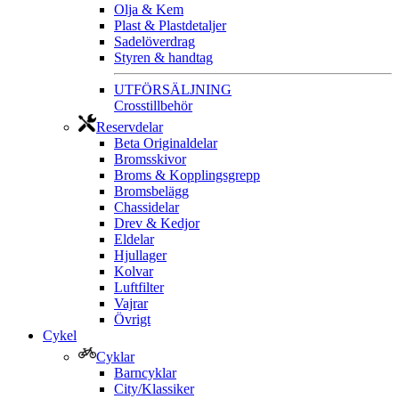
Olja & Kem
Plast & Plastdetaljer
Sadelöverdrag
Styren & handtag
UTFÖRSÄLJNING
Crosstillbehör
Reservdelar
Beta Originaldelar
Bromsskivor
Broms & Kopplingsgrepp
Bromsbelägg
Chassidelar
Drev & Kedjor
Eldelar
Hjullager
Kolvar
Luftfilter
Vajrar
Övrigt
Cykel
Cyklar
Barncyklar
City/Klassiker