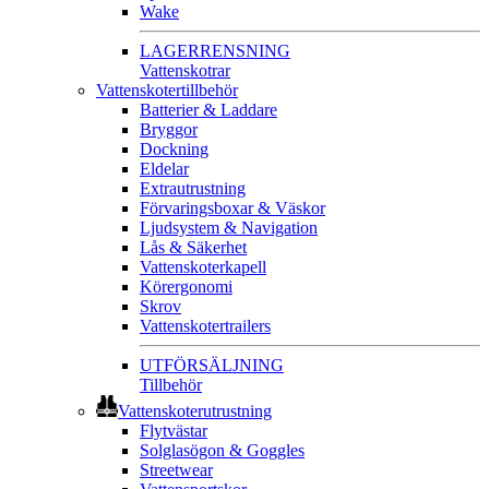
Wake
LAGERRENSNING
Vattenskotrar
Vattenskotertillbehör
Batterier & Laddare
Bryggor
Dockning
Eldelar
Extrautrustning
Förvaringsboxar & Väskor
Ljudsystem & Navigation
Lås & Säkerhet
Vattenskoterkapell
Körergonomi
Skrov
Vattenskotertrailers
UTFÖRSÄLJNING
Tillbehör
Vattenskoterutrustning
Flytvästar
Solglasögon & Goggles
Streetwear