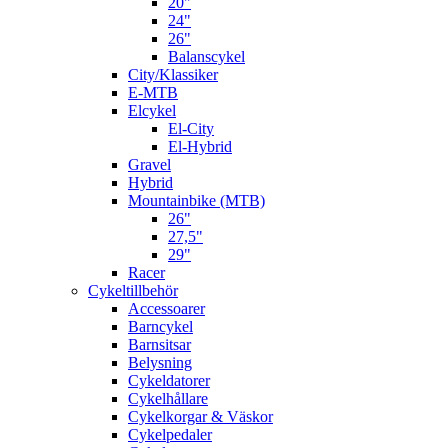
20"
24"
26"
Balanscykel
City/Klassiker
E-MTB
Elcykel
El-City
El-Hybrid
Gravel
Hybrid
Mountainbike (MTB)
26"
27,5"
29"
Racer
Cykeltillbehör
Accessoarer
Barncykel
Barnsitsar
Belysning
Cykeldatorer
Cykelhållare
Cykelkorgar & Väskor
Cykelpedaler