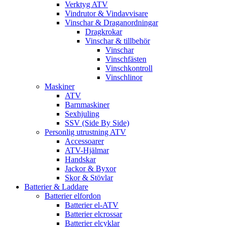
Verktyg ATV
Vindrutor & Vindavvisare
Vinschar & Draganordningar
Dragkrokar
Vinschar & tillbehör
Vinschar
Vinschfästen
Vinschkontroll
Vinschlinor
Maskiner
ATV
Barnmaskiner
Sexhjuling
SSV (Side By Side)
Personlig utrustning ATV
Accessoarer
ATV-Hjälmar
Handskar
Jackor & Byxor
Skor & Stövlar
Batterier & Laddare
Batterier elfordon
Batterier el-ATV
Batterier elcrossar
Batterier elcyklar