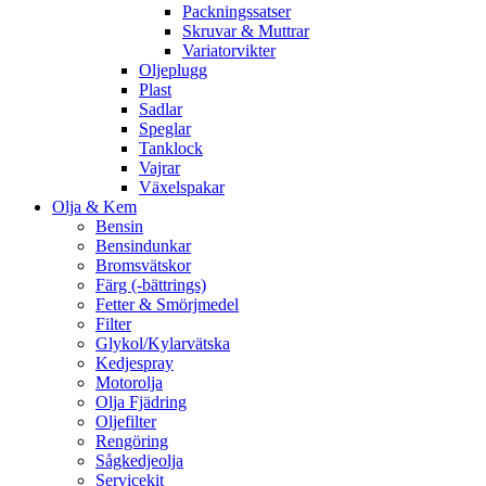
Packningssatser
Skruvar & Muttrar
Variatorvikter
Oljeplugg
Plast
Sadlar
Speglar
Tanklock
Vajrar
Växelspakar
Olja & Kem
Bensin
Bensindunkar
Bromsvätskor
Färg (-bättrings)
Fetter & Smörjmedel
Filter
Glykol/Kylarvätska
Kedjespray
Motorolja
Olja Fjädring
Oljefilter
Rengöring
Sågkedjeolja
Servicekit