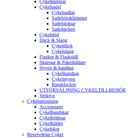
Cykelpumpar
Cykelsadel
Cykelsadlar
Sadelrörsklämmor
Sadelstolpar
Sadeltäcken
Cykelstöd
Däck & Slang
Cykeldäck
Cykelslang
Flaskor & Flaskställ
Skärmar & Pakethållare
Styren & handtag
Cykelhandtag
Cykelstyren
Ringklockor
UTFÖRSÄLJNING CYKELTILLBEHÖR
Verktyg
Cykelutrustning
Accessoarer
Cykelhandskar
Cykelhjälmar
Cykelkläder
Cykelskor
Reservdelar Cykel