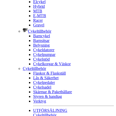
Elcykel
Hybrid
MTB
E-MTB
Racer
Gravel
Cykeltillbehör
Barncykel
Barnsitsar
Belysning
Cykeldatorer
Cykelpumpar
Cykelstöd
Cykelkorgar & Väskor
Cykeltillbehör
Flaskor & Flaskställ
Lås & Säkerhet
Cykelpedaler
Cykelsadel
Skärmar & Pakethållare
Styren & handtag
Verktyg
UTFÖRSÄLJNING
Cykeltillbehör