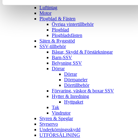
Kapell ATV/SSV
Luftintag
Motor
Plogblad & Fästen
Övriga vintertillbehör
Plogblad
Plogbladsfästen
Säten & Ryggstöd
SSV-tillbehör
Bågar, Skydd & Förstärkningar
Barn-SSV
Belysning SSV
Dörrar
Dörrar
Dörrpaneler
Dörrtillbehör
Förvaring, väskor & boxar SSV
Hytter & Inredning
Hyttpaket
Tak
Vindrutor
Styren & Speglar
Styrservo
Underkörningsskydd
UTFÖRSÄLJNING