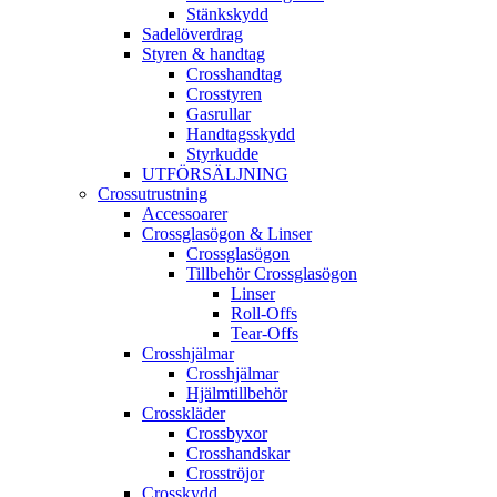
Stänkskydd
Sadelöverdrag
Styren & handtag
Crosshandtag
Crosstyren
Gasrullar
Handtagsskydd
Styrkudde
UTFÖRSÄLJNING
Crossutrustning
Accessoarer
Crossglasögon & Linser
Crossglasögon
Tillbehör Crossglasögon
Linser
Roll-Offs
Tear-Offs
Crosshjälmar
Crosshjälmar
Hjälmtillbehör
Crosskläder
Crossbyxor
Crosshandskar
Crosströjor
Crosskydd