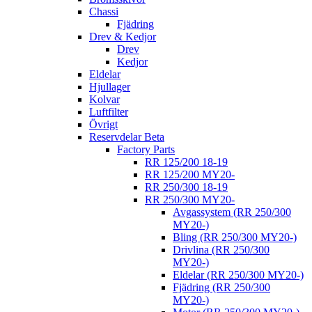
Chassi
Fjädring
Drev & Kedjor
Drev
Kedjor
Eldelar
Hjullager
Kolvar
Luftfilter
Övrigt
Reservdelar Beta
Factory Parts
RR 125/200 18-19
RR 125/200 MY20-
RR 250/300 18-19
RR 250/300 MY20-
Avgassystem (RR 250/300
MY20-)
Bling (RR 250/300 MY20-)
Drivlina (RR 250/300
MY20-)
Eldelar (RR 250/300 MY20-)
Fjädring (RR 250/300
MY20-)