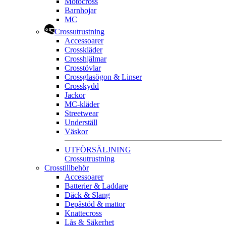
Motocross
Barnhojar
MC
Crossutrustning
Accessoarer
Crosskläder
Crosshjälmar
Crosstövlar
Crossglasögon & Linser
Crosskydd
Jackor
MC-kläder
Streetwear
Underställ
Väskor
UTFÖRSÄLJNING
Crossutrustning
Crosstillbehör
Accessoarer
Batterier & Laddare
Däck & Slang
Depåstöd & mattor
Knattecross
Lås & Säkerhet