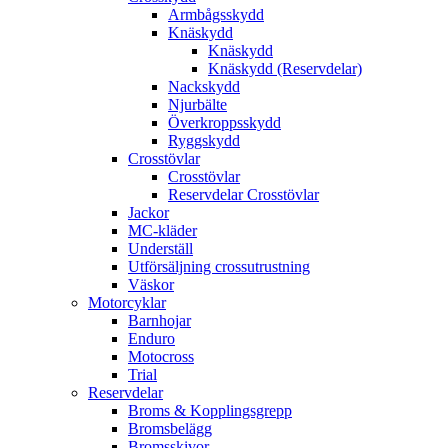
Armbågsskydd
Knäskydd
Knäskydd
Knäskydd (Reservdelar)
Nackskydd
Njurbälte
Överkroppsskydd
Ryggskydd
Crosstövlar
Crosstövlar
Reservdelar Crosstövlar
Jackor
MC-kläder
Underställ
Utförsäljning crossutrustning
Väskor
Motorcyklar
Barnhojar
Enduro
Motocross
Trial
Reservdelar
Broms & Kopplingsgrepp
Bromsbelägg
Bromsskivor