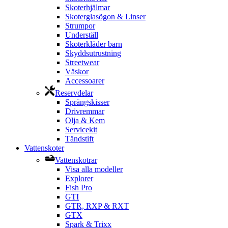
Skoterhjälmar
Skoterglasögon & Linser
Strumpor
Underställ
Skoterkläder barn
Skyddsutrustning
Streetwear
Väskor
Accessoarer
Reservdelar
Sprängskisser
Drivremmar
Olja & Kem
Servicekit
Tändstift
Vattenskoter
Vattenskotrar
Visa alla modeller
Explorer
Fish Pro
GTI
GTR, RXP & RXT
GTX
Spark & Trixx