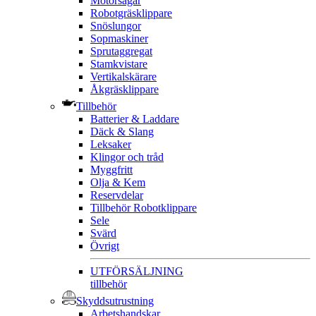
Motorsågar
Robotgräsklippare
Snöslungor
Sopmaskiner
Sprutaggregat
Stamkvistare
Vertikalskärare
Åkgräsklippare
Tillbehör
Batterier & Laddare
Däck & Slang
Leksaker
Klingor och tråd
Myggfritt
Olja & Kem
Reservdelar
Tillbehör Robotklippare
Sele
Svärd
Övrigt
UTFÖRSÄLJNING
tillbehör
Skyddsutrustning
Arbetshandskar