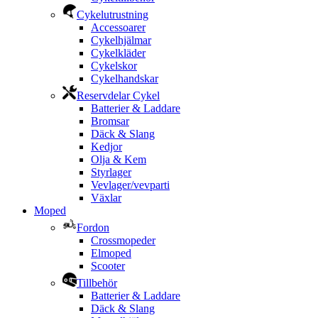
Cykelutrustning
Accessoarer
Cykelhjälmar
Cykelkläder
Cykelskor
Cykelhandskar
Reservdelar Cykel
Batterier & Laddare
Bromsar
Däck & Slang
Kedjor
Olja & Kem
Styrlager
Vevlager/vevparti
Växlar
Moped
Fordon
Crossmopeder
Elmoped
Scooter
Tillbehör
Batterier & Laddare
Däck & Slang