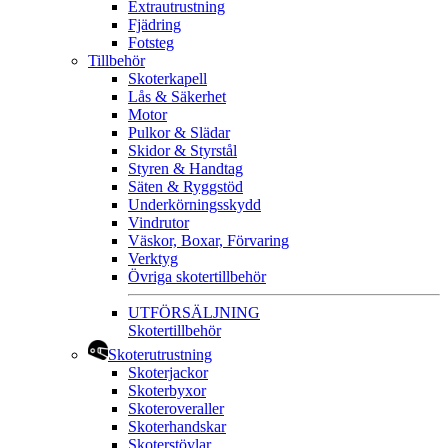
Extrautrustning
Fjädring
Fotsteg
Tillbehör
Skoterkapell
Lås & Säkerhet
Motor
Pulkor & Slädar
Skidor & Styrstål
Styren & Handtag
Säten & Ryggstöd
Underkörningsskydd
Vindrutor
Väskor, Boxar, Förvaring
Verktyg
Övriga skotertillbehör
UTFÖRSÄLJNING
Skotertillbehör
Skoterutrustning
Skoterjackor
Skoterbyxor
Skoteroveraller
Skoterhandskar
Skoterstövlar