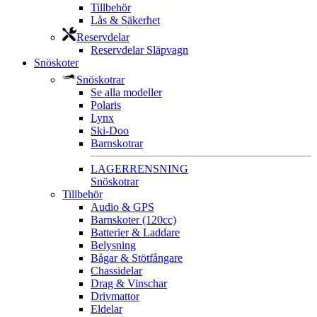
Tillbehör
Lås & Säkerhet
Reservdelar
Reservdelar Släpvagn
Snöskoter
Snöskotrar
Se alla modeller
Polaris
Lynx
Ski-Doo
Barnskotrar
LAGERRENSNING
Snöskotrar
Tillbehör
Audio & GPS
Barnskoter (120cc)
Batterier & Laddare
Belysning
Bågar & Stötfångare
Chassidelar
Drag & Vinschar
Drivmattor
Eldelar