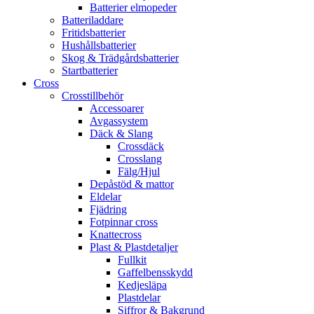
Batterier elmopeder
Batteriladdare
Fritidsbatterier
Hushållsbatterier
Skog & Trädgårdsbatterier
Startbatterier
Cross
Crosstillbehör
Accessoarer
Avgassystem
Däck & Slang
Crossdäck
Crosslang
Fälg/Hjul
Depåstöd & mattor
Eldelar
Fjädring
Fotpinnar cross
Knattecross
Plast & Plastdetaljer
Fullkit
Gaffelbensskydd
Kedjesläpa
Plastdelar
Siffror & Bakgrund