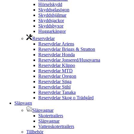
Hörselskydd
Skyddsglasögon
Skyddshjälmar
Skyddsjackor
Skyddsbyxor
Huggarkängor
Reservdelar
Reservdelar Ariens
Reservdelar Briggs & Stratton
Reservdelar Honda
Reservdelar Jonsered/Husqvarna
Reservdelar Klippo
Reservdelar MTD
Reservdelar Oregon
Reservdelar Stiga
Reservdelar Stihl
Reservdelar Tanaka
Reservdelar Skog o Trädgård
Släpvagn
Släpvagnar
Skotertrailers
Släpvagnar
Vattenskotertrailers
Tillbehör