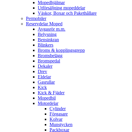
Mopedhjälmar
Utförsäljning mopeddelar
Väskor, Boxar och Pakethållare
Permobiler
Reservdelar Moped
Avgasrör m.m.
Belysning
Bensinkran
Blinkers
Broms & kopplingsgrepp
Bromsbelägg
Bromspedal
Dekaler
Drev
Eldelar
Gasrullar
Kick
Kick & Fjäder
Mopedbil
Motordelar
Cylinder
Förgasare
Kolvar
Munstycken
Packboxar