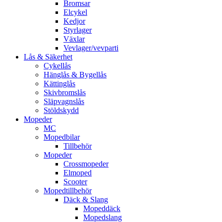
Bromsar
Elcykel
Kedjor
Styrlager
Växlar
Vevlager/vevparti
Lås & Säkerhet
Cykellås
Hänglås & Bygellås
Kättinglås
Skivbromslås
Släpvagnslås
Stöldskydd
Mopeder
MC
Mopedbilar
Tillbehör
Mopeder
Crossmopeder
Elmoped
Scooter
Mopedtillbehör
Däck & Slang
Mopeddäck
Mopedslang