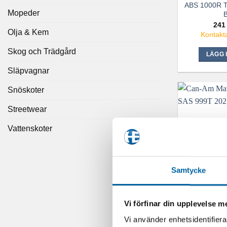
ABS 1000R Tr
Mopeder
B
241
Olja & Kem
Kontakta
Skog och Trädgård
LÄGG 
Släpvagnar
Snöskoter
Streetwear
Vattenskoter
Samtycke
Vi förfinar din upplevelse 
Can-Am Mav
SAS 
Vi använder enhetsidentifierar