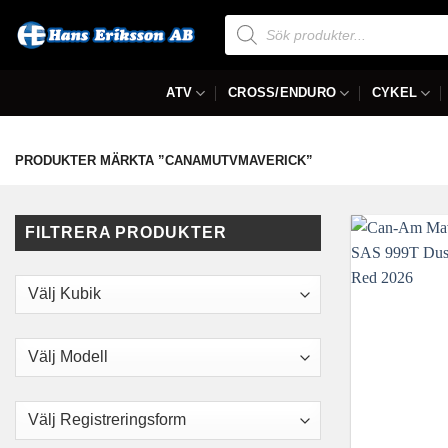
Skip
Produktsökning
to
content
ATV
CROSS/ENDURO
CYKEL
PRODUKTER MÄRKTA ”CANAMUTVMAVERICK”
FILTRERA PRODUKTER