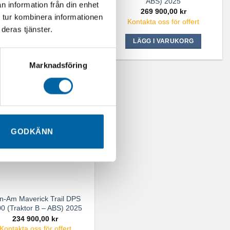
2025
ABS) 2025
n information från din enhet
294 900,00
kr
269 900,00
kr
 tur kombinera informationen
Kontakta oss för offert
Kontakta oss för offert
deras tjänster.
LÄGG I VARUKORG
LÄGG I VARUKORG
Marknadsföring
GODKÄNN
n-Am Maverick Trail DPS
0 (Traktor B – ABS) 2025
234 900,00
kr
Kontakta oss för offert