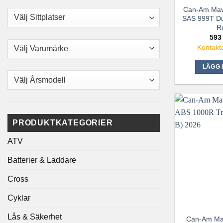
Can-Am Mav
SAS 999T Du
R
593
Kontakta
LÄGG 
PRODUKTKATEGORIER
ATV
Batterier & Laddare
Cross
Cyklar
Lås & Säkerhet
Can-Am Mav