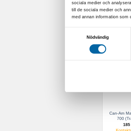
593
sociala medier och analysera 
Kontakta
till de sociala medier och a
med annan information som du 
LÄGG 
Samtyckesval
Nödvändig
Can-Am Mav
700 (Tr
185
Kontakta