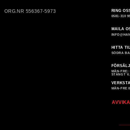
RING OS
ORG.NR 556367-5973
0581-310 9
MAILA O
INFO@HAN
HITTA TI
SÖDRA BA
FÖRSÄLJ
MÅN-FRE: 0
STÄNGT V.
VERKST
MÅN-FRE 07
AVVIKA