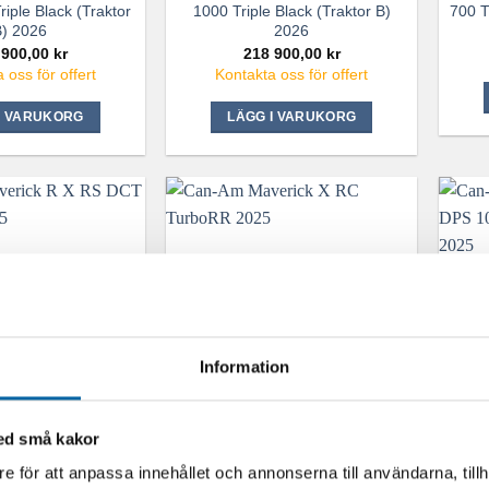
iple Black (Traktor
1000 Triple Black (Traktor B)
700 T
) 2026
2026
 900,00
kr
218 900,00
kr
 oss för offert
Kontakta oss för offert
I VARUKORG
LÄGG I VARUKORG
Information
med små kakor
erick R X RS DCT
Can-Am Maverick X RC
Can
999T 2025
TurboRR 2025
DPS
e för att anpassa innehållet och annonserna till användarna, tillh