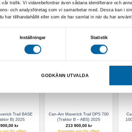
 900,00
kr
430 900,00
kr
vår trafik. Vi vidarebefordrar även sådana identifierare och anna
 oss för offert
Kontakta oss för offert
nnons- och analysföretag som vi samarbetar med. Dessa kan i sin
har tillhandahållit eller som de har samlat in när du har använt 
I VARUKORG
LÄGG I VARUKORG
Inställningar
Statistik
GODKÄNN UTVALDA
erick Trail BASE
Can-Am Maverick Trail DPS 700
Ca
aktor B) 2025
(Traktor B – ABS) 2025
100
 900,00
kr
213 900,00
kr
 oss för offert
Kontakta oss för offert