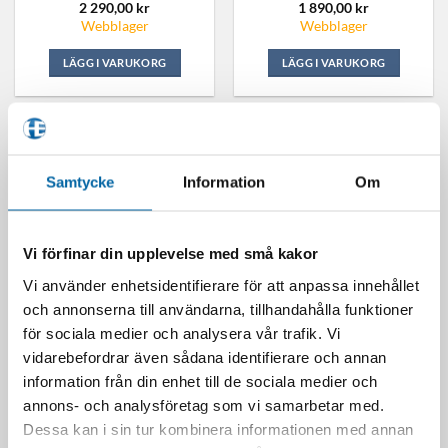
2 290,00
kr
1 890,00
kr
Webblager
Webblager
LÄGG I VARUKORG
LÄGG I VARUKORG
Samtycke
Information
Om
Vi förfinar din upplevelse med små kakor
Vi använder enhetsidentifierare för att anpassa innehållet
och annonserna till användarna, tillhandahålla funktioner
för sociala medier och analysera vår trafik. Vi
Stihl Startset Med Batteri AK
Stihl Batteri AK 30 S
10 Och Laddare AL 101
2 190,00
kr
vidarebefordrar även sådana identifierare och annan
1 590,00
kr
I lager
information från din enhet till de sociala medier och
Webblager
annons- och analysföretag som vi samarbetar med.
LÄGG I VARUKORG
Dessa kan i sin tur kombinera informationen med annan
LÄGG I VARUKORG