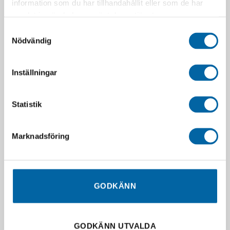
information som du har tillhandahållit eller som de har
samlat in när du har använt deras tjänster.
Samtyckesval
Nödvändig
Inställningar
SLUT I LAGER
SLUT I LAGER
Statistik
Stihl AK 10 Batteri
Stihl AK 20 Batteri
Marknadsföring
1 149,00
kr
1 590,00
kr
Slutsåld
Slutsåld
LÄGG I VARUKORG
LÄGG I VARUKORG
GODKÄNN
GODKÄNN UTVALDA