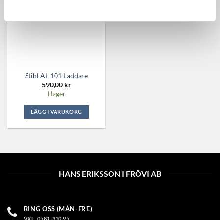
Stihl AL 101 Laddare
590,00
kr
I lager
LÄGG I VARUKORG
HANS ERIKSSON I FRÖVI AB
RING OSS (MÅN-FRE)
VXL. 0581-310 95