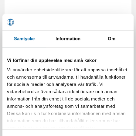
Samtycke
Information
Om
Vi förfinar din upplevelse med små kakor
Vi använder enhetsidentifierare för att anpassa innehållet
RELATERADE PRODUKTER
och annonserna till användarna, tillhandahålla funktioner
för sociala medier och analysera vår trafik. Vi
vidarebefordrar även sådana identifierare och annan
information från din enhet till de sociala medier och
annons- och analysföretag som vi samarbetar med.
Dessa kan i sin tur kombinera informationen med annan
information som du har tillhandahållit eller som de har
samlat in när du har använt deras tjänster.