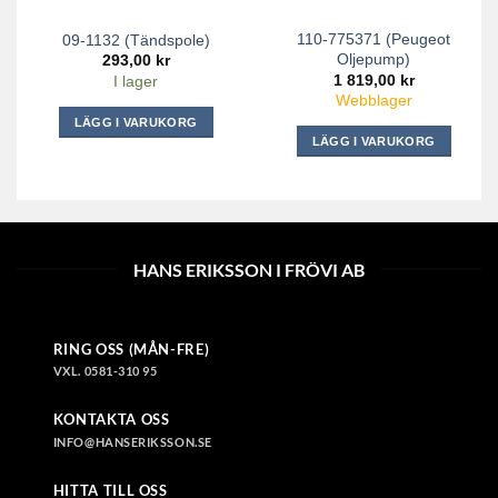
110-775371 (Peugeot
09-1132 (Tändspole)
Oljepump)
293,00
kr
1 819,00
kr
I lager
Webblager
LÄGG I VARUKORG
LÄGG I VARUKORG
HANS ERIKSSON I FRÖVI AB
RING OSS (MÅN-FRE)
VXL. 0581-310 95
KONTAKTA OSS
INFO@HANSERIKSSON.SE
HITTA TILL OSS