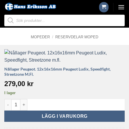
Skip
to
Produktsökning
content
MOPEDER
/
RESERVDELAR MOPED
Nållager Peugeot. 12x16x16mm Peugeot Ludix, Speedfight,
Streetzone M.fl.
279,00
kr
I lager
Nållager Peugeot. 12x16x16mm Peugeot Ludix, Speedfight, Str
LÄGG I VARUKORG