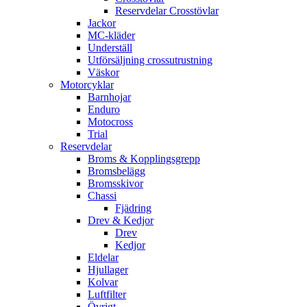
Reservdelar Crosstövlar
Jackor
MC-kläder
Underställ
Utförsäljning crossutrustning
Väskor
Motorcyklar
Barnhojar
Enduro
Motocross
Trial
Reservdelar
Broms & Kopplingsgrepp
Bromsbelägg
Bromsskivor
Chassi
Fjädring
Drev & Kedjor
Drev
Kedjor
Eldelar
Hjullager
Kolvar
Luftfilter
Övrigt