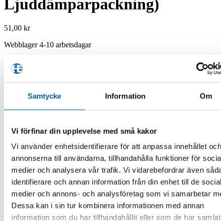
Ljuddämparpackning)
51,00
kr
Webblager 4-10 arbetsdagar
11251490601 (Stihl Ljuddämparpackning) mängd
Lägg i varukorg
Artikelnr:
ST11251490601
Kategori:
Reservdelar Stihl
Varumärke:
Samtycke
Information
Om
Stihl
✔ Standardfrakt 49 kr »
✔ Fraktfritt över 1000 kr »
Vi förfinar din upplevelse med små kakor
✔ Lagervaror skickas inom 48h »
✔ Webblager betyder beställningsvara »
Vi använder enhetsidentifierare för att anpassa innehållet oc
annonserna till användarna, tillhandahålla funktioner för socia
×
Leveranstid
medier och analysera vår trafik. Vi vidarebefordrar även såd
Lagervaror skickas normalt inom 48h (arbetsdagar).
identifierare och annan information från din enhet till de socia
Reservation för längre tid.
medier och annons- och analysföretag som vi samarbetar m
Leveranstider som anges på produkter är preliminära och
förutsätter att leverantören har produkten i lager. Annars
Dessa kan i sin tur kombinera informationen med annan
återkommer vi med leveranstid.
information som du har tillhandahållit eller som de har samlat