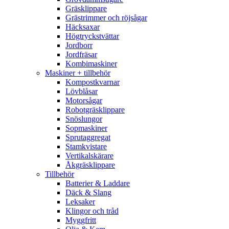
Gräsklippare
Grästrimmer och röjsågar
Häcksaxar
Högtryckstvättar
Jordborr
Jordfräsar
Kombimaskiner
Maskiner + tillbehör
Kompostkvarnar
Lövblåsar
Motorsågar
Robotgräsklippare
Snöslungor
Sopmaskiner
Sprutaggregat
Stamkvistare
Vertikalskärare
Åkgräsklippare
Tillbehör
Batterier & Laddare
Däck & Slang
Leksaker
Klingor och tråd
Myggfritt