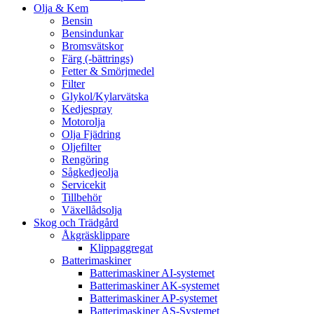
Olja & Kem
Bensin
Bensindunkar
Bromsvätskor
Färg (-bättrings)
Fetter & Smörjmedel
Filter
Glykol/Kylarvätska
Kedjespray
Motorolja
Olja Fjädring
Oljefilter
Rengöring
Sågkedjeolja
Servicekit
Tillbehör
Växellådsolja
Skog och Trädgård
Åkgräsklippare
Klippaggregat
Batterimaskiner
Batterimaskiner AI-systemet
Batterimaskiner AK-systemet
Batterimaskiner AP-systemet
Batterimaskiner AS-Systemet