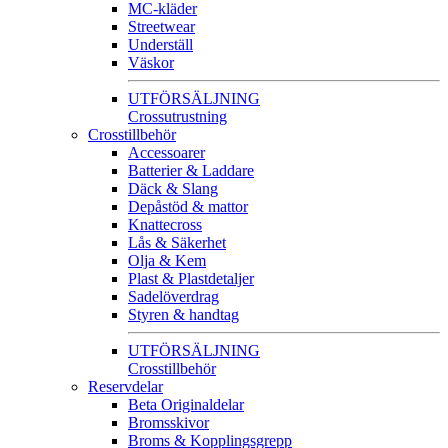
MC-kläder
Streetwear
Underställ
Väskor
UTFÖRSÄLJNING
Crossutrustning
Crosstillbehör
Accessoarer
Batterier & Laddare
Däck & Slang
Depåstöd & mattor
Knattecross
Lås & Säkerhet
Olja & Kem
Plast & Plastdetaljer
Sadelöverdrag
Styren & handtag
UTFÖRSÄLJNING
Crosstillbehör
Reservdelar
Beta Originaldelar
Bromsskivor
Broms & Kopplingsgrepp