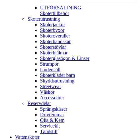
UTFÖRSÄLJNING
Skotertillbehör
Skoterutrustning
Skoterjackor
Skoterbyxor
Skoteroveraller
Skoterhandskar
Skoterstövlar
Skoterhjälmar
Skoterglasögon & Linser
Strumpor
Underställ
Skoterkläder barn
Skyddsutrustning
Streetwear
Väskor
Accessoarer
Reservdelar
Sprängskisser
Drivremmar
Olja & Kem
Servicekit
Tändstift
Vattenskoter