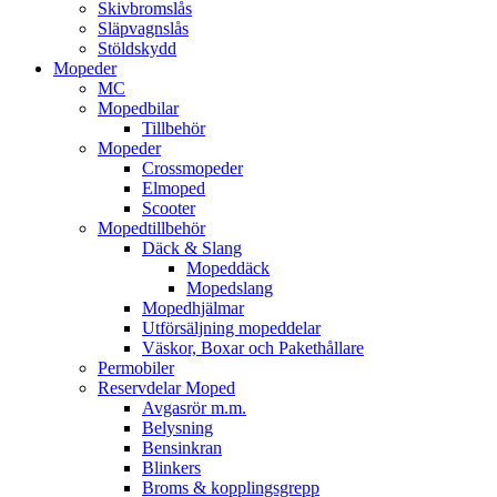
Skivbromslås
Släpvagnslås
Stöldskydd
Mopeder
MC
Mopedbilar
Tillbehör
Mopeder
Crossmopeder
Elmoped
Scooter
Mopedtillbehör
Däck & Slang
Mopeddäck
Mopedslang
Mopedhjälmar
Utförsäljning mopeddelar
Väskor, Boxar och Pakethållare
Permobiler
Reservdelar Moped
Avgasrör m.m.
Belysning
Bensinkran
Blinkers
Broms & kopplingsgrepp