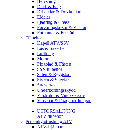
Belysning
Däck & Fälg
Drivaxlar & Drivknutar
Eldelar
Fjädring & Chassi
Förvaringsboxar & Väskor
Fotpinnar & Fotstöd
Tillbehör
Kapell ATV/SSV
Lås & Säkerhet
Luftintag
Motor
Plogblad & Fästen
SSV-tillbehör
Säten & Ryggstöd
Styren & Speglar
Styrservo
Underkörningsskydd
Vindrutor & Vindavvisare
Vinschar & Draganordningar
UTFÖRSÄLJNING
ATV-tillbehör
Personlig utrustning ATV
ATV-Hjälmar