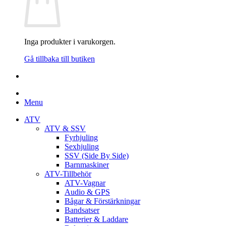
Inga produkter i varukorgen.
Gå tillbaka till butiken
Menu
ATV
ATV & SSV
Fyrhjuling
Sexhjuling
SSV (Side By Side)
Barnmaskiner
ATV-Tillbehör
ATV-Vagnar
Audio & GPS
Bågar & Förstärkningar
Bandsatser
Batterier & Laddare