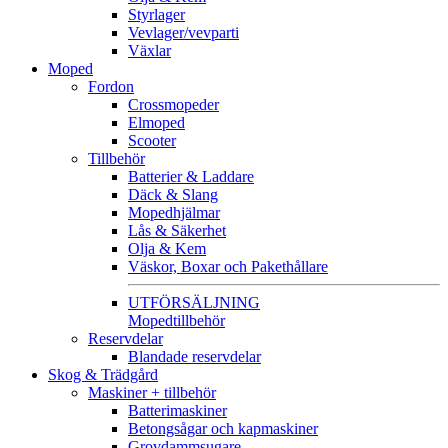
Styrlager
Vevlager/vevparti
Växlar
Moped
Fordon
Crossmopeder
Elmoped
Scooter
Tillbehör
Batterier & Laddare
Däck & Slang
Mopedhjälmar
Lås & Säkerhet
Olja & Kem
Väskor, Boxar och Pakethållare
UTFÖRSÄLJNING
Mopedtillbehör
Reservdelar
Blandade reservdelar
Skog & Trädgård
Maskiner + tillbehör
Batterimaskiner
Betongsågar och kapmaskiner
Grovdammsugare