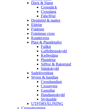
Däck & Slang
Crossdäck
Crosslang
Fälg/Hjul
Depåstöd & mattor
Eldelar
Fjädring
Fotpinnar cross
Knattecross
Plast & Plastdetaljer
Fullkit
Gaffelbensskydd
Kedjesläpa
Plastdelar
Siffror & Bakgrund
Stänkskydd
Sadelöverdrag
Styren & handtag
Crosshandtag
Crosstyren
Gasrullar
Handtagsskydd
Styrkudde
UTFÖRSÄLJNING
Crossutrustning