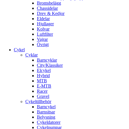
Bromsbelägg
Chassidelar
Drev & Kedjor
Eldelar
Hjullager
Kolvar
Luftfilter
Vajrar
Övrigt
Cykel
Cyklar
Barncyklar
City/Klassiker
Elcykel
Hybrid
MTB
E-MTB
Racer
Gravel
Cykeltillbehör
Barncykel
Barnsitsar
Belysning
Cykeldatorer
Cykelpumpar