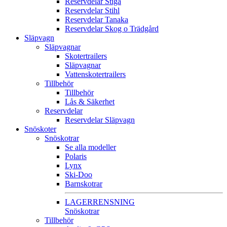
Reservdelar Stiga
Reservdelar Stihl
Reservdelar Tanaka
Reservdelar Skog o Trädgård
Släpvagn
Släpvagnar
Skotertrailers
Släpvagnar
Vattenskotertrailers
Tillbehör
Tillbehör
Lås & Säkerhet
Reservdelar
Reservdelar Släpvagn
Snöskoter
Snöskotrar
Se alla modeller
Polaris
Lynx
Ski-Doo
Barnskotrar
LAGERRENSNING
Snöskotrar
Tillbehör