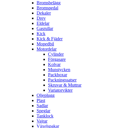
Bromsbelägg
Bromspedal
Dekaler
Drev
Eldelar
Gasrullar
Kick
Kick & Fjäder
Mopedbil
Motordelar
Cylinder
Förgasare
Kolvar
Munstycken
Packboxar
Packningssatser
Skruvar & Muttrar
Variatorvikter
Oljeplugg
Plast
Sadlar
Speglar
Tanklock
Vajrar
Växelspakar