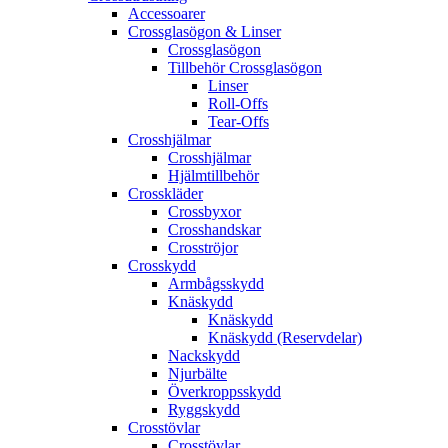
Accessoarer
Crossglasögon & Linser
Crossglasögon
Tillbehör Crossglasögon
Linser
Roll-Offs
Tear-Offs
Crosshjälmar
Crosshjälmar
Hjälmtillbehör
Crosskläder
Crossbyxor
Crosshandskar
Crosströjor
Crosskydd
Armbågsskydd
Knäskydd
Knäskydd
Knäskydd (Reservdelar)
Nackskydd
Njurbälte
Överkroppsskydd
Ryggskydd
Crosstövlar
Crosstövlar