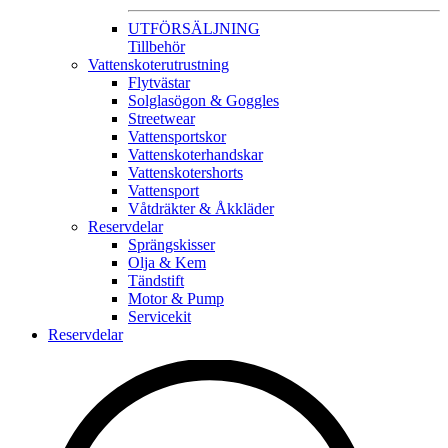
UTFÖRSÄLJNING
Tillbehör
Vattenskoterutrustning
Flytvästar
Solglasögon & Goggles
Streetwear
Vattensportskor
Vattenskoterhandskar
Vattenskotershorts
Vattensport
Våtdräkter & Åkkläder
Reservdelar
Sprängskisser
Olja & Kem
Tändstift
Motor & Pump
Servicekit
Reservdelar