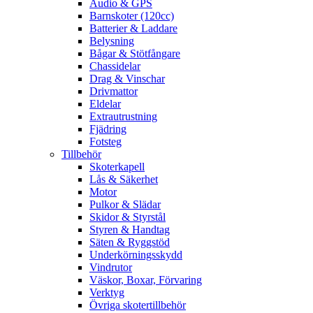
Audio & GPS
Barnskoter (120cc)
Batterier & Laddare
Belysning
Bågar & Stötfångare
Chassidelar
Drag & Vinschar
Drivmattor
Eldelar
Extrautrustning
Fjädring
Fotsteg
Tillbehör
Skoterkapell
Lås & Säkerhet
Motor
Pulkor & Slädar
Skidor & Styrstål
Styren & Handtag
Säten & Ryggstöd
Underkörningsskydd
Vindrutor
Väskor, Boxar, Förvaring
Verktyg
Övriga skotertillbehör