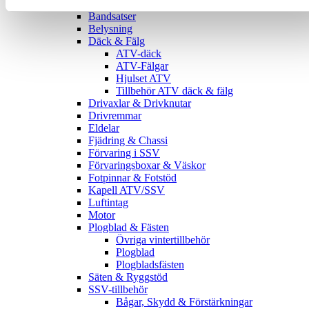
Bågar & Förstärkningar
Bandsatser
Belysning
Däck & Fälg
ATV-däck
ATV-Fälgar
Hjulset ATV
Tillbehör ATV däck & fälg
Drivaxlar & Drivknutar
Drivremmar
Eldelar
Fjädring & Chassi
Förvaring i SSV
Förvaringsboxar & Väskor
Fotpinnar & Fotstöd
Kapell ATV/SSV
Luftintag
Motor
Plogblad & Fästen
Övriga vintertillbehör
Plogblad
Plogbladsfästen
Säten & Ryggstöd
SSV-tillbehör
Bågar, Skydd & Förstärkningar