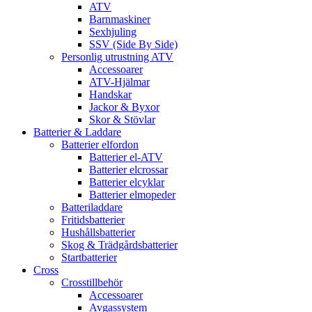
ATV
Barnmaskiner
Sexhjuling
SSV (Side By Side)
Personlig utrustning ATV
Accessoarer
ATV-Hjälmar
Handskar
Jackor & Byxor
Skor & Stövlar
Batterier & Laddare
Batterier elfordon
Batterier el-ATV
Batterier elcrossar
Batterier elcyklar
Batterier elmopeder
Batteriladdare
Fritidsbatterier
Hushållsbatterier
Skog & Trädgårdsbatterier
Startbatterier
Cross
Crosstillbehör
Accessoarer
Avgassystem