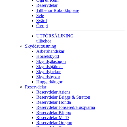
Olja & Kem
Reservdelar
Tillbehör Robotklippare
Sele
Svärd
Övrigt
UTFÖRSÄLJNING
tillbehör
Skyddsutrustning
Arbetshandskar
Hörselskydd
Skyddsglasögon
Skyddshjälmar
Skyddsjackor
Skyddsbyxor
Huggarkängor
Reservdelar
Reservdelar Ariens
Reservdelar Briggs & Stratton
Reservdelar Honda
Reservdelar Jonsered/Husqvarna
Reservdelar Klippo
Reservdelar MTD
Reservdelar Oregon