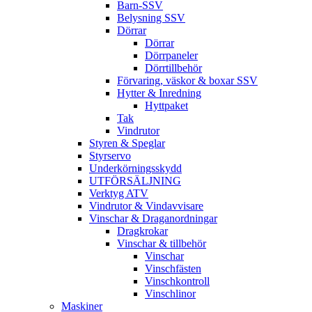
Barn-SSV
Belysning SSV
Dörrar
Dörrar
Dörrpaneler
Dörrtillbehör
Förvaring, väskor & boxar SSV
Hytter & Inredning
Hyttpaket
Tak
Vindrutor
Styren & Speglar
Styrservo
Underkörningsskydd
UTFÖRSÄLJNING
Verktyg ATV
Vindrutor & Vindavvisare
Vinschar & Draganordningar
Dragkrokar
Vinschar & tillbehör
Vinschar
Vinschfästen
Vinschkontroll
Vinschlinor
Maskiner