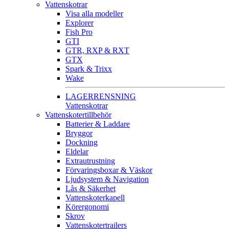
Vattenskotrar
Visa alla modeller
Explorer
Fish Pro
GTI
GTR, RXP & RXT
GTX
Spark & Trixx
Wake
LAGERRENSNING
Vattenskotrar
Vattenskotertillbehör
Batterier & Laddare
Bryggor
Dockning
Eldelar
Extrautrustning
Förvaringsboxar & Väskor
Ljudsystem & Navigation
Lås & Säkerhet
Vattenskoterkapell
Körergonomi
Skrov
Vattenskotertrailers