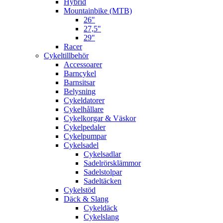
Hybrid
Mountainbike (MTB)
26"
27,5"
29"
Racer
Cykeltillbehör
Accessoarer
Barncykel
Barnsitsar
Belysning
Cykeldatorer
Cykelhållare
Cykelkorgar & Väskor
Cykelpedaler
Cykelpumpar
Cykelsadel
Cykelsadlar
Sadelrörsklämmor
Sadelstolpar
Sadeltäcken
Cykelstöd
Däck & Slang
Cykeldäck
Cykelslang