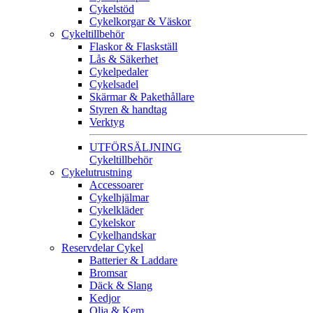
Cykelstöd
Cykelkorgar & Väskor
Cykeltillbehör
Flaskor & Flaskställ
Lås & Säkerhet
Cykelpedaler
Cykelsadel
Skärmar & Pakethållare
Styren & handtag
Verktyg
UTFÖRSÄLJNING
Cykeltillbehör
Cykelutrustning
Accessoarer
Cykelhjälmar
Cykelkläder
Cykelskor
Cykelhandskar
Reservdelar Cykel
Batterier & Laddare
Bromsar
Däck & Slang
Kedjor
Olja & Kem