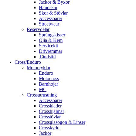
Jackor & Byxor
Handskar
Skor & Stövlar
Accessoarer
Streetwear
Reservdelar
Sprängskisser
Olja & Kem
Servicekit
Drivremmar
Tändstift
Cross/Enduro
Motorcyklar
Enduro
Motocross
Barnhojar
MC
Crossutrustning
Accessoarer
Crosskläder
Crosshjälmar
Crosstövlar
Crossglasögon & Linser
Crosskydd
Jackor