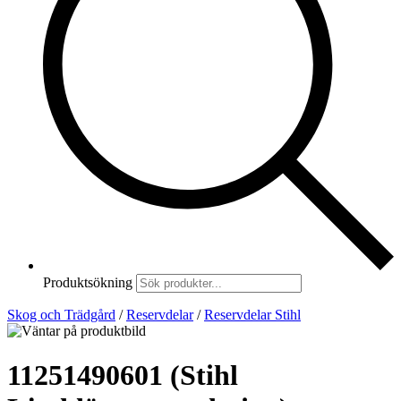
Produktsökning
Skog och Trädgård
/
Reservdelar
/
Reservdelar Stihl
11251490601 (Stihl