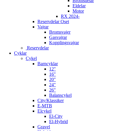
Bromsdelar
Eldelar
Motor
RX 2024-
Reservdelar Oset
Vajrar
Bromsvajer
Gasvajrar
Kopplingsvajrar
Reservdelar
Cyklar
Cykel
Barncyklar
12"
16"
20"
24"
26"
Balanscykel
City/Klassiker
E-MTB
Elcykel
El-City
El-Hybrid
Gravel