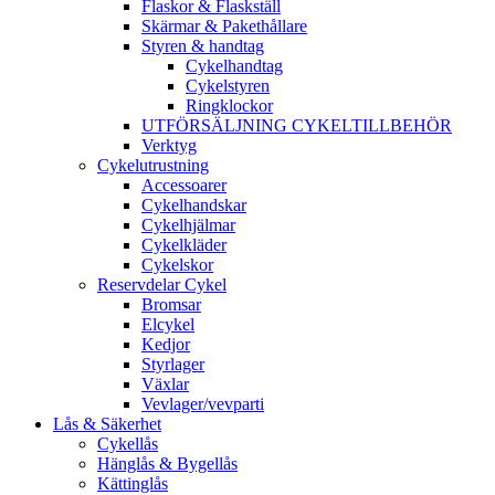
Flaskor & Flaskställ
Skärmar & Pakethållare
Styren & handtag
Cykelhandtag
Cykelstyren
Ringklockor
UTFÖRSÄLJNING CYKELTILLBEHÖR
Verktyg
Cykelutrustning
Accessoarer
Cykelhandskar
Cykelhjälmar
Cykelkläder
Cykelskor
Reservdelar Cykel
Bromsar
Elcykel
Kedjor
Styrlager
Växlar
Vevlager/vevparti
Lås & Säkerhet
Cykellås
Hänglås & Bygellås
Kättinglås