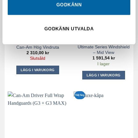
GODKÄNN
SLUT I LAGER
GODKÄNN UTVALDA
Ultimate Series Windshield
Can-Am Hög Vindruta
– Mid View
2 310,00
kr
1 591,54
kr
Slutsåld
I lager
LÄGG I VARUKORG
LÄGG I VARUKORG
Välj färg