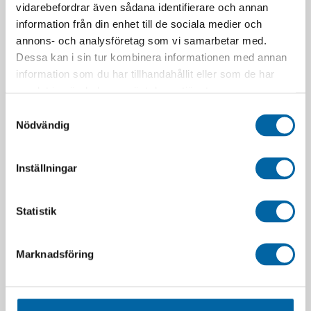
vidarebefordrar även sådana identifierare och annan
information från din enhet till de sociala medier och
annons- och analysföretag som vi samarbetar med.
Dessa kan i sin tur kombinera informationen med annan
information som du har tillhandahållit eller som de har
SLUT I LAGER
samlat in när du har använt deras tjänster.
Samtyckesval
Nödvändig
Vinduta Flare Kimpex YA:
2882512 (K-Fairing Base
660/700
Smf)
Inställningar
2 999,00
kr
2 386,39
kr
Slutsåld
Webblager 4-10
arbetsdagar
Statistik
LÄGG I VARUKORG
LÄGG I VARUKORG
Marknadsföring