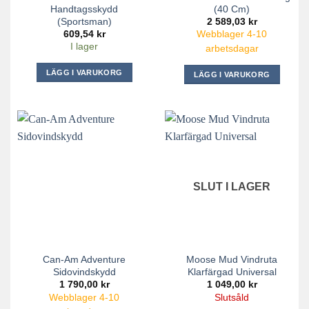
Handtagsskydd
(40 Cm)
(Sportsman)
2 589,03
kr
609,54
kr
Webblager 4-10
I lager
arbetsdagar
LÄGG I VARUKORG
LÄGG I VARUKORG
SLUT I LAGER
Can-Am Adventure
Moose Mud Vindruta
Sidovindskydd
Klarfärgad Universal
1 790,00
kr
1 049,00
kr
Webblager 4-10
Slutsåld