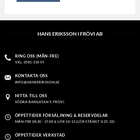
produkten
har
flera
varianter.
De
HANS ERIKSSON I FRÖVI AB
olika
alternativen
kan
RING OSS (MÅN-FRE)
väljas
VXL. 0581-310 95
på
produktsidan
KONTAKTA OSS
INFO@HANSERIKSSON.SE
HITTA TILL OSS
SÖDRA BANGATAN 9, FRÖVI
ÖPPETTIDER FÖRSÄLJNING & RESERVDELAR
MÅN-FRE 08.30 - 17.00 & LÖR 10-13 (LÖR STÄNGT V.25-33)
ÖPPETTIDER VERKSTAD