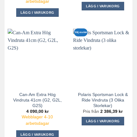
arbetsdagar
LÄGG I VARUKORG
LÄGG I VARUKORG
Välj storlek
Can-Am Extra Hög
Polaris Sportsman Lock &
Vindruta 41cm (G2, G2L,
Ride Vindruta (3 Olika
G2S)
Storlekar)
4 090,00
kr
Pris från
2 386,39
kr
Webblager 4-10
LÄGG I VARUKORG
arbetsdagar
Den
här
LÄGG I VARUKORG