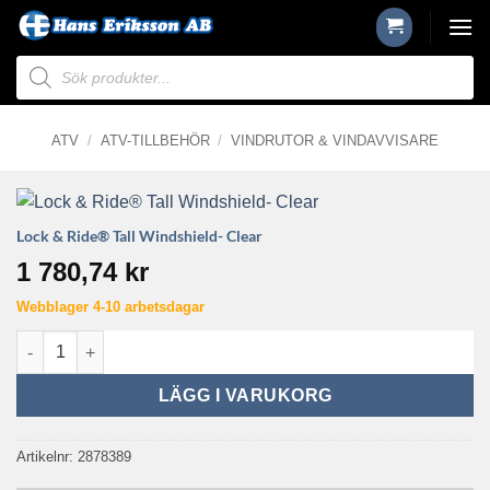
Skip
to
Produktsökning
content
ATV
/
ATV-TILLBEHÖR
/
VINDRUTOR & VINDAVVISARE
Lock & Ride® Tall Windshield- Clear
1 780,74
kr
Webblager 4-10 arbetsdagar
Lock & Ride® Tall Windshield- Clear mängd
LÄGG I VARUKORG
Artikelnr:
2878389