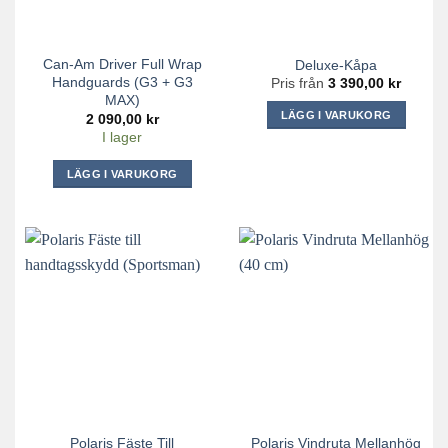
Can-Am Driver Full Wrap
Deluxe-Kåpa
Handguards (G3 + G3
Pris från
3 390,00
kr
MAX)
LÄGG I VARUKORG
2 090,00
kr
I lager
Den
här
LÄGG I VARUKORG
produkten
har
flera
varianter.
De
olika
alternativen
kan
väljas
på
produktsidan
Polaris Fäste Till
Polaris Vindruta Mellanhög