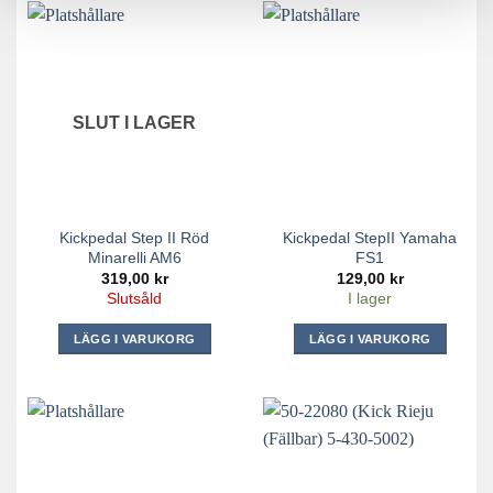
SLUT I LAGER
Kickpedal Step II Röd
Kickpedal StepII Yamaha
Minarelli AM6
FS1
319,00
kr
129,00
kr
Slutsåld
I lager
LÄGG I VARUKORG
LÄGG I VARUKORG