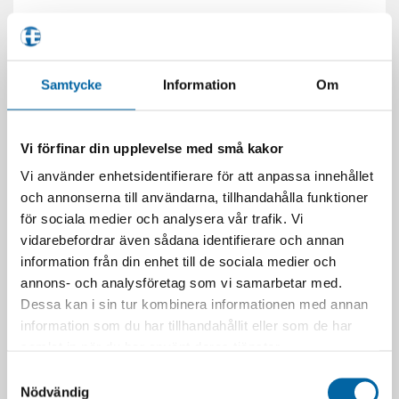
Samtycke
Information
Om
RELATERADE PRODUKTER
Vi förfinar din upplevelse med små kakor
Vi använder enhetsidentifierare för att anpassa innehållet
och annonserna till användarna, tillhandahålla funktioner
för sociala medier och analysera vår trafik. Vi
vidarebefordrar även sådana identifierare och annan
information från din enhet till de sociala medier och
annons- och analysföretag som vi samarbetar med.
Dessa kan i sin tur kombinera informationen med annan
information som du har tillhandahållit eller som de har
samlat in när du har använt deras tjänster.
03-5004 (Fjäder
5-470-0200 (Fjäder
Kedjesträckare)
Fotpinne Hö.)
Samtyckesval
1,25
kr
49,00
kr
Nödvändig
I lager
I lager