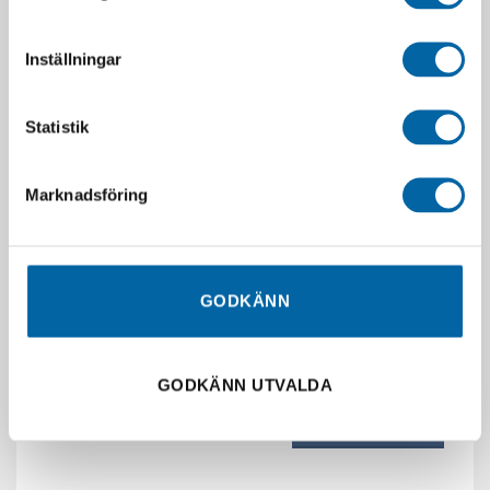
LÄGG I VARUKORG
LÄGG I VARUKORG
Inställningar
Statistik
Marknadsföring
GODKÄNN
2-202-726 (Sprint
17-246-35 (Fjäder)
Kickpedal)
55,00
kr
97,50
kr
I lager
GODKÄNN UTVALDA
I lager
LÄGG I VARUKORG
LÄGG I VARUKORG