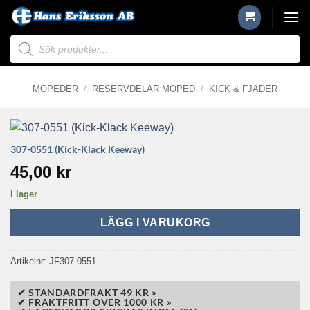
Skip
to
Produktsökning
content
MOPEDER
/
RESERVDELAR MOPED
/
KICK & FJÄDER
307-0551 (Kick-Klack Keeway)
45,00
kr
I lager
LÄGG I VARUKORG
Artikelnr:
JF307-0551
✔ STANDARDFRAKT 49 KR »
✔ FRAKTFRITT ÖVER 1000 KR »