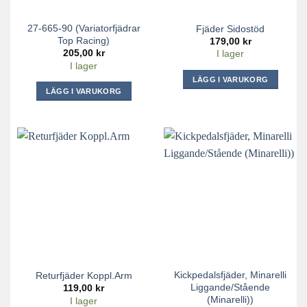
27-665-90 (Variatorfjädrar
Fjäder Sidostöd
Top Racing)
179,00
kr
205,00
kr
I lager
I lager
LÄGG I VARUKORG
LÄGG I VARUKORG
Kickpedalsfjäder, Minarelli
Returfjäder Koppl.Arm
Liggande/Stående
119,00
kr
(Minarelli))
I lager