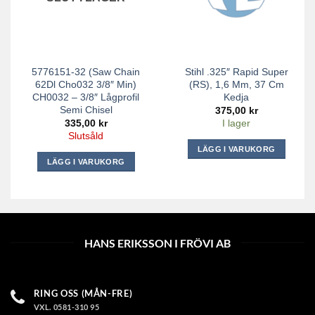
5776151-32 (Saw Chain
Stihl .325″ Rapid Super
62Dl Cho032 3/8″ Min)
(RS), 1,6 Mm, 37 Cm
CH0032 – 3/8″ Lågprofil
Kedja
Semi Chisel
375,00
kr
335,00
kr
I lager
Slutsåld
LÄGG I VARUKORG
LÄGG I VARUKORG
HANS ERIKSSON I FRÖVI AB
RING OSS (MÅN-FRE)
VXL. 0581-310 95