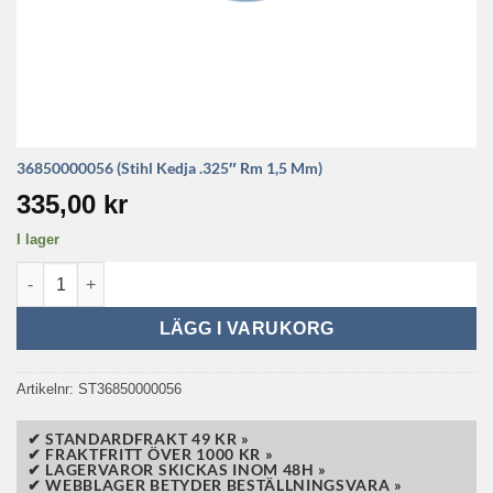
36850000056 (Stihl Kedja .325″ Rm 1,5 Mm)
335,00
kr
I lager
36850000056 (Stihl Kedja .325" Rm 1,5 Mm) mängd
LÄGG I VARUKORG
Artikelnr:
ST36850000056
✔ STANDARDFRAKT 49 KR »
✔ FRAKTFRITT ÖVER 1000 KR »
✔ LAGERVAROR SKICKAS INOM 48H »
✔ WEBBLAGER BETYDER BESTÄLLNINGSVARA »