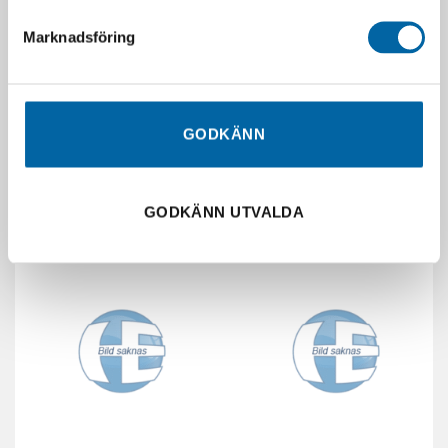
Marknadsföring
Kedja Stihl Rs 3/8. 84.
Kedja .325″ Rm 1,5 Mm
1,6Mm
385,00
kr
GODKÄNN
575,00
kr
Webblager
I lager
LÄGG I VARUKORG
LÄGG I VARUKORG
GODKÄNN UTVALDA